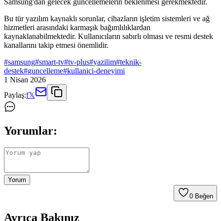
Samsung'dan gelecek güncellemelerin beklenmesi gerekmektedir.
Bu tür yazılım kaynaklı sorunlar, cihazların işletim sistemleri ve ağ
hizmetleri arasındaki karmaşık bağımlılıklardan
kaynaklanabilmektedir. Kullanıcıların sabırlı olması ve resmi destek
kanallarını takip etmesi önemlidir.
#
samsung
#
smart-tv
#
tv-plus
#
yazilim
#
teknik-
destek
#
guncelleme
#
kullanici-deneyimi
1 Nisan 2026
Paylaş:
f
𝕏
Yorumlar:
Yorum
0
Beğen
Ayrıca Bakınız