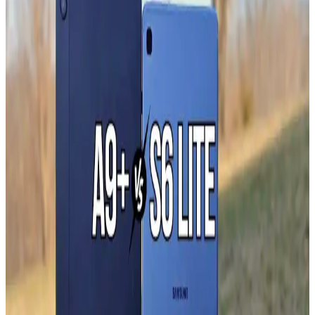
görmemesi için dikkat gerektirir. Yanlış müdahale tamirat maliyetini
artırabilir ve profesyonel destek önerilir.
Galaxy A02s Cihaz Güncellemeleri: Güncel Yazılım
ve Güvenlik İpuçları
Galaxy A02s cihazınızın performansını artırmak ve güvenliğini
sağlamak için düzenli güncellemeleri kontrol edin. Güncellemeler
yeni özellikler ve güvenlik iyileştirmeleri sunar.
Samsung Galaxy Z Flip7 ve Katlanabilir Akıllı
Telefonların Geleceği Üzerine Analiz
Samsung Galaxy Z Flip7 hakkında detaylar sınırlı olsa da,
katlanabilir telefonların tasarımı, avantajları ve zorlukları ile piyasa
beklentileri öne çıkıyor.
Xiaomi Redmi 13 ve Samsung Galaxy A16
Karşılaştırması Güncel Özellikler ve Teknolojik
Yaklaşımlar
Xiaomi Redmi 13 ve Samsung Galaxy A16 modellerinin tasarım,
ekran, kamera ve batarya özellikleri karşılaştırılarak güncel