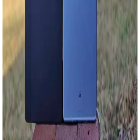
teknolojik gelişmeler özetleniyor.
Samsung Galaxy Z Fold6: Yenilikçi Tasarım ve
Gelişmiş Katlanabilir Ekran Özellikleri
Samsung Galaxy Z Fold6, katlanabilir ekran teknolojisi ve hafif
tasarımıyla öne çıkıyor. Dayanıklı menteşe ve yüksek çözünürlüklü
ekranlarıyla yüksek performans sunuyor.
FreeBuds SE ve Galaxy Buds FE Karşılaştırması:
Uygun Fiyatlı Kablosuz Kulaklık Seçenekleri
Huawei FreeBuds SE ve Samsung Galaxy Buds FE modellerinin
tasarım, ses, pil ve ek özelliklerini karşılaştırarak bilinçli seçim
yapmanıza yardımcı oluyoruz.
Galaxy Tab A9 ve S6 Lite: Temel Özelliklerin
Karşılaştırması ve Kullanıcı Tavsiyeleri
Galaxy Tab A9 ve S6 Lite modellerinin tasarım, performans,
depolama ve yazılım özellikleri karşılaştırmasıyla, kullanıcıların
ihtiyaçlarına uygun seçim yapmasına yardımcı olacak bilgiler
sunuluyor.