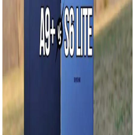
yeni özellikler ve güvenlik iyileştirmeleri sunar.
Samsung Galaxy Z Flip7 ve Katlanabilir Akıllı
Telefonların Geleceği Üzerine Analiz
Samsung Galaxy Z Flip7 hakkında detaylar sınırlı olsa da,
katlanabilir telefonların tasarımı, avantajları ve zorlukları ile piyasa
beklentileri öne çıkıyor.
Xiaomi Redmi 13 ve Samsung Galaxy A16
Karşılaştırması Güncel Özellikler ve Teknolojik
Yaklaşımlar
Xiaomi Redmi 13 ve Samsung Galaxy A16 modellerinin tasarım,
ekran, kamera ve batarya özellikleri karşılaştırılarak güncel
teknolojik gelişmeler özetleniyor.
Samsung Galaxy Z Fold6: Yenilikçi Tasarım ve
Gelişmiş Katlanabilir Ekran Özellikleri
Samsung Galaxy Z Fold6, katlanabilir ekran teknolojisi ve hafif
tasarımıyla öne çıkıyor. Dayanıklı menteşe ve yüksek çözünürlüklü
ekranlarıyla yüksek performans sunuyor.