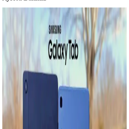
Samsung Smart TV'lerde Samsung TV Plus
Uygulamasından Çıkamama Sorunu ve Çözüm
Önerileri
Samsung Smart TV'lerde son yazılım güncellemesi sonrası TV Plus
uygulamasından çıkamama ve cihazın donması sorunu yaşanıyor.
Sorunun temel nedeni yazılım hatası olup, geçici çözümler ve resmi
destek önerileri sunulmaktadır.
Samsung Buzdolaplarında Buz Yapıcı Değişimi ve
Soğutucu Hattın Önemi
Samsung buzdolaplarında buz yapıcı değişimi, soğutucu hattın zarar
görmemesi için dikkat gerektirir. Yanlış müdahale tamirat maliyetini
artırabilir ve profesyonel destek önerilir.
Galaxy A02s Cihaz Güncellemeleri: Güncel Yazılım
ve Güvenlik İpuçları
Galaxy A02s cihazınızın performansını artırmak ve güvenliğini
sağlamak için düzenli güncellemeleri kontrol edin. Güncellemeler