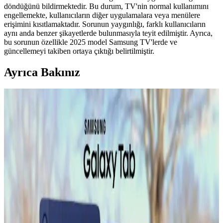
döndüğünü bildirmektedir. Bu durum, TV'nin normal kullanımını
engellemekte, kullanıcıların diğer uygulamalara veya menülere
erişimini kısıtlamaktadır. Sorunun yaygınlığı, farklı kullanıcıların
aynı anda benzer şikayetlerde bulunmasıyla teyit edilmiştir. Ayrıca,
bu sorunun özellikle 2025 model Samsung TV'lerde ve
güncellemeyi takiben ortaya çıktığı belirtilmiştir.
Ayrıca Bakınız
Samsung Smart TV'lerde Samsung TV Plus
Uygulamasından Çıkamama Sorunu ve Çözüm
Önerileri
Samsung Smart TV'lerde son yazılım güncellemesi sonrası TV Plus
uygulamasından çıkamama ve cihazın donması sorunu yaşanıyor.
Sorunun temel nedeni yazılım hatası olup, geçici çözümler ve resmi
destek önerileri sunulmaktadır.
Samsung Buzdolaplarında Buz Yapıcı Değişimi ve
Soğutucu Hattın Önemi
Samsung buzdolaplarında buz yapıcı değişimi, soğutucu hattın zarar