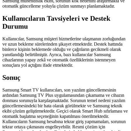
Samsung mühendislik ekibi, sorunun kök nedenini araştırmakta ve
otomatik güncelleme yoluyla çözüm sunmayı planlamaktadır.
Kullanıcıların Tavsiyeleri ve Destek
Durumu
Kullanıcılar, Samsung müşteri hizmetlerine ulaşmanın zorluğundan
ve uzun bekleme sürelerinden şikayet etmektedir. Destek hattında
binlerce kişinin beklemede olduğu ve çağrıların gecikmeli olarak
yanıtlandığı belirtilmiştir. Ayrıca, bazı kullanıcılar Samsung
cihazlarının yapay zekâ ve otomatik özelliklerinin istenmeyen
sonuçlara yol açtığını ifade etmektedir.
Sonuç
Samsung Smart TV kullanıcıları, son yazılım güncellemesinin
ardından Samsung TV Plus uygulamasından çıkamama ve cihazın
donması sorunuyla karşılaşmaktadır. Sorunun temel nedeni yazılım
güncellemesindeki bir hata olarak görülmekte ve Samsung teknik
ekibi çözüm geliştirmektedir. Geçici olarak Smart Hub sıfırlaması ve
otomatik başlatma seçeneğinin kapatılması önerilmektedir.
Kullanıcıların Samsung hesabına tekrar giriş yapmamaları, sorunun
tekrar ortaya çıkmasını engelleyebilir. Resmi çözüm için