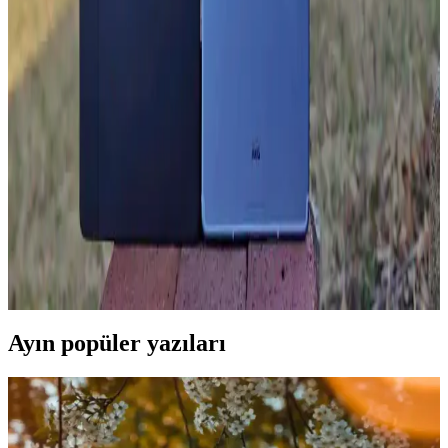
FreeBuds SE ve Galaxy Buds FE Karşılaştırması:
Uygun Fiyatlı Kablosuz Kulaklık Seçenekleri
Huawei FreeBuds SE ve Samsung Galaxy Buds FE modellerinin
tasarım, ses, pil ve ek özelliklerini karşılaştırarak bilinçli seçim
yapmanıza yardımcı oluyoruz.
Galaxy Tab A9 ve S6 Lite: Temel Özelliklerin
Karşılaştırması ve Kullanıcı Tavsiyeleri
Galaxy Tab A9 ve S6 Lite modellerinin tasarım, performans,
depolama ve yazılım özellikleri karşılaştırmasıyla, kullanıcıların
ihtiyaçlarına uygun seçim yapmasına yardımcı olacak bilgiler
sunuluyor.
Ayın popüler yazıları