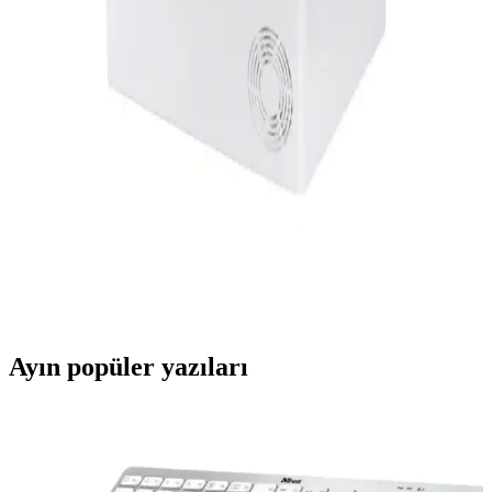
ihtiyaçlarını tek cihazda karşılar.
Hoover NDPEH10A2TCBEXSS: Yüksek Kapasiteli
ve Akıllı Kurutma Makinesi Özellikleri
Hoover NDPEH10A2TCBEXSS, 10 kg kapasite ve enerji
tasarruflu ısı pompası teknolojisiyle, akıllı kontrol ve özel programlar
sunan modern kurutma makinesi. Evde pratiklik ve verimlilik sağlar.
Hoover HLE C10DG-17 Enerji Tasarruflu ve Akıllı
Kurutucu Teknolojileri
Hoover HLE C10DG-17, enerji tasarrufu sağlayan ısı pompası
teknolojisi ve akıllı özellikleriyle öne çıkan, dayanıklı ve kullanışlı
bir kurutucu cihazdır.
Ayın popüler yazıları