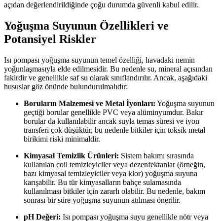
açıdan değerlendirildiğinde çoğu durumda güvenli kabul edilir.
Yoğuşma Suyunun Özellikleri ve
Potansiyel Riskler
Isı pompası yoğuşma suyunun temel özelliği, havadaki nemin
yoğunlaşmasıyla elde edilmesidir. Bu nedenle su, mineral açısından
fakirdir ve genellikle saf su olarak sınıflandırılır. Ancak, aşağıdaki
hususlar göz önünde bulundurulmalıdır:
Boruların Malzemesi ve Metal İyonları:
Yoğuşma suyunun
geçtiği borular genellikle PVC veya alüminyumdur. Bakır
borular da kullanılabilir ancak suyla temas süresi ve iyon
transferi çok düşüktür, bu nedenle bitkiler için toksik metal
birikimi riski minimaldir.
Kimyasal Temizlik Ürünleri:
Sistem bakımı sırasında
kullanılan coil temizleyiciler veya dezenfektanlar (örneğin,
bazı kimyasal temizleyiciler veya klor) yoğuşma suyuna
karışabilir. Bu tür kimyasalların bahçe sulamasında
kullanılması bitkiler için zararlı olabilir. Bu nedenle, bakım
sonrası bir süre yoğuşma suyunun atılması önerilir.
pH Değeri:
Isı pompası yoğuşma suyu genellikle nötr veya