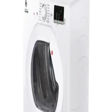
Enerji maliyetlerini düşüren ve çevre dostu ısıtıcılar ev ve iş
yerlerinde tercih ediliyor. Teknolojik gelişmelerle tasarruf ve
güvenlik ön planda, uygun modellerle sürdürülebilir ısıtma
sağlanıyor.
Profilo KM9611CTR 9 kg Isı Pompalı Çamaşır
Kurutma Makinesi İncelemesi ve Özellikleri
Profilo KM9611CTR, 9 kg kapasite ve enerji tasarruflu ısı pompalı
teknolojisiyle öne çıkan, kullanıcı memnuniyetini artıran modern
çamaşır kurutma makinesidir.
Demirdöküm Maxiair 10 kW Isı Pompası: Verimli
ve Çevre Dostu Isıtma Çözümü
Demirdöküm Maxiair ısı pompası, 10 kW güç ve A++ enerji sınıfı
ile yüksek performans, çevre dostu özellikler ve çift fonksiyonlu
kullanım sunar. Kolay kurulum ve sürdürülebilir enerji çözümleriyle
öne çıkar.
Demirdöküm Maxiair 16 Kw Isı Pompası: Enerji
Verimli ve Çevre Dostu Çözüm