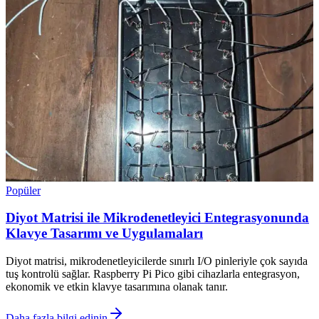
Popüler
Diyot Matrisi ile Mikrodenetleyici Entegrasyonunda
Klavye Tasarımı ve Uygulamaları
Diyot matrisi, mikrodenetleyicilerde sınırlı I/O pinleriyle çok sayıda
tuş kontrolü sağlar. Raspberry Pi Pico gibi cihazlarla entegrasyon,
ekonomik ve etkin klavye tasarımına olanak tanır.
Daha fazla bilgi edinin