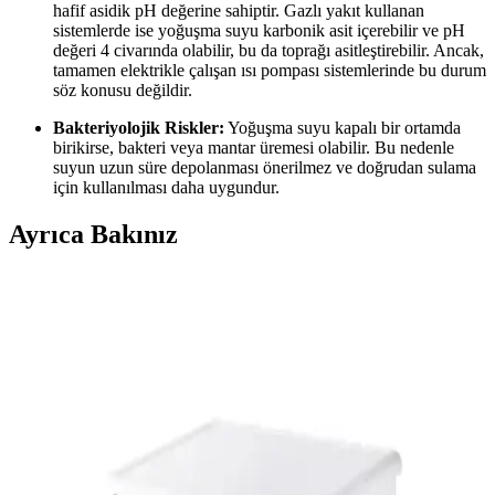
hafif asidik pH değerine sahiptir. Gazlı yakıt kullanan
sistemlerde ise yoğuşma suyu karbonik asit içerebilir ve pH
değeri 4 civarında olabilir, bu da toprağı asitleştirebilir. Ancak,
tamamen elektrikle çalışan ısı pompası sistemlerinde bu durum
söz konusu değildir.
Bakteriyolojik Riskler:
Yoğuşma suyu kapalı bir ortamda
birikirse, bakteri veya mantar üremesi olabilir. Bu nedenle
suyun uzun süre depolanması önerilmez ve doğrudan sulama
için kullanılması daha uygundur.
Ayrıca Bakınız
Isı Pompası Yoğuşma Suyunun Bahçe Sulamasında
Güvenli Kullanım Koşulları ve Öneriler
Isı pompası yoğuşma suyu, mineral içermeyen saf su niteliğindedir
ve düzenli bakım ile bahçe sulamasında güvenle kullanılabilir.
Kimyasal kalıntılar ve pH değeri gibi faktörlere dikkat edilmelidir.
Enerji Verimli ve Ekonomik Isıtıcı Çözümleri:
Modern Teknolojiler ve Seçenekler