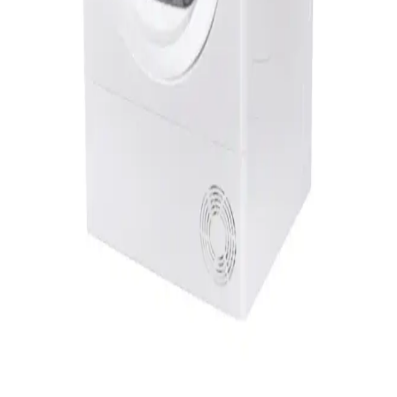
Demirdöküm Maxiair 16 Kw, enerji tasarrufu ve çevre dostu
özellikleriyle yüksek performans sunan bir ısıtma ve soğutma
cihazıdır.
Demirdöküm Maxiair 8 KW Isı Pompası: Enerji
Verimli Çok Fonksiyonlu Çözüm
Demirdöküm Maxiair 8 KW ısı pompası, enerji verimliliği ve
sürdürülebilirlik odaklı tasarımıyla ısıtma, soğutma ve sıcak su
ihtiyaçlarını tek cihazda karşılar.
Hoover NDPEH10A2TCBEXSS: Yüksek Kapasiteli
ve Akıllı Kurutma Makinesi Özellikleri
Hoover NDPEH10A2TCBEXSS, 10 kg kapasite ve enerji
tasarruflu ısı pompası teknolojisiyle, akıllı kontrol ve özel programlar
sunan modern kurutma makinesi. Evde pratiklik ve verimlilik sağlar.
Hoover HLE C10DG-17 Enerji Tasarruflu ve Akıllı
Kurutucu Teknolojileri
Hoover HLE C10DG-17, enerji tasarrufu sağlayan ısı pompası
teknolojisi ve akıllı özellikleriyle öne çıkan, dayanıklı ve kullanışlı