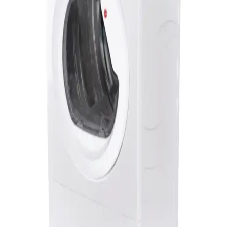
teknolojisiyle öne çıkan, kullanıcı memnuniyetini artıran modern
çamaşır kurutma makinesidir.
Demirdöküm Maxiair 10 kW Isı Pompası: Verimli
ve Çevre Dostu Isıtma Çözümü
Demirdöküm Maxiair ısı pompası, 10 kW güç ve A++ enerji sınıfı
ile yüksek performans, çevre dostu özellikler ve çift fonksiyonlu
kullanım sunar. Kolay kurulum ve sürdürülebilir enerji çözümleriyle
öne çıkar.
Demirdöküm Maxiair 16 Kw Isı Pompası: Enerji
Verimli ve Çevre Dostu Çözüm
Demirdöküm Maxiair 16 Kw, enerji tasarrufu ve çevre dostu
özellikleriyle yüksek performans sunan bir ısıtma ve soğutma
cihazıdır.
Demirdöküm Maxiair 8 KW Isı Pompası: Enerji
Verimli Çok Fonksiyonlu Çözüm
Demirdöküm Maxiair 8 KW ısı pompası, enerji verimliliği ve
sürdürülebilirlik odaklı tasarımıyla ısıtma, soğutma ve sıcak su