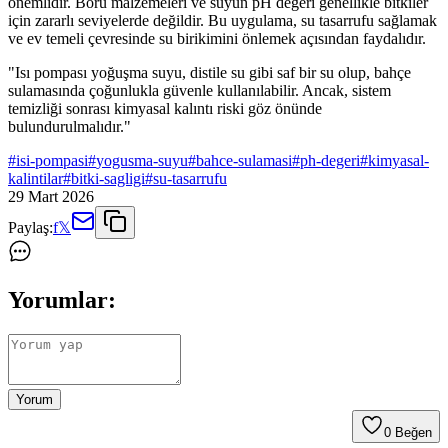
önemlidir. Boru malzemeleri ve suyun pH değeri genellikle bitkiler
için zararlı seviyelerde değildir. Bu uygulama, su tasarrufu sağlamak
ve ev temeli çevresinde su birikimini önlemek açısından faydalıdır.
"Isı pompası yoğuşma suyu, distile su gibi saf bir su olup, bahçe
sulamasında çoğunlukla güvenle kullanılabilir. Ancak, sistem
temizliği sonrası kimyasal kalıntı riski göz önünde
bulundurulmalıdır."
#
isi-pompasi
#
yogusma-suyu
#
bahce-sulamasi
#
ph-degeri
#
kimyasal-
kalintilar
#
bitki-sagligi
#
su-tasarrufu
29 Mart 2026
Paylaş:
f
𝕏
Yorumlar:
Yorum
0
Beğen