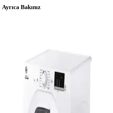
Ayrıca Bakınız
Isı Pompası Yoğuşma Suyunun Bahçe Sulamasında
Güvenli Kullanım Koşulları ve Öneriler
Isı pompası yoğuşma suyu, mineral içermeyen saf su niteliğindedir
ve düzenli bakım ile bahçe sulamasında güvenle kullanılabilir.
Kimyasal kalıntılar ve pH değeri gibi faktörlere dikkat edilmelidir.
Enerji Verimli ve Ekonomik Isıtıcı Çözümleri:
Modern Teknolojiler ve Seçenekler
Enerji maliyetlerini düşüren ve çevre dostu ısıtıcılar ev ve iş
yerlerinde tercih ediliyor. Teknolojik gelişmelerle tasarruf ve
güvenlik ön planda, uygun modellerle sürdürülebilir ısıtma
sağlanıyor.
Profilo KM9611CTR 9 kg Isı Pompalı Çamaşır
Kurutma Makinesi İncelemesi ve Özellikleri
Profilo KM9611CTR, 9 kg kapasite ve enerji tasarruflu ısı pompalı