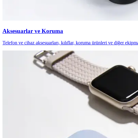
Aksesuarlar ve Koruma
Telefon ve cihaz aksesuarları, kılıflar, koruma ürünleri ve diğer ekipm