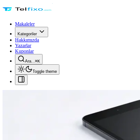
Makaleler
Kategoriler
Hakkımızda
Yazarlar
Kuponlar
Ara...
⌘
K
Toggle theme