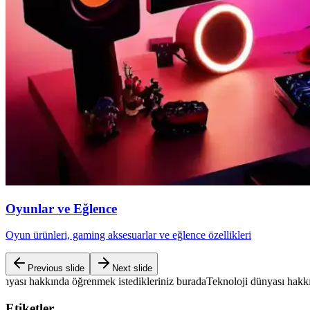
Oyunlar ve Eğlence
Oyun ürünleri, gaming aksesuarlar ve eğlence özellikleri
Previous slide
Next slide
da öğrenmek istedikleriniz burada
Teknoloji dünyası hakkında öğrenmek 
Etiketler