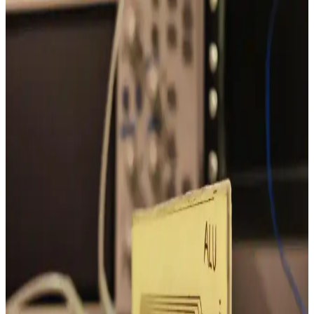
PCB Tasarımında Açık Altın Kaplama ve Exposed
Copper Kullanımının Teknik ve Estetik Yönleri
PCB tasarımında açık altın kaplama ve exposed copper teknikleri,
estetik ve fonksiyonel avantajlar sunar. EMI, kısa devre riski ve
dayanıklılık gibi teknik detaylar dikkate alınmalıdır.
Bosch BME680 Sensör İçin Küçük PCB Montajı ve
Toner Transfer Üretim Teknikleri
Bosch BME680 sensörünün küçük PCB montajı, toner transfer
yöntemi ve parlak kağıt kullanımıyla hassas lehimleme sağlanarak
ölçüm doğruluğu artırılıyor. Koaksiyel kablo ile 12V güç, MCP2315
modülüyle 3.3V'a düşürülüyor.
PCB Üzerindeki Bileşenler Arası Göreli Mesafe
Ölçümü İçin Web Tabanlı Araç
Bu web aracı, PCB üzerindeki bileşenlerin konumlarını fotoğraf
üzerinden göreli olarak ölçmeyi sağlar. Kullanıcı dostu arayüzü ve
açık kaynak yapısıyla prototip üretiminde pratik çözümler sunar.