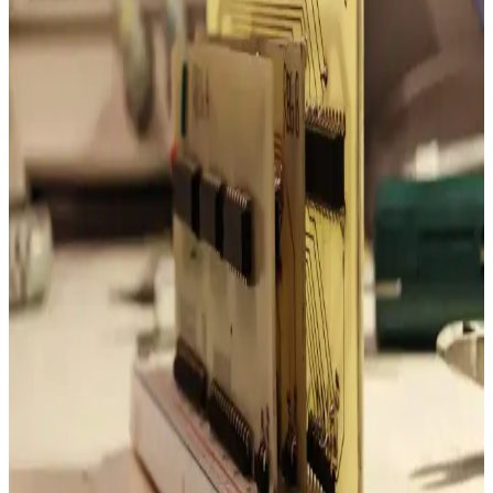
Elektronik Devre Kartlarında Termal
Görüntülemenin Önemi ve Uygulamaları
Elektronik devre kartlarında termal görüntüleme, bileşenlerin ısı
dağılımını görselleştirerek arızaların hızlı tespitini sağlar. Uygun
fiyatlı cihazlarla üretim ve bakım süreçlerinde etkin kullanılır.
Class B Ses Güç Amplifikatörü Tasarımında PCB
Düzeni ve Kararlılık Problemleri
Class B amplifikatörlerde PCB düzeni ve devre kararlılığı kritik
öneme sahiptir. Güç ve giriş hatlarının kesişmesi, yetersiz filtreleme
ve yüksek kazanç osilasyona yol açar, bu da transistörlerin aşırı
ısınmasına neden olur.
Elektronik Devrelerde Decoupling Kapasitör Seçimi:
100nF ve 1µF Kapasitörlerin Karşılaştırılması
Elektronik devrelerde decoupling kapasitörlerin seçimi, empedans,
paketleme ve yerleşim faktörlerine bağlıdır. 1µF kapasitörler
teknolojik gelişmelerle 100nF kapasitörlere göre avantajlar sunar
ancak yüksek frekans performansı birçok parametreye bağlıdır.
iPhone Büyüteç Uygulaması ile PCB İncelemesinde