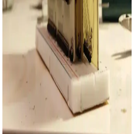
ısınmasına neden olur.
Elektronik Devrelerde Decoupling Kapasitör Seçimi:
100nF ve 1µF Kapasitörlerin Karşılaştırılması
Elektronik devrelerde decoupling kapasitörlerin seçimi, empedans,
paketleme ve yerleşim faktörlerine bağlıdır. 1µF kapasitörler
teknolojik gelişmelerle 100nF kapasitörlere göre avantajlar sunar
ancak yüksek frekans performansı birçok parametreye bağlıdır.
iPhone Büyüteç Uygulaması ile PCB İncelemesinde
Kamera Uygulamasına Göre Teknik Avantajlar
iPhone büyüteç uygulaması, PCB incelemesinde sürekli LED ışığı,
sabit zoom ve çoklu lens seçimi gibi özelliklerle kamera
uygulamasının sınırlamalarını aşar ve detaylı incelemeyi kolaylaştırır.
Ev Yapımı 8 Bit Bilgisayar İçin Toner Transfer
Yöntemiyle PCB Tasarımı ve Üretimi
Ev yapımı 8 bit bilgisayar projelerinde toner transfer yöntemi
kullanılarak PCB tasarımı ve üretimi detayları anlatılmaktadır. Çift
taraflı PCB, fonksiyonel via, oksidasyon önleme ve kullanılan