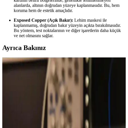
kartının belirli bölgelerinde, genellikle lehimlenmeyen
alanlarda, altının doğrudan yüzeye kaplanmasıdır. Bu, hem
koruma hem de estetik amaçlıdır.
Exposed Copper (Açık Bakır):
Lehim maskesi ile
kaplanmamış, doğrudan bakır yüzeyin açıkta bırakılmasıdır.
Bu yöntem, test noktalarının ve diğer işaretlerin daha küçük
ve net olmasını sağlar.
Ayrıca Bakınız
PCB Tasarımında Açık Altın Kaplama ve Exposed
Copper Kullanımının Teknik ve Estetik Yönleri
PCB tasarımında açık altın kaplama ve exposed copper teknikleri,
estetik ve fonksiyonel avantajlar sunar. EMI, kısa devre riski ve
dayanıklılık gibi teknik detaylar dikkate alınmalıdır.
Bosch BME680 Sensör İçin Küçük PCB Montajı ve
Toner Transfer Üretim Teknikleri
Bosch BME680 sensörünün küçük PCB montajı, toner transfer
yöntemi ve parlak kağıt kullanımıyla hassas lehimleme sağlanarak