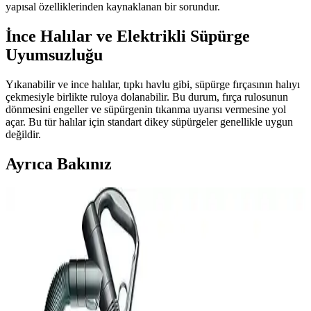
yapısal özelliklerinden kaynaklanan bir sorundur.
İnce Halılar ve Elektrikli Süpürge
Uyumsuzluğu
Yıkanabilir ve ince halılar, tıpkı havlu gibi, süpürge fırçasının halıyı
çekmesiyle birlikte ruloya dolanabilir. Bu durum, fırça rulosunun
dönmesini engeller ve süpürgenin tıkanma uyarısı vermesine yol
açar. Bu tür halılar için standart dikey süpürgeler genellikle uygun
değildir.
Ayrıca Bakınız
Evcil Hayvan Tüyü İçin Halıya Takılmayan En İyi
Elektrikli Süpürge Modelleri ve Bakım İpuçları
Evcil hayvan tüylerinin halı ve sert zeminlerde temizliği için tıkanma
yapmayan, etkili elektrikli süpürge modelleri ve bakım önerileri
detaylı şekilde ele alınıyor.
Kanada'da Elektrikli Süpürge Deneyimleri: Dyson,