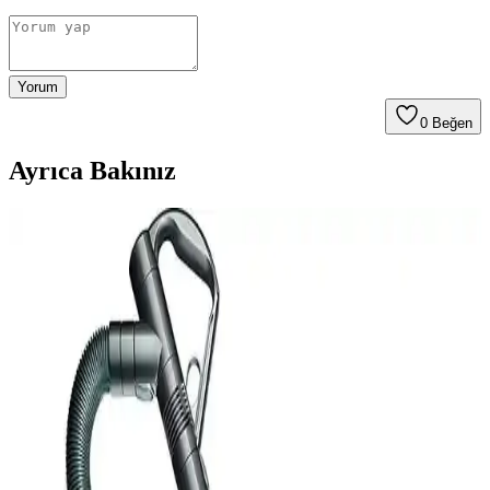
Yorum
0
Beğen
Ayrıca Bakınız
Evcil Hayvan Tüyü İçin Halıya Takılmayan En İyi
Elektrikli Süpürge Modelleri ve Bakım İpuçları
Evcil hayvan tüylerinin halı ve sert zeminlerde temizliği için tıkanma
yapmayan, etkili elektrikli süpürge modelleri ve bakım önerileri
detaylı şekilde ele alınıyor.
Kanada'da Elektrikli Süpürge Deneyimleri: Dyson,
Shark ve Alternatif Markaların Karşılaştırması
Kanada'da Dyson süpürgelerin dayanıklılık ve servis sorunları,
Costco'nun iade politikaları ve Shark gibi alternatif markaların