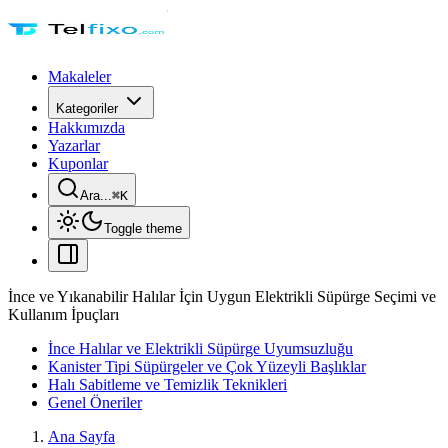
Makaleler
Kategoriler
Hakkımızda
Yazarlar
Kuponlar
Ara...
⌘
K
Toggle theme
İnce ve Yıkanabilir Halılar İçin Uygun Elektrikli Süpürge Seçimi ve
Kullanım İpuçları
İnce Halılar ve Elektrikli Süpürge Uyumsuzluğu
Kanister Tipi Süpürgeler ve Çok Yüzeyli Başlıklar
Halı Sabitleme ve Temizlik Teknikleri
Genel Öneriler
Ana Sayfa