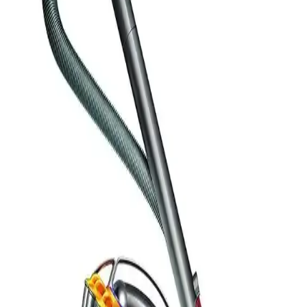
sunduğu avantajlar kullanıcı deneyimlerini şekillendiriyor.
İnce ve Yıkanabilir Halılar İçin Uygun Elektrikli
Süpürge Seçimi ve Kullanım İpuçları
İnce ve yıkanabilir halılar, standart elektrikli süpürgelerde sorun
yaratabilir. Fırça rulosu ayarı ve emiş gücü kontrolü ile halıya zarar
vermeden temizlik sağlanabilir.
Sebo, Miele ve Riccar Elektrikli Süpürgelerinin
Performans ve Dayanıklılık Karşılaştırması
Sebo, Miele ve Riccar elektrikli süpürgelerinin dayanıklılık,
performans ve bakım kolaylığı açısından karşılaştırılması. Evcil
hayvan tüyü ve sert zeminlerdeki temizlik avantajları ve kullanıcı
deneyimleri ele alınıyor.
Torbalı Silindir Elektrikli Süpürgelerin Avantajları,
Dezavantajları ve Marka Önerileri
Torbalı silindir elektrikli süpürgeler, zor temizlenen alanlarda ve
alerjen tutmada avantaj sağlar. Kullanım kolaylığı, depolama ve
bütçe faktörleri seçimde önemlidir.