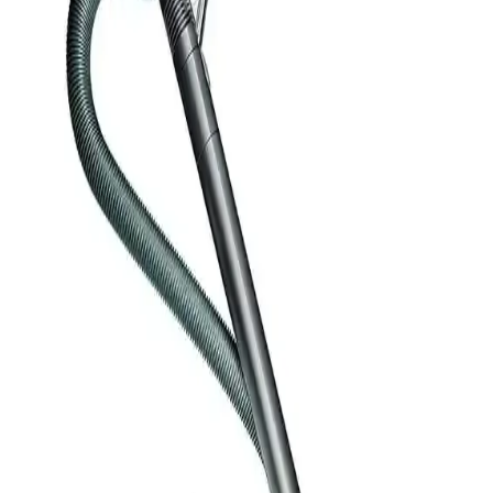
Shark ve Alternatif Markaların Karşılaştırması
Kanada'da Dyson süpürgelerin dayanıklılık ve servis sorunları,
Costco'nun iade politikaları ve Shark gibi alternatif markaların
sunduğu avantajlar kullanıcı deneyimlerini şekillendiriyor.
İnce ve Yıkanabilir Halılar İçin Uygun Elektrikli
Süpürge Seçimi ve Kullanım İpuçları
İnce ve yıkanabilir halılar, standart elektrikli süpürgelerde sorun
yaratabilir. Fırça rulosu ayarı ve emiş gücü kontrolü ile halıya zarar
vermeden temizlik sağlanabilir.
Sebo, Miele ve Riccar Elektrikli Süpürgelerinin
Performans ve Dayanıklılık Karşılaştırması
Sebo, Miele ve Riccar elektrikli süpürgelerinin dayanıklılık,
performans ve bakım kolaylığı açısından karşılaştırılması. Evcil
hayvan tüyü ve sert zeminlerdeki temizlik avantajları ve kullanıcı
deneyimleri ele alınıyor.
Torbalı Silindir Elektrikli Süpürgelerin Avantajları,
Dezavantajları ve Marka Önerileri