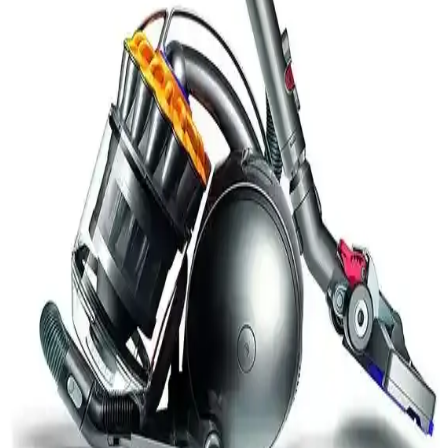
Torbalı silindir elektrikli süpürgeler, zor temizlenen alanlarda ve
alerjen tutmada avantaj sağlar. Kullanım kolaylığı, depolama ve
bütçe faktörleri seçimde önemlidir.
Yüksek Performanslı Arnica Pika Elektrikli
Süpürge ile Temizlikte Yeni Dönem Başlıyor
Arnica pika elektrikli süpürge, güçlü motoru ve enerji tasarrufu
özellikleriyle ev temizliğinde etkili ve ekonomik çözümler sunar.
Hafif ve dayanıklı tasarımıyla kullanım kolaylığı sağlar.
Yüksek Performanslı Elektrikli Süpürgeler: Güç ve
Teknolojide Yeni Dönem
Yüksek performanslı elektrikli süpürgeler, güçlü motorlar ve
gelişmiş filtreleriyle derinlemesine temizlik sağlar, kullanım kolaylığı
sunar ve yaşam alanlarını daha sağlıklı hale getirir.
Dyson Elektrikli Süpürgeleri: Teknoloji ve Konforu
Bir Arada Sunan Temizlik Çözümleri
Dyson elektrikli süpürgeleri yüksek güç, gelişmiş filtreleme ve
kullanıcı dostu tasarımlarıyla temizlikte üstün performans ve konfor