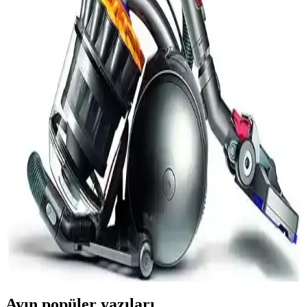
Yüksek Performanslı Arnica Pika Elektrikli
Süpürge ile Temizlikte Yeni Dönem Başlıyor
Arnica pika elektrikli süpürge, güçlü motoru ve enerji tasarrufu
özellikleriyle ev temizliğinde etkili ve ekonomik çözümler sunar.
Hafif ve dayanıklı tasarımıyla kullanım kolaylığı sağlar.
Yüksek Performanslı Elektrikli Süpürgeler: Güç ve
Teknolojide Yeni Dönem
Yüksek performanslı elektrikli süpürgeler, güçlü motorlar ve
gelişmiş filtreleriyle derinlemesine temizlik sağlar, kullanım kolaylığı
sunar ve yaşam alanlarını daha sağlıklı hale getirir.
Dyson Elektrikli Süpürgeleri: Teknoloji ve Konforu
Bir Arada Sunan Temizlik Çözümleri
Dyson elektrikli süpürgeleri yüksek güç, gelişmiş filtreleme ve
kullanıcı dostu tasarımlarıyla temizlikte üstün performans ve konfor
sağlar, yaşam kalitenizi artırır.
Ayın popüler yazıları