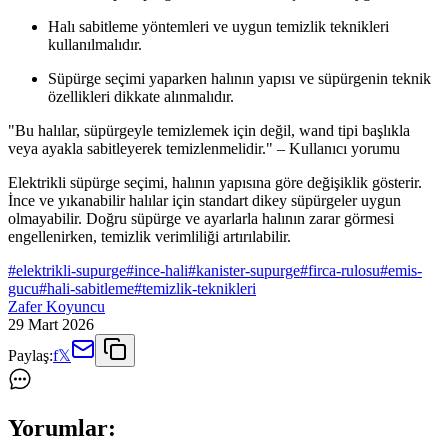
Halı sabitleme yöntemleri ve uygun temizlik teknikleri
kullanılmalıdır.
Süpürge seçimi yaparken halının yapısı ve süpürgenin teknik
özellikleri dikkate alınmalıdır.
"Bu halılar, süpürgeyle temizlemek için değil, wand tipi başlıkla
veya ayakla sabitleyerek temizlenmelidir." – Kullanıcı yorumu
Elektrikli süpürge seçimi, halının yapısına göre değişiklik gösterir.
İnce ve yıkanabilir halılar için standart dikey süpürgeler uygun
olmayabilir. Doğru süpürge ve ayarlarla halının zarar görmesi
engellenirken, temizlik verimliliği artırılabilir.
#
elektrikli-supurge
#
ince-hali
#
kanister-supurge
#
firca-rulosu
#
emis-
gucu
#
hali-sabitleme
#
temizlik-teknikleri
Zafer Koyuncu
29 Mart 2026
Paylaş:
f
𝕏
Yorumlar: