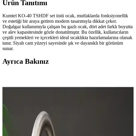
Ürün Tanıtımı
Kumtel KO-40 TSHDF set üstü ocak, mutfaklarda fonksiyonellik
ve estetiği bir araya getiren modern tasarımıyla dikkat çeker.
Doğalgaz kullanımıyla çalışan bu gazlı ocak, dört adet farklı boyutta
ve alev kapasitesinde gözle donatılmıştır. Bu özellik, kullanıcıların
çeşitli yemekleri ve içecekleri ideal sıcaklıkta hazırlamalarına olanak
tanır. Siyah cam yüzeyi sayesinde şık ve dayanıklı bir görünüm
sunar.
Ayrıca Bakınız
İndüksiyon Ocaklarının Özellikleri, Avantajları ve
Kullanıcı Deneyimleri
İndüksiyon ocakları, manyetik alanla hızlı ısıtma ve enerji verimliliği
sağlar. Güvenlik, kolay temizlik ve hassas sıcaklık kontrolü
avantajlarıyla öne çıkar. Uygun tencere seçimi ve kaliteli model
tercihine dikkat edilmelidir.
Tezgah Derinliğinde Buzdolabı Seçimi: Markalar,
Modeller ve Fiyat Performans Analizi