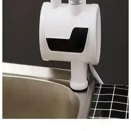
airfryer modelleri önerilmektedir. Bu cihazlar, kullanım kolaylığı ve
güvenlik sağlar, bağımsız yemek hazırlamayı destekler.
Dökme Demir Ocak Izgaralarının Dayanıklılığı,
Temizlik ve Kullanım Avantajları
Dökme demir ocak ızgaraları dayanıklılıkları ve sağlam yapılarıyla
öne çıkar. Temizlikte zorluklar yaşansa da düzenli bakım ve uygun
yöntemlerle uzun ömürlü kullanımları mümkündür.
Elektrikli Kıyma Makineleri: Mutfakta Pratiklik ve
Hijyen Sağlayan Çözümler
Elektrikli kıyma makineleri, dayanıklı malzemeleri ve gelişmiş
özellikleriyle mutfakta pratiklik sağlar, hijyen ve güvenlik sunar,
kullanım alanları geniştir.
Hızlı Su Isıtıcıları: Modern Yaşam İçin Güvenilir ve
Pratik Çözüm Rehberi
Modern yaşamın vazgeçilmezi olan hızlı su ısıtıcıları, pratiklik, enerji
tasarrufu ve güvenlik özellikleriyle öne çıkar. Farklı modeller ve
kullanım alanlarıyla hayatınızı kolaylaştırır.