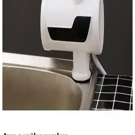
Dökme Demir Ocak Izgaralarının Dayanıklılığı,
Temizlik ve Kullanım Avantajları
Dökme demir ocak ızgaraları dayanıklılıkları ve sağlam yapılarıyla
öne çıkar. Temizlikte zorluklar yaşansa da düzenli bakım ve uygun
yöntemlerle uzun ömürlü kullanımları mümkündür.
Elektrikli Kıyma Makineleri: Mutfakta Pratiklik ve
Hijyen Sağlayan Çözümler
Elektrikli kıyma makineleri, dayanıklı malzemeleri ve gelişmiş
özellikleriyle mutfakta pratiklik sağlar, hijyen ve güvenlik sunar,
kullanım alanları geniştir.
Hızlı Su Isıtıcıları: Modern Yaşam İçin Güvenilir ve
Pratik Çözüm Rehberi
Modern yaşamın vazgeçilmezi olan hızlı su ısıtıcıları, pratiklik, enerji
tasarrufu ve güvenlik özellikleriyle öne çıkar. Farklı modeller ve
kullanım alanlarıyla hayatınızı kolaylaştırır.