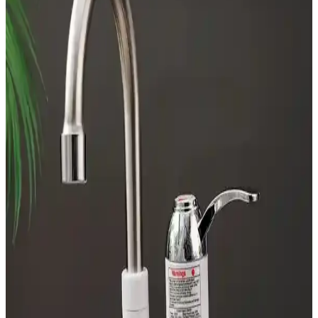
Tezgah derinliğinde buzdolabı seçimi, mutfak tasarımına uyum,
dayanıklılık ve fiyat performansını içerir. LG, Bosch, Fisher &
Paykel gibi markaların modelleri ve özellikleri karşılaştırılır.
Modern Mutfak Robotları: Günümüz
Mutfaklarının Vazgeçilmez Teknolojik Çözümleri
Günümüzde mutfak robotları, çok fonksiyonlu ve kullanışlı
tasarımlarıyla zaman ve enerji tasarrufu sağlıyor, mutfakta verimliliği
artırıyor.
10 İşlevli Çok Fonksiyonlu Mutfak Robotları ve
Kullanım Avantajları
Gelişen mutfak teknolojileri ile 10 fonksiyonlu mutfak robotları,
zamandan ve enerjiden tasarruf ederek mutfakta pratik çözümler
sunar.
Özel Gereksinimli Bireyler İçin Basit Kontrollü
Airfryer Seçim Rehberi
Özel gereksinimli bireyler için basit döner düğmeli ve az butonlu