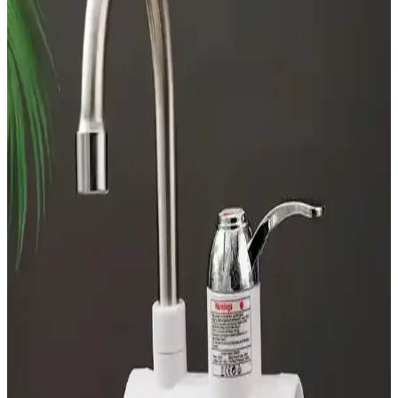
dayanıklılık ve fiyat performansını içerir. LG, Bosch, Fisher &
Paykel gibi markaların modelleri ve özellikleri karşılaştırılır.
Modern Mutfak Robotları: Günümüz
Mutfaklarının Vazgeçilmez Teknolojik Çözümleri
Günümüzde mutfak robotları, çok fonksiyonlu ve kullanışlı
tasarımlarıyla zaman ve enerji tasarrufu sağlıyor, mutfakta verimliliği
artırıyor.
10 İşlevli Çok Fonksiyonlu Mutfak Robotları ve
Kullanım Avantajları
Gelişen mutfak teknolojileri ile 10 fonksiyonlu mutfak robotları,
zamandan ve enerjiden tasarruf ederek mutfakta pratik çözümler
sunar.
Özel Gereksinimli Bireyler İçin Basit Kontrollü
Airfryer Seçim Rehberi
Özel gereksinimli bireyler için basit döner düğmeli ve az butonlu
airfryer modelleri önerilmektedir. Bu cihazlar, kullanım kolaylığı ve
güvenlik sağlar, bağımsız yemek hazırlamayı destekler.