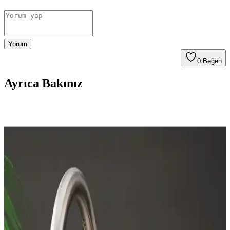
Yorum
0
Beğen
Ayrıca Bakınız
İndüksiyon Ocaklarının Özellikleri, Avantajları ve
Kullanıcı Deneyimleri
İndüksiyon ocakları, manyetik alanla hızlı ısıtma ve enerji verimliliği
sağlar. Güvenlik, kolay temizlik ve hassas sıcaklık kontrolü
avantajlarıyla öne çıkar. Uygun tencere seçimi ve kaliteli model
tercihine dikkat edilmelidir.
Tezgah Derinliğinde Buzdolabı Seçimi: Markalar,
Modeller ve Fiyat Performans Analizi
Tezgah derinliğinde buzdolabı seçimi, mutfak tasarımına uyum,