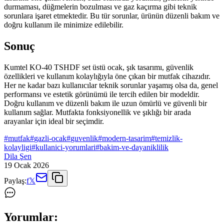
durmaması, düğmelerin bozulması ve gaz kaçırma gibi teknik
sorunlara işaret etmektedir. Bu tür sorunlar, ürünün düzenli bakım ve
doğru kullanım ile minimize edilebilir.
Sonuç
Kumtel KO-40 TSHDF set üstü ocak, şık tasarımı, güvenlik
özellikleri ve kullanım kolaylığıyla öne çıkan bir mutfak cihazıdır.
Her ne kadar bazı kullanıcılar teknik sorunlar yaşamış olsa da, genel
performansı ve estetik görünümü ile tercih edilen bir modeldir.
Doğru kullanım ve düzenli bakım ile uzun ömürlü ve güvenli bir
kullanım sağlar. Mutfakta fonksiyonellik ve şıklığı bir arada
arayanlar için ideal bir seçimdir.
#
mutfak
#
gazli-ocak
#
guvenlik
#
modern-tasarim
#
temizlik-
kolayligi
#
kullanici-yorumlari
#
bakim-ve-dayaniklilik
Dila Şen
19 Ocak 2026
Paylaş:
f
𝕏
Yorumlar: