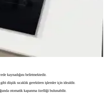
nerji verimliliği ve tasarım çeşitliliği artmaktadır.
.
ullanım kolaylığıyla yemek hazırlığını kolaylaştırır.
yede kaynadığını belirtmektedir.
gibi düşük sıcaklık gerektiren işlemler için idealdir.
uğunda otomatik kapanma özelliği bulunabilir.