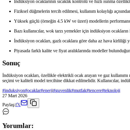
İndüksiyon ocaklarının sıcaklık kontrolü ve hızlı ısınma özellikl
Fiziksel düğmelerin tercih edilmesi, kullanım kolaylığı açısında
Yüksek güçlü (örneğin 4.5 kW ve üzeri) modellerin performansı
Bazı kullanıcılar, wok tarzı yemekler için indüksiyon ocakların i
İndüksiyon ocakları, gazlı ocaklara göre daha az hava kirliliği y
Piyasada farklı kalite ve fiyat aralıklarında modeller bulunduğ
Sonuç
İndüksiyon ocakları, özellikle elektrikli ocak arayan ve gaz kullanımı
seçimi ve kaliteli model tercihine dikkat edilmelidir. Kullanıcılar, indü
#
induksiyon
#
ocaklar
#
enerji
#
guvenlik
#
mutfak
#
tencere
#
teknoloji
27 Mart 2026
Paylaş:
f
𝕏
Yorumlar: