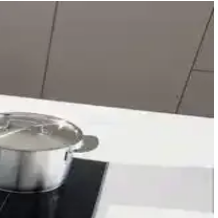
la öne çıkar. Uygun tencere seçimi ve kaliteli model tercihine dikkat
emlerle uzun ömürlü kullanımları mümkündür.
onksiyonellik sunar. Tasarım, kullanım alışkanlıklarına göre
a modern mutfaklar için ideal bir indüksiyon ocaktır.
lı ısınma sağlarken, elektriksel sorunlar ve yanlış tencere kullanımı