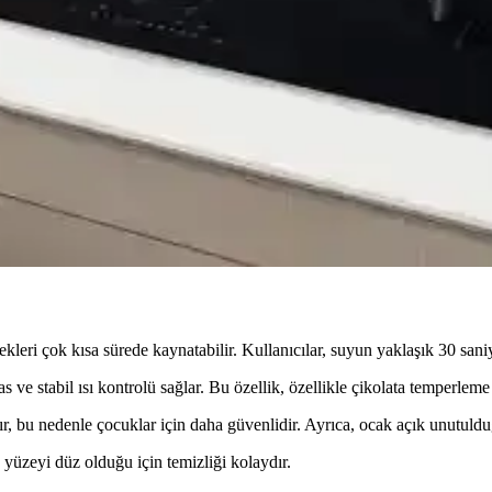
ı ve Teknolojik Özellikleri
modern mutfakların tercih edilen cihazlarıdır. Teknolojideki gelişmelerle e
üvenilir ve Verimli Çözümler
rımıyla modern mutfaklara uygun, hızlı ve pratik pişirme çözümleri sunar
nilir ve Enerji Verimli Teknolojisi
e modern mutfakların tercih edilen teknolojisidir. Gelişmiş tasarımı ve k
kleri çok kısa sürede kaynatabilir. Kullanıcılar, suyun yaklaşık 30 sani
 ve stabil ısı kontrolü sağlar. Bu özellik, özellikle çikolata temperleme 
ır, bu nedenle çocuklar için daha güvenlidir. Ayrıca, ocak açık unutuld
üzeyi düz olduğu için temizliği kolaydır.