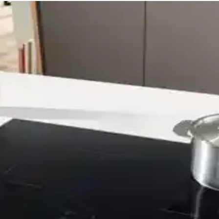
llanıcı Deneyimleri
 sağlar. Güvenlik, kolay temizlik ve hassas sıcaklık kontrolü avantajlarıy
lik ve Kullanım Avantajları
öne çıkar. Temizlikte zorluklar yaşansa da düzenli bakım ve uygun yönt
Kullanım Avantajlarının Analizi
onumlandırılması ve ocak gözleri arasındaki mesafenin artırılmasıyla f
unmatik Kontrol ile Modern Mutfaklar İçin
hızlı ve güvenli pişirme sunar. Vitroseramik yüzeyi ve şık tasarımıyl
knolojisi ve Kullanıcı Deneyimleri
e kullanım alışkanlıklarına bağlı olarak değişir. İndüksiyon ocakları hız