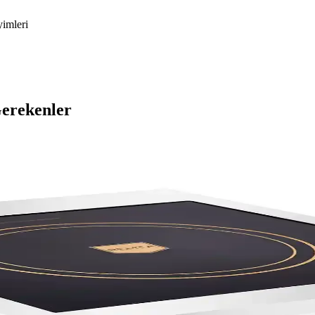
yimleri
Gerekenler