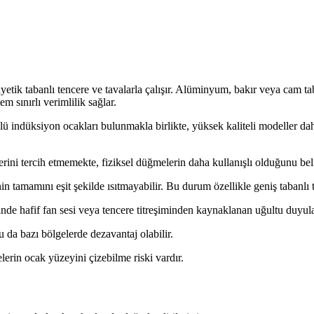
tik tabanlı tencere ve tavalarla çalışır. Alüminyum, bakır veya cam ta
m sınırlı verimlilik sağlar.
ü indüksiyon ocakları bulunmakla birlikte, yüksek kaliteli modeller dah
rini tercih etmemekte, fiziksel düğmelerin daha kullanışlı olduğunu bel
n tamamını eşit şekilde ısıtmayabilir. Bu durum özellikle geniş tabanlı t
nde hafif fan sesi veya tencere titreşiminden kaynaklanan uğultu duyulab
 da bazı bölgelerde dezavantaj olabilir.
lerin ocak yüzeyini çizebilme riski vardır.