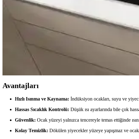
Modern Mutfaklar İçin Elektrikli Ocakların Avantajlar
Elektrikli ocaklar, güvenli, hızlı ve kolay temizlenebilir özellikleriyle 
Teka Indüksiyonlu Ocaklar: Modern Mutfaklar İçin G
Teka'nın indüksiyonlu ocakları, enerji tasarrufu, güvenlik ve şık tasa
Miele İndüksiyonlu Ocaklar: Modern Mutfakların Güve
Miele indüksiyonlu ocaklar, enerji verimliliği ve güvenlik özellikleriyl
Avantajları
Hızlı Isınma ve Kaynama:
İndüksiyon ocakları, suyu ve yiyece
Hassas Sıcaklık Kontrolü:
Düşük ısı ayarlarında bile çok hassas
Güvenlik:
Ocak yüzeyi yalnızca tencereyle temas ettiğinde ısın
Kolay Temizlik:
Dökülen yiyecekler yüzeye yapışmaz ve ocak y