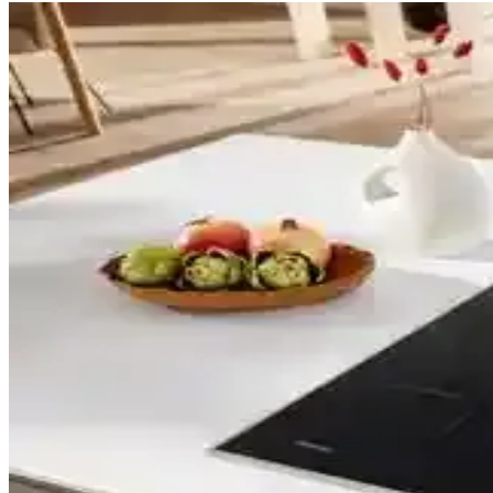
İndüksiyon Ocaklarının Özellikleri, Avantajları ve Ku
İndüksiyon ocakları, manyetik alanla hızlı ısıtma ve enerji verimliliği
edilmelidir.
Dökme Demir Ocak Izgaralarının Dayanıklılığı, Temiz
Dökme demir ocak ızgaraları dayanıklılıkları ve sağlam yapılarıyla 
Bosch İndüksiyon Ocak Yerleşim Düzeni: Tasarım ve 
Bosch indüksiyon ocaklarının yerleşim düzeni, büyük kapların arkada k
avantajlar ve zorluklar barındırır.
Minix MX-2424 İndüksiyon Ocak: 1800W Güç ve Dok
Minix MX-2424, 1800W gücü, dokunmatik kontrolü ve 8 ısı kademesiyle 
Yeni Elektrikli Ocakların Performansı, İndüksiyon Te
Yeni elektrikli ocakların performansı marka, model, elektrik altyapısı v
performansı etkiler.