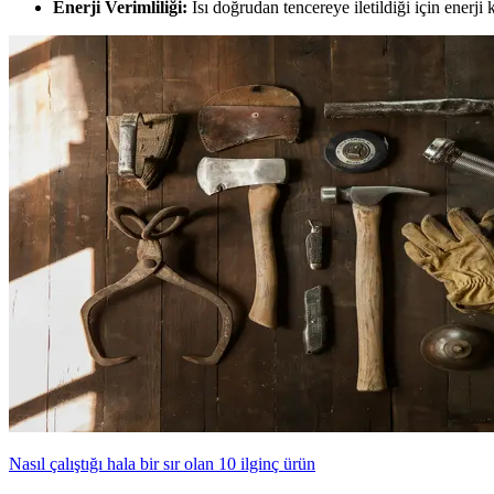
Enerji Verimliliği:
Isı doğrudan tencereye iletildiği için enerji
Nasıl çalıştığı hala bir sır olan 10 ilginç ürün