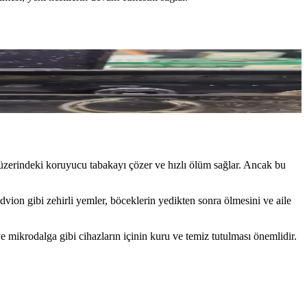
 profesyonel ilaçlama ve temizlik önemlidir.
n üzerindeki koruyucu tabakayı çözer ve hızlı ölüm sağlar. Ancak bu
on gibi zehirli yemler, böceklerin yedikten sonra ölmesini ve aile
 ve mikrodalga gibi cihazların içinin kuru ve temiz tutulması önemlidir.