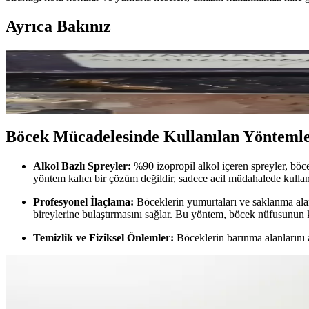
Ayrıca Bakınız
LG Fırınlarında Hamam Böcekleri: Elektronik Cihazl
Hamam böcekleri LG fırınlarda barınarak cihazların işlevini ve sağlığı
Böcek Mücadelesinde Kullanılan Yönteml
Alkol Bazlı Spreyler:
%90 izopropil alkol içeren spreyler, böce
yöntem kalıcı bir çözüm değildir, sadece acil müdahalede kullanı
Profesyonel İlaçlama:
Böceklerin yumurtaları ve saklanma alan
bireylerine bulaştırmasını sağlar. Bu yöntem, böcek nüfusunun ko
Temizlik ve Fiziksel Önlemler:
Böceklerin barınma alanlarını az