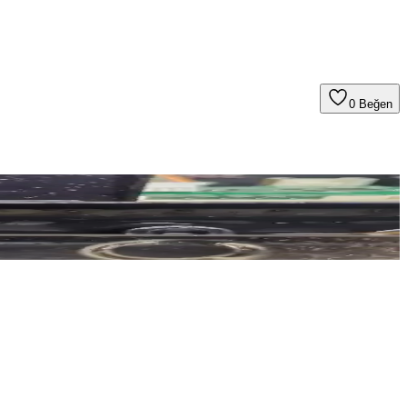
0
Beğen
 profesyonel ilaçlama ve temizlik önemlidir.