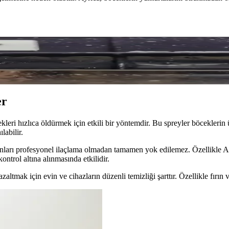
arda İstila ve Mücadele Yöntemleri
 tehdit eder. Yumurtalarına karşı dirençli olan bu böceklerle mücadelede
er
kleri hızlıca öldürmek için etkili bir yöntemdir. Bu spreyler böcekleri
labilir.
ları profesyonel ilaçlama olmadan tamamen yok edilemez. Özellikle Advi
ntrol altına alınmasında etkilidir.
altmak için evin ve cihazların düzenli temizliği şarttır. Özellikle fırın