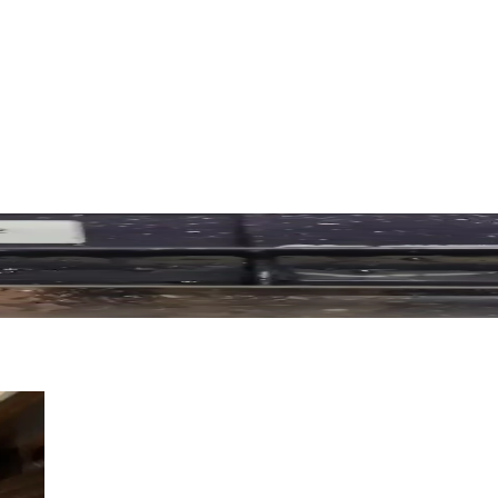
arda İstila ve Mücadele Yöntemleri
 tehdit eder. Yumurtalarına karşı dirençli olan bu böceklerle mücadelede