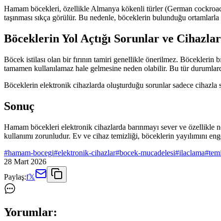
Hamam böcekleri, özellikle Almanya kökenli türler (German cockroaches)
taşınması sıkça görülür. Bu nedenle, böceklerin bulunduğu ortamlarla t
Böceklerin Yol Açtığı Sorunlar ve Cihazl
Böcek istilası olan bir fırının tamiri genellikle önerilmez. Böceklerin 
tamamen kullanılamaz hale gelmesine neden olabilir. Bu tür durumlarda
Böceklerin elektronik cihazlarda oluşturduğu sorunlar sadece cihazla sı
Sonuç
Hamam böcekleri elektronik cihazlarda barınmayı sever ve özellikle nem
kullanımı zorunludur. Ev ve cihaz temizliği, böceklerin yayılımını eng
#
hamam-bocegi
#
elektronik-cihazlar
#
bocek-mucadelesi
#
ilaclama
#
temi
28 Mart 2026
Paylaş:
f
𝕏
Yorumlar: