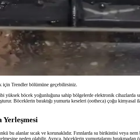
için Trendler bölümüne geçebilirsiniz.
bi yüksek böcek yoğunluğuna sahip bölgelerde elektronik cihazlarda sıkça
uşturur. Böceklerin bıraktığı yumurta keseleri (ootheca) çoğu kimyasal il
 Yerleşmesi
nkü bu alanlar sıcak ve korunaklıdır. Fırınlarda su birikintisi veya ne
gelmesine neden olabilir. Ayrıca, böceklerin yumurtalarını bırakmadan öl