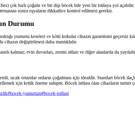
 çok hızlı çoğalır ve bir dişi böcek bile yeni bir istilaya yol açabilir.
emastan sonra eşyaların dikkatlice kontrol edilmesi gerekir.
arın Durumu
bıraktığı yumurta keseleri ve kötü kokular cihazın garantisini geçersiz kı
 cihazın değiştirilmesi daha mantıklıdır.
nırlı kalmaz; evin duvarları, zemin altları ve diğer alanlarda da yayıla
li, sıcak ortamlar onların çoğalması için idealdir. Standart böcek ilaç
ellemek için kritik öneme sahiptir. Böcek istilası olan cihazların tamir
zlik
#
bocek-yumurtasi
#
bocek-istilasi