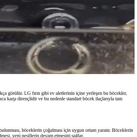
 görülür. LG fırın gibi ev aletlerinin içine yerleşen bu böcekler,
aca karşı dirençlidir ve bu nedenle standart böcek ilaçlarıyla tam
m bulunması, böceklerin çoğalması için uygun ortam yaratır. Böceklerin
mesi, yeni nesillerin devam etmesini sağlar.