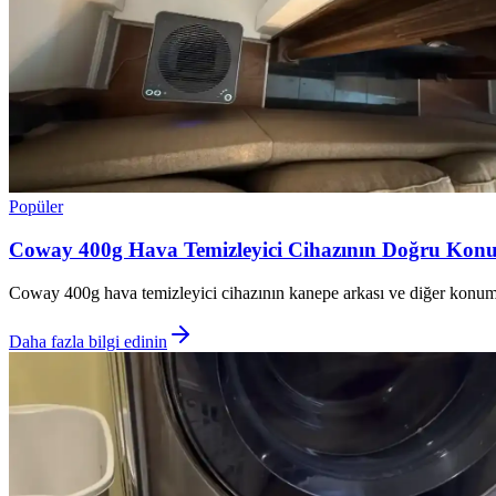
Popüler
Coway 400g Hava Temizleyici Cihazının Doğru Konum
Coway 400g hava temizleyici cihazının kanepe arkası ve diğer konumlard
Daha fazla bilgi edinin