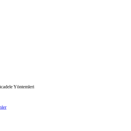
ücadele Yöntemleri
nler