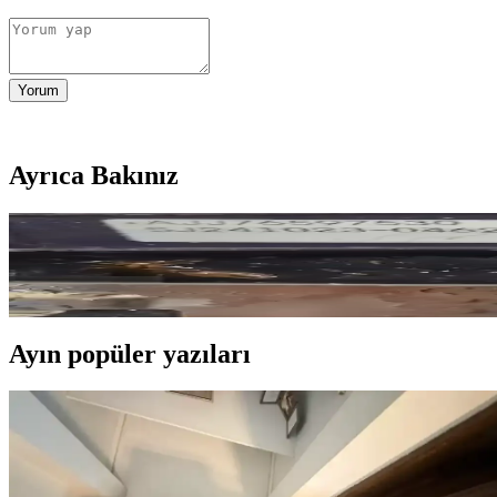
Yorum
Ayrıca Bakınız
LG Fırınlarında Hamam Böcekleri: Elektronik Cihazl
Hamam böcekleri LG fırınlarda barınarak cihazların işlevini ve sağlığı
Ayın popüler yazıları