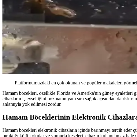
Platformumuzdaki en çok okunan ve popüler makaleleri görmek 
Hamam böcekleri, özellikle Florida ve Amerika'nın güney eyaletleri gi
cihazların işlevselliğini bozmanın yanı sıra sağlık açısından da risk ol
anlamıyla yok edilmesi zordur.
Hamam Böceklerinin Elektronik Cihazlara
Hamam böcekleri elektronik cihazların içinde barınmayı tercih eder çü
bıraktığı kötü kokular ve yumurta keseleri, cihazın kullanılamaz hale 