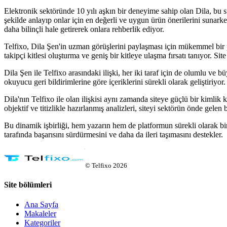
Elektronik sektöründe 10 yılı aşkın bir deneyime sahip olan Dila, bu süre 
şekilde anlayıp onlar için en değerli ve uygun ürün önerilerini sunarken
daha bilinçli hale getirerek onlara rehberlik ediyor.
Telfixo, Dila Şen'in uzman görüşlerini paylaşması için mükemmel bir pl
takipçi kitlesi oluşturma ve geniş bir kitleye ulaşma fırsatı tanıyor. Si
Dila Şen ile Telfixo arasındaki ilişki, her iki taraf için de olumlu ve b
okuyucu geri bildirimlerine göre içeriklerini sürekli olarak geliştiriyor.
Dila'nın Telfixo ile olan ilişkisi aynı zamanda siteye güçlü bir kimlik k
objektif ve titizlikle hazırlanmış analizleri, siteyi sektörün önde gele
Bu dinamik işbirliği, hem yazarın hem de platformun sürekli olarak bir
tarafında başarısını sürdürmesini ve daha da ileri taşımasını destekler.
©
Telfixo
2026
Site bölümleri
Ana Sayfa
Makaleler
Kategoriler