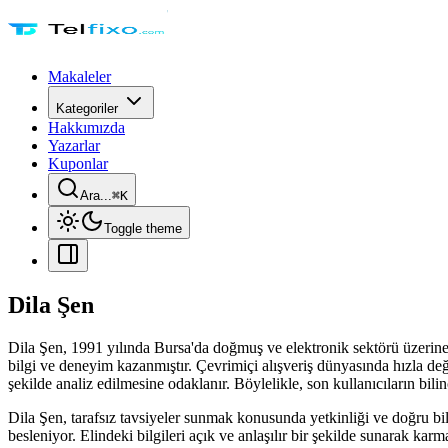
Makaleler
Kategoriler
Hakkımızda
Yazarlar
Kuponlar
Ara...
⌘
K
Toggle theme
Dila Şen
Dila Şen, 1991 yılında Bursa'da doğmuş ve elektronik sektörü üzerine 
bilgi ve deneyim kazanmıştır. Çevrimiçi alışveriş dünyasında hızla değ
şekilde analiz edilmesine odaklanır. Böylelikle, son kullanıcıların bilin
Dila Şen, tarafsız tavsiyeler sunmak konusunda yetkinliği ve doğru bilg
besleniyor. Elindeki bilgileri açık ve anlaşılır bir şekilde sunarak karmaş