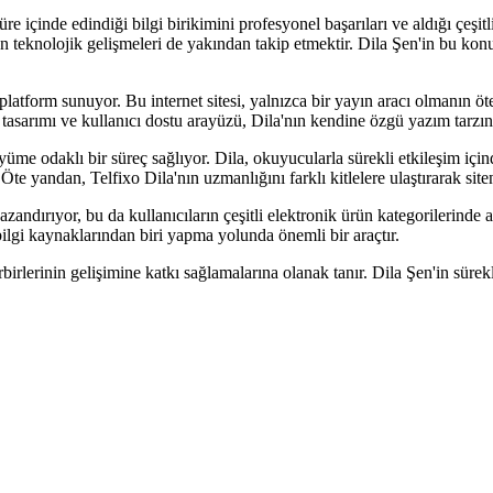
içinde edindiği bilgi birikimini profesyonel başarıları ve aldığı çeşitli se
 teknolojik gelişmeleri de yakından takip etmektir. Dila Şen'in bu konudak
atform sunuyor. Bu internet sitesi, yalnızca bir yayın aracı olmanın öt
te tasarımı ve kullanıcı dostu arayüzü, Dila'nın kendine özgü yazım tarzını 
üyüme odaklı bir süreç sağlıyor. Dila, okuyucularla sürekli etkileşim içind
 Öte yandan, Telfixo Dila'nın uzmanlığını farklı kitlelere ulaştırarak siten
azandırıyor, bu da kullanıcıların çeşitli elektronik ürün kategorilerinde 
n bilgi kaynaklarından biri yapma yolunda önemli bir araçtır.
birlerinin gelişimine katkı sağlamalarına olanak tanır. Dila Şen'in sürek