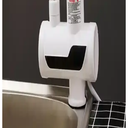
Airfryer Seçim Rehberi
Özel gereksinimli bireyler için basit döner düğmeli ve az butonlu
airfryer modelleri önerilmektedir. Bu cihazlar, kullanım kolaylığı ve
güvenlik sağlar, bağımsız yemek hazırlamayı destekler.
Dökme Demir Ocak Izgaralarının Dayanıklılığı,
Temizlik ve Kullanım Avantajları
Dökme demir ocak ızgaraları dayanıklılıkları ve sağlam yapılarıyla
öne çıkar. Temizlikte zorluklar yaşansa da düzenli bakım ve uygun
yöntemlerle uzun ömürlü kullanımları mümkündür.
Elektrikli Kıyma Makineleri: Mutfakta Pratiklik ve
Hijyen Sağlayan Çözümler
Elektrikli kıyma makineleri, dayanıklı malzemeleri ve gelişmiş
özellikleriyle mutfakta pratiklik sağlar, hijyen ve güvenlik sunar,
kullanım alanları geniştir.
Hızlı Su Isıtıcıları: Modern Yaşam İçin Güvenilir ve
Pratik Çözüm Rehberi