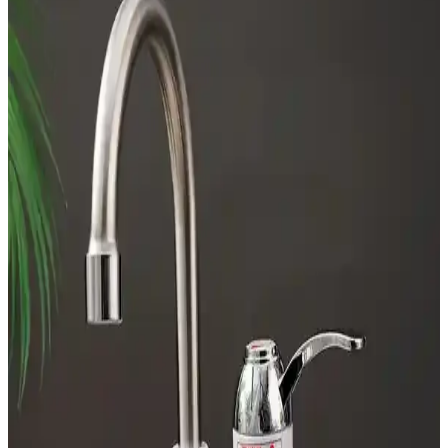
Tezgah Derinliğinde Buzdolabı Seçimi: Markalar,
Modeller ve Fiyat Performans Analizi
Tezgah derinliğinde buzdolabı seçimi, mutfak tasarımına uyum,
dayanıklılık ve fiyat performansını içerir. LG, Bosch, Fisher &
Paykel gibi markaların modelleri ve özellikleri karşılaştırılır.
Modern Mutfak Robotları: Günümüz
Mutfaklarının Vazgeçilmez Teknolojik Çözümleri
Günümüzde mutfak robotları, çok fonksiyonlu ve kullanışlı
tasarımlarıyla zaman ve enerji tasarrufu sağlıyor, mutfakta verimliliği
artırıyor.
10 İşlevli Çok Fonksiyonlu Mutfak Robotları ve
Kullanım Avantajları
Gelişen mutfak teknolojileri ile 10 fonksiyonlu mutfak robotları,
zamandan ve enerjiden tasarruf ederek mutfakta pratik çözümler
sunar.
Özel Gereksinimli Bireyler İçin Basit Kontrollü