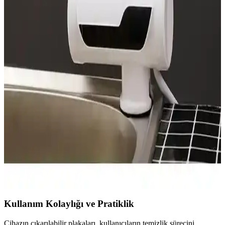
Temizlik ve Kullanım Avantajları
Dökme demir ocak ızgaraları dayanıklılıkları ve sağlam yapılarıyla
öne çıkar. Temizlikte zorluklar yaşansa da düzenli bakım ve uygun
yöntemlerle uzun ömürlü kullanımları mümkündür.
Elektrikli Kıyma Makineleri: Mutfakta Pratiklik ve
Hijyen Sağlayan Çözümler
Elektrikli kıyma makineleri, dayanıklı malzemeleri ve gelişmiş
özellikleriyle mutfakta pratiklik sağlar, hijyen ve güvenlik sunar,
kullanım alanları geniştir.
Hızlı Su Isıtıcıları: Modern Yaşam İçin Güvenilir ve
Pratik Çözüm Rehberi
Modern yaşamın vazgeçilmezi olan hızlı su ısıtıcıları, pratiklik, enerji
tasarrufu ve güvenlik özellikleriyle öne çıkar. Farklı modeller ve
kullanım alanlarıyla hayatınızı kolaylaştırır.
Kullanım Kolaylığı ve Pratiklik
Cihazın çıkarılabilir plakaları, kullanıcıların temizlik sürecini