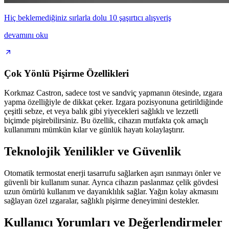
Hiç beklemediğiniz sırlarla dolu 10 şaşırtıcı alışveriş
devamını oku
Çok Yönlü Pişirme Özellikleri
Korkmaz Castron, sadece tost ve sandviç yapmanın ötesinde, ızgara
yapma özelliğiyle de dikkat çeker. Izgara pozisyonuna getirildiğinde
çeşitli sebze, et veya balık gibi yiyecekleri sağlıklı ve lezzetli
biçimde pişirebilirsiniz. Bu özellik, cihazın mutfakta çok amaçlı
kullanımını mümkün kılar ve günlük hayatı kolaylaştırır.
Teknolojik Yenilikler ve Güvenlik
Otomatik termostat enerji tasarrufu sağlarken aşırı ısınmayı önler ve
güvenli bir kullanım sunar. Ayrıca cihazın paslanmaz çelik gövdesi
uzun ömürlü kullanım ve dayanıklılık sağlar. Yağın kolay akmasını
sağlayan özel ızgaralar, sağlıklı pişirme deneyimini destekler.
Kullanıcı Yorumları ve Değerlendirmeler