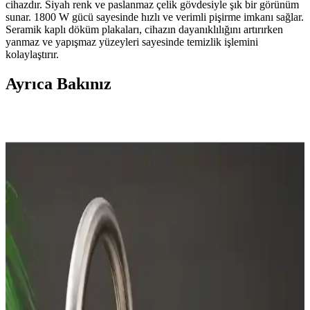
cihazdır. Siyah renk ve paslanmaz çelik gövdesiyle şık bir görünüm
sunar. 1800 W gücü sayesinde hızlı ve verimli pişirme imkanı sağlar.
Seramik kaplı döküm plakaları, cihazın dayanıklılığını artırırken
yanmaz ve yapışmaz yüzeyleri sayesinde temizlik işlemini
kolaylaştırır.
Ayrıca Bakınız
İndüksiyon Ocaklarının Özellikleri, Avantajları ve
Kullanıcı Deneyimleri
İndüksiyon ocakları, manyetik alanla hızlı ısıtma ve enerji verimliliği
sağlar. Güvenlik, kolay temizlik ve hassas sıcaklık kontrolü
avantajlarıyla öne çıkar. Uygun tencere seçimi ve kaliteli model
tercihine dikkat edilmelidir.
Tezgah Derinliğinde Buzdolabı Seçimi: Markalar,
Modeller ve Fiyat Performans Analizi
Tezgah derinliğinde buzdolabı seçimi, mutfak tasarımına uyum,
dayanıklılık ve fiyat performansını içerir. LG, Bosch, Fisher &
Paykel gibi markaların modelleri ve özellikleri karşılaştırılır.