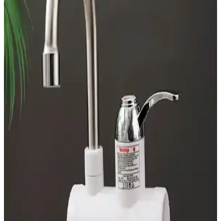
Modern Mutfak Robotları: Günümüz
Mutfaklarının Vazgeçilmez Teknolojik Çözümleri
Günümüzde mutfak robotları, çok fonksiyonlu ve kullanışlı
tasarımlarıyla zaman ve enerji tasarrufu sağlıyor, mutfakta verimliliği
artırıyor.
10 İşlevli Çok Fonksiyonlu Mutfak Robotları ve
Kullanım Avantajları
Gelişen mutfak teknolojileri ile 10 fonksiyonlu mutfak robotları,
zamandan ve enerjiden tasarruf ederek mutfakta pratik çözümler
sunar.
Özel Gereksinimli Bireyler İçin Basit Kontrollü
Airfryer Seçim Rehberi
Özel gereksinimli bireyler için basit döner düğmeli ve az butonlu
airfryer modelleri önerilmektedir. Bu cihazlar, kullanım kolaylığı ve
güvenlik sağlar, bağımsız yemek hazırlamayı destekler.
Dökme Demir Ocak Izgaralarının Dayanıklılığı,