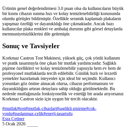
Ürünün genel değerlendirmesi 3.0 puan olsa da kullanıcıların büyük
bir kısmı cihazın ısınma hızı ve kolay temizlenebilirliği konusunda
olumlu görüşler bildirmiştir. Özellikle seramik kaplamalı plakaların
yapışmaz özelliği ve dayanıklılığı öne çıkmaktadır. Ancak bazı
kullanıcılar plaka renkleri ve ambalaj durumu gibi görsel detaylarda
memnuniyetsizliklerini dile getirmiştir.
Sonuç ve Tavsiyeler
Korkmaz Castron Tost Makinesi, yüksek güç, çok yönlü kullanım
ve pratik tasarımıyla öne çıkan bir mutfak yardımcısıdır. Sağlıklı
pişirme özellikleri ve kolay temizlenebilir yapısıyla hem ev hem de
profesyonel mutfaklarda tercih edilebilir. Günlük hızlı ve lezzetli
yemekler hazırlamak isteyenler için ideal bir seçimdir. Kullanıcı
yorumları göz önüne alınacak olursa, cihazın performansını ve
dayanıklılığını artıran detaylara sahip olduğu görülmektedir. Bu
nedenle mutfağınızda fonksiyonellik ve estetiği bir arada arıyorsanız
Korkmaz Castron sizin için uygun bir tercih olacaktır.
#
mutfak
#
tost
#
mutfak-cihazlari
#
saglikli-pisirme
#
cok-
yonlu
#
paslanmaz-celik
#
enerji-tasarrufu
Esra Çetiner
5 Ocak 2026