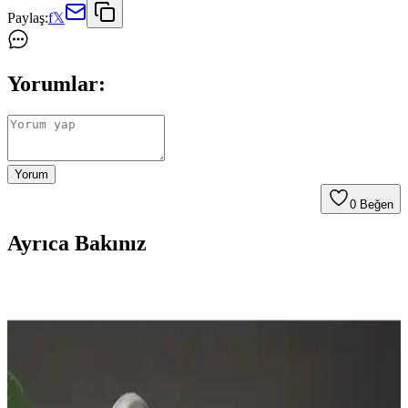
Paylaş:
f
𝕏
Yorumlar:
Yorum
0
Beğen
Ayrıca Bakınız
İndüksiyon Ocaklarının Özellikleri, Avantajları ve
Kullanıcı Deneyimleri
İndüksiyon ocakları, manyetik alanla hızlı ısıtma ve enerji verimliliği
sağlar. Güvenlik, kolay temizlik ve hassas sıcaklık kontrolü
avantajlarıyla öne çıkar. Uygun tencere seçimi ve kaliteli model
tercihine dikkat edilmelidir.