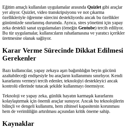
Eğitim amaçlı kullanılan uygulamalar arasında
Quizlet
gibi araçlar
yer alıyor. Quizlet, video transkripsiyonu ve not çıkarma
özellikleriyle öğrenme sürecini destekliyordu ancak bu özellikler
günümüzde sınırlanmış durumda. Ayrıca, stres yönetimi için yapay
zeka destekli sanat uygulamaları (örneğin
Gentube
) tercih ediliyor.
Bu tür uygulamalar, kullanıcıların rahatlamasına ve yaratıcı içerikler
üretmesine olanak sağlıyor.
Karar Verme Sürecinde Dikkat Edilmesi
Gerekenler
Bazı kullanıcılar, yapay zekaya aşırı bağımlılığın beyin gücünü
azaltabileceği endişesiyle bu araçların kullanımını sınırlıyor. Kendi
kararlarını vermeyi tercih edenler, teknolojiyi destekleyici ancak
kontrolü ellerinde tutacak şekilde kullanmayı önemsiyor.
Teknoloji ve yapay zeka, günlük hayatın karmaşık kararlarını
kolaylaştırmak için önemli araçlar sunuyor. Ancak bu teknolojilerin
bilinçli ve dengeli kullanımı, hem zihinsel kapasitenin korunması
hem de verimliliğin artırılması açısından kritik öneme sahip.
Kaynaklar