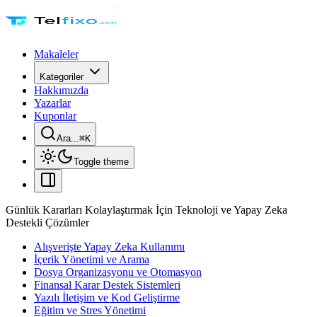
Makaleler
Kategoriler
Hakkımızda
Yazarlar
Kuponlar
Ara...
⌘
K
Toggle theme
Günlük Kararları Kolaylaştırmak İçin Teknoloji ve Yapay Zeka
Destekli Çözümler
Alışverişte Yapay Zeka Kullanımı
İçerik Yönetimi ve Arama
Dosya Organizasyonu ve Otomasyon
Finansal Karar Destek Sistemleri
Yazılı İletişim ve Kod Geliştirme
Eğitim ve Stres Yönetimi