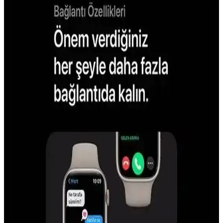
Yapay Zeka Destekli Çözümler
Günlük karar verme süreçlerinde teknoloji ve yapay zeka destekli
araçlar, alışverişten finansal planlamaya kadar çeşitli alanlarda karar
yorgunluğunu azaltarak verimliliği artırıyor.
Yoğun Ebeveynler ve Uzaktan Çalışanlar İçin Basit
ve Etkili Teknoloji Çözümleri
Uzaktan çalışan ebeveynler için zaman yönetimini kolaylaştıran
akıllı cihazlar ve yapay zeka destekli uygulamalar, iş ve aile
dengesini sağlamak için etkili çözümler sunar.
Elon Musk'ın Tesla Araçlarını Dağıtık Hesaplama
Gücü Olarak Kullanma Fikri ve Teknik Zorlukları
Elon Musk, Tesla araçlarının boşta kalan işlem gücünü birleştirerek
büyük bir dağıtık hesaplama ağı oluşturmayı önerdi. Ancak teknik,
enerji ve ekonomik engeller bu fikrin geniş çapta uygulanmasını
zorlaştırıyor.
Islak ve Katı Gıda Artıkları İçin Robot Süpürge ve
Paspas Seçimi ve Bakımı