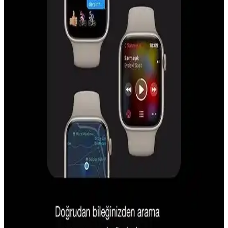
Islak ve katı gıda artıklarının temizliği için özel ıslak-kuru robot
süpürgeler ve silindirli paspas sistemleri önerilir. Cihaz bakımı ve
kullanıcı müdahalesi temizlik performansını artırır.
Roborock L50 Ultra ve L40 Ultra Gen 2 Robot
Süpürge Modellerinin Karşılaştırması ve Tercih
Kriterleri
Roborock L50 Ultra ve L40 Ultra Gen 2 modelleri, temizlik
performansı, nesne algılama ve fiyat açısından farklılık gösterir.
Evcil hayvan sahipleri L50 Ultra'yı tercih ederken, bütçe dostu
seçenek L40 Ultra Gen 2 olarak öne çıkar.
Günlük Hayatta Ücretsiz ve İşlevsel Dijital Araçların
Kullanımı ve Avantajları
Teknolojinin gelişimiyle ücretsiz dijital araçlar günlük hayatı
kolaylaştırıyor. Görev takibi, kıyafet kombinasyonu ve fiyat
karşılaştırma gibi işlevlerle maliyet ve zaman tasarrufu sağlanıyor.
iPhone 16 ve Güncel Teknolojik Yenilikler: Özellikler
ve Sektörel Etkiler