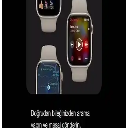
Islak ve katı gıda artıklarının temizliği için özel ıslak-kuru robot
süpürgeler ve silindirli paspas sistemleri önerilir. Cihaz bakımı ve
kullanıcı müdahalesi temizlik performansını artırır.
Roborock L50 Ultra ve L40 Ultra Gen 2 Robot
Süpürge Modellerinin Karşılaştırması ve Tercih
Kriterleri
Roborock L50 Ultra ve L40 Ultra Gen 2 modelleri, temizlik
performansı, nesne algılama ve fiyat açısından farklılık gösterir.
Evcil hayvan sahipleri L50 Ultra'yı tercih ederken, bütçe dostu
seçenek L40 Ultra Gen 2 olarak öne çıkar.
Günlük Hayatta Ücretsiz ve İşlevsel Dijital Araçların
Kullanımı ve Avantajları
Teknolojinin gelişimiyle ücretsiz dijital araçlar günlük hayatı
kolaylaştırıyor. Görev takibi, kıyafet kombinasyonu ve fiyat
karşılaştırma gibi işlevlerle maliyet ve zaman tasarrufu sağlanıyor.
iPhone 16 ve Güncel Teknolojik Yenilikler: Özellikler
ve Sektörel Etkiler