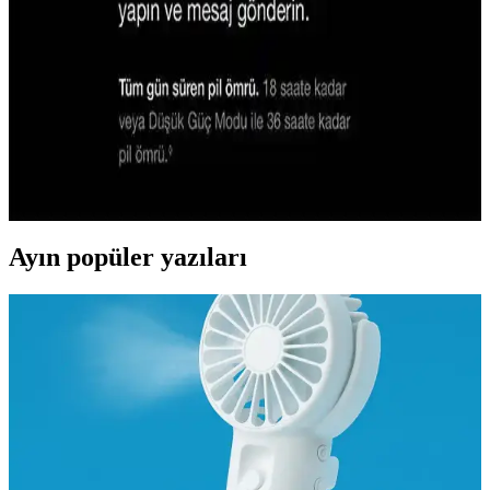
iPhone 16'nın özellikleri henüz net olmasa da, genel teknolojik
trendler ve Apple'ın inovasyonları, yeni modelde gelişmiş
özelliklerin olası olduğunu gösteriyor.
Apple Akıllı Saatlerin Teknolojisi ve Gelecekteki
Rolü Üzerine Detaylı İnceleme
Apple Watch serisi, sağlık, bildirim ve kişisel asistan özellikleriyle
günlük yaşamı kolaylaştıran gelişmiş teknolojilere sahip.
Ayın popüler yazıları