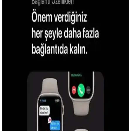
Günlük karar verme süreçlerinde teknoloji ve yapay zeka destekli
araçlar, alışverişten finansal planlamaya kadar çeşitli alanlarda karar
yorgunluğunu azaltarak verimliliği artırıyor.
Yoğun Ebeveynler ve Uzaktan Çalışanlar İçin Basit
ve Etkili Teknoloji Çözümleri
Uzaktan çalışan ebeveynler için zaman yönetimini kolaylaştıran
akıllı cihazlar ve yapay zeka destekli uygulamalar, iş ve aile
dengesini sağlamak için etkili çözümler sunar.
Elon Musk'ın Tesla Araçlarını Dağıtık Hesaplama
Gücü Olarak Kullanma Fikri ve Teknik Zorlukları
Elon Musk, Tesla araçlarının boşta kalan işlem gücünü birleştirerek
büyük bir dağıtık hesaplama ağı oluşturmayı önerdi. Ancak teknik,
enerji ve ekonomik engeller bu fikrin geniş çapta uygulanmasını
zorlaştırıyor.
Islak ve Katı Gıda Artıkları İçin Robot Süpürge ve
Paspas Seçimi ve Bakımı