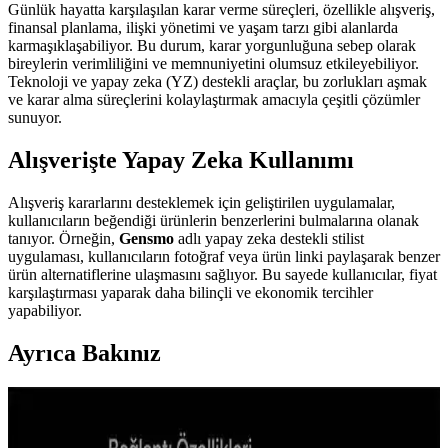
Günlük hayatta karşılaşılan karar verme süreçleri, özellikle alışveriş,
finansal planlama, ilişki yönetimi ve yaşam tarzı gibi alanlarda
karmaşıklaşabiliyor. Bu durum, karar yorgunluğuna sebep olarak
bireylerin verimliliğini ve memnuniyetini olumsuz etkileyebiliyor.
Teknoloji ve yapay zeka (YZ) destekli araçlar, bu zorlukları aşmak
ve karar alma süreçlerini kolaylaştırmak amacıyla çeşitli çözümler
sunuyor.
Alışverişte Yapay Zeka Kullanımı
Alışveriş kararlarını desteklemek için geliştirilen uygulamalar,
kullanıcıların beğendiği ürünlerin benzerlerini bulmalarına olanak
tanıyor. Örneğin,
Gensmo
adlı yapay zeka destekli stilist
uygulaması, kullanıcıların fotoğraf veya ürün linki paylaşarak benzer
ürün alternatiflerine ulaşmasını sağlıyor. Bu sayede kullanıcılar, fiyat
karşılaştırması yaparak daha bilinçli ve ekonomik tercihler
yapabiliyor.
Ayrıca Bakınız
Günlük Kararları Kolaylaştırmak İçin Teknoloji ve
Yapay Zeka Destekli Çözümler