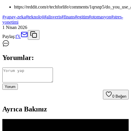
https://reddit.com/r/techforlife/comments/1qrsnp5/do_you_us
#
yapay-zeka
#
teknoloji
#
alisveris
#
finans
#
egitim
#
otomasyon
#
stres-
yonetimi
1 Nisan 2026
Paylaş:
f
𝕏
Yorumlar:
Yorum
0
Beğen
Ayrıca Bakınız
Günlük Kararları Kolaylaştırmak İçin Teknoloji ve