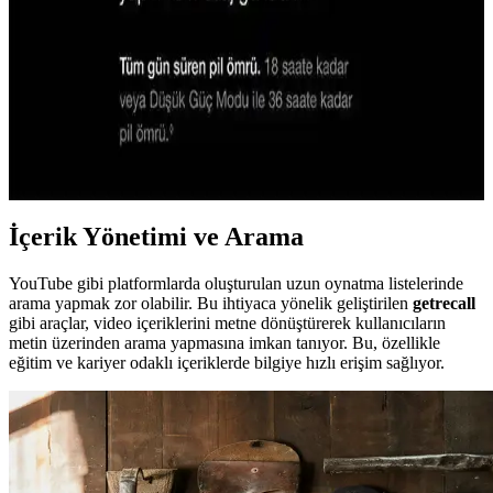
iPhone 16'nın özellikleri henüz net olmasa da, genel teknolojik
trendler ve Apple'ın inovasyonları, yeni modelde gelişmiş
özelliklerin olası olduğunu gösteriyor.
Apple Akıllı Saatlerin Teknolojisi ve Gelecekteki
Rolü Üzerine Detaylı İnceleme
Apple Watch serisi, sağlık, bildirim ve kişisel asistan özellikleriyle
günlük yaşamı kolaylaştıran gelişmiş teknolojilere sahip.
İçerik Yönetimi ve Arama
YouTube gibi platformlarda oluşturulan uzun oynatma listelerinde
arama yapmak zor olabilir. Bu ihtiyaca yönelik geliştirilen
getrecall
gibi araçlar, video içeriklerini metne dönüştürerek kullanıcıların
metin üzerinden arama yapmasına imkan tanıyor. Bu, özellikle
eğitim ve kariyer odaklı içeriklerde bilgiye hızlı erişim sağlıyor.