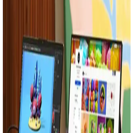
Zoom'un yüksek kaliteli iletişim, çoklu platform desteği ve güvenlik
özellikleri, elektronik ve gadget dünyasında vazgeçilmez hale
getiriyor. Bu platform, uzaktan iletişimde yeni standartlar belirliyor.
Dijital Erişim Fırsatları ve Telefonlar İçin Yeni
Teknolojik Gelişmeler
Gelişen teknolojiler sayesinde telefonlar üzerinden yüksek hızlı
internet ve mobil uygulamalarla dijital erişim imkanları artıyor,
yaşam ve iş alanlarında büyük değişiklikler yaşanıyor.
Casper Nirvana C550 Dizüstü Bilgisayar ve Güncel
Teknoloji Trendleri Analizi
Casper Nirvana C550, hafifliği ve performansıyla öne çıkan
taşınabilir bir dizüstü bilgisayar. Güncel teknolojiler ve yapay zeka
destekli platformlarla entegre çalışarak verimliliği artırıyor.
Akıllı Telefon ve Uzak Masaüstü Yazılımları: ToDesk
Özellikleri ve Kullanım Alanları
ToDesk ve benzeri uzak masaüstü yazılımları, hızlı ve güvenilir