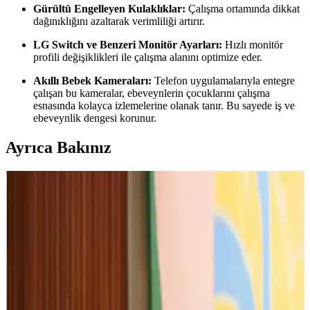
Gürültü Engelleyen Kulaklıklar:
Çalışma ortamında dikkat
dağınıklığını azaltarak verimliliği artırır.
LG Switch ve Benzeri Monitör Ayarları:
Hızlı monitör
profili değişiklikleri ile çalışma alanını optimize eder.
Akıllı Bebek Kameraları:
Telefon uygulamalarıyla entegre
çalışan bu kameralar, ebeveynlerin çocuklarını çalışma
esnasında kolayca izlemelerine olanak tanır. Bu sayede iş ve
ebeveynlik dengesi korunur.
Ayrıca Bakınız
Yoğun Ebeveynler ve Uzaktan Çalışanlar İçin Basit
ve Etkili Teknoloji Çözümleri
Uzaktan çalışan ebeveynler için zaman yönetimini kolaylaştıran
akıllı cihazlar ve yapay zeka destekli uygulamalar, iş ve aile
dengesini sağlamak için etkili çözümler sunar.
Zoom ve Elektronik Cihazlar Arasındaki Bağlantı:
Güncel Özellikler ve Kullanım Alanları