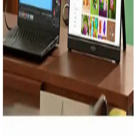
erişim sağlayarak uzaktan çalışma ve güvenlik ihtiyaçlarını
karşılıyor. Mobil ve masaüstü entegrasyonu öne çıkıyor.
Akıllı Saatlerin Sağlık Takibinde Rolü ve
Teknolojinin Entegre Gelişmeleri
Akıllı saatler, sağlık verilerini gerçek zamanlı izleyerek yaşam
kalitesini yükseltiyor. Teknolojinin gelişimiyle kişiselleştirilmiş
sağlık çözümleri ve veri güvenliği önem kazanıyor.
Dizüstü Bilgisayarların İş Verimliliğine Katkıları ve
Kullanım İpuçları
Dizüstü bilgisayarlar, mobilite ve güçlü özellikleriyle iş verimliliğini
artırır. Bulut entegrasyonu ve güvenlik önlemleriyle etkin kullanım
için ipuçları sunar.
Günümüzde Esnek ve Taşınabilir Teknolojilerin Yeri
ve Önemi
Modern taşınabilir teknolojiler hafif, dayanıklı ve yüksek
performanslı cihazlar sunarak yaşam kalitemizi artırıyor. Uzaktan
çalışma ve eğlence alanında geniş kullanım imkanları sağlıyor.