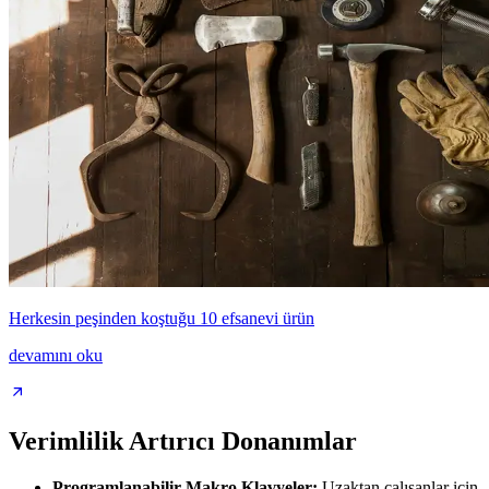
Herkesin peşinden koştuğu 10 efsanevi ürün
devamını oku
Verimlilik Artırıcı Donanımlar
Programlanabilir Makro Klavyeler:
Uzaktan çalışanlar için