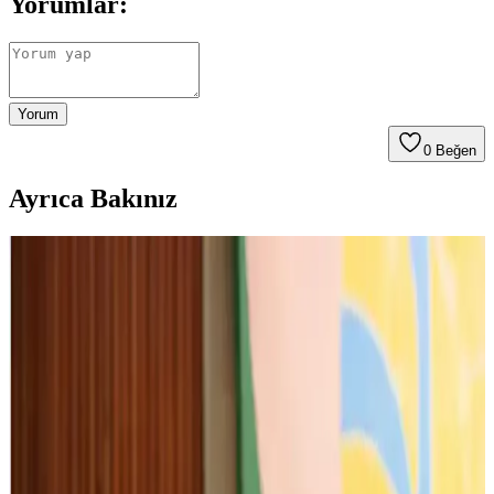
Yorumlar:
Yorum
0
Beğen
Ayrıca Bakınız
Yoğun Ebeveynler ve Uzaktan Çalışanlar İçin Basit
ve Etkili Teknoloji Çözümleri
Uzaktan çalışan ebeveynler için zaman yönetimini kolaylaştıran
akıllı cihazlar ve yapay zeka destekli uygulamalar, iş ve aile
dengesini sağlamak için etkili çözümler sunar.
Zoom ve Elektronik Cihazlar Arasındaki Bağlantı:
Güncel Özellikler ve Kullanım Alanları
Zoom'un yüksek kaliteli iletişim, çoklu platform desteği ve güvenlik