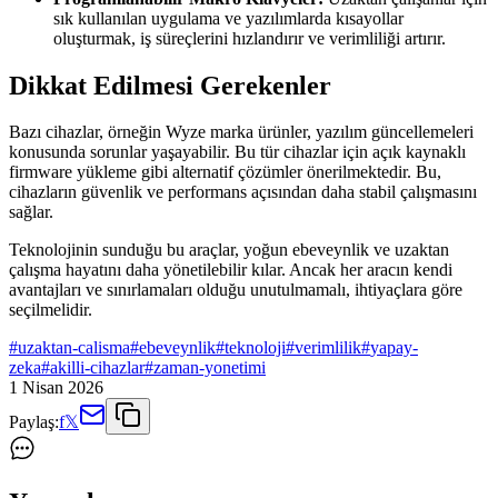
sık kullanılan uygulama ve yazılımlarda kısayollar
oluşturmak, iş süreçlerini hızlandırır ve verimliliği artırır.
Dikkat Edilmesi Gerekenler
Bazı cihazlar, örneğin Wyze marka ürünler, yazılım güncellemeleri
konusunda sorunlar yaşayabilir. Bu tür cihazlar için açık kaynaklı
firmware yükleme gibi alternatif çözümler önerilmektedir. Bu,
cihazların güvenlik ve performans açısından daha stabil çalışmasını
sağlar.
Teknolojinin sunduğu bu araçlar, yoğun ebeveynlik ve uzaktan
çalışma hayatını daha yönetilebilir kılar. Ancak her aracın kendi
avantajları ve sınırlamaları olduğu unutulmamalı, ihtiyaçlara göre
seçilmelidir.
#
uzaktan-calisma
#
ebeveynlik
#
teknoloji
#
verimlilik
#
yapay-
zeka
#
akilli-cihazlar
#
zaman-yonetimi
1 Nisan 2026
Paylaş:
f
𝕏