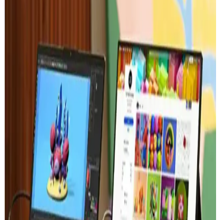
özellikleri, elektronik ve gadget dünyasında vazgeçilmez hale
getiriyor. Bu platform, uzaktan iletişimde yeni standartlar belirliyor.
Dijital Erişim Fırsatları ve Telefonlar İçin Yeni
Teknolojik Gelişmeler
Gelişen teknolojiler sayesinde telefonlar üzerinden yüksek hızlı
internet ve mobil uygulamalarla dijital erişim imkanları artıyor,
yaşam ve iş alanlarında büyük değişiklikler yaşanıyor.
Casper Nirvana C550 Dizüstü Bilgisayar ve Güncel
Teknoloji Trendleri Analizi
Casper Nirvana C550, hafifliği ve performansıyla öne çıkan
taşınabilir bir dizüstü bilgisayar. Güncel teknolojiler ve yapay zeka
destekli platformlarla entegre çalışarak verimliliği artırıyor.
Akıllı Telefon ve Uzak Masaüstü Yazılımları: ToDesk
Özellikleri ve Kullanım Alanları
ToDesk ve benzeri uzak masaüstü yazılımları, hızlı ve güvenilir
erişim sağlayarak uzaktan çalışma ve güvenlik ihtiyaçlarını
karşılıyor. Mobil ve masaüstü entegrasyonu öne çıkıyor.