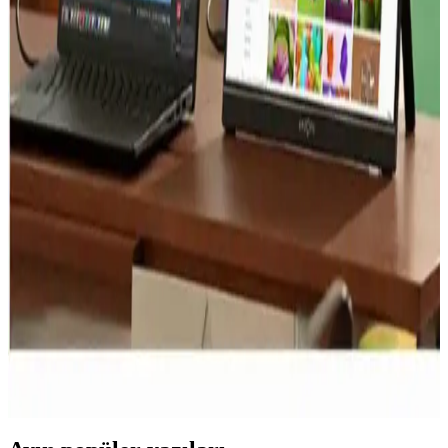
Akıllı Saatlerin Sağlık Takibinde Rolü ve
Teknolojinin Entegre Gelişmeleri
Akıllı saatler, sağlık verilerini gerçek zamanlı izleyerek yaşam
kalitesini yükseltiyor. Teknolojinin gelişimiyle kişiselleştirilmiş
sağlık çözümleri ve veri güvenliği önem kazanıyor.
Dizüstü Bilgisayarların İş Verimliliğine Katkıları ve
Kullanım İpuçları
Dizüstü bilgisayarlar, mobilite ve güçlü özellikleriyle iş verimliliğini
artırır. Bulut entegrasyonu ve güvenlik önlemleriyle etkin kullanım
için ipuçları sunar.
Günümüzde Esnek ve Taşınabilir Teknolojilerin Yeri
ve Önemi
Modern taşınabilir teknolojiler hafif, dayanıklı ve yüksek
performanslı cihazlar sunarak yaşam kalitemizi artırıyor. Uzaktan
çalışma ve eğlence alanında geniş kullanım imkanları sağlıyor.