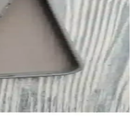
larla en uygun seçimi yapmanıza yardımcı oluyoruz.
arşı korurken, kartvizit bölmesi ve taşıma özellikleriyle günlük
Uygun
edin ve ihtiyaçlarınıza uygun modeli seçin.
kablosuz şarj kolaylığı sağlar.
mı kolaydır.