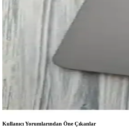
Apple iPhone 14 ve iPhone 14 Plus Karşılaştırması: 
Apple iPhone 14 ve iPhone 14 Plus modellerinin özelliklerini ve kulla
Aqua iPhone 14 Kılıfı Kamera Koruma ve Kartvizitli
Aqua iPhone 14 kılıfı, pastel renkler, dayanıklı silikon ve çok fonksiy
kullanımda avantaj sunar.
Apple iPhone 14 ve iPhone 14 Plus Karşılaştırması: 
iPhone 14 ve iPhone 14 Plus'un özelliklerini, performansını ve kullanı
iPhone 14 için Magsafe uyumlu ve şeffaf silikon kılıf
Şeffaf ve dayanıklı silikon iPhone 14 kılıfı, Magsafe uyumu, yüksek kor
Pirok Store iPhone 14 Uyumlu Kadife Silikon Kılıf 
Pirok Store'un iPhone 14 için tasarladığı kadife silikon kılıf, şıklık ve
Kullanıcı Yorumlarından Öne Çıkanlar