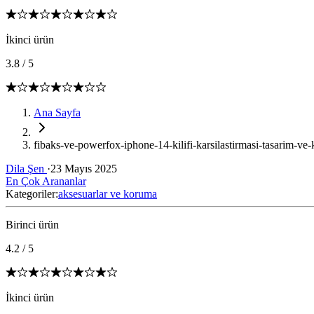
İkinci ürün
3.8
/
5
Ana Sayfa
fibaks-ve-powerfox-iphone-14-kilifi-karsilastirmasi-tasarim-ve
Dila Şen
·
23 Mayıs 2025
En Çok Arananlar
Kategoriler:
aksesuarlar ve koruma
Birinci ürün
4.2
/
5
İkinci ürün