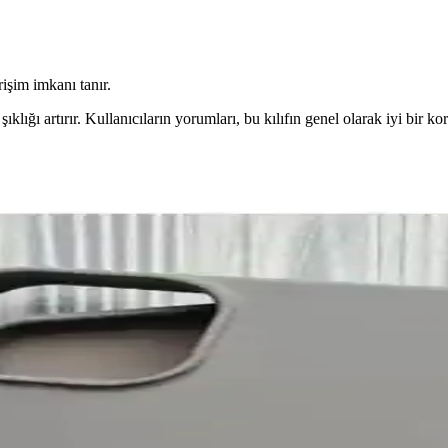
işim imkanı tanır.
ıklığı artırır. Kullanıcıların yorumları, bu kılıfın genel olarak iyi bir
Ekran, Depolama ve Performans Analizi
n, batarya, kamera ve depolama özelliklerini detaylı karşılaştırıyoruz
on Kılıfı Günlük Kullanım İçin
i ve kart taşıma imkanıyla günlük kullanımda pratiklik sunar.
koruyucu ürünü detayları
malzeme ve şık tasarımıyla ekranınızı ve kameranızı güvenle korur, ku