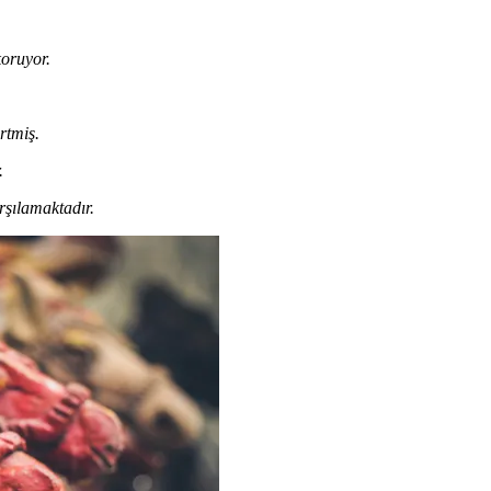
koruyor.
rtmiş.
.
rşılamaktadır.