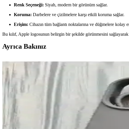
Renk Seçeneği:
Siyah, modern bir görünüm sağlar.
Koruma:
Darbelere ve çizilmelere karşı etkili koruma sağlar.
Erişim:
Cihazın tüm bağlantı noktalarına ve düğmelere kolay er
Bu kılıf, Apple logosunun belirgin bir şekilde görünmesini sağlayarak ş
Ayrıca Bakınız
Apple iPhone 14 ve iPhone 14 Plus Karşılaştırması: 
İki farklı iPhone 14 modeli olan 128 GB Siyah ve 512 GB Mavi'nin ekra
Apple iPhone 14 için Kamera Koruma ve Kartlı Silik
iPhone 14 uyumlu silikon kılıf, şık tasarımı, yüksek koruma özellikler
iPhone 14 için dayanıklı ve şık kırılmaz cam ekran 
iPhone 14'e özel tam kaplama kırılmaz cam ekran koruyucu, dayanıklı 