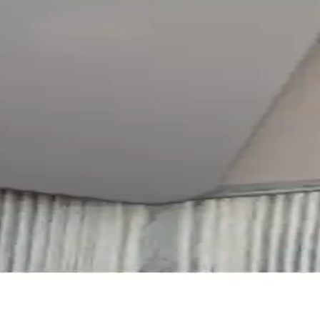
Hangi Model Sizin İçin Uygun
nıcı yorumlarını karşılaştırıyoruz, büyük ekran ve pil ömrü gibi detay
 Silikon Tasarım
onlu tasarımıyla şıklık ve koruma sağlar. Kamera ve ekranı çizilmelere k
Hangi Model Size ve Performans Açısından Sizin İçin 
cı yorumlarını karşılaştırıyoruz. Büyük ekran ve batarya farklarını keşf
 yüksek koruma ve estetik sunar
uma ve şık tasarımıyla cihazınızı çiziklerden ve darbelere karşı korur, 
Şıklık ve Koruma Bir Arada
 dayanıklılığı bir arada sunar. Çizilmelere karşı koruma sağlar ve kullanı