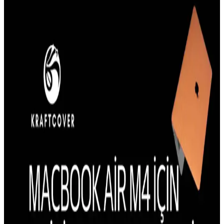
Estetiğin Buluşması
İphone 8 Plus kullanıcıları için dayanıklı ve estetik kılıf seçenekleri,
yüksek koruma ve şıklık sunar. Malzeme ve tasarım detaylarına
dikkat ederek uzun ömürlü seçimler yapabilirsiniz.
iPhone 13 Kılıfı Kullanıcı Yorumları ve Çeşitleri
Hakkında Bilgi
iPhone 13 kılıfı kullanıcı yorumları ve farklı kılıf türleri hakkında
bilgiler, koruma, tasarım ve kullanım kolaylığı gibi önemli noktaları
içerir.
Galaxy S23 İçin MagSafe Uyumlu Kılıf Durumu ve
Alternatif Seçenekler
Galaxy S23 için resmi veya önerilen MagSafe uyumlu kılıf
seçenekleri bulunmamaktadır. Alternatif manyetik çözümler veya
farklı kılıf seçenekleri değerlendirilmelidir.
iPhone 15 Pro Kılıflarında Estetik ve Tasarım
Trendleri Güncel Modellerle