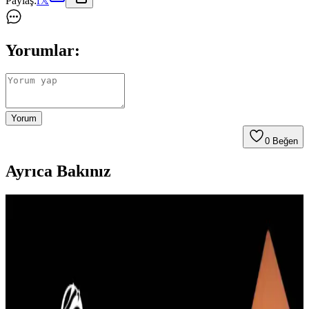
Paylaş:
f
𝕏
Yorumlar:
Yorum
0
Beğen
Ayrıca Bakınız
Güçlü ve Şık iPhone 8 Plus Kılıfları: Koruma ve
Estetiğin Buluşması
İphone 8 Plus kullanıcıları için dayanıklı ve estetik kılıf seçenekleri,
yüksek koruma ve şıklık sunar. Malzeme ve tasarım detaylarına
dikkat ederek uzun ömürlü seçimler yapabilirsiniz.
iPhone 13 Kılıfı Kullanıcı Yorumları ve Çeşitleri