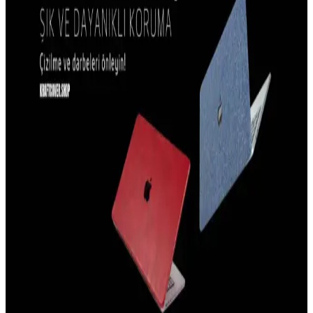
iPhone 14 Plus kılıf trendleri, dayanıklılık, şıklık ve fonksiyonellik
odaklı tasarımlarla öne çıkıyor. Malzeme seçimleri ve kullanıcı
beklentileri doğrultusunda en uygun seçenekleri keşfedin.
iPhone 14 Plus için En İyi Dayanıklı ve Estetik Kılıf
Tavsiyeleri
İPhone 14 Plus için dayanıklı, şık ve koruma sağlayan kılıf
önerileriyle cihazınızı güvenle kullanın, malzeme ve tasarım
seçenekleriyle kişisel tarzınıza uygun modelleri keşfedin.
iPhone 15 Pro Kamera Koruma Kılıfları: Tasarım
ve İşlevsellik Analizi
iPhone 15 Pro için tasarlanan kamera koruma kılıfları, lensleri
çizilmelere ve darbelere karşı korurken, hafif ve estetik yapısıyla
kullanım kolaylığı sağlar.
Elektronik Cihazlar İçin En İyi Kılıf Seçenekleri ve
Koruma Özellikleri Rehberi
Elektronik cihazların güvenliği ve estetiği için doğru kılıf seçimi
önemlidir. Bu rehberde, çeşitli materyaller ve koruma özellikleri