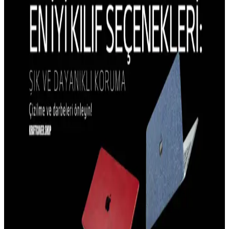
iPhone 15 Pro kılıflarının estetik tasarım özellikleri, malzeme ve
renk seçenekleriyle kullanıcıların beklentilerini karşılar, koruma ve
şıklık sağlar.
iPhone 14 Plus Kılıf Trendleri ve Güncel Tasarım
Özellikleri Analizi
iPhone 14 Plus kılıf trendleri, dayanıklılık, şıklık ve fonksiyonellik
odaklı tasarımlarla öne çıkıyor. Malzeme seçimleri ve kullanıcı
beklentileri doğrultusunda en uygun seçenekleri keşfedin.
iPhone 14 Plus için En İyi Dayanıklı ve Estetik Kılıf
Tavsiyeleri
İPhone 14 Plus için dayanıklı, şık ve koruma sağlayan kılıf
önerileriyle cihazınızı güvenle kullanın, malzeme ve tasarım
seçenekleriyle kişisel tarzınıza uygun modelleri keşfedin.
iPhone 15 Pro Kamera Koruma Kılıfları: Tasarım
ve İşlevsellik Analizi
iPhone 15 Pro için tasarlanan kamera koruma kılıfları, lensleri
çizilmelere ve darbelere karşı korurken, hafif ve estetik yapısıyla