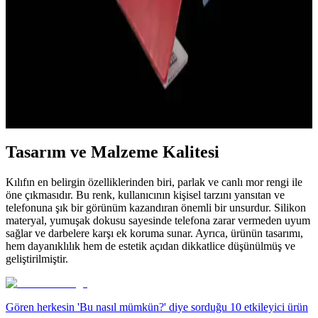
kullanım kolaylığı sağlar.
Elektronik Cihazlar İçin En İyi Kılıf Seçenekleri ve
Koruma Özellikleri Rehberi
Elektronik cihazların güvenliği ve estetiği için doğru kılıf seçimi
önemlidir. Bu rehberde, çeşitli materyaller ve koruma özellikleri
detaylandırılarak, kullanım alanına uygun en iyi kılıf önerileri
sunuluyor.
Tasarım ve Malzeme Kalitesi
Kılıfın en belirgin özelliklerinden biri, parlak ve canlı mor rengi ile
öne çıkmasıdır. Bu renk, kullanıcının kişisel tarzını yansıtan ve
telefonuna şık bir görünüm kazandıran önemli bir unsurdur. Silikon
materyal, yumuşak dokusu sayesinde telefona zarar vermeden uyum
sağlar ve darbelere karşı ek koruma sunar. Ayrıca, ürünün tasarımı,
hem dayanıklılık hem de estetik açıdan dikkatlice düşünülmüş ve
geliştirilmiştir.
Gören herkesin 'Bu nasıl mümkün?' diye sorduğu 10 etkileyici ürün