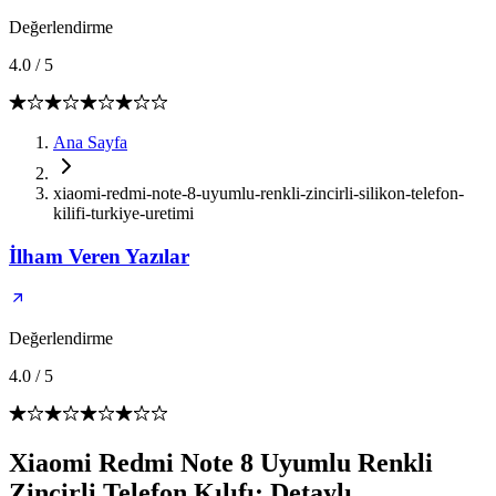
Değerlendirme
4.0
/
5
Ana Sayfa
xiaomi-redmi-note-8-uyumlu-renkli-zincirli-silikon-telefon-
kilifi-turkiye-uretimi
İlham Veren Yazılar
Değerlendirme
4.0
/
5
Xiaomi Redmi Note 8 Uyumlu Renkli
Zincirli Telefon Kılıfı: Detaylı