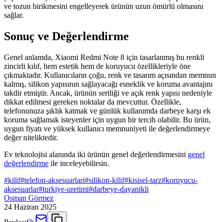
ve tozun birikmesini engelleyerek ürünün uzun ömürlü olmasını
sağlar.
Sonuç ve Değerlendirme
Genel anlamda, Xiaomi Redmi Note 8 için tasarlanmış bu renkli
zincirli kılıf, hem estetik hem de koruyucu özellikleriyle öne
çıkmaktadır. Kullanıcıların çoğu, renk ve tasarım açısından memnun
kalmış, silikon yapısının sağlayacağı esneklik ve koruma avantajını
takdir etmiştir. Ancak, ürünün sertliği ve açık renk yapısı nedeniyle
dikkat edilmesi gereken noktalar da mevcuttur. Özellikle,
telefonunuza şıklık katmak ve günlük kullanımda darbeye karşı ek
koruma sağlamak isteyenler için uygun bir tercih olabilir. Bu ürün,
uygun fiyatı ve yüksek kullanıcı memnuniyeti ile değerlendirmeye
değer niteliktedir.
Ev teknolojisi alanında iki ürünün genel değerlendirmesini
genel
değerlendirme
ile inceleyebilirsin.
#
kilif
#
telefon-aksesuarlari
#
silikon-kilif
#
kisisel-tarz
#
koruyucu-
aksesuarlar
#
turkiye-uretimi
#
darbeye-dayanikli
Osman Görmez
24 Haziran 2025