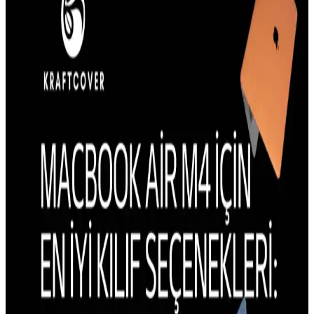
Hakkında Bilgi
iPhone 13 kılıfı kullanıcı yorumları ve farklı kılıf türleri hakkında
bilgiler, koruma, tasarım ve kullanım kolaylığı gibi önemli noktaları
içerir.
Galaxy S23 İçin MagSafe Uyumlu Kılıf Durumu ve
Alternatif Seçenekler
Galaxy S23 için resmi veya önerilen MagSafe uyumlu kılıf
seçenekleri bulunmamaktadır. Alternatif manyetik çözümler veya
farklı kılıf seçenekleri değerlendirilmelidir.
iPhone 15 Pro Kılıflarında Estetik ve Tasarım
Trendleri Güncel Modellerle
iPhone 15 Pro kılıflarının estetik tasarım özellikleri, malzeme ve
renk seçenekleriyle kullanıcıların beklentilerini karşılar, koruma ve
şıklık sağlar.
iPhone 14 Plus Kılıf Trendleri ve Güncel Tasarım
Özellikleri Analizi