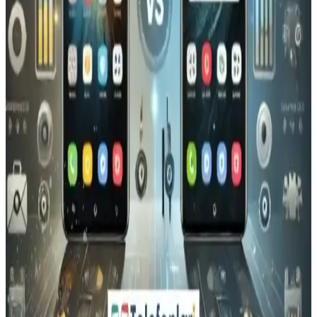
Günlük iletişim ve internet kullanımı için idealdir.
Samsung Galaxy Z Fold6: Yenilikçi Tasarım ve
Gelişmiş Katlanabilir Ekran Özellikleri
Samsung Galaxy Z Fold6, katlanabilir ekran teknolojisi ve hafif
tasarımıyla öne çıkıyor. Dayanıklı menteşe ve yüksek çözünürlüklü
ekranlarıyla yüksek performans sunuyor.
Xiaomi 15 Ultra Teknik Özellikleri ve Detaylar
Henüz Resmi Olarak Açıklanmadı
Xiaomi 15 Ultra hakkında henüz net bilgiler bulunmamaktadır.
Tasarım, kamera, performans ve batarya gibi özellikler resmi
açıklamalarla netlik kazanacaktır.
Wyze Akıllı Telefon ve Güvenlik Cihazlarıyla
Performans ve Tasarım Dengesini Yakalamak
Wyze, uygun fiyatlı ve fonksiyonel akıllı cihazlar sunarak,
performans ve tasarım dengesini sağlayan güvenlik ve ev
otomasyonu çözümleri sunar.