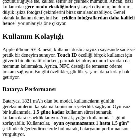
çözünürlüğüyle ise, kaliteli selfie’ler çekmek mümkün. Ancak, bazı
kullanıcılar
gece modu eksikliğinden
şikayet ediyorlar, bu durum,
düşük ışıkta fotoğraf çekimlerini biraz sınırlandırabiliyor. Genel
olarak kullanım deneyimi ise "
çekilen fotoğraflardan daha kaliteli
bence
" yorumlarıyla öne çıkıyor.
Kullanım Kolaylığı
Apple iPhone SE 3. nesil, kullanıcı dostu arayüzü sayesinde sade ve
pratik bir deneyim sunuyor.
Touch ID
özelliği birçok kullanıcı için
güvenli bir alternatif olurken, parmak izi okuyucunun hızından da
memnun kalınmakta. Ayrıca,
NFC
desteği ile temassız ödeme
imkanı sağlıyor. Bu gibi özellikler, günlük yaşamı daha kolay hale
getiriyor.
Batarya Performansı
Bataryası 1821 mAh olan bu model, kullanıcıların günlük
gereksinimlerini karşılama konusunda yeterlilik sağlıyor. Oyunsuz
bir kullanımda,
1,5 güne kadar
kullanım süresi sunarak,
kullanıcılara esneklik tanıyor. Ancak, yoğun kullanımda 1 günü
zorlayabilir. Kullanıcılar, "
oyun oynamazsanız 1 hatta 1,5 gün
"
şeklinde değerlendirmelerde bulunarak, bataryanın performansını
vurguluyor.