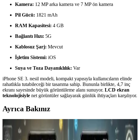
Kamera:
12 MP arka kamera ve 7 MP ön kamera
Pil Gücü:
1821 mAh
RAM Kapasitesi:
4 GB
Bağlantı Hızı:
5G
Kablosuz Şarj:
Mevcut
İşletim Sistemi:
iOS
Suya ve Toza Dayanıklılık:
Var
iPhone SE 3. nesil modeli, kompakt yapısıyla kullanıcıların elinde
rahatlıkla tutabileceği bir tasarıma sahip. Bununla birlikte, 4,7 inç
ekranı sayesinde büyük görüntüleme alanı sunuyor.
LCD ekran
teknolojisiyle
net görüntüler sağlayarak günlük ihtiyaçları karşılıyor.
Ayrıca Bakınız
Redmi Pro Akıllı Telefon Piyasası ve Teknik
Özellikler Üzerine Değerlendirme