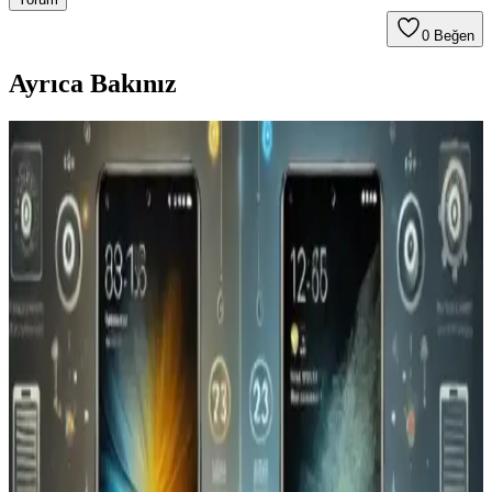
0
Beğen
Ayrıca Bakınız
Redmi Pro Akıllı Telefon Piyasası ve Teknik
Özellikler Üzerine Değerlendirme
Redmi Pro'nun teknik özellikleri ve kullanıcı geri bildirimleri sınırlı
olsa da, uygun fiyat ve yüksek performans özellikleriyle dikkat
çekiyor. Piyasa konumu ve gerçek performansı zamanla netleşecek.
Samsung Galaxy Z Flip7 ve Katlanabilir Akıllı
Telefonların Geleceği Üzerine Analiz
Samsung Galaxy Z Flip7 hakkında detaylar sınırlı olsa da,
katlanabilir telefonların tasarımı, avantajları ve zorlukları ile piyasa
beklentileri öne çıkıyor.
Media Markt'ta Güncel Akıllı Telefon
Kampanyaları ve İndirim Fırsatları