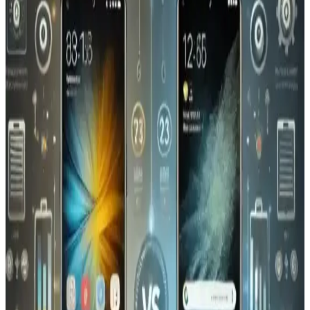
Redmi Pro'nun teknik özellikleri ve kullanıcı geri bildirimleri sınırlı
olsa da, uygun fiyat ve yüksek performans özellikleriyle dikkat
çekiyor. Piyasa konumu ve gerçek performansı zamanla netleşecek.
Samsung Galaxy Z Flip7 ve Katlanabilir Akıllı
Telefonların Geleceği Üzerine Analiz
Samsung Galaxy Z Flip7 hakkında detaylar sınırlı olsa da,
katlanabilir telefonların tasarımı, avantajları ve zorlukları ile piyasa
beklentileri öne çıkıyor.
Media Markt'ta Güncel Akıllı Telefon
Kampanyaları ve İndirim Fırsatları
Media Markt'ta şu anda aktif olan akıllı telefon kampanyaları
hakkında detaylar bulunmamaktadır. Güncel fırsatları takip etmek
için resmi web sitesi ve mağaza iletişim kanalları önerilir.
Galaxy A01: Ekonomik ve Temel Kullanım İçin
Uygun Akıllı Telefon Seçenekleri
Galaxy A01, uygun fiyatlı ve temel kullanım ihtiyaçlarına cevap
veren dayanıklı ve kolay kullanılabilir bir akıllı telefon seçeneğidir.