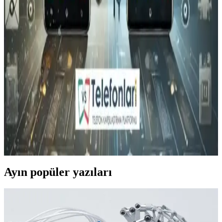
açıklamalarla netlik kazanacaktır.
Wyze Akıllı Telefon ve Güvenlik Cihazlarıyla
Performans ve Tasarım Dengesini Yakalamak
Wyze, uygun fiyatlı ve fonksiyonel akıllı cihazlar sunarak,
performans ve tasarım dengesini sağlayan güvenlik ve ev
otomasyonu çözümleri sunar.
Akıllı Telefon Seçiminde Güncel ve Güvenilir
Markalar ve Teknolojik Özellikler
Güncel ve güvenilir markalar, teknik destek ve düzenli
güncellemelerle akıllı telefon seçiminde önemli rol oynar. AULA'nın
ürünleri, performans ve dayanıklılık sunar.
Ayın popüler yazıları