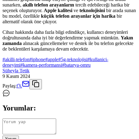
sunarken,
akıllı telefon arayanların
tercih edebileceği harika bir
seçenek oluşturuyor.
Apple kalitesi
ve
teknolojisini
bir arada sunan
bu model, özellikle
küçük telefon arayanlar için harika
bir
alternatif olarak öne çıkıyor.
Cihaz hakkında daha fazla bilgi edindikçe, kullanıcı deneyimleri
doğrultusunda daha iyi bir değerlendirme yapmak mümkün.
Yakın
zamanda
alınacak güncellemeler ve destek ile bu telefon gelecekte
de beklentileri karşılamaya devam edecektir.
#
akilli-telefon
#
iphone
#
apple
#
5g-teknolojisi
#
kullanici-
deneyimi
#
kamera-performansi
#
batarya-omru
Süheyla Tetik
9 Kasım 2024
Paylaş:
f
𝕏
Yorumlar:
Yorum