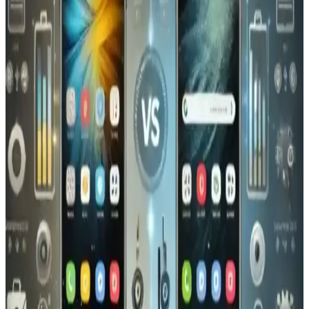
Media Markt'ta şu anda aktif olan akıllı telefon kampanyaları
hakkında detaylar bulunmamaktadır. Güncel fırsatları takip etmek
için resmi web sitesi ve mağaza iletişim kanalları önerilir.
Galaxy A01: Ekonomik ve Temel Kullanım İçin
Uygun Akıllı Telefon Seçenekleri
Galaxy A01, uygun fiyatlı ve temel kullanım ihtiyaçlarına cevap
veren dayanıklı ve kolay kullanılabilir bir akıllı telefon seçeneğidir.
Günlük iletişim ve internet kullanımı için idealdir.
Samsung Galaxy Z Fold6: Yenilikçi Tasarım ve
Gelişmiş Katlanabilir Ekran Özellikleri
Samsung Galaxy Z Fold6, katlanabilir ekran teknolojisi ve hafif
tasarımıyla öne çıkıyor. Dayanıklı menteşe ve yüksek çözünürlüklü
ekranlarıyla yüksek performans sunuyor.
Xiaomi 15 Ultra Teknik Özellikleri ve Detaylar
Henüz Resmi Olarak Açıklanmadı
Xiaomi 15 Ultra hakkında henüz net bilgiler bulunmamaktadır.
Tasarım, kamera, performans ve batarya gibi özellikler resmi