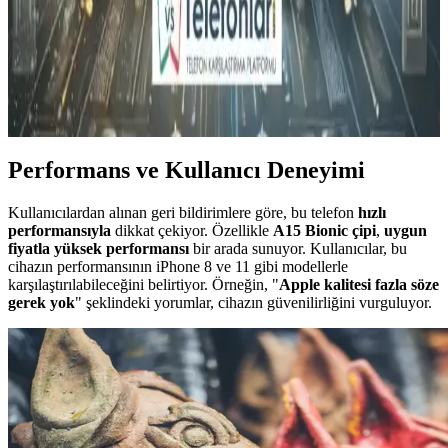
Akıllı Telefon Seçiminde Güncel ve Güvenilir
Markalar ve Teknolojik Özellikler
Güncel ve güvenilir markalar, teknik destek ve düzenli
güncellemelerle akıllı telefon seçiminde önemli rol oynar. AULA'nın
ürünleri, performans ve dayanıklılık sunar.
Performans ve Kullanıcı Deneyimi
Kullanıcılardan alınan geri bildirimlere göre, bu telefon
hızlı
performansıyla
dikkat çekiyor. Özellikle
A15 Bionic çipi
,
uygun
fiyatla yüksek performansı
bir arada sunuyor. Kullanıcılar, bu
cihazın performansının iPhone 8 ve 11 gibi modellerle
karşılaştırılabileceğini belirtiyor. Örneğin, "
Apple kalitesi fazla söze
gerek yok
" şeklindeki yorumlar, cihazın güvenilirliğini vurguluyor.