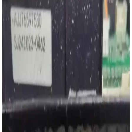
Süpürgeler ve Kullanıcı Deneyimleri
2026'da robot süpürgelerde bakım kolaylığı ön planda. Roborock,
Dreame ve 3i modelleri, az müdahale ile uzun süre sorunsuz
kullanım sunuyor. Moplu modellerde su tankı ve ped bakımı önemli.
Kolay Bakımı Olan Nemlendirici Modelleri ve
Bakım İpuçlarıyla Sağlıklı Ev Ortamı
Nemlendiricilerin türlerine göre bakım gereksinimleri, su kalitesinin
etkisi ve temizlik yöntemleri ele alınarak, kolay bakım sunan
modellerin tercih edilmesi ve düzenli bakımın önemi anlatılıyor.
Bulaşık Makinesindeki Kötü Kokuların Nedenleri ve
Etkili Temizlik Yöntemleri
Bulaşık makinelerinde kötü kokular genellikle filtre, kapı contası ve
sprey kollarında biriken kalıntılardan kaynaklanır. Citric asit ve
çamaşır suyu kullanımıyla derin temizlik sağlanabilir.
Ev ve Merdiven Temizliği İçin 200-300 Dolar
Arasında Elektrikli Süpürge Seçenekleri ve
Performans Analizi