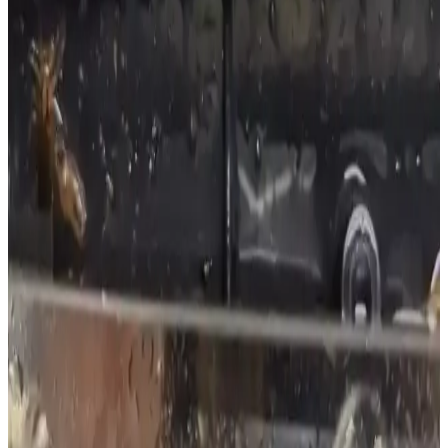
Ev ve merdiven temizliği için 200-300 dolar aralığında, sert zemin
ve halı kaplı alanlarda etkili elektrikli süpürge modelleri inceleniyor.
Kablosuz ve kablolu seçeneklerin avantajları ve kullanım önerileri
sunuluyor.
Airfryer'larda Cam Kapak Özelliğinin Kullanım
Avantajları ve Dezavantajları
Airfryer'larda cam kapak, pişirme sürecini dışarıdan izleme imkanı
sunar ancak temizlik ve ısı tutma konusunda zorluklar yaratabilir.
Kullanıcı tercihleri ve pişirme alışkanlıkları belirleyicidir.
Bulaşık Makinesinde Kalıntı Oluşumunun Nedenleri
ve Etkili Çözüm Yöntemleri
Bulaşık makinesinde kalıntı oluşumu, filtre tıkanıklığı, sprey
kollarının engellenmesi, düşük su basıncı ve yanlış yıkama
programları gibi nedenlerden kaynaklanır. Düzenli bakım ve doğru
kullanım önemlidir.
Davlumbaz Şekillerinin Duman ve Partikül
Yakalama Performansının Karşılaştırılması