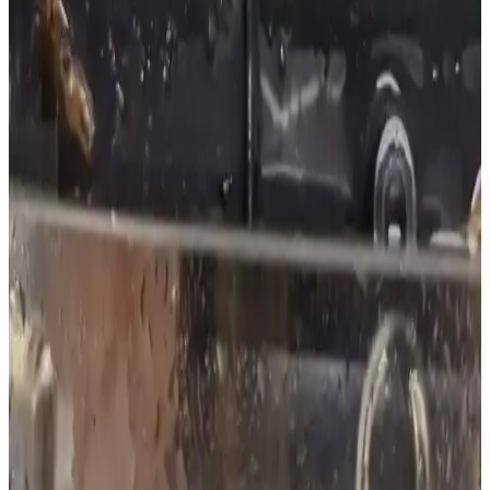
Airfryer'larda Cam Kapak Özelliğinin Kullanım
Avantajları ve Dezavantajları
Airfryer'larda cam kapak, pişirme sürecini dışarıdan izleme imkanı
sunar ancak temizlik ve ısı tutma konusunda zorluklar yaratabilir.
Kullanıcı tercihleri ve pişirme alışkanlıkları belirleyicidir.
Bulaşık Makinesinde Kalıntı Oluşumunun Nedenleri
ve Etkili Çözüm Yöntemleri
Bulaşık makinesinde kalıntı oluşumu, filtre tıkanıklığı, sprey
kollarının engellenmesi, düşük su basıncı ve yanlış yıkama
programları gibi nedenlerden kaynaklanır. Düzenli bakım ve doğru
kullanım önemlidir.
Davlumbaz Şekillerinin Duman ve Partikül
Yakalama Performansının Karşılaştırılması
Davlumbazların canopy, düz ve eğimli şekilleri duman yakalama ve
hava akışı açısından farklı avantajlar sunar. Fan gücü ve düzenli
bakım performansı artırır, doğru kurulum ise etkinliği sağlar.
LG Fırınlarında Hamam Böcekleri: Elektronik