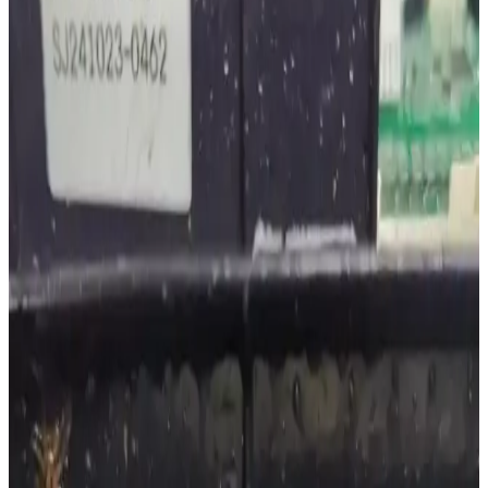
Kolay Bakımı Olan Nemlendirici Modelleri ve
Bakım İpuçlarıyla Sağlıklı Ev Ortamı
Nemlendiricilerin türlerine göre bakım gereksinimleri, su kalitesinin
etkisi ve temizlik yöntemleri ele alınarak, kolay bakım sunan
modellerin tercih edilmesi ve düzenli bakımın önemi anlatılıyor.
Bulaşık Makinesindeki Kötü Kokuların Nedenleri ve
Etkili Temizlik Yöntemleri
Bulaşık makinelerinde kötü kokular genellikle filtre, kapı contası ve
sprey kollarında biriken kalıntılardan kaynaklanır. Citric asit ve
çamaşır suyu kullanımıyla derin temizlik sağlanabilir.
Ev ve Merdiven Temizliği İçin 200-300 Dolar
Arasında Elektrikli Süpürge Seçenekleri ve
Performans Analizi
Ev ve merdiven temizliği için 200-300 dolar aralığında, sert zemin
ve halı kaplı alanlarda etkili elektrikli süpürge modelleri inceleniyor.
Kablosuz ve kablolu seçeneklerin avantajları ve kullanım önerileri
sunuluyor.