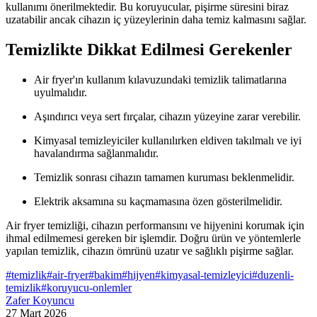
kullanımı önerilmektedir. Bu koruyucular, pişirme süresini biraz
uzatabilir ancak cihazın iç yüzeylerinin daha temiz kalmasını sağlar.
Temizlikte Dikkat Edilmesi Gerekenler
Air fryer'ın kullanım kılavuzundaki temizlik talimatlarına
uyulmalıdır.
Aşındırıcı veya sert fırçalar, cihazın yüzeyine zarar verebilir.
Kimyasal temizleyiciler kullanılırken eldiven takılmalı ve iyi
havalandırma sağlanmalıdır.
Temizlik sonrası cihazın tamamen kuruması beklenmelidir.
Elektrik aksamına su kaçmamasına özen gösterilmelidir.
Air fryer temizliği, cihazın performansını ve hijyenini korumak için
ihmal edilmemesi gereken bir işlemdir. Doğru ürün ve yöntemlerle
yapılan temizlik, cihazın ömrünü uzatır ve sağlıklı pişirme sağlar.
#
temizlik
#
air-fryer
#
bakim
#
hijyen
#
kimyasal-temizleyici
#
duzenli-
temizlik
#
koruyucu-onlemler
Zafer Koyuncu
27 Mart 2026