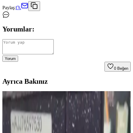
Paylaş:
f
𝕏
Yorumlar:
Yorum
0
Beğen
Ayrıca Bakınız
2026 Yılında En Az Bakım Gerektiren Robot
Süpürgeler ve Kullanıcı Deneyimleri
2026'da robot süpürgelerde bakım kolaylığı ön planda. Roborock,
Dreame ve 3i modelleri, az müdahale ile uzun süre sorunsuz
kullanım sunuyor. Moplu modellerde su tankı ve ped bakımı önemli.