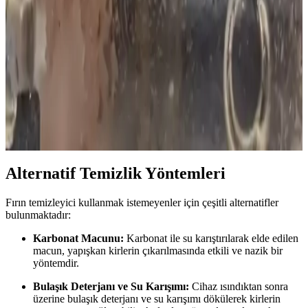
Davlumbazların canopy, düz ve eğimli şekilleri duman yakalama ve
hava akışı açısından farklı avantajlar sunar. Fan gücü ve düzenli
bakım performansı artırır, doğru kurulum ise etkinliği sağlar.
LG Fırınlarında Hamam Böcekleri: Elektronik
Cihazlarda İstila ve Mücadele Yöntemleri
Hamam böcekleri LG fırınlarda barınarak cihazların işlevini ve
sağlığı tehdit eder. Yumurtalarına karşı dirençli olan bu böceklerle
mücadelede profesyonel ilaçlama ve temizlik önemlidir.
Alternatif Temizlik Yöntemleri
Fırın temizleyici kullanmak istemeyenler için çeşitli alternatifler
bulunmaktadır:
Karbonat Macunu:
Karbonat ile su karıştırılarak elde edilen
macun, yapışkan kirlerin çıkarılmasında etkili ve nazik bir
yöntemdir.
Bulaşık Deterjanı ve Su Karışımı:
Cihaz ısındıktan sonra
üzerine bulaşık deterjanı ve su karışımı dökülerek kirlerin