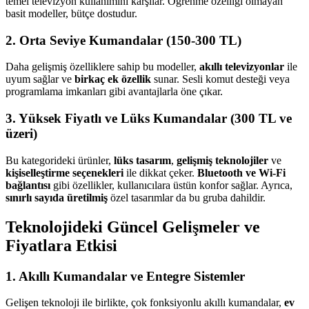
temel televizyon kullanımını karşılar. Öğrenme özelliği olmayan
basit modeller, bütçe dostudur.
2.
Orta Seviye Kumandalar (150-300 TL)
Daha gelişmiş özelliklere sahip bu modeller,
akıllı televizyonlar
ile
uyum sağlar ve
birkaç ek özellik
sunar. Sesli komut desteği veya
programlama imkanları gibi avantajlarla öne çıkar.
3.
Yüksek Fiyatlı ve Lüks Kumandalar (300 TL ve
üzeri)
Bu kategorideki ürünler,
lüks tasarım
,
gelişmiş teknolojiler
ve
kişiselleştirme seçenekleri
ile dikkat çeker.
Bluetooth ve Wi-Fi
bağlantısı
gibi özellikler, kullanıcılara üstün konfor sağlar. Ayrıca,
sınırlı sayıda üretilmiş
özel tasarımlar da bu gruba dahildir.
Teknolojideki Güncel Gelişmeler ve
Fiyatlara Etkisi
1.
Akıllı Kumandalar ve Entegre Sistemler
Gelişen teknoloji ile birlikte, çok fonksiyonlu akıllı kumandalar,
ev