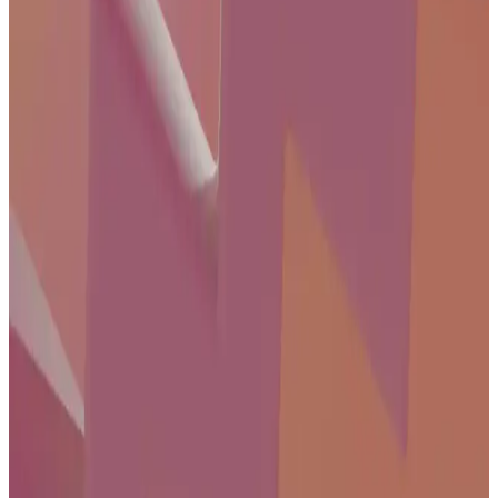
55 inç 4K QLED Akıllı Televizyonlar: Modern Evler
İçin En İyi Seçenekler ve Özellikler
55 inç 4K QLED akıllı televizyonlar, yüksek görüntü kalitesi, canlı
renkler ve gelişmiş bağlantı özellikleriyle evde eğlenceyi yeni
seviyeye taşır. Geniş ekran ve akıllı özellikler, kullanıcıların
ihtiyaçlarına uygun çözümler sunar.
Samsung Televizyon Modelleri: Teknik Özellikler ve
Kullanım Alanlarına Göre Karşılaştırma
Samsung'un QLED ve Crystal UHD serileri, farklı ihtiyaçlara
uygun yüksek çözünürlük ve gelişmiş teknolojiler sunar. Bu
modeller, kullanıcıların tercihine göre çeşitli ekran boyutları ve
özellikler içerir.
50 inç Philips Akıllı Televizyonlar Geniş Ekran ve
Yüksek Çözünürlükle Ev Eğlencesini Yeniden
Tanımlıyor
Philips'in 50 inçlik akıllı televizyonları, Ultra HD çözünürlük ve
internet özellikleriyle evde eğlenceyi zirveye taşıyor. Kullanıcı dostu
arayüzleriyle film, dizi ve içerik erişimini kolaylaştırıyor.