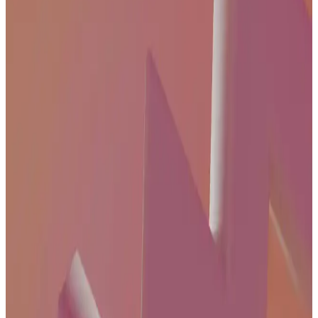
Televizyon Kanal Ayarları ve Güncel Pratik
Tavsiyeler Rehberi
Televizyon kanal ayarlarını doğru yaparak görüntü ve ses kalitenizi
artırın. Güncel içeriklere ulaşmak ve izleme deneyiminizi geliştirmek
için temel adımlar ve pratik tavsiyeler burada.
4K Uyumlu Uydu ve Kablo Seçenekleri: Modern Ev
Eğlencesinde Güncel Teknolojiler
Günümüzde 4K uyumlu kablolar ve uydu sistemleri, ev
eğlencesinde yüksek kaliteyi sağlıyor. Uygun ürün seçimi ve doğru
kurulum ile yüksek çözünürlüklü içeriklerin tadını çıkarabilirsiniz.
TCL Akıllı Televizyon Özellikleri ve Kullanıcı
Deneyimleri Analizi
TCL'nin akıllı televizyon modelleri, Google TV ve Android TV
platformlarıyla yüksek görüntü kalitesi ve uygun fiyat sunar. Ancak,
müşteri hizmetleri ve güncelleme süreçleri konusunda farklı görüşler
bulunuyor.