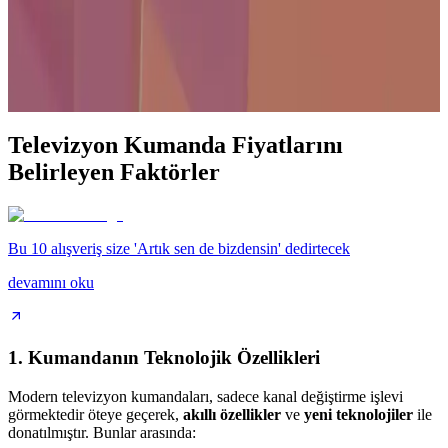
22 inç televizyonlar, yüksek çözünürlük, HDR ve akıllı özelliklerle
donatılarak kullanıcıların beklentilerini karşılıyor. Kompakt
tasarımıyla hem ev hem de ofis ortamları için ideal seçenekler
sunuyor.
Televizyon Kumanda Fiyatlarını
Belirleyen Faktörler
Bu 10 alışveriş size 'Artık sen de bizdensin' dedirtecek
devamını oku
1.
Kumandanın Teknolojik Özellikleri
Modern televizyon kumandaları, sadece kanal değiştirme işlevi
görmektedir öteye geçerek,
akıllı özellikler
ve
yeni teknolojiler
ile
donatılmıştır. Bunlar arasında: