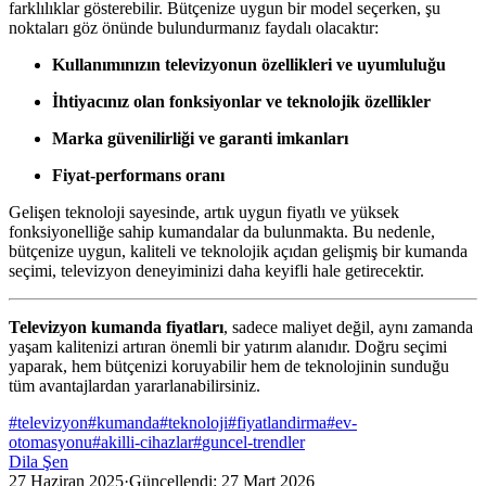
farklılıklar gösterebilir. Bütçenize uygun bir model seçerken, şu
noktaları göz önünde bulundurmanız faydalı olacaktır:
Kullanımınızın televizyonun özellikleri ve uyumluluğu
İhtiyacınız olan fonksiyonlar ve teknolojik özellikler
Marka güvenilirliği ve garanti imkanları
Fiyat-performans oranı
Gelişen teknoloji sayesinde, artık uygun fiyatlı ve yüksek
fonksiyonelliğe sahip kumandalar da bulunmakta. Bu nedenle,
bütçenize uygun, kaliteli ve teknolojik açıdan gelişmiş bir kumanda
seçimi, televizyon deneyiminizi daha keyifli hale getirecektir.
Televizyon kumanda fiyatları
, sadece maliyet değil, aynı zamanda
yaşam kalitenizi artıran önemli bir yatırım alanıdır. Doğru seçimi
yaparak, hem bütçenizi koruyabilir hem de teknolojinin sunduğu
tüm avantajlardan yararlanabilirsiniz.
#
televizyon
#
kumanda
#
teknoloji
#
fiyatlandirma
#
ev-
otomasyonu
#
akilli-cihazlar
#
guncel-trendler
Dila Şen
27 Haziran 2025
·
Güncellendi:
27 Mart 2026