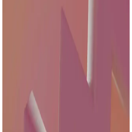
Tavsiyeler Rehberi
Televizyon kanal ayarlarını doğru yaparak görüntü ve ses kalitenizi
artırın. Güncel içeriklere ulaşmak ve izleme deneyiminizi geliştirmek
için temel adımlar ve pratik tavsiyeler burada.
4K Uyumlu Uydu ve Kablo Seçenekleri: Modern Ev
Eğlencesinde Güncel Teknolojiler
Günümüzde 4K uyumlu kablolar ve uydu sistemleri, ev
eğlencesinde yüksek kaliteyi sağlıyor. Uygun ürün seçimi ve doğru
kurulum ile yüksek çözünürlüklü içeriklerin tadını çıkarabilirsiniz.
TCL Akıllı Televizyon Özellikleri ve Kullanıcı
Deneyimleri Analizi
TCL'nin akıllı televizyon modelleri, Google TV ve Android TV
platformlarıyla yüksek görüntü kalitesi ve uygun fiyat sunar. Ancak,
müşteri hizmetleri ve güncelleme süreçleri konusunda farklı görüşler
bulunuyor.
55 inç 4K QLED Akıllı Televizyonlar: Modern Evler
İçin En İyi Seçenekler ve Özellikler