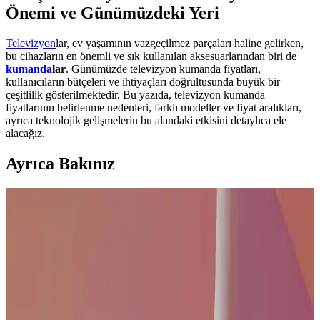
Önemi ve Günümüzdeki Yeri
Televizyon
lar, ev yaşamının vazgeçilmez parçaları haline gelirken,
bu cihazların en önemli ve sık kullanılan aksesuarlarından biri de
kumanda
lar
. Günümüzde televizyon kumanda fiyatları,
kullanıcıların bütçeleri ve ihtiyaçları doğrultusunda büyük bir
çeşitlilik gösterilmektedir. Bu yazıda, televizyon kumanda
fiyatlarının belirlenme nedenleri, farklı modeller ve fiyat aralıkları,
ayrıca teknolojik gelişmelerin bu alandaki etkisini detaylıca ele
alacağız.
Ayrıca Bakınız
165 İnç Ekran Televizyonların Özellikleri ve
Kullanım Avantajları
165 inçlik televizyonlar yüksek çözünürlük ve gelişmiş teknolojilerle
etkileyici görüntü sunar, akıllı özellikler ve enerji verimliliği ile ev
eğlencesini artırır.
Televizyon Kanal Ayarları ve Güncel Pratik