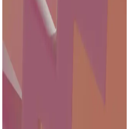
55 inç 4K QLED akıllı televizyonlar, yüksek görüntü kalitesi, canlı
renkler ve gelişmiş bağlantı özellikleriyle evde eğlenceyi yeni
seviyeye taşır. Geniş ekran ve akıllı özellikler, kullanıcıların
ihtiyaçlarına uygun çözümler sunar.
Samsung Televizyon Modelleri: Teknik Özellikler ve
Kullanım Alanlarına Göre Karşılaştırma
Samsung'un QLED ve Crystal UHD serileri, farklı ihtiyaçlara
uygun yüksek çözünürlük ve gelişmiş teknolojiler sunar. Bu
modeller, kullanıcıların tercihine göre çeşitli ekran boyutları ve
özellikler içerir.
50 inç Philips Akıllı Televizyonlar Geniş Ekran ve
Yüksek Çözünürlükle Ev Eğlencesini Yeniden
Tanımlıyor
Philips'in 50 inçlik akıllı televizyonları, Ultra HD çözünürlük ve
internet özellikleriyle evde eğlenceyi zirveye taşıyor. Kullanıcı dostu
arayüzleriyle film, dizi ve içerik erişimini kolaylaştırıyor.
22 İnçlik Yenilikçi Televizyonlar: Gelişmiş Özellikler
ve Güncel Trendler