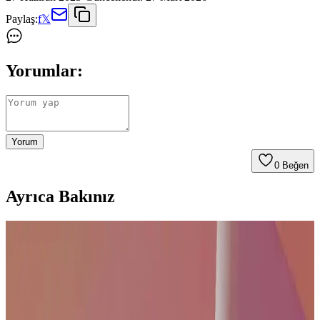
Paylaş:
f
𝕏
Yorumlar:
Yorum
0
Beğen
Ayrıca Bakınız
165 İnç Ekran Televizyonların Özellikleri ve
Kullanım Avantajları
165 inçlik televizyonlar yüksek çözünürlük ve gelişmiş teknolojilerle
etkileyici görüntü sunar, akıllı özellikler ve enerji verimliliği ile ev
eğlencesini artırır.