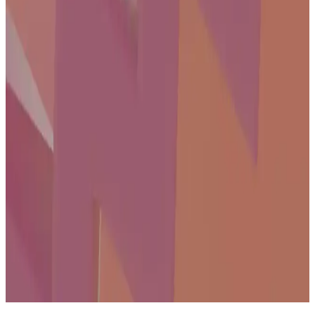
Kullanım Alanlarına Göre Karşılaştırma
Samsung'un QLED ve Crystal UHD serileri, farklı ihtiyaçlara
uygun yüksek çözünürlük ve gelişmiş teknolojiler sunar. Bu
modeller, kullanıcıların tercihine göre çeşitli ekran boyutları ve
özellikler içerir.
50 inç Philips Akıllı Televizyonlar Geniş Ekran ve
Yüksek Çözünürlükle Ev Eğlencesini Yeniden
Tanımlıyor
Philips'in 50 inçlik akıllı televizyonları, Ultra HD çözünürlük ve
internet özellikleriyle evde eğlenceyi zirveye taşıyor. Kullanıcı dostu
arayüzleriyle film, dizi ve içerik erişimini kolaylaştırıyor.
22 İnçlik Yenilikçi Televizyonlar: Gelişmiş Özellikler
ve Güncel Trendler
22 inç televizyonlar, yüksek çözünürlük, HDR ve akıllı özelliklerle
donatılarak kullanıcıların beklentilerini karşılıyor. Kompakt
tasarımıyla hem ev hem de ofis ortamları için ideal seçenekler
sunuyor.