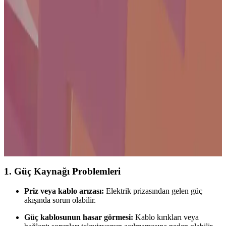
50 inç Philips Akıllı Televizyonlar Geniş Ekran ve
Yüksek Çözünürlükle Ev Eğlencesini Yeniden
Tanımlıyor
Philips'in 50 inçlik akıllı televizyonları, Ultra HD çözünürlük ve
internet özellikleriyle evde eğlenceyi zirveye taşıyor. Kullanıcı dostu
arayüzleriyle film, dizi ve içerik erişimini kolaylaştırıyor.
22 İnçlik Yenilikçi Televizyonlar: Gelişmiş Özellikler
ve Güncel Trendler
22 inç televizyonlar, yüksek çözünürlük, HDR ve akıllı özelliklerle
donatılarak kullanıcıların beklentilerini karşılıyor. Kompakt
tasarımıyla hem ev hem de ofis ortamları için ideal seçenekler
sunuyor.
1. Güç Kaynağı Problemleri
Priz veya kablo arızası:
Elektrik prizasından gelen güç
akışında sorun olabilir.
Güç kablosunun hasar görmesi:
Kablo kırıkları veya