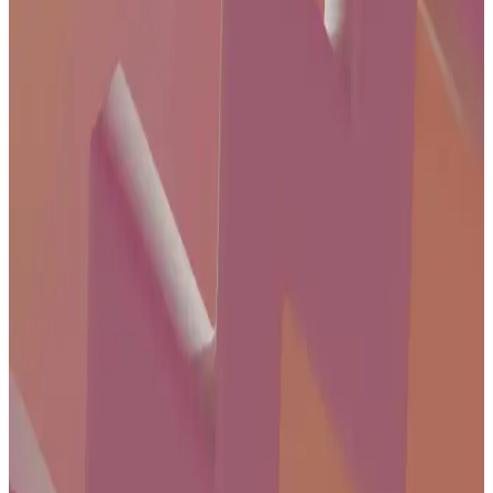
TCL Akıllı Televizyon Özellikleri ve Kullanıcı
Deneyimleri Analizi
TCL'nin akıllı televizyon modelleri, Google TV ve Android TV
platformlarıyla yüksek görüntü kalitesi ve uygun fiyat sunar. Ancak,
müşteri hizmetleri ve güncelleme süreçleri konusunda farklı görüşler
bulunuyor.
55 inç 4K QLED Akıllı Televizyonlar: Modern Evler
İçin En İyi Seçenekler ve Özellikler
55 inç 4K QLED akıllı televizyonlar, yüksek görüntü kalitesi, canlı
renkler ve gelişmiş bağlantı özellikleriyle evde eğlenceyi yeni
seviyeye taşır. Geniş ekran ve akıllı özellikler, kullanıcıların
ihtiyaçlarına uygun çözümler sunar.
Samsung Televizyon Modelleri: Teknik Özellikler ve
Kullanım Alanlarına Göre Karşılaştırma
Samsung'un QLED ve Crystal UHD serileri, farklı ihtiyaçlara
uygun yüksek çözünürlük ve gelişmiş teknolojiler sunar. Bu
modeller, kullanıcıların tercihine göre çeşitli ekran boyutları ve
özellikler içerir.