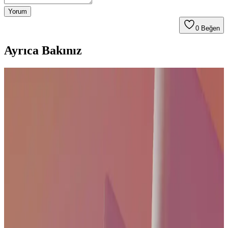
Yorum
0
Beğen
Ayrıca Bakınız
165 İnç Ekran Televizyonların Özellikleri ve
Kullanım Avantajları
165 inçlik televizyonlar yüksek çözünürlük ve gelişmiş teknolojilerle
etkileyici görüntü sunar, akıllı özellikler ve enerji verimliliği ile ev
eğlencesini artırır.
Televizyon Kanal Ayarları ve Güncel Pratik
Tavsiyeler Rehberi
Televizyon kanal ayarlarını doğru yaparak görüntü ve ses kalitenizi
artırın. Güncel içeriklere ulaşmak ve izleme deneyiminizi geliştirmek
için temel adımlar ve pratik tavsiyeler burada.
4K Uyumlu Uydu ve Kablo Seçenekleri: Modern Ev