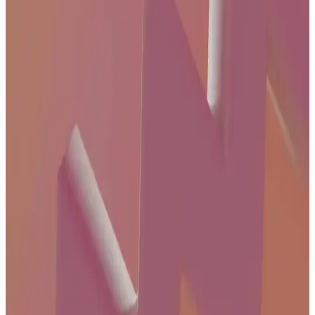
Eğlencesinde Güncel Teknolojiler
Günümüzde 4K uyumlu kablolar ve uydu sistemleri, ev
eğlencesinde yüksek kaliteyi sağlıyor. Uygun ürün seçimi ve doğru
kurulum ile yüksek çözünürlüklü içeriklerin tadını çıkarabilirsiniz.
TCL Akıllı Televizyon Özellikleri ve Kullanıcı
Deneyimleri Analizi
TCL'nin akıllı televizyon modelleri, Google TV ve Android TV
platformlarıyla yüksek görüntü kalitesi ve uygun fiyat sunar. Ancak,
müşteri hizmetleri ve güncelleme süreçleri konusunda farklı görüşler
bulunuyor.
55 inç 4K QLED Akıllı Televizyonlar: Modern Evler
İçin En İyi Seçenekler ve Özellikler
55 inç 4K QLED akıllı televizyonlar, yüksek görüntü kalitesi, canlı
renkler ve gelişmiş bağlantı özellikleriyle evde eğlenceyi yeni
seviyeye taşır. Geniş ekran ve akıllı özellikler, kullanıcıların
ihtiyaçlarına uygun çözümler sunar.
Samsung Televizyon Modelleri: Teknik Özellikler ve