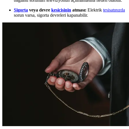
bağlantı sorunları televizyonun açılmamasına neden olabilir.
Sigorta
veya devre
kesicisinin
atması:
Elektrik
tesisatınızda
sorun varsa, sigorta devreleri kapanabilir.