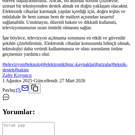
ederek başlayabilirsiniz. Ancak, bu adımlar sorunu çözmezse,
uzman bir teknisyenden destek almak en doğru yaklaşım olacaktır.
Elektronik cihazlar karmaşık yapılar içerdiği için, doğru teşhis ve
müdahale ile hem zaman hem de maliyet açısından tasarruf
sağlanabilir. Unutmayın, düzenli bakım ve dikkatli kullanım,
televizyonunuzun uzun ömürlü olmasını sağlar.
İşte böylece, televizyon açılmama sorununu en etkili ve güvenilir
şekilde çözebilirsiniz. Elektronik cihazlar konusunda bilinçli olmak,
teknolojiyi daha verimli kullanmanıza ve olası sorunların önüne
geçmenize yardımcı olur.
#
televizyon
#
teknoloji
#
elektronik
#
guc-kaynaklari
#
arizalar
#
teknik-
destek
#
bakim
Zafer Koyuncu
1 Ağustos 2025
·
Güncellendi:
27 Mart 2026
Paylaş:
f
𝕏
Yorumlar: