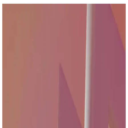
165 İnç Ekran Televizyonların Özellikleri ve
Kullanım Avantajları
165 inçlik televizyonlar yüksek çözünürlük ve gelişmiş teknolojilerle
etkileyici görüntü sunar, akıllı özellikler ve enerji verimliliği ile ev
eğlencesini artırır.
Televizyon Kanal Ayarları ve Güncel Pratik
Tavsiyeler Rehberi
Televizyon kanal ayarlarını doğru yaparak görüntü ve ses kalitenizi
artırın. Güncel içeriklere ulaşmak ve izleme deneyiminizi geliştirmek
için temel adımlar ve pratik tavsiyeler burada.
4K Uyumlu Uydu ve Kablo Seçenekleri: Modern Ev
Eğlencesinde Güncel Teknolojiler
Günümüzde 4K uyumlu kablolar ve uydu sistemleri, ev
eğlencesinde yüksek kaliteyi sağlıyor. Uygun ürün seçimi ve doğru
kurulum ile yüksek çözünürlüklü içeriklerin tadını çıkarabilirsiniz.