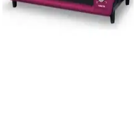
memnuniyetleri inceleniyor.
Ferre 45630 45 Litre Turbo Mini Fırın İncelemesi:
Tasarım ve Fonksiyonellik Değerlendirmesi
Ferre 45630 45 litrelik turbo mini fırın, şık rose tasarımı ve çok
fonksiyonlu özellikleriyle öne çıkar. Programlama, yoğurt yapma ve
buz çözme gibi imkanlar sunar, kullanıcılara pratik çözümler sağlar.
Luxell Lx-13575 40 Lt Beyaz Mini Fırın: Çok Yönlü
ve Estetik Mutfak Çözümü
Luxell Lx-13575, 40 litrelik hacmi ve turbo fanlı pişirme özelliğiyle
mutfakta çok yönlü kullanım sağlar. Estetik tasarımı ve dayanıklı
malzemeleriyle dikkat çeker, çeşitli yemekleri hızlı ve eşit pişirir.
Kumtel Fuşya Turbo 40 Litre Mini Fırın İncelemesi
ve Kullanıcı Yorumları
Kumtel Fuşya Turbo 40 Litre Mini Fırın, şık tasarımı, geniş iç hacmi
ve turbo fanlı pişirme özelliğiyle mutfaklara pratiklik ve estetik
katıyor.