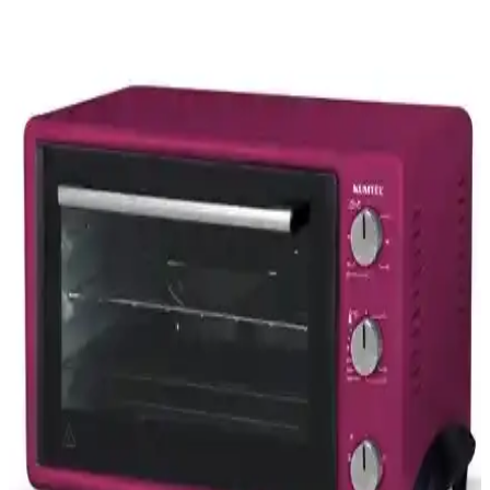
kullanım sağlar.
Beko BSUF 5000 MEB Mini Fırın: Modern ve Çok
Fonksiyonlu Mutfak Çözümü
Beko'nun şık tasarımlı BSUF 5000 MEB mini fırını, 50 litrelik geniş
iç hacmi ve 6 fonksiyonuyla mutfakta pratik çözümler sunar.
Kompakt boyutları ve kolay temizlenebilir özellikleriyle ideal bir
seçim.
İnova Mini Fırın 35 Litre ve Tanq Kek Ustası 36 Lt
Mini Fırın Karşılaştırması
İnova ve Tanq mini fırınların kapasite, malzeme, pişirme özellikleri
ve kullanıcı yorumlarıyla detaylı karşılaştırması, performans ve
kullanım kolaylığı açısından değerlendirme sunar.
Arzum AR2034 Cookart ve Arçelik Mini Fırın
Karşılaştırması: Özellikler ve Kullanıcı Yorumları
İki farklı fırın modelini detaylı karşılaştırıyoruz. Arzum AR2034
geniş hacmi ve şık tasarımıyla öne çıkarken, Arçelik kompakt
yapısıyla pratiklik sunuyor. Her iki ürünün özellikleri ve kullanıcı