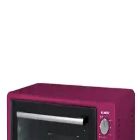
Asel Af 33 23 mini fırın, 33 litre hacmi, çok fonksiyonlu kullanımı
ve şık tasarımıyla modern mutfaklara uygun enerji tasarruflu bir
cihazdır.
Arzum Mini Midi Fırın: Geniş İç Hacim ve Çok
Fonksiyonlu Modern Mutfak Cihazı
Arzum Mini Midi Fırın, şık tasarımı, geniş iç hacmi ve çok
fonksiyonlu pişirme özellikleriyle mutfaklarınızın vazgeçilmezi
olmaya aday. Kullanıcı dostu özellikleri ve dayanıklı yapısıyla pratik
kullanım sağlar.
Beko BSUF 5000 MEB Mini Fırın: Modern ve Çok
Fonksiyonlu Mutfak Çözümü
Beko'nun şık tasarımlı BSUF 5000 MEB mini fırını, 50 litrelik geniş
iç hacmi ve 6 fonksiyonuyla mutfakta pratik çözümler sunar.
Kompakt boyutları ve kolay temizlenebilir özellikleriyle ideal bir
seçim.
İnova Mini Fırın 35 Litre ve Tanq Kek Ustası 36 Lt
Mini Fırın Karşılaştırması