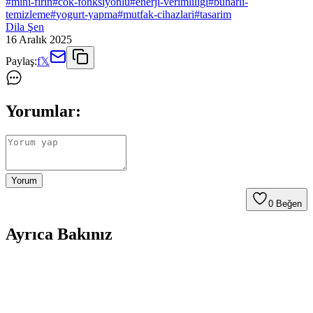
#
mini-firin
#
cok-fonksiyonlu
#
enerji-verimliligi
#
buharli-
temizleme
#
yogurt-yapma
#
mutfak-cihazlari
#
tasarim
Dila Şen
16 Aralık 2025
Paylaş:
f
𝕏
Yorumlar:
Yorum
0
Beğen
Ayrıca Bakınız
Asel Af 33 23 Mini Fırın: Çok Fonksiyonlu ve
Modern Tasarıma Sahip Kompakt Mutfak Cihazı