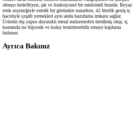
olmayı hedefleyen, şık ve fonksiyonel bir mini/midi fırındır. Beyaz
renk seçeneğiyle estetik bir görünüm sunarken, 42 litrelik geniş iç
hacmiyle çeşitli yemekleri aynı anda hazırlama imkanı sağlar.
Ürünün dış yapısı dayanıklı metal malzemeden üretilmiş olup, iç
kısmında ise hijyenik ve kolay temizlenebilir emaye kaplama
bulunur.
Ayrıca Bakınız
Asel Af 33 23 Mini Fırın: Çok Fonksiyonlu ve
Modern Tasarıma Sahip Kompakt Mutfak Cihazı
Asel Af 33 23 mini fırın, 33 litre hacmi, çok fonksiyonlu kullanımı
ve şık tasarımıyla modern mutfaklara uygun enerji tasarruflu bir
cihazdır.
Arzum Mini Midi Fırın: Geniş İç Hacim ve Çok
Fonksiyonlu Modern Mutfak Cihazı
Arzum Mini Midi Fırın, şık tasarımı, geniş iç hacmi ve çok
fonksiyonlu pişirme özellikleriyle mutfaklarınızın vazgeçilmezi
olmaya aday. Kullanıcı dostu özellikleri ve dayanıklı yapısıyla pratik