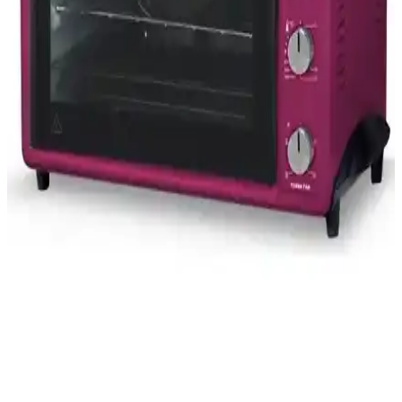
İnova ve Tanq mini fırınların kapasite, malzeme, pişirme özellikleri
ve kullanıcı yorumlarıyla detaylı karşılaştırması, performans ve
kullanım kolaylığı açısından değerlendirme sunar.
Arzum AR2034 Cookart ve Arçelik Mini Fırın
Karşılaştırması: Özellikler ve Kullanıcı Yorumları
İki farklı fırın modelini detaylı karşılaştırıyoruz. Arzum AR2034
geniş hacmi ve şık tasarımıyla öne çıkarken, Arçelik kompakt
yapısıyla pratiklik sunuyor. Her iki ürünün özellikleri ve kullanıcı
memnuniyetleri inceleniyor.
Ferre 45630 45 Litre Turbo Mini Fırın İncelemesi:
Tasarım ve Fonksiyonellik Değerlendirmesi
Ferre 45630 45 litrelik turbo mini fırın, şık rose tasarımı ve çok
fonksiyonlu özellikleriyle öne çıkar. Programlama, yoğurt yapma ve
buz çözme gibi imkanlar sunar, kullanıcılara pratik çözümler sağlar.
Luxell Lx-13575 40 Lt Beyaz Mini Fırın: Çok Yönlü
ve Estetik Mutfak Çözümü
Luxell Lx-13575, 40 litrelik hacmi ve turbo fanlı pişirme özelliğiyle
mutfakta çok yönlü kullanım sağlar. Estetik tasarımı ve dayanıklı