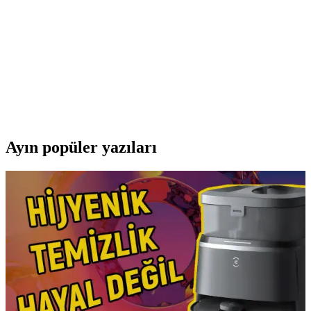
malzemeleriyle dikkat çeker, çeşitli yemekleri hızlı ve eşit pişirir.
Kumtel Fuşya Turbo 40 Litre Mini Fırın İncelemesi
ve Kullanıcı Yorumları
Kumtel Fuşya Turbo 40 Litre Mini Fırın, şık tasarımı, geniş iç hacmi
ve turbo fanlı pişirme özelliğiyle mutfaklara pratiklik ve estetik
katıyor.
Ayın popüler yazıları