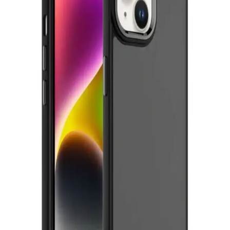
Silikon Kadife Dokulu Telefon Kılıfı: Estetik ve
Koruma Bir Arada
Kadife dokulu silikon telefon kılıfı, şık görünüm, kaymaz yüzey ve
yüksek koruma özellikleriyle günlük kullanımda ideal bir seçenektir.
Modern Tasarımlı iPhone 14 Plus Kılıfları: Estetik
ve Koruma Çözümleri
Modern tasarımlı iPhone 14 Plus kılıfları, estetik ve dayanıklılığı bir
arada sunarak telefonunuzu korur ve tarzınızı yansıtır. Hafif ve
çeşitli renk seçenekleriyle kullanım kolaylığı sağlar.
Şık ve Koruyucu Telefon Kılıf Modelleri: Estetik ve
Dayanıklı Tasarımlar
Estetik ve dayanıklı malzemelerden üretilen şık telefon kılıfları,
telefonunuzu korurken tarzınızı yansıtır. İnce tasarımlar ve çeşitli
renk seçenekleriyle kişiselleştirme imkanı sunar.
iPhone 12 için Mobax Store'da çeşitli ve kaliteli kılıf
seçenekleri