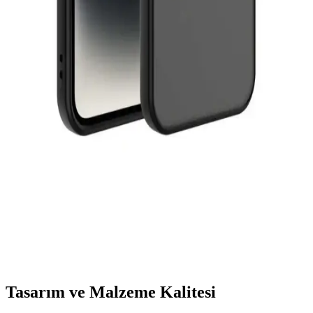
seçenekleri
Mobax Store'un geniş ürün yelpazesinde iPhone 12'nize uygun
dayanıklı ve şık kılıflar bulunur. Farklı malzeme ve tasarımlarla
cihazınızı koruyun ve tarzınızı yansıtın.
Vip Case Xiaomi Redmi Note 9s: Estetik ve Koruma
Sunan Hafif Silikon Kılıf Özellikleri
Vip Case Xiaomi Redmi Note 9s, şık renk seçenekleri ve dayanıklı
malzemeleriyle telefonunuzu korurken estetik bir görünüm sağlar.
Hafif yapısı ve kolay kullanımıyla günlük kullanım için idealdir.
Fibaks Apple iPhone 13 Uyumlu Şeffaf ve Renkli
Kılıf: Estetik ve Koruma Bir Arada
Fibaks şeffaf kılıf, iPhone 13 ile tam uyumlu, dayanıklı ve estetik bir
tasarım sunar. Koruma ve şıklığı bir arada sağlayan ürün, yüksek
kalite malzemeleriyle uzun ömürlü kullanım sağlar.
Tasarım ve Malzeme Kalitesi