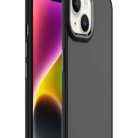
cihazınızı çizilmelere karşı korurken estetik ve konfor sunar.
Silikon Kadife Dokulu Telefon Kılıfı: Estetik ve
Koruma Bir Arada
Kadife dokulu silikon telefon kılıfı, şık görünüm, kaymaz yüzey ve
yüksek koruma özellikleriyle günlük kullanımda ideal bir seçenektir.
Modern Tasarımlı iPhone 14 Plus Kılıfları: Estetik
ve Koruma Çözümleri
Modern tasarımlı iPhone 14 Plus kılıfları, estetik ve dayanıklılığı bir
arada sunarak telefonunuzu korur ve tarzınızı yansıtır. Hafif ve
çeşitli renk seçenekleriyle kullanım kolaylığı sağlar.
Şık ve Koruyucu Telefon Kılıf Modelleri: Estetik ve
Dayanıklı Tasarımlar
Estetik ve dayanıklı malzemelerden üretilen şık telefon kılıfları,
telefonunuzu korurken tarzınızı yansıtır. İnce tasarımlar ve çeşitli
renk seçenekleriyle kişiselleştirme imkanı sunar.
iPhone 12 için Mobax Store'da çeşitli ve kaliteli kılıf