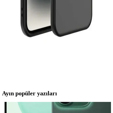
Mobax Store'un geniş ürün yelpazesinde iPhone 12'nize uygun
dayanıklı ve şık kılıflar bulunur. Farklı malzeme ve tasarımlarla
cihazınızı koruyun ve tarzınızı yansıtın.
Vip Case Xiaomi Redmi Note 9s: Estetik ve Koruma
Sunan Hafif Silikon Kılıf Özellikleri
Vip Case Xiaomi Redmi Note 9s, şık renk seçenekleri ve dayanıklı
malzemeleriyle telefonunuzu korurken estetik bir görünüm sağlar.
Hafif yapısı ve kolay kullanımıyla günlük kullanım için idealdir.
Fibaks Apple iPhone 13 Uyumlu Şeffaf ve Renkli
Kılıf: Estetik ve Koruma Bir Arada
Fibaks şeffaf kılıf, iPhone 13 ile tam uyumlu, dayanıklı ve estetik bir
tasarım sunar. Koruma ve şıklığı bir arada sağlayan ürün, yüksek
kalite malzemeleriyle uzun ömürlü kullanım sağlar.
Ayın popüler yazıları