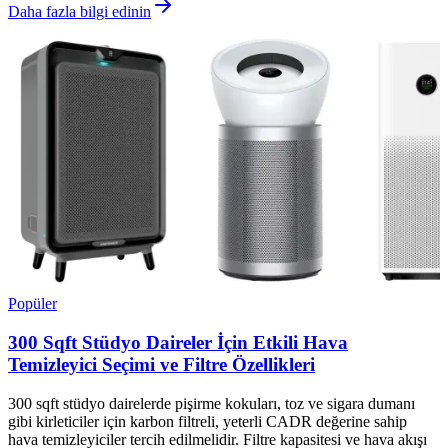
Daha fazla bilgi edinin
Popüler
300 Sqft Stüdyo Daireler İçin Etkili Hava
Temizleyici Seçimi ve Filtre Özellikleri
300 sqft stüdyo dairelerde pişirme kokuları, toz ve sigara dumanı
gibi kirleticiler için karbon filtreli, yeterli CADR değerine sahip
hava temizleyiciler tercih edilmelidir. Filtre kapasitesi ve hava akışı