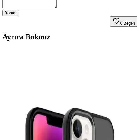
Yorum
0
Beğen
Ayrıca Bakınız
Samsung Galaxy A54 için En Uygun Koruyucu
Kılıf Seçenekleri ve Dikkat Edilmesi Gerekenler
Samsung Galaxy A54'ünüzü korumak için uygun kılıf seçerken
model uyumu, dayanıklılık ve kullanım alışkanlıklarınızı göz önünde
bulundurun. Çeşitli kılıf türleri ve özellikleriyle telefonunuzu uzun
ömürlü tutun.
iPhone 13 için Kadife Astarlı Dayanıklı Kılıf:
Koruma ve Estetiğin Birleşimi
Kadife astarlı dayanıklı iPhone 13 kılıfı, şıklık ve koruma sağlar,
cihazınızı çizilmelere karşı korurken estetik ve konfor sunar.