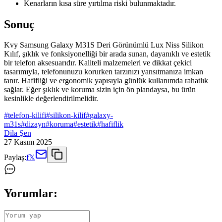
Kenarların kısa süre yırtılma riski bulunmaktadır.
Sonuç
Kvy Samsung Galaxy M31S Deri Görünümlü Lux Niss Silikon
Kılıf, şıklık ve fonksiyonelliği bir arada sunan, dayanıklı ve estetik
bir telefon aksesuarıdır. Kaliteli malzemeleri ve dikkat çekici
tasarımıyla, telefonunuzu korurken tarzınızı yansıtmanıza imkan
tanır. Hafifliği ve ergonomik yapısıyla günlük kullanımda rahatlık
sağlar. Eğer şıklık ve koruma sizin için ön plandaysa, bu ürün
kesinlikle değerlendirilmelidir.
#
telefon-kilifi
#
silikon-kilif
#
galaxy-
m31s
#
dizayn
#
koruma
#
estetik
#
hafiflik
Dila Şen
27 Kasım 2025
Paylaş:
f
𝕏
Yorumlar: