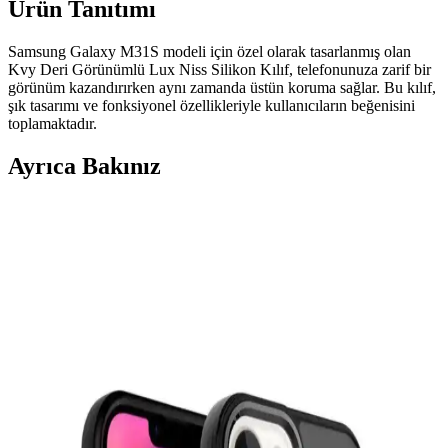
Ürün Tanıtımı
Samsung Galaxy M31S modeli için özel olarak tasarlanmış olan
Kvy Deri Görünümlü Lux Niss Silikon Kılıf, telefonunuza zarif bir
görünüm kazandırırken aynı zamanda üstün koruma sağlar. Bu kılıf,
şık tasarımı ve fonksiyonel özellikleriyle kullanıcıların beğenisini
toplamaktadır.
Ayrıca Bakınız
Samsung Galaxy A54 için En Uygun Koruyucu
Kılıf Seçenekleri ve Dikkat Edilmesi Gerekenler
Samsung Galaxy A54'ünüzü korumak için uygun kılıf seçerken
model uyumu, dayanıklılık ve kullanım alışkanlıklarınızı göz önünde
bulundurun. Çeşitli kılıf türleri ve özellikleriyle telefonunuzu uzun
ömürlü tutun.
iPhone 13 için Kadife Astarlı Dayanıklı Kılıf:
Koruma ve Estetiğin Birleşimi
Kadife astarlı dayanıklı iPhone 13 kılıfı, şıklık ve koruma sağlar,