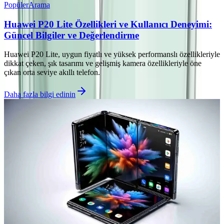
Popüler
Arama
Huawei P20 Lite Özellikleri ve Kullanıcı Deneyimi:
Güncel Bilgiler ve Değerlendirme
Huawei P20 Lite, uygun fiyatlı ve yüksek performanslı özellikleriyle
dikkat çeken, şık tasarımı ve gelişmiş kamera özellikleriyle öne
çıkan orta seviye akıllı telefon.
Daha fazla bilgi edinin