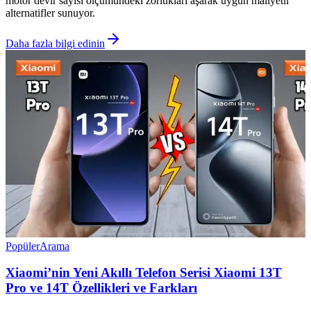
motor devir sayısı ölçümündeki zorlukları aşarak uygun maliyetli
alternatifler sunuyor.
Daha fazla bilgi edinin
Popüler
Arama
Xiaomi’nin Yeni Akıllı Telefon Serisi Xiaomi 13T
Pro ve 14T Özellikleri ve Farkları