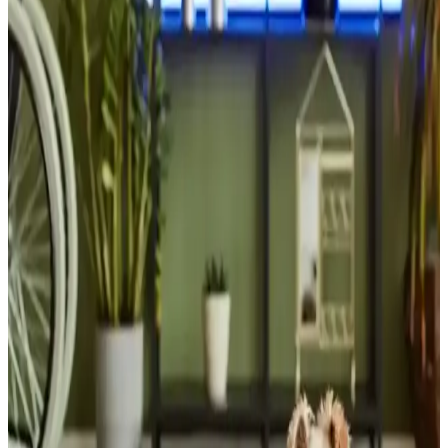
Mikrodalga fırın seçiminde güç, boyut, teknoloji ve dayanıklılık gibi
temel kriterler ele alınır. İnverter teknolojisi avantaj sağlasa da
günlük kullanımda zorunlu değildir. Marka ve fiyat tercihleri
önemlidir.
1967 Model Tektronix 453 Analog Osiloskopun İç
Yapısı ve Teknik Özellikleri
Tektronix 453, 1967'de üretilmiş analog osiloskop olup, katı hal
teknolojisi, hassas tetikleme devresi ve estetik PCB tasarımıyla
elektronik mühendisliği için önemli bir örnektir.
Günlük Kararları Kolaylaştırmak İçin Teknoloji ve
Yapay Zeka Destekli Çözümler
Günlük karar verme süreçlerinde teknoloji ve yapay zeka destekli
araçlar, alışverişten finansal planlamaya kadar çeşitli alanlarda karar
yorgunluğunu azaltarak verimliliği artırıyor.
Miami'de Otonom ve Drone Fırlatan Yeni Polis
Aracının Teknolojik ve Toplumsal Boyutları