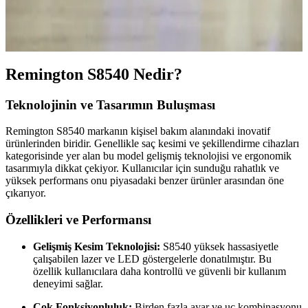
teknolojileri, mobilya çarpmalarını önlerken, düşük ses seviyesi ve
çalışma saatlerinin planlanması komşu rahatsızlığını azaltır. Yeni
modeller sessiz ve etkili temizlik sunar.
Remington S8540 Nedir?
Teknolojinin ve Tasarımın Buluşması
Remington S8540 markanın kişisel bakım alanındaki inovatif
ürünlerinden biridir. Genellikle saç kesimi ve şekillendirme cihazları
kategorisinde yer alan bu model gelişmiş teknolojisi ve ergonomik
tasarımıyla dikkat çekiyor. Kullanıcılar için sunduğu rahatlık ve
yüksek performans onu piyasadaki benzer ürünler arasından öne
çıkarıyor.
Özellikleri ve Performansı
Gelişmiş Kesim Teknolojisi:
S8540 yüksek hassasiyetle
çalışabilen lazer ve LED göstergelerle donatılmıştır. Bu
özellik kullanıcılara daha kontrollü ve güvenli bir kullanım
deneyimi sağlar.
Çok Fonksiyonluluk:
Birden fazla ayar ve uç kombinasyonu