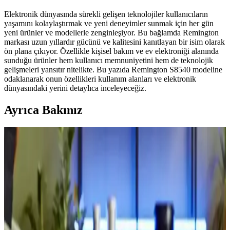
Elektronik dünyasında sürekli gelişen teknolojiler kullanıcıların
yaşamını kolaylaştırmak ve yeni deneyimler sunmak için her gün
yeni ürünler ve modellerle zenginleşiyor. Bu bağlamda Remington
markası uzun yıllardır gücünü ve kalitesini kanıtlayan bir isim olarak
ön plana çıkıyor. Özellikle kişisel bakım ve ev elektroniği alanında
sunduğu ürünler hem kullanıcı memnuniyetini hem de teknolojik
gelişmeleri yansıtır nitelikte. Bu yazıda Remington S8540 modeline
odaklanarak onun özellikleri kullanım alanları ve elektronik
dünyasındaki yerini detaylıca inceleyeceğiz.
Ayrıca Bakınız
Photonmatrix Lazer Teknolojisi ile Sivrisinek
Avlama: Yöntem ve Etkileri
Photonmatrix, LiDAR destekli lazerlerle saniyede 30 sivrisineği
hedef alarak kimyasal kullanmadan haşere kontrolü sağlar. Ancak
faydalı böcekler ve insan sağlığı açısından riskler taşır.
Mikrodalga Fırın Seçiminde Güç, Teknoloji ve
Dayanıklılık Kriterleri