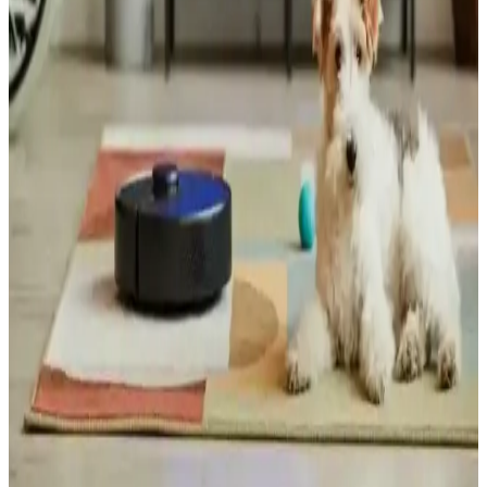
Miami polis teşkilatı, otonom sürüş ve drone fırlatma özellikli yeni
aracını tanıttı. Teknolojik avantajlar kadar etik ve güvenlik endişeleri
de gündemde.
Deniz Suyunda Çözünebilen ve Mikroplastik
Bırakmayan Yeni Plastik Malzeme Geliştirilmesi
Japon bilim insanları, deniz suyunda birkaç saat içinde tamamen
çözünebilen ve mikroplastik bırakmayan dayanıklı yeni bir plastik
geliştirdi. Bu malzeme çevre dostu özellikleriyle plastik kirliliğine
çözüm sunuyor.
Ses Tabanlı Yangın Söndürme Sistemi: Suya
Alternatif İnfrasound Teknolojisi
Kaliforniya'da geliştirilen ses tabanlı yangın söndürme sistemi,
infrasound dalgalarıyla oksijeni azaltarak yangını bastırıyor. Su
hasarını önleyen bu teknoloji, elektronik alanlarda güvenli kullanım
sunuyor.
Robot Süpürge Seçiminde Gürültü ve Komşu
Rahatsızlığına Dair Güncel Teknolojik Çözümler
Robot süpürgelerde LiDAR ve kamera destekli navigasyon