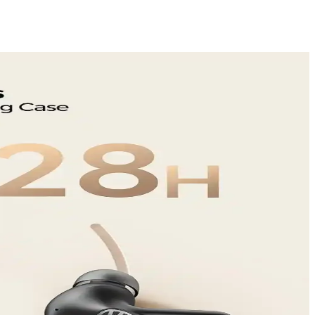
ngelleme özellikleriyle öne çıkıyor.
yardımcı oluyoruz.
adeli memnuniyet sağlar.