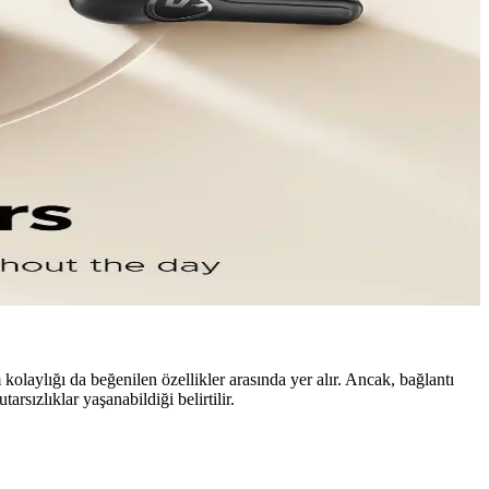
lu platform desteği ve güncellemeler önemli.
eme ve dayanıklılık sunuyor.
in ideal seçenekler sunar.
rinin avantajları ve seçim ipuçlarıyla doğru tercih yapmanıza yardımcı
kolaylığı da beğenilen özellikler arasında yer alır. Ancak, bağlantı
rsızlıklar yaşanabildiği belirtilir.