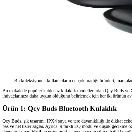
Bu koleksiyonda kullanıcıların en çok aradığı ürünleri, markalar
Bu makalede popüler kablosuz kulaklık modelleri olan Qcy Buds ve Xiao
ihtiyaçlarınıza daha uygun olduğunu belirlemek için her iki ürünün avan
Ürün 1: Qcy Buds Bluetooth Kulaklık
Qcy Buds, şık tasarımı, IPX4 suya ve tere dayanıklılığı ile dikkat çe
bas ve net tizler sağlar. Ayrıca, 9 farklı EQ modu ve düşük gecikme öze
deneyim sunar. Hafif ve ergonomik yapısı ile uzun süre rahatlıkla kulla