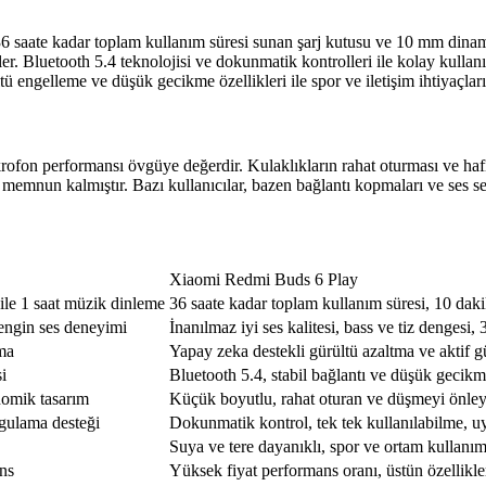
36 saate kadar toplam kullanım süresi sunan şarj kutusu ve 10 mm dinamik
er. Bluetooth 5.4 teknolojisi ve dokunmatik kontrolleri ile kolay kullanı
tü engelleme ve düşük gecikme özellikleri ile spor ve iletişim ihtiyaçlar
rofon performansı övgüye değerdir. Kulaklıkların rahat oturması ve hafif
ar memnun kalmıştır. Bazı kullanıcılar, bazen bağlantı kopmaları ve ses
Xiaomi Redmi Buds 6 Play
j ile 1 saat müzik dinleme
36 saate kadar toplam kullanım süresi, 10 dakik
zengin ses deneyimi
İnanılmaz iyi ses kalitesi, bass ve tiz dengesi
ma
Yapay zeka destekli gürültü azaltma ve aktif 
i
Bluetooth 5.4, stabil bağlantı ve düşük gecik
nomik tasarım
Küçük boyutlu, rahat oturan ve düşmeyi önley
ygulama desteği
Dokunmatik kontrol, tek tek kullanılabilme, uy
Suya ve tere dayanıklı, spor ve ortam kullanım
ans
Yüksek fiyat performans oranı, üstün özellikle