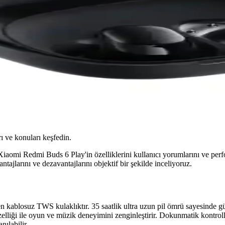
ı ve konuları keşfedin.
mi Redmi Buds 6 Play'in özelliklerini kullanıcı yorumlarını ve perform
tajlarını ve dezavantajlarını objektif bir şekilde inceliyoruz.
ken kablosuz TWS kulaklıktır. 35 saatlik ultra uzun pil ömrü sayesinde
lliği ile oyun ve müzik deneyimini zenginleştirir. Dokunmatik kontroller,
nılabilir.