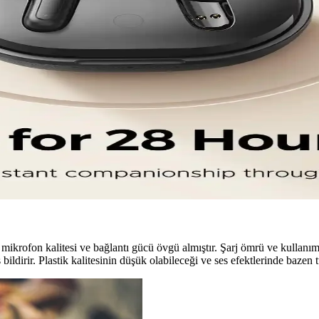
tirme imkanları sunar, ancak yazılım sorunlarına dikkat edilmelidir. Çok
kleri İncelemesi
rken, Sony ve Samsung gibi markaların modelleri de aktif gürültü engell
, Dayanıklılık ve Yüksek Ses Kalitesi
 ve yüksek ses kalitesi ile öne çıkar. Spor, dış mekan ve ev kullanımı iç
üler Modeller Hakkında Bilgi
 hakkında detaylı bilgiler içerir. Sound 8 ve Soundpeats T3 Pro modelle
mikrofon kalitesi ve bağlantı gücü övgü almıştır. Şarj ömrü ve kullanım 
dirir. Plastik kalitesinin düşük olabileceği ve ses efektlerinde bazen tuta