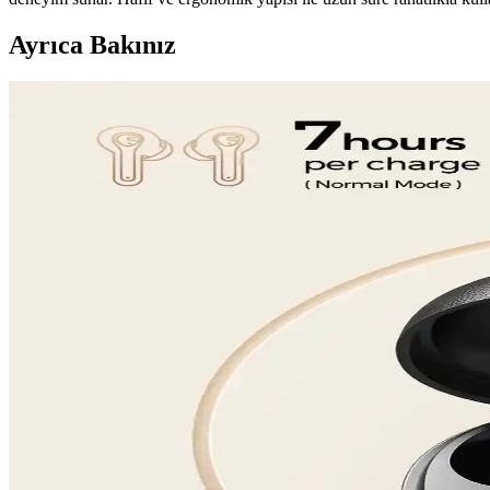
Ayrıca Bakınız
Elektronik ve Giyilebilir Teknolojilerde Yüksek Ses Ka
Gelişmiş ses teknolojileri ve ergonomik tasarımlarla donatılmış ürünler,
FreeBuds SE ve Galaxy Buds FE Karşılaştırması: Uyg
Huawei FreeBuds SE ve Samsung Galaxy Buds FE modellerinin tasarım, s
Kulaklık Seçiminde Teknik Özellikler ve Kalite Unsurl
Kulaklık seçiminde ses kalitesi, bağlantı özellikleri ve dayanıklılık gi
Soundcore R50i Kablosuz Kulaklıklar: Yüksek Ses Kal
Soundcore R50i kablosuz kulaklıklar, yüksek ses kalitesi ve ergonomik
Razer Bluetooth Kablosuz Kulaklıkların Özellikleri v