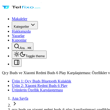
Makaleler
Kategoriler
Hakkımızda
Yazarlar
Kuponlar
Ara...
⌘
K
Toggle theme
Qcy Buds ve Xiaomi Redmi Buds 6 Play Karşılaştırması: Özellikler v
Ürün 1: Qcy Buds Bluetooth Kulaklık
Ürün 2: Xiaomi Redmi Buds 6 Play
Ürünlerin Özellik Karşılaştırması
Ana Sayfa
qcy-buds-ve-xiaomi-redmi-buds-6-play-karsilastirmasi-ozellikle