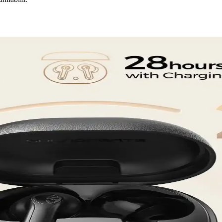
litesi ve Konfor Özellikleri
 kullanıcıların yaşam kalitesini artırıyor, kablosuz bağlantı ve gürültü e
un Fiyatlı Kablosuz Kulaklık Seçenekleri
es, pil ve ek özelliklerini karşılaştırarak bilinçli seçim yapmanıza 
arı Analizi
bi faktörler önemli. Bu özellikler, kullanıcı deneyimini artırır ve uzun v
itesi ve Konforlu Tasarım Özellikleri
 tasarımıyla hareket halindeyken bile müzik ve iletişim keyfi sunar.
e Kullanım İpuçları