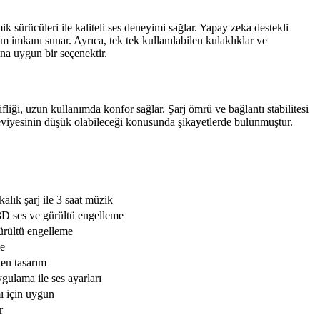
 sürücüleri ile kaliteli ses deneyimi sağlar. Yapay zeka destekli
m imkanı sunar. Ayrıca, tek tek kullanılabilen kulaklıklar ve
ına uygun bir seçenektir.
liği, uzun kullanımda konfor sağlar. Şarj ömrü ve bağlantı stabilitesi
 seviyesinin düşük olabileceği konusunda şikayetlerde bulunmuştur.
alık şarj ile 3 saat müzik
, 3D ses ve gürültü engelleme
gürültü engelleme
me
en tasarım
gulama ile ses ayarları
ı için uygun
r