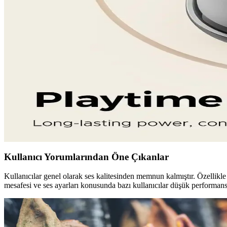
Razer Bluetooth kablosuz kulaklıklar yüksek ses kalitesi ve kişiselleş
AirPods Pro 2 ve Alternatif Kablosuz Kulaklık Seçene
Kablosuz kulaklık teknolojisi hızla gelişiyor. AirPods Pro 2 öne çıka
Soundcore Kablosuz Kulaklıklar: Bluetooth Bağlantısı
Soundcore'un kablosuz kulaklıkları, Bluetooth teknolojisi, dayanıklılık
Kablosuz Kulaklık Seçiminde Güncel Trendler ve Pop
Kablosuz kulaklıkların temel özellikleri, trendler ve popüler modeller
olur.
Kullanıcı Yorumlarından Öne Çıkanlar
Kullanıcılar genel olarak ses kalitesinden memnun kalmıştır. Özellikle 
mesafesi ve ses ayarları konusunda bazı kullanıcılar düşük performans bil