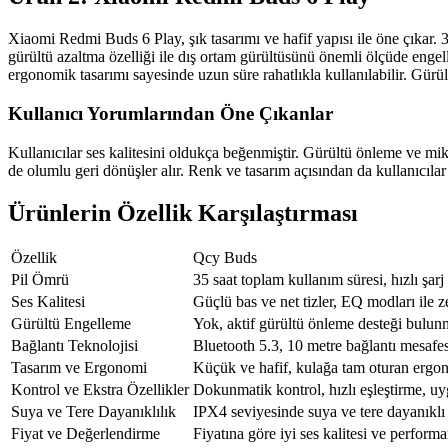
Xiaomi Redmi Buds 6 Play, şık tasarımı ve hafif yapısı ile öne çıkar. 
gürültü azaltma özelliği ile dış ortam gürültüsünü önemli ölçüde engell
ergonomik tasarımı sayesinde uzun süre rahatlıkla kullanılabilir. Gürül
Kullanıcı Yorumlarından Öne Çıkanlar
Kullanıcılar ses kalitesini oldukça beğenmiştir. Gürültü önleme ve mik
de olumlu geri dönüşler alır. Renk ve tasarım açısından da kullanıcıl
Ürünlerin Özellik Karşılaştırması
Özellik
Qcy Buds
Pil Ömrü
35 saat toplam kullanım süresi, hızlı şar
Ses Kalitesi
Güçlü bas ve net tizler, EQ modları ile 
Gürültü Engelleme
Yok, aktif gürültü önleme desteği bulun
Bağlantı Teknolojisi
Bluetooth 5.3, 10 metre bağlantı mesafes
Tasarım ve Ergonomi
Küçük ve hafif, kulağa tam oturan ergo
Kontrol ve Ekstra Özellikler
Dokunmatik kontrol, hızlı eşleştirme, u
Suya ve Tere Dayanıklılık
IPX4 seviyesinde suya ve tere dayanıklı
Fiyat ve Değerlendirme
Fiyatına göre iyi ses kalitesi ve perform