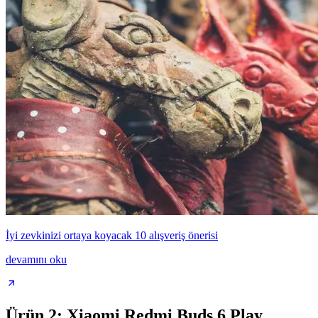
İyi zevkinizi ortaya koyacak 10 alışveriş önerisi
devamını oku
Ürün 2: Xiaomi Redmi Buds 6 Play