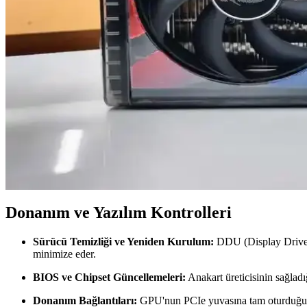
Uygun fiyatlı grafik kartları, temel oyun ve grafik işlemlerinde yeterl
Sapphire RX 7600 XT Pulse AMD 16GB GDDR6 Ekran K
Sapphire RX 7600 XT Pulse AMD 16GB GDDR6 ekran kartı, yüksek per
sağlar.
Pullsar Thermopad Extreme ile Bilgisayarınızın Soğu
Pullsar Thermopad Extreme, yüksek iletkenlik değeri ve dayanıklı yapısı
Yüksek Performanslı Grafik Kartları ve Alternatif S
Grafik kartlarının temel özellikleri, alternatif çözümler ve yeni tekno
Donanım ve Yazılım Kontrolleri
Sürücü Temizliği ve Yeniden Kurulum:
DDU (Display Driver U
minimize eder.
BIOS ve Chipset Güncellemeleri:
Anakart üreticisinin sağladığ
Donanım Bağlantıları:
GPU'nun PCIe yuvasına tam oturduğunda