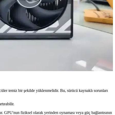
gun çözümler.
.0 uyumu ile modern oyun ve grafik uygulamalarında üstünlük
addir.
in doğru seçim yapmanıza yardımcı olur.
üler temiz bir şekilde yüklenmelidir. Bu, sürücü kaynaklı sorunları
tırabilir.
. GPU'nun fiziksel olarak yerinden oynaması veya güç bağlantısının