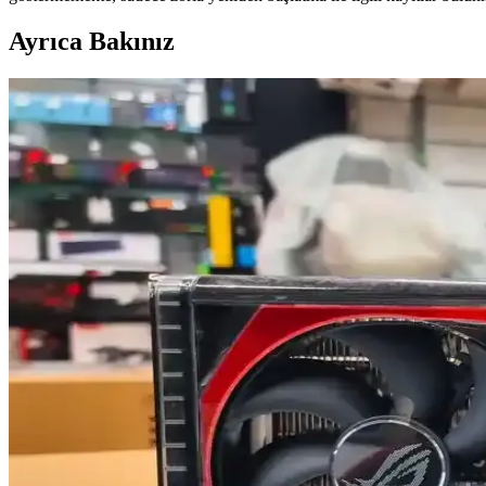
Ayrıca Bakınız
Nvidia GPU Çökme Sorunları: Nedenleri, Belirtileri
Nvidia GPU çökme sorunları donanım, sürücü ve işletim sistemi kaynaklı
AMD'nin Yeni Nesil İşlemci ve Grafik Kartlarıyla Oy
AMD'nin yeni nesil işlemcileri ve grafik kartları, yüksek çekirdek say
Claw's JC12 ve Kryonaut Termal Macun Karşılaştırma
Claw's JC12 ve Kryonaut termal macunlarının özellikleri, performanslar
Grafik Kartı Seçiminde Performans ve Fiyat Dengesi
Grafik kartları, yüksek performans gerektiren uygulamalarda sistem ver
Bütçe Dostu Performans Grafikkartları: Ekonomik v