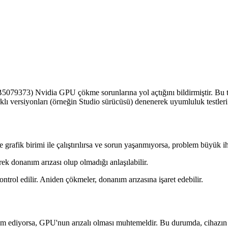
KB5079373) Nvidia GPU çökme sorunlarına yol açtığını bildirmiştir. Bu 
ı versiyonları (örneğin Studio sürücüsü) denenerek uyumluluk testleri y
grafik birimi ile çalıştırılırsa ve sorun yaşanmıyorsa, problem büyük ih
ek donanım arızası olup olmadığı anlaşılabilir.
ontrol edilir. Aniden çökmeler, donanım arızasına işaret edebilir.
am ediyorsa, GPU'nun arızalı olması muhtemeldir. Bu durumda, cihazın