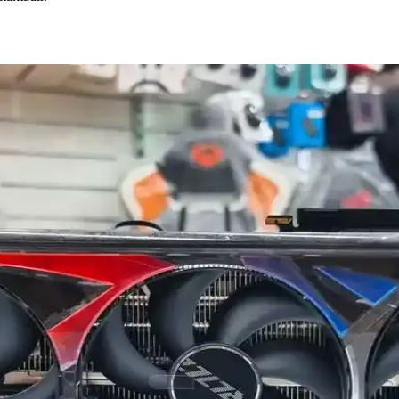
 ve Çözüm Yöntemleri
 olabilir. Sorun belirtileri, kontrol yöntemleri ve çözüm önerileri deta
un ve Grafik Performansını Artırma
ısı ve gelişmiş mimarisiyle oyun ve grafik performansını artırıyor, daha 
sı: Performans ve Kullanım Özellikleri
ı ve kullanıcı yorumlarıyla detaylı karşılaştırması.
ni Optimize Etme Rehberi
imliliği için kritik. Güncel modeller ve fiyat-performans analizleriyle
e Güncel Seçenekler Hakkında Kapsamlı Bilgi