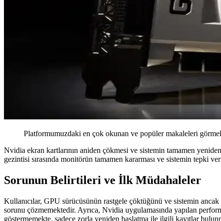
Platformumuzdaki en çok okunan ve popüler makaleleri görmek 
Nvidia ekran kartlarının aniden çökmesi ve sistemin tamamen yeniden ba
gezintisi sırasında monitörün tamamen kararması ve sistemin tepki ve
Sorunun Belirtileri ve İlk Müdahaleler
Kullanıcılar, GPU sürücüsünün rastgele çöktüğünü ve sistemin ancak 
sorunu çözmemektedir. Ayrıca, Nvidia uygulamasında yapılan performan
göstermemekte, sadece zorla yeniden başlatma ile ilgili kayıtlar bulun