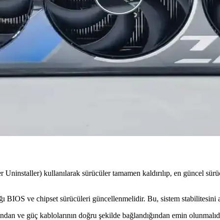
i performans sunar; enerji verimliliği ve güncel modellerle bütçenize uy
artı Performans ve Dayanıklılık Özellikleri
formans ve dayanıklılık sunar. Çift fanlı soğutma ve PCI-Express 4
tma Performansını Artırın
yla bilgisayarların sıcaklığını etkin şekilde düşüren üstün bir termal p
eçenekler Hakkında Kapsamlı Bilgi
lojiler hakkında detaylı bilgiler içerir. Performans ve maliyet dengesi iç
ninstaller) kullanılarak sürücüler tamamen kaldırılıp, en güncel sürüc
ı BIOS ve chipset sürücüleri güncellenmelidir. Bu, sistem stabilitesini ar
n ve güç kablolarının doğru şekilde bağlandığından emin olunmalıdır