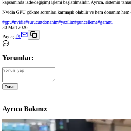
kapsamında iade/değişim) işlemi başlatılmalıdır. Ayrıca, sistemin tama
Nvidia GPU çökme sorunları karmaşık olabilir ve hem donanım hem de y
#
gpu
#
nvidia
#
surucu
#
donanim
#
yazilim
#
guncelleme
#
garanti
30 Mart 2026
Paylaş:
f
𝕏
Yorumlar:
Yorum
Ayrıca Bakınız
Nvidia GPU Çökme Sorunları: Nedenleri, Belirtileri