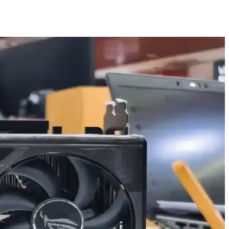
ylı şekilde ele alınmaktadır.
akıcı ve detaylı deneyimler sunuyor.
 en uygun seçimi yapın.