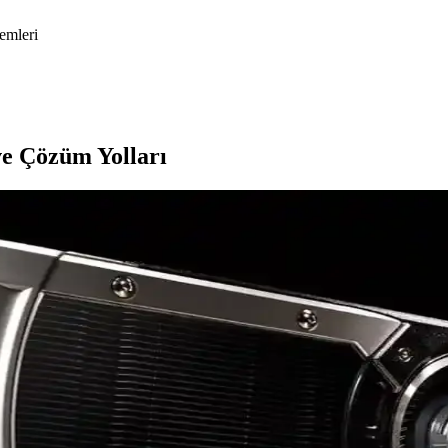
emleri
e Çözüm Yolları