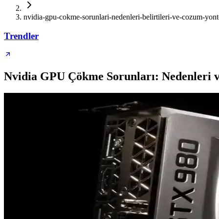
nvidia-gpu-cokme-sorunlari-nedenleri-belirtileri-ve-cozum-yont
Trendler
Nvidia GPU Çökme Sorunları: Nedenleri v