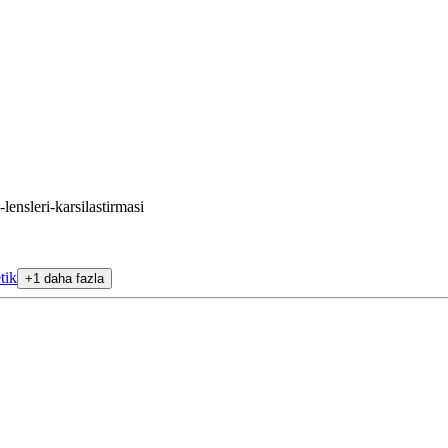
nsleri-karsilastirmasi
tik
+1 daha fazla