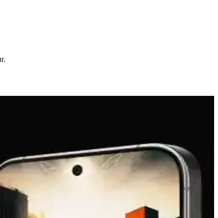
r.
izin için daha uygun olduğunu öğrenebilirsiniz.
izin ihtiyaçlarınıza uygun?
ların tercihini etkileyen faktörler inceleniyor.