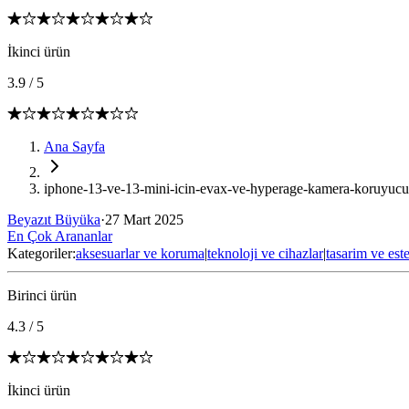
İkinci ürün
3.9
/
5
Ana Sayfa
iphone-13-ve-13-mini-icin-evax-ve-hyperage-kamera-koruyucu-le
Beyazıt Büyüka
·
27 Mart 2025
En Çok Arananlar
Kategoriler:
aksesuarlar ve koruma
|
teknoloji ve cihazlar
|
tasarim ve este
Birinci ürün
4.3
/
5
İkinci ürün