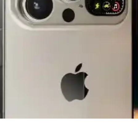
ler ve Karşılaştırma
nslı seçenekler sunar. Güncel modellerin özellikleri ve karşılaştırmala
likler Rehberi
 edilmesi gerekenler hakkında kapsamlı bilgiler içerir.
n Sizin İçin Uygun
n pil ömrü, ekran kalitesi ve kamera performansı gibi faktörlerle en u
 ve Telefon Seçiminde Dikkat Edilmesi Gerekenler
de dikkat edilmesi gereken kriterler hakkında bilgiler içerir.
ve Sektörel Etkiler
er ve Apple'ın inovasyonları, yeni modelde gelişmiş özelliklerin olası o