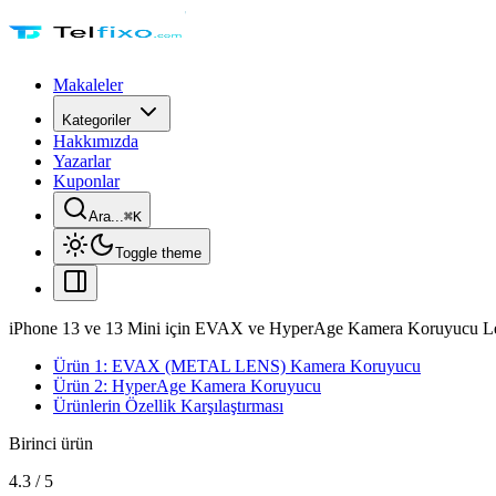
Makaleler
Kategoriler
Hakkımızda
Yazarlar
Kuponlar
Ara...
⌘
K
Toggle theme
iPhone 13 ve 13 Mini için EVAX ve HyperAge Kamera Koruyucu Lens
Ürün 1: EVAX (METAL LENS) Kamera Koruyucu
Ürün 2: HyperAge Kamera Koruyucu
Ürünlerin Özellik Karşılaştırması
Birinci ürün
4.3
/
5