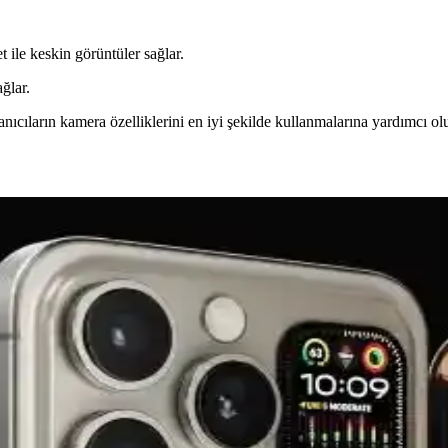
t ile keskin görüntüler sağlar.
ğlar.
anıcıların kamera özelliklerini en iyi şekilde kullanmalarına yardımcı olu
cı İçin Uygun Alternatifler
erformans odaklı akıllı telefonlar. Bu karşılaştırma ile hangi modelin s
erformans, Tasarım ve Özellikler
era ve batarya özelliklerini detaylı karşılaştırıyoruz. Hangi telefon s
ellikleri Analizi
llerinin ekran, batarya ve kamera özellikleri karşılaştırılarak kullanıcı