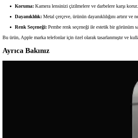
Koruma:
Kamera lensinizi çizilmelere ve darbelere karşı korur.
Dayanıklılık:
Metal çerçeve, ürünün dayanıklılığını artırır ve ne
Renk Seçeneği:
Pembe renk seçeneği ile estetik bir görünüm sa
Bu ürün, Apple marka telefonlar için özel olarak tasarlanmıştır ve kull
Ayrıca Bakınız
Samsung Galaxy A16 ve A36 Modelleri: Hangi Kullanı
Samsung Galaxy A16 ve A36 modelleri, farklı ihtiyaçlara uygun fiyat-p
Samsung Galaxy S23 ve Xiaomi 13 Karşılaştırması: P
Samsung Galaxy S23 ve Xiaomi 13 modellerinin tasarım, performans, kam
Akıllı Telefon Seçiminde Ekran, Batarya ve Kamera Öz
Bu yazıda Oppo Reno A3 ve Samsung A04e gibi çeşitli akıllı telefon mode