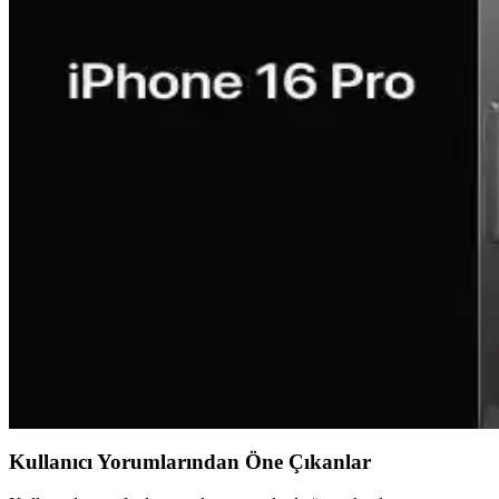
Samsung Galaxy A Serisi 5G Modelleri Güncel Özellik
Samsung Galaxy A serisi 5G modelleri, uygun fiyatlı ve yüksek performa
Samsung Galaxy A Serisi Model Seçimi ve Teknik Özel
Samsung Galaxy A serisinin teknik detayları ve model seçiminde dikkat
Oppo A54 ve Reno 11 F Karşılaştırması: Hangi Telefo
Oppo A54 ve Reno 11 F modellerinin özelliklerini karşılaştırarak, uzu
Xiaomi Redmi Note 19 Max Pro'nun Temel Özellikleri
Xiaomi Redmi Note 19 Max Pro'nun temel özellikleri ve telefon seçimin
iPhone 16 ve Güncel Teknolojik Yenilikler: Özellikler 
iPhone 16'nın özellikleri henüz net olmasa da, genel teknolojik trendl
Kullanıcı Yorumlarından Öne Çıkanlar