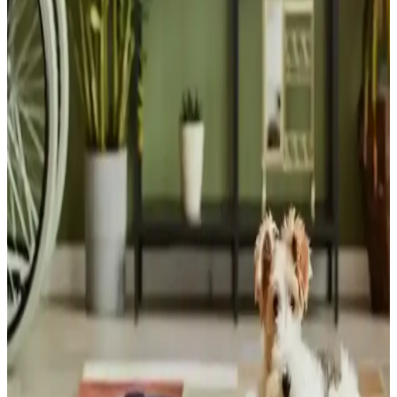
Tektronix 453, 1967'de üretilmiş analog osiloskop olup, katı hal
teknolojisi, hassas tetikleme devresi ve estetik PCB tasarımıyla
elektronik mühendisliği için önemli bir örnektir.
Günlük Kararları Kolaylaştırmak İçin Teknoloji ve
Yapay Zeka Destekli Çözümler
Günlük karar verme süreçlerinde teknoloji ve yapay zeka destekli
araçlar, alışverişten finansal planlamaya kadar çeşitli alanlarda karar
yorgunluğunu azaltarak verimliliği artırıyor.
Miami'de Otonom ve Drone Fırlatan Yeni Polis
Aracının Teknolojik ve Toplumsal Boyutları
Miami polis teşkilatı, otonom sürüş ve drone fırlatma özellikli yeni
aracını tanıttı. Teknolojik avantajlar kadar etik ve güvenlik endişeleri
de gündemde.
Deniz Suyunda Çözünebilen ve Mikroplastik
Bırakmayan Yeni Plastik Malzeme Geliştirilmesi
Japon bilim insanları, deniz suyunda birkaç saat içinde tamamen
çözünebilen ve mikroplastik bırakmayan dayanıklı yeni bir plastik