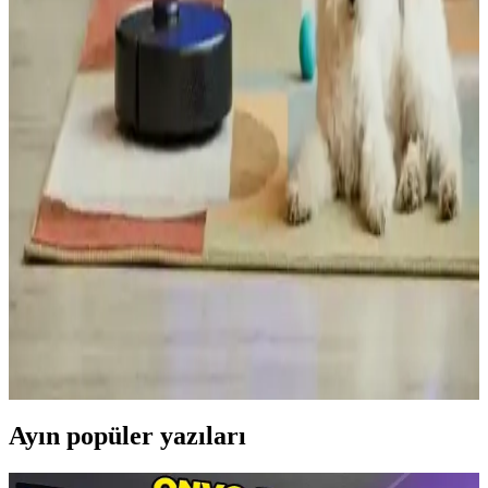
geliştirdi. Bu malzeme çevre dostu özellikleriyle plastik kirliliğine
çözüm sunuyor.
Ses Tabanlı Yangın Söndürme Sistemi: Suya
Alternatif İnfrasound Teknolojisi
Kaliforniya'da geliştirilen ses tabanlı yangın söndürme sistemi,
infrasound dalgalarıyla oksijeni azaltarak yangını bastırıyor. Su
hasarını önleyen bu teknoloji, elektronik alanlarda güvenli kullanım
sunuyor.
Robot Süpürge Seçiminde Gürültü ve Komşu
Rahatsızlığına Dair Güncel Teknolojik Çözümler
Robot süpürgelerde LiDAR ve kamera destekli navigasyon
teknolojileri, mobilya çarpmalarını önlerken, düşük ses seviyesi ve
çalışma saatlerinin planlanması komşu rahatsızlığını azaltır. Yeni
modeller sessiz ve etkili temizlik sunar.
Ayın popüler yazıları