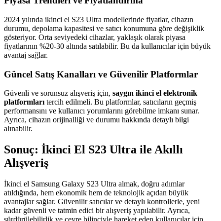
Piyasa Trendleri ve Fiyatlandırma
2024 yılında ikinci el S23 Ultra modellerinde fiyatlar, cihazın
durumu, depolama kapasitesi ve satıcı konumuna göre değişiklik
gösteriyor. Orta seviyedeki cihazlar, yaklaşık olarak piyasa
fiyatlarının %20-30 altında satılabilir. Bu da kullanıcılar için büyük
avantaj sağlar.
Güncel Satış Kanalları ve Güvenilir Platformlar
Güvenli ve sorunsuz alışveriş için,
saygın ikinci el elektronik
platformları
tercih edilmeli. Bu platformlar, satıcıların geçmiş
performansını ve kullanıcı yorumlarını görebilme imkanı sunar.
Ayrıca, cihazın orijinalliği ve durumu hakkında detaylı bilgi
alınabilir.
Sonuç: İkinci El S23 Ultra ile Akıllı
Alışveriş
İkinci el Samsung Galaxy S23 Ultra almak, doğru adımlar
atıldığında, hem ekonomik hem de teknolojik açıdan büyük
avantajlar sağlar. Güvenilir satıcılar ve detaylı kontrollerle, yeni
kadar güvenli ve tatmin edici bir alışveriş yapılabilir. Ayrıca,
sürdürülebilirlik ve çevre bilinciyle hareket eden kullanıcılar için