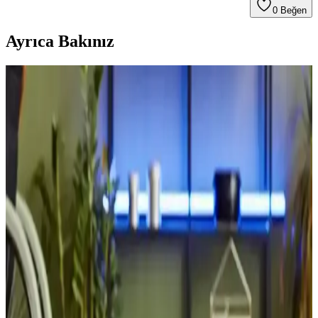
0
Beğen
Ayrıca Bakınız
Photonmatrix Lazer Teknolojisi ile Sivrisinek
Avlama: Yöntem ve Etkileri
Photonmatrix, LiDAR destekli lazerlerle saniyede 30 sivrisineği
hedef alarak kimyasal kullanmadan haşere kontrolü sağlar. Ancak
faydalı böcekler ve insan sağlığı açısından riskler taşır.
Mikrodalga Fırın Seçiminde Güç, Teknoloji ve
Dayanıklılık Kriterleri
Mikrodalga fırın seçiminde güç, boyut, teknoloji ve dayanıklılık gibi
temel kriterler ele alınır. İnverter teknolojisi avantaj sağlasa da
günlük kullanımda zorunlu değildir. Marka ve fiyat tercihleri
önemlidir.
1967 Model Tektronix 453 Analog Osiloskopun İç
Yapısı ve Teknik Özellikleri