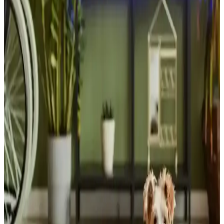
günlük kullanımda zorunlu değildir. Marka ve fiyat tercihleri
önemlidir.
1967 Model Tektronix 453 Analog Osiloskopun İç
Yapısı ve Teknik Özellikleri
Tektronix 453, 1967'de üretilmiş analog osiloskop olup, katı hal
teknolojisi, hassas tetikleme devresi ve estetik PCB tasarımıyla
elektronik mühendisliği için önemli bir örnektir.
Günlük Kararları Kolaylaştırmak İçin Teknoloji ve
Yapay Zeka Destekli Çözümler
Günlük karar verme süreçlerinde teknoloji ve yapay zeka destekli
araçlar, alışverişten finansal planlamaya kadar çeşitli alanlarda karar
yorgunluğunu azaltarak verimliliği artırıyor.
Miami'de Otonom ve Drone Fırlatan Yeni Polis
Aracının Teknolojik ve Toplumsal Boyutları
Miami polis teşkilatı, otonom sürüş ve drone fırlatma özellikli yeni
aracını tanıttı. Teknolojik avantajlar kadar etik ve güvenlik endişeleri
de gündemde.