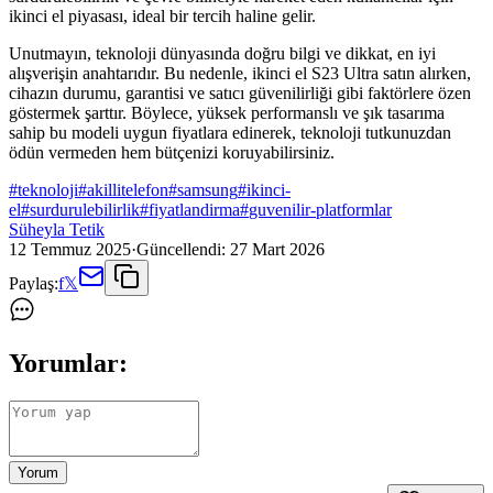
ikinci el piyasası, ideal bir tercih haline gelir.
Unutmayın, teknoloji dünyasında doğru bilgi ve dikkat, en iyi
alışverişin anahtarıdır. Bu nedenle, ikinci el S23 Ultra satın alırken,
cihazın durumu, garantisi ve satıcı güvenilirliği gibi faktörlere özen
göstermek şarttır. Böylece, yüksek performanslı ve şık tasarıma
sahip bu modeli uygun fiyatlara edinerek, teknoloji tutkunuzdan
ödün vermeden hem bütçenizi koruyabilirsiniz.
#
teknoloji
#
akillitelefon
#
samsung
#
ikinci-
el
#
surdurulebilirlik
#
fiyatlandirma
#
guvenilir-platformlar
Süheyla Tetik
12 Temmuz 2025
·
Güncellendi:
27 Mart 2026
Paylaş:
f
𝕏
Yorumlar:
Yorum