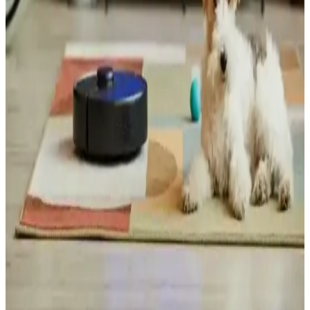
Deniz Suyunda Çözünebilen ve Mikroplastik
Bırakmayan Yeni Plastik Malzeme Geliştirilmesi
Japon bilim insanları, deniz suyunda birkaç saat içinde tamamen
çözünebilen ve mikroplastik bırakmayan dayanıklı yeni bir plastik
geliştirdi. Bu malzeme çevre dostu özellikleriyle plastik kirliliğine
çözüm sunuyor.
Ses Tabanlı Yangın Söndürme Sistemi: Suya
Alternatif İnfrasound Teknolojisi
Kaliforniya'da geliştirilen ses tabanlı yangın söndürme sistemi,
infrasound dalgalarıyla oksijeni azaltarak yangını bastırıyor. Su
hasarını önleyen bu teknoloji, elektronik alanlarda güvenli kullanım
sunuyor.
Robot Süpürge Seçiminde Gürültü ve Komşu
Rahatsızlığına Dair Güncel Teknolojik Çözümler
Robot süpürgelerde LiDAR ve kamera destekli navigasyon
teknolojileri, mobilya çarpmalarını önlerken, düşük ses seviyesi ve
çalışma saatlerinin planlanması komşu rahatsızlığını azaltır. Yeni
modeller sessiz ve etkili temizlik sunar.