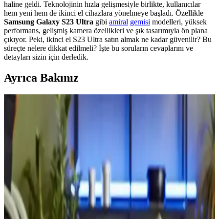
haline geldi. Teknolojinin hızla gelişmesiyle birlikte, kullanıcılar
hem yeni hem de ikinci el cihazlara yönelmeye başladı. Özellikle
Samsung Galaxy S23 Ultra
gibi
amiral
gemisi
modelleri, yüksek
performans, gelişmiş kamera özellikleri ve şık tasarımıyla ön plana
çıkıyor. Peki, ikinci el S23 Ultra satın almak ne kadar güvenilir? Bu
süreçte nelere dikkat edilmeli? İşte bu soruların cevaplarını ve
detayları sizin için derledik.
Ayrıca Bakınız
Photonmatrix Lazer Teknolojisi ile Sivrisinek
Avlama: Yöntem ve Etkileri
Photonmatrix, LiDAR destekli lazerlerle saniyede 30 sivrisineği
hedef alarak kimyasal kullanmadan haşere kontrolü sağlar. Ancak
faydalı böcekler ve insan sağlığı açısından riskler taşır.
Mikrodalga Fırın Seçiminde Güç, Teknoloji ve
Dayanıklılık Kriterleri
Mikrodalga fırın seçiminde güç, boyut, teknoloji ve dayanıklılık gibi
temel kriterler ele alınır. İnverter teknolojisi avantaj sağlasa da