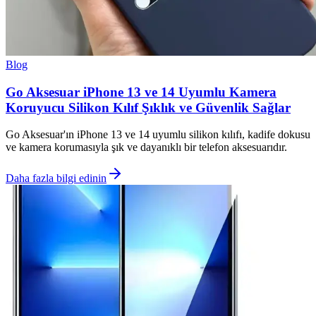
Blog
Go Aksesuar iPhone 13 ve 14 Uyumlu Kamera
Koruyucu Silikon Kılıf Şıklık ve Güvenlik Sağlar
Go Aksesuar'ın iPhone 13 ve 14 uyumlu silikon kılıfı, kadife dokusu
ve kamera korumasıyla şık ve dayanıklı bir telefon aksesuarıdır.
Daha fazla bilgi edinin