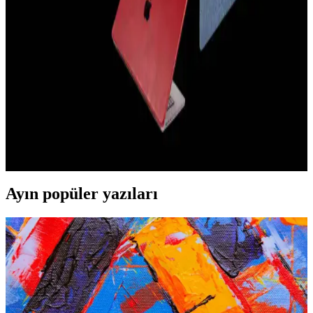
iPhone 15 Pro için tasarlanan kamera koruma kılıfları, lensleri
çizilmelere ve darbelere karşı korurken, hafif ve estetik yapısıyla
kullanım kolaylığı sağlar.
Elektronik Cihazlar İçin En İyi Kılıf Seçenekleri ve
Koruma Özellikleri Rehberi
Elektronik cihazların güvenliği ve estetiği için doğru kılıf seçimi
önemlidir. Bu rehberde, çeşitli materyaller ve koruma özellikleri
detaylandırılarak, kullanım alanına uygun en iyi kılıf önerileri
sunuluyor.
Ayın popüler yazıları