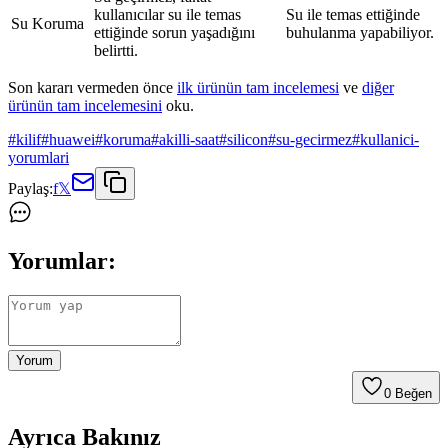
kullanıcılar su ile temas
Su ile temas ettiğinde
Su Koruma
ettiğinde sorun yaşadığını
buhulanma yapabiliyor.
belirtti.
Son kararı vermeden önce
ilk ürünün tam incelemesi
ve
diğer
ürünün tam incelemesini
oku.
#
kilif
#
huawei
#
koruma
#
akilli-saat
#
silicon
#
su-gecirmez
#
kullanici-
yorumlari
Paylaş:
f
𝕏
Yorumlar:
Yorum
0
Beğen
Ayrıca Bakınız