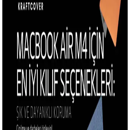
içerir.
Galaxy S23 İçin MagSafe Uyumlu Kılıf Durumu ve
Alternatif Seçenekler
Galaxy S23 için resmi veya önerilen MagSafe uyumlu kılıf
seçenekleri bulunmamaktadır. Alternatif manyetik çözümler veya
farklı kılıf seçenekleri değerlendirilmelidir.
iPhone 15 Pro Kılıflarında Estetik ve Tasarım
Trendleri Güncel Modellerle
iPhone 15 Pro kılıflarının estetik tasarım özellikleri, malzeme ve
renk seçenekleriyle kullanıcıların beklentilerini karşılar, koruma ve
şıklık sağlar.
iPhone 14 Plus Kılıf Trendleri ve Güncel Tasarım
Özellikleri Analizi
iPhone 14 Plus kılıf trendleri, dayanıklılık, şıklık ve fonksiyonellik
odaklı tasarımlarla öne çıkıyor. Malzeme seçimleri ve kullanıcı
beklentileri doğrultusunda en uygun seçenekleri keşfedin.
iPhone 14 Plus için En İyi Dayanıklı ve Estetik Kılıf