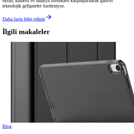
ekran, kamera ve batarya özellikleri karşılaştırılarak güncel
teknolojik gelişmeler özetleniyor.
Daha fazla bilgi edinin
İlgili makaleler
Blog