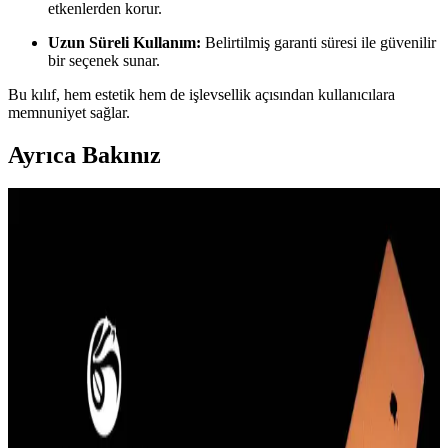
etkenlerden korur.
Uzun Süreli Kullanım:
Belirtilmiş garanti süresi ile güvenilir
bir seçenek sunar.
Bu kılıf, hem estetik hem de işlevsellik açısından kullanıcılara
memnuniyet sağlar.
Ayrıca Bakınız
Güçlü ve Şık iPhone 8 Plus Kılıfları: Koruma ve
Estetiğin Buluşması
İphone 8 Plus kullanıcıları için dayanıklı ve estetik kılıf seçenekleri,
yüksek koruma ve şıklık sunar. Malzeme ve tasarım detaylarına
dikkat ederek uzun ömürlü seçimler yapabilirsiniz.
iPhone 13 Kılıfı Kullanıcı Yorumları ve Çeşitleri
Hakkında Bilgi
iPhone 13 kılıfı kullanıcı yorumları ve farklı kılıf türleri hakkında
bilgiler, koruma, tasarım ve kullanım kolaylığı gibi önemli noktaları