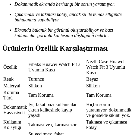
Dokunmatik ekranda herhangi bir sorun yaratmıyor.
Çıkarması ve takması kolay, ancak su ile temas ettiğinde
buhulanma yapabiliyor.
Ekranda bulanık bir görüntü oluşturabiliyor ve bazı
kullanıcılar görüntü kalitesinin düştüğünü belirtti.
Ürünlerin Özellik Karşılaştırması
Nezih Case Huawei
Fibaks Huawei Watch Fit 3
Özellik
Watch Fit 3 Uyumlu
Uyumlu Kasa
Kasa
Renk
Turuncu
Beyaz
Materyal
Silikon
Silikon
Koruma
Tam Koruma
Tam Koruma
Türü
İyi, fakat bazı kullanıcılar
Hiçbir sorun
Dokunmatik
ekran kalitesinde kayıp
yaratmıyor, dokunmatik
Hassasiyeti
yaşadı.
ve görselde sıkıntı yok.
Kullanım
Takması ve çıkarması
Takması ve çıkarması zor.
Kolaylığı
kolay.
Su geçirmez, fakat