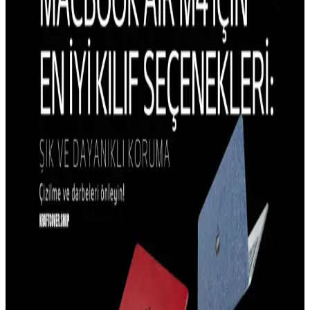
iPhone 15 Pro Kılıflarında Estetik ve Tasarım
Trendleri Güncel Modellerle
iPhone 15 Pro kılıflarının estetik tasarım özellikleri, malzeme ve
renk seçenekleriyle kullanıcıların beklentilerini karşılar, koruma ve
şıklık sağlar.
iPhone 14 Plus Kılıf Trendleri ve Güncel Tasarım
Özellikleri Analizi
iPhone 14 Plus kılıf trendleri, dayanıklılık, şıklık ve fonksiyonellik
odaklı tasarımlarla öne çıkıyor. Malzeme seçimleri ve kullanıcı
beklentileri doğrultusunda en uygun seçenekleri keşfedin.
iPhone 14 Plus için En İyi Dayanıklı ve Estetik Kılıf
Tavsiyeleri
İPhone 14 Plus için dayanıklı, şık ve koruma sağlayan kılıf
önerileriyle cihazınızı güvenle kullanın, malzeme ve tasarım
seçenekleriyle kişisel tarzınıza uygun modelleri keşfedin.
iPhone 15 Pro Kamera Koruma Kılıfları: Tasarım
ve İşlevsellik Analizi