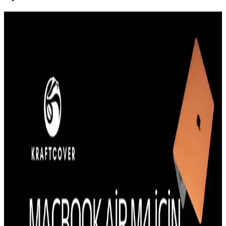
Güçlü ve Şık iPhone 8 Plus Kılıfları: Koruma ve
Estetiğin Buluşması
İphone 8 Plus kullanıcıları için dayanıklı ve estetik kılıf seçenekleri,
yüksek koruma ve şıklık sunar. Malzeme ve tasarım detaylarına
dikkat ederek uzun ömürlü seçimler yapabilirsiniz.
iPhone 13 Kılıfı Kullanıcı Yorumları ve Çeşitleri
Hakkında Bilgi
iPhone 13 kılıfı kullanıcı yorumları ve farklı kılıf türleri hakkında
bilgiler, koruma, tasarım ve kullanım kolaylığı gibi önemli noktaları
içerir.
Galaxy S23 İçin MagSafe Uyumlu Kılıf Durumu ve
Alternatif Seçenekler
Galaxy S23 için resmi veya önerilen MagSafe uyumlu kılıf
seçenekleri bulunmamaktadır. Alternatif manyetik çözümler veya
farklı kılıf seçenekleri değerlendirilmelidir.