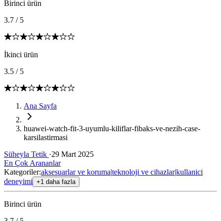
Birinci ürün
3.7
/
5
İkinci ürün
3.5
/
5
Ana Sayfa
huawei-watch-fit-3-uyumlu-kiliflar-fibaks-ve-nezih-case-
karsilastirmasi
Süheyla Tetik
·
29 Mart 2025
En Çok Arananlar
Kategoriler:
aksesuarlar ve koruma
|
teknoloji ve cihazlar
|
kullanici
deneyimi
+1 daha fazla
Birinci ürün
3.7
/
5