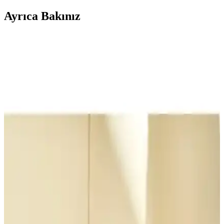
Ayrıca Bakınız
Arzum AR2036 Tostçu Neo Inox ve Tefal Toast
Expert Karşılaştırması
İki farklı tost ve ızgara makinesi detaylı karşılaştırmasıyla, malzeme
kalitesi, kullanım kolaylığı ve dayanıklılık gibi önemli özellikler
analiz edildi.
Korkmaz A316-13 Tostella ve Tefal Toast Expert
Karşılaştırması: Özellikler ve Kullanıcı Yorumları
Korkmaz A316-13 Tostella ve Tefal Toast Expert tost makineleri,
kapasite, ısı ayarları ve temizlik özellikleriyle karşılaştırıldı. Kullanıcı
yorumlarıyla performans ve dayanıklılık analiz edildi.
Homend ve Karaca Tost Makinesi Karşılaştırması:
Özellikler ve Kullanıcı Yorumları
Homend Grilliant 1344H ve Karaca Future Essential tost makineleri
karşılaştırmasında güç, tasarım ve kullanım kolaylığı gibi kriterler