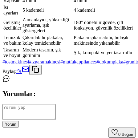
Kapasite
4 dilim
4 dilim
Isı
5 kademeli
4 kademeli
ayarları
Zamanlayıcı, yüksekliği
Gelişmiş
180° dönebilir gövde, çift
ayarlama, ışık
özellikler
fonksiyon, güvenlik özellikleri
göstergeleri
Temizlik
Çıkarılabilir plakalar,
Plakalar çıkarılabilir, bulaşık
ve bakım
kolay temizlenebilir
makinesinde yıkanabilir
Tasarım
Modern tasarım, şık
Şık, kompakt ve yer tasarruflu
ve boyut
görünüm
#
tostmakinesi
#
izgaramakinesi
#
mutfakappliances
#
dokumplaka
#
granit
Paylaş:
f
𝕏
Yorumlar:
Yorum
0
Beğen