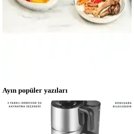
Karaca Gastro Classic ve Schafer Contempo Tost ve
Izgara Makinesi Karşılaştırması
Karaca Gastro Classic ve Schafer Contempo modellerinin
özellikleri, kullanıcı yorumları ve performansları detaylı
karşılaştırmasıyla en uygun mutfak aletini seçin.
Karaca Tost ve Izgara Makinesi Karşılaştırması:
Performans, Dayanıklılık ve Kullanım Kolaylığı
İki popüler Karaca tost ve ızgara makinesi modelini detaylı
karşılaştırıyoruz. Performans, dayanıklılık ve kullanım kolaylığı gibi
kriterlerle en uygun seçimi yapmanıza yardımcı oluyoruz.
Ayın popüler yazıları