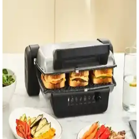
detaylandırıldı.
Schafer Grill Chef Rose Gold Tost Makinesi: Estetik
ve Fonksiyonellik Bir Arada
Schafer Grill Chef Rose Gold tost makinesi, hızlı ısınma, geniş
kapasite ve şık tasarımıyla günlük mutfak ihtiyaçlarını karşılar, kolay
kullanım ve temizlik sağlar.
Korkmaz Tostema Azura Maxi: Çok Fonksiyonlu,
Şık ve Güçlü Tost Makinesi Tanıtımı
Korkmaz Tostema Azura Maxi, yüksek güç, çok fonksiyon ve şık
tasarımıyla mutfakta pratiklik sağlar. Izgara, kızartma ve tost
özellikleriyle öne çıkar, kolay temizlenir ve dayanıklıdır.
Sinbo SSM 2571 ve Vestel Sefa T2002 Kırmızı Tost
Makinesi Karşılaştırması ve Özellikleri
Sinbo SSM 2571 ve Vestel Sefa T2002 tost makineleri güç, tasarım
ve performans açısından karşılaştırıldı. Kullanıcı yorumlarıyla
dayanıklılık ve kullanım kolaylığı değerlendirildi.