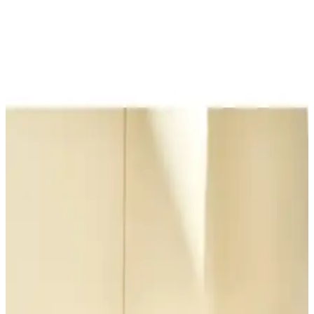
Arzum AR2036 Tostçu Neo Inox ve Tefal Toast
Expert Karşılaştırması
İki farklı tost ve ızgara makinesi detaylı karşılaştırmasıyla, malzeme
kalitesi, kullanım kolaylığı ve dayanıklılık gibi önemli özellikler
analiz edildi.
Korkmaz A316-13 Tostella ve Tefal Toast Expert
Karşılaştırması: Özellikler ve Kullanıcı Yorumları
Korkmaz A316-13 Tostella ve Tefal Toast Expert tost makineleri,
kapasite, ısı ayarları ve temizlik özellikleriyle karşılaştırıldı. Kullanıcı
yorumlarıyla performans ve dayanıklılık analiz edildi.
Homend ve Karaca Tost Makinesi Karşılaştırması:
Özellikler ve Kullanıcı Yorumları
Homend Grilliant 1344H ve Karaca Future Essential tost makineleri
karşılaştırmasında güç, tasarım ve kullanım kolaylığı gibi kriterler
detaylandırıldı.
Schafer Grill Chef Rose Gold Tost Makinesi: Estetik