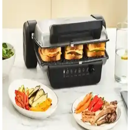
ve Fonksiyonellik Bir Arada
Schafer Grill Chef Rose Gold tost makinesi, hızlı ısınma, geniş
kapasite ve şık tasarımıyla günlük mutfak ihtiyaçlarını karşılar, kolay
kullanım ve temizlik sağlar.
Korkmaz Tostema Azura Maxi: Çok Fonksiyonlu,
Şık ve Güçlü Tost Makinesi Tanıtımı
Korkmaz Tostema Azura Maxi, yüksek güç, çok fonksiyon ve şık
tasarımıyla mutfakta pratiklik sağlar. Izgara, kızartma ve tost
özellikleriyle öne çıkar, kolay temizlenir ve dayanıklıdır.
Sinbo SSM 2571 ve Vestel Sefa T2002 Kırmızı Tost
Makinesi Karşılaştırması ve Özellikleri
Sinbo SSM 2571 ve Vestel Sefa T2002 tost makineleri güç, tasarım
ve performans açısından karşılaştırıldı. Kullanıcı yorumlarıyla
dayanıklılık ve kullanım kolaylığı değerlendirildi.
Karaca Gastro Classic ve Schafer Contempo Tost ve
Izgara Makinesi Karşılaştırması
Karaca Gastro Classic ve Schafer Contempo modellerinin