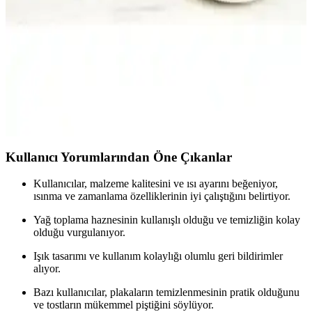
özellikleri, kullanıcı yorumları ve performansları detaylı
karşılaştırmasıyla en uygun mutfak aletini seçin.
Karaca Tost ve Izgara Makinesi Karşılaştırması:
Performans, Dayanıklılık ve Kullanım Kolaylığı
İki popüler Karaca tost ve ızgara makinesi modelini detaylı
karşılaştırıyoruz. Performans, dayanıklılık ve kullanım kolaylığı gibi
kriterlerle en uygun seçimi yapmanıza yardımcı oluyoruz.
Kullanıcı Yorumlarından Öne Çıkanlar
Kullanıcılar, malzeme kalitesini ve ısı ayarını beğeniyor,
ısınma ve zamanlama özelliklerinin iyi çalıştığını belirtiyor.
Yağ toplama haznesinin kullanışlı olduğu ve temizliğin kolay
olduğu vurgulanıyor.
Işık tasarımı ve kullanım kolaylığı olumlu geri bildirimler
alıyor.
Bazı kullanıcılar, plakaların temizlenmesinin pratik olduğunu
ve tostların mükemmel piştiğini söylüyor.