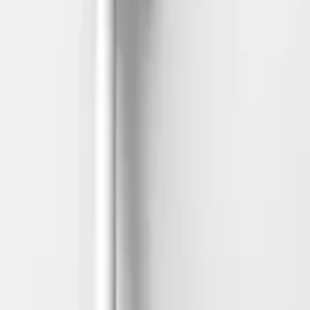
0
Beğen