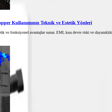
per Kullanımının Teknik ve Estetik Yönleri
k ve fonksiyonel avantajlar sunar. EMI, kısa devre riski ve dayanıklılık