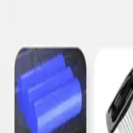
## Ekstra Özellikler ve Avantajlar
- Yıkanabilir Filtre: Temizlik sonrası kolayca temizlenebilir, böylece hi
- LED Işık Desteği: Karşılaşılan karanlık alanlarda veya detaylı temizl
- Çok Hafif ve Taşınabilir: Ağırlığını minimuma indiren tasarımıyla, y
- Çok Yönlü Kullanım: Ev ve otomobil temizliğinde kullanılabilir, böylec
## Kullanıcı Yorumları ve Değerlendirmeler
Kullanıcılar, ürünün hafifliği ve güçlü emiş gücü nedeniyle memnuniyetle
olduğunu ve batarya ömrünün beklentileri karşıladığını belirtmektedir. A
## Sonuç ve Değerlendirme
EZERE 12000pa Islak Kuru Güçlü Emişli Kablosuz Süpürge, teknolojini
aksesuarlarıyla, farklı yüzeylerde yüksek performans gösterir. Ayrıca, s
seçimdir. Bu ürün, modern yaşamın gereksinimlerine uygun, dayanıklı ve
Paylaş:
f
𝕏