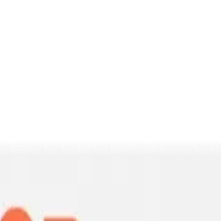
nlü kullanım özellikleriyle ev ve araç temizliğinde pratik çözümler s
da sizi bekliyor.
 Günümüzde hızla gelişen teknolojiler sayesinde, temizlik işlemlerini da