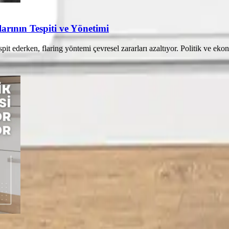
arının Tespiti ve Yönetimi
pit ederken, flaring yöntemi çevresel zararları azaltıyor. Politik ve eko