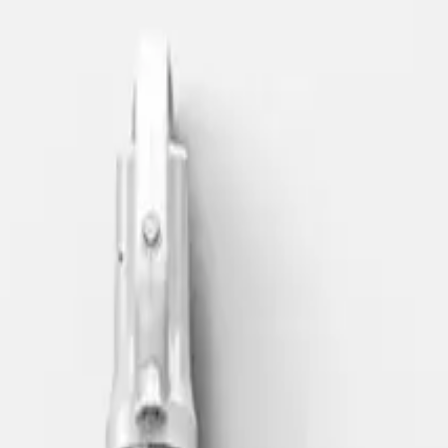
klere sahip bir temizlik cihazıdır.
 sapı, kullanıcının el konforunu artırır ve uzun süreli temizliklerde
llikle toz, saç, kırıntı ve ufak tefek çöplerin hızlıca
. Bu süre, günlük kullanım için yeterlidir ve otomobillerde ya da
anım için idealdir. Ayrıca, uzun ömürlü ve yıkanabilir filtre sistemi,
 otomobil içi gibi farklı alanlarda kullanılabilir. İçerisinde bulunan
aşamında komşuları rahatsız etmeden kullanmaya imkan tanır.