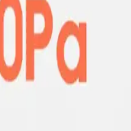
rge, kullanıcıların beklentilerini karşılamayı amaçlayan üstün özelli
pakt tasarımı sayesinde kullanım ve saklama kolaylığı sağlar. Ergonomik
a kabiliyetini artırır ve temizlik işlemlerini hızlandırır.
 sayesinde yüksek performans gösterir. 12000 Pa yüksek emiş gücü, öze
 olup, tamamen dolu bir pil ile 30 dakika boyunca verimli temizlik sağlar
 kablosu ile kolayca şarj edilebilir. Sık kullanılan yerlerde pratik kull
layan aparatları ve derz tüpü sayesinde, döşeme, fayans, seramik, halı ve
asında ek konfor sağlar.
le dikkat çeker. Gürültü seviyesinin düşük olması, özellikle apartman y