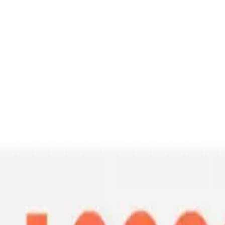
Beyazıt Büyüka
Yazarı Ziyaret Et
İlham Veren Yazılar
Değerlendirme
3.7
/
5
Yazar
Beyazıt Büyüka
Tür
İlham Veren Yazılar
Yayınlanma
13 Mart 2025
Güncelleme
19 Ocak 2026
Kategoriler
teknoloji-ve-cihazlar
performans-ve-kalite
Bu Yazı Hakkında
EZERE 12000pa kablosuz süpürge, güçlü emiş, hafiflik ve çok yö
Trendler, ipuçları, rehberler ve yeni fikirlerle dolu içerikler bura
## Ürünün Genel Tanıtımı
Ev temizliği, yaşam kalitesini doğrudan etkileyen önemli bir faktördür.