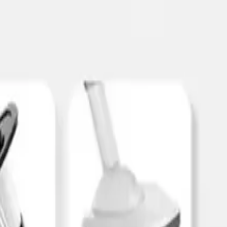
jyen sağlanır.
iklerde avantaj sağlar.
üksek yerlere ulaşmayı ve kullanım sırasında rahatlık sunar.
e tek cihazla farklı alanlar etkili şekilde temizlenir.
rini dile getiriyor. Filtresinin yıkanabilir olması, bakımını kolaylaştırd
yrıca, küçük parçaları ve tozları etkili şekilde toplaması, günlük kullan
n sunduğu avantajları en iyi şekilde kullanan, ergonomik tasarımıyla 
essiz çalışması ve hafifliği ile kullanıcı konforunu artırır. Günlük yaşa
 kullanışlı bir temizlik cihazıdır.