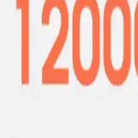
EZERE 12000pa Islak Kuru Güçlü Emişli Kablosuz Ev ve Araç Dikey Süpü
## Tasarım ve Ergonomi
Bu model, şık beyaz rengiyle modern ve estetik bir görünüm sunar. Kom
yorgunluğu azaltır. Hafif yapısı, yüksek yerlerde ve dar alanlarda manevr
## Teknik Özellikler ve Güç
EZERE süpürge, 2000 W güçle çalışan motoru ve BLDC motor teknolojisi
temizlenmesine olanak sağlar. Şarjlı kullanım süresi 2-3 saat arasında
evlerde pratik çözümler sunar.
## Batarya ve Şarj Özellikleri
Şarjlı yapısı, kablo karmaşası olmadan hareket özgürlüğü sunar. USB şarj
bakımını kolaylaştırır ve cihazın verimliliğini korur.
## Kullanım Alanları ve Aksesuarlar
Ürün, çeşitli yüzeylerde etkili performans gösterir. Yüzeylere uyum sağ
uzun düz başlık fırça, uzatma hortumu ve çeşitli aparatlar, temizlik sır
## Gürültü Seviyesi ve Çalışma Konforu
84 dB ses seviyesine sahip olan bu süpürge, sessiz çalışma özelliği i