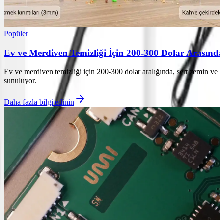
Popüler
Ev ve Merdiven Temizliği İçin 200-300 Dolar Arasında
Ev ve merdiven temizliği için 200-300 dolar aralığında, sert zemin ve h
sunuluyor.
Daha fazla bilgi edinin