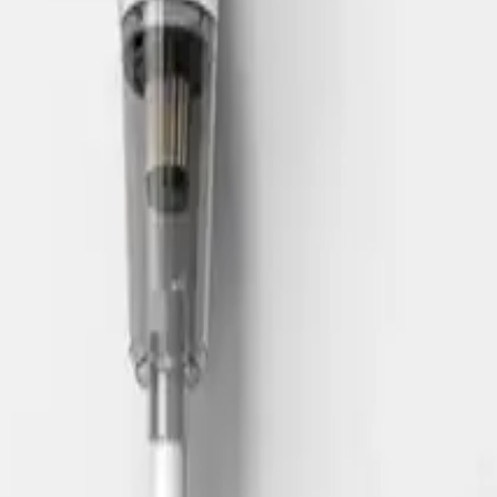
ığı için tercih sebebidir. Ancak, bazı kullanıcılar şarj süresinin uzun
ım için idealdir.
pratik bir temizlik çözümüdür. Güçlü emiş gücü ve çeşitli
mda, kısa zamanda etkili temizlik yapmak isteyenler için ideal bir