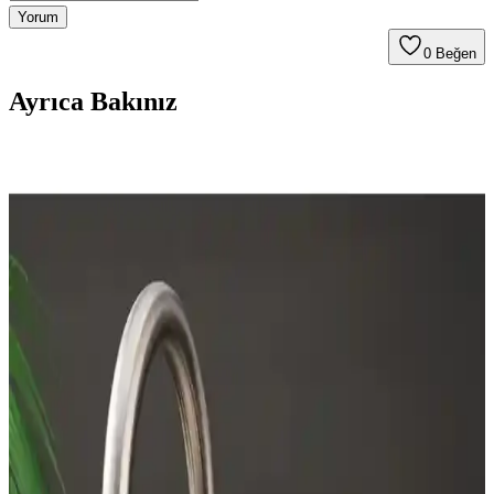
Yorum
0
Beğen
Ayrıca Bakınız
İndüksiyon Ocaklarının Özellikleri, Avantajları ve
Kullanıcı Deneyimleri
İndüksiyon ocakları, manyetik alanla hızlı ısıtma ve enerji verimliliği
sağlar. Güvenlik, kolay temizlik ve hassas sıcaklık kontrolü
avantajlarıyla öne çıkar. Uygun tencere seçimi ve kaliteli model
tercihine dikkat edilmelidir.
Tezgah Derinliğinde Buzdolabı Seçimi: Markalar,
Modeller ve Fiyat Performans Analizi
Tezgah derinliğinde buzdolabı seçimi, mutfak tasarımına uyum,
dayanıklılık ve fiyat performansını içerir. LG, Bosch, Fisher &
Paykel gibi markaların modelleri ve özellikleri karşılaştırılır.
Modern Mutfak Robotları: Günümüz