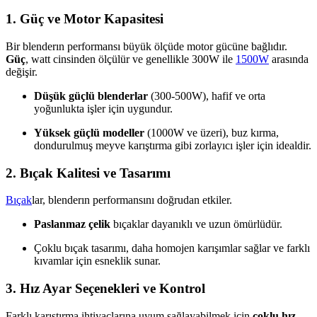
1. Güç ve Motor Kapasitesi
Bir blenderın performansı büyük ölçüde motor gücüne bağlıdır.
Güç
, watt cinsinden ölçülür ve genellikle 300W ile
1500W
arasında
değişir.
Düşük güçlü blenderlar
(300-500W), hafif ve orta
yoğunlukta işler için uygundur.
Yüksek güçlü modeller
(1000W ve üzeri), buz kırma,
dondurulmuş meyve karıştırma gibi zorlayıcı işler için idealdir.
2. Bıçak Kalitesi ve Tasarımı
Bıçak
lar, blenderın performansını doğrudan etkiler.
Paslanmaz çelik
bıçaklar dayanıklı ve uzun ömürlüdür.
Çoklu bıçak tasarımı, daha homojen karışımlar sağlar ve farklı
kıvamlar için esneklik sunar.
3. Hız Ayar Seçenekleri ve Kontrol
Farklı karıştırma ihtiyaçlarına uyum sağlayabilmek için
çoklu hız