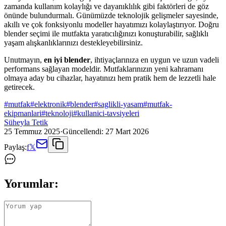
zamanda kullanım kolaylığı ve dayanıklılık gibi faktörleri de göz
önünde bulundurmalı. Günümüzde teknolojik gelişmeler sayesinde,
akıllı ve çok fonksiyonlu modeller hayatımızı kolaylaştırıyor. Doğru
blender seçimi ile mutfakta yaratıcılığınızı konuşturabilir, sağlıklı
yaşam alışkanlıklarınızı destekleyebilirsiniz.
Unutmayın,
en iyi blender
, ihtiyaçlarınıza en uygun ve uzun vadeli
performans sağlayan modeldir. Mutfaklarınızın yeni kahramanı
olmaya aday bu cihazlar, hayatınızı hem pratik hem de lezzetli hale
getirecek.
#
mutfak
#
elektronik
#
blender
#
saglikli-yasam
#
mutfak-
ekipmanlari
#
teknoloji
#
kullanici-tavsiyeleri
Süheyla Tetik
25 Temmuz 2025
·
Güncellendi:
27 Mart 2026
Paylaş:
f
𝕏
Yorumlar: