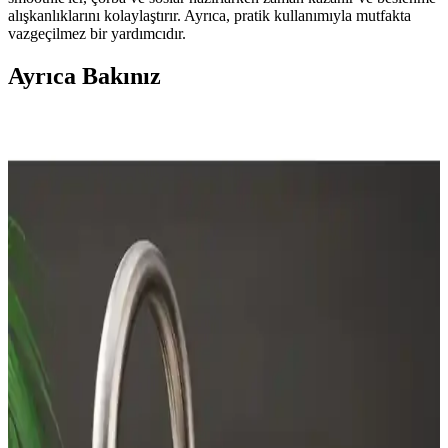
alışkanlıklarını kolaylaştırır. Ayrıca, pratik kullanımıyla mutfakta
vazgeçilmez bir yardımcıdır.
Ayrıca Bakınız
İndüksiyon Ocaklarının Özellikleri, Avantajları ve
Kullanıcı Deneyimleri
İndüksiyon ocakları, manyetik alanla hızlı ısıtma ve enerji verimliliği
sağlar. Güvenlik, kolay temizlik ve hassas sıcaklık kontrolü
avantajlarıyla öne çıkar. Uygun tencere seçimi ve kaliteli model
tercihine dikkat edilmelidir.
Tezgah Derinliğinde Buzdolabı Seçimi: Markalar,
Modeller ve Fiyat Performans Analizi
Tezgah derinliğinde buzdolabı seçimi, mutfak tasarımına uyum,
dayanıklılık ve fiyat performansını içerir. LG, Bosch, Fisher &
Paykel gibi markaların modelleri ve özellikleri karşılaştırılır.
Modern Mutfak Robotları: Günümüz