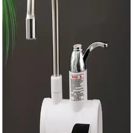
Mutfaklarının Vazgeçilmez Teknolojik Çözümleri
Günümüzde mutfak robotları, çok fonksiyonlu ve kullanışlı
tasarımlarıyla zaman ve enerji tasarrufu sağlıyor, mutfakta verimliliği
artırıyor.
10 İşlevli Çok Fonksiyonlu Mutfak Robotları ve
Kullanım Avantajları
Gelişen mutfak teknolojileri ile 10 fonksiyonlu mutfak robotları,
zamandan ve enerjiden tasarruf ederek mutfakta pratik çözümler
sunar.
Özel Gereksinimli Bireyler İçin Basit Kontrollü
Airfryer Seçim Rehberi
Özel gereksinimli bireyler için basit döner düğmeli ve az butonlu
airfryer modelleri önerilmektedir. Bu cihazlar, kullanım kolaylığı ve
güvenlik sağlar, bağımsız yemek hazırlamayı destekler.
Dökme Demir Ocak Izgaralarının Dayanıklılığı,
Temizlik ve Kullanım Avantajları
Dökme demir ocak ızgaraları dayanıklılıkları ve sağlam yapılarıyla