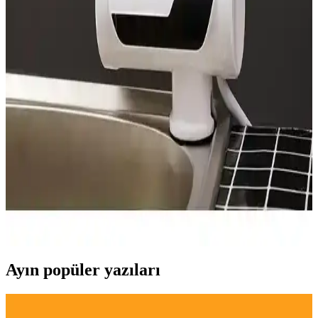
Dökme demir ocak ızgaraları dayanıklılıkları ve sağlam yapılarıyla
öne çıkar. Temizlikte zorluklar yaşansa da düzenli bakım ve uygun
yöntemlerle uzun ömürlü kullanımları mümkündür.
Elektrikli Kıyma Makineleri: Mutfakta Pratiklik ve
Hijyen Sağlayan Çözümler
Elektrikli kıyma makineleri, dayanıklı malzemeleri ve gelişmiş
özellikleriyle mutfakta pratiklik sağlar, hijyen ve güvenlik sunar,
kullanım alanları geniştir.
Hızlı Su Isıtıcıları: Modern Yaşam İçin Güvenilir ve
Pratik Çözüm Rehberi
Modern yaşamın vazgeçilmezi olan hızlı su ısıtıcıları, pratiklik, enerji
tasarrufu ve güvenlik özellikleriyle öne çıkar. Farklı modeller ve
kullanım alanlarıyla hayatınızı kolaylaştırır.
Ayın popüler yazıları