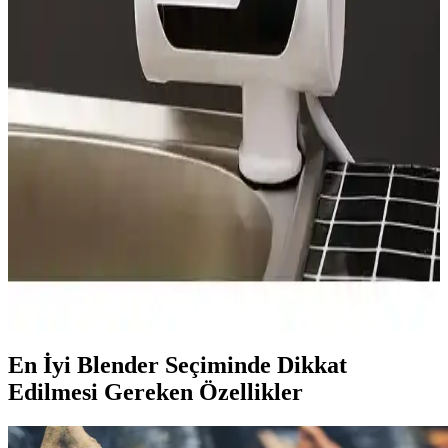
öne çıkar. Temizlikte zorluklar yaşansa da düzenli bakım ve uygun
yöntemlerle uzun ömürlü kullanımları mümkündür.
Elektrikli Kıyma Makineleri: Mutfakta Pratiklik ve
Hijyen Sağlayan Çözümler
Elektrikli kıyma makineleri, dayanıklı malzemeleri ve gelişmiş
özellikleriyle mutfakta pratiklik sağlar, hijyen ve güvenlik sunar,
kullanım alanları geniştir.
Hızlı Su Isıtıcıları: Modern Yaşam İçin Güvenilir ve
Pratik Çözüm Rehberi
Modern yaşamın vazgeçilmezi olan hızlı su ısıtıcıları, pratiklik, enerji
tasarrufu ve güvenlik özellikleriyle öne çıkar. Farklı modeller ve
kullanım alanlarıyla hayatınızı kolaylaştırır.
En İyi Blender Seçiminde Dikkat
Edilmesi Gereken Özellikler