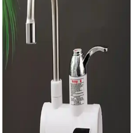
Mutfaklarının Vazgeçilmez Teknolojik Çözümleri
Günümüzde mutfak robotları, çok fonksiyonlu ve kullanışlı
tasarımlarıyla zaman ve enerji tasarrufu sağlıyor, mutfakta verimliliği
artırıyor.
10 İşlevli Çok Fonksiyonlu Mutfak Robotları ve
Kullanım Avantajları
Gelişen mutfak teknolojileri ile 10 fonksiyonlu mutfak robotları,
zamandan ve enerjiden tasarruf ederek mutfakta pratik çözümler
sunar.
Özel Gereksinimli Bireyler İçin Basit Kontrollü
Airfryer Seçim Rehberi
Özel gereksinimli bireyler için basit döner düğmeli ve az butonlu
airfryer modelleri önerilmektedir. Bu cihazlar, kullanım kolaylığı ve
güvenlik sağlar, bağımsız yemek hazırlamayı destekler.
Dökme Demir Ocak Izgaralarının Dayanıklılığı,
Temizlik ve Kullanım Avantajları