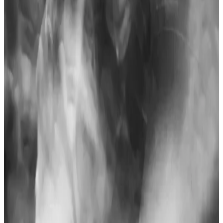
hesaplamalarda pratiklik sağlar. Doğru kullanım teknikleriyle
işlemleriniz daha hızlı ve doğru olur.
Ofis Hesap Makinesi Seçimi ve Kullanımının İş
Verimliliğine Katkıları
Ofis hesap makineleri, zaman ve doğruluğu ön planda tutan modern
iş ortamlarının vazgeçilmez araçlarıdır. Çok fonksiyonlu ve
dayanıklı modeller, finans ve muhasebe işlemlerinde hata riskini
azaltır, iş akışını hızlandırır.
Hesap Makinesinde Üs Alma İşlemi ve Kullanım
Yöntemleri Rehberi
Hesap makinelerinde üs alma işlemi, temel matematiksel işlemlerden
bilimsel hesaplamalara kadar geniş kullanım alanı sunar. Bu
rehberde, üs alma tuşlarının yerleri, kullanım adımları ve ipuçları
detaylı şekilde anlatılmaktadır.
Elektronik Hesap Makinesi Ondalık Ayarlarının
Temel Bilgileri ve Uygulama İpuçları
Hesap makinelerinde ondalık ayarını doğru yaparak