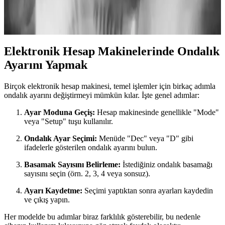
hesaplamalarınızda hassasiyet ve güvenilirlik sağlayın. Bu rehber,
ayarların nasıl yapıldığını ve dikkat edilmesi gereken noktaları
anlatıyor.
Elektronik Hesap Makinelerinde Ondalık
Ayarını Yapmak
Birçok elektronik hesap makinesi, temel işlemler için birkaç adımla
ondalık ayarını değiştirmeyi mümkün kılar. İşte genel adımlar:
Ayar Moduna Geçiş:
Hesap makinesinde genellikle "Mode"
veya "Setup" tuşu kullanılır.
Ondalık Ayar Seçimi:
Menüde "Dec" veya "D" gibi
ifadelerle gösterilen ondalık ayarını bulun.
Basamak Sayısını Belirleme:
İstediğiniz ondalık basamağı
sayısını seçin (örn. 2, 3, 4 veya sonsuz).
Ayarı Kaydetme:
Seçimi yaptıktan sonra ayarları kaydedin
ve çıkış yapın.
Her modelde bu adımlar biraz farklılık gösterebilir, bu nedenle