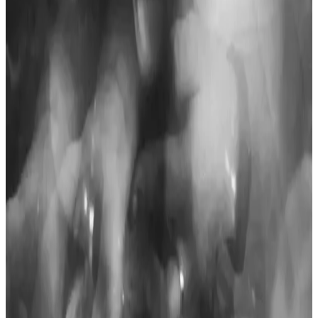
Yenilikçi elektronik hesap makineleri, yüksek çözünürlüklü ekranlar
ve gelişmiş fonksiyonlarla kullanıcıların ihtiyaçlarına uygun
çözümler sunuyor.
Elektronik hesap makinelerinin temel özellikleri ve
çeşitli sektörlerdeki kullanım alanları
Elektronik hesap makineleri, temel matematik işlemlerinden gelişmiş
fonksiyonlara kadar çeşitli özellikler sunar. Eğitim, finans ve
mühendislik gibi alanlarda vazgeçilmezdir.
Hesap Makinesi Tax Ayarlarının Doğru Yapılması
ve Güncellemeleri Rehberi
Hesap makinesi tax ayarlarının önemi, nasıl yapılacağı ve dikkat
edilmesi gereken noktalar detaylı şekilde anlatılıyor. Doğru ayarlarla
finansal işlemlerinizde güven sağlayın.
Hesap Makinesi Yüzde Tuşunun İşlevleri ve
Kullanım İpuçları
Hesap makinelerinde yüzde tuşu, indirim, faiz ve finansal