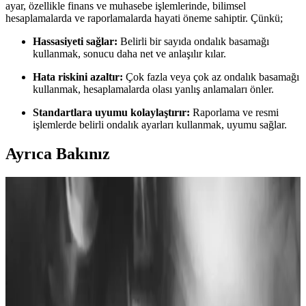
ayar, özellikle finans ve muhasebe işlemlerinde, bilimsel
hesaplamalarda ve raporlamalarda hayati öneme sahiptir. Çünkü;
Hassasiyeti sağlar:
Belirli bir sayıda ondalık basamağı
kullanmak, sonucu daha net ve anlaşılır kılar.
Hata riskini azaltır:
Çok fazla veya çok az ondalık basamağı
kullanmak, hesaplamalarda olası yanlış anlamaları önler.
Standartlara uyumu kolaylaştırır:
Raporlama ve resmi
işlemlerde belirli ondalık ayarları kullanmak, uyumu sağlar.
Ayrıca Bakınız
Elektronik Hesap Makineleri: Temel Özellikler ve
Gelecekteki Yenilikler
Elektronik hesap makineleri temel ve gelişmiş özellikleriyle
matematik işlemlerini hızlandırır, mobil ve yapay zeka
entegrasyonlarıyla geleceğin teknolojisini yansıtır.
Gelişmiş Elektronik Hesap Makineleri: Fonksiyonlar
ve Gelecek Trendler