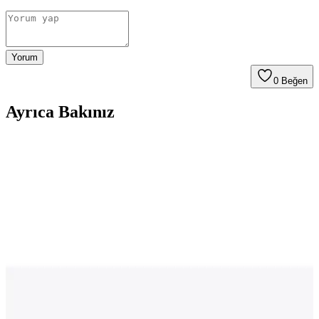
Yorum
0
Beğen
Ayrıca Bakınız
iPhone 11 için dayanıklı kılıf seçiminde dikkat
edilmesi gerekenler ve kullanım avantajları
iPhone 11 için dayanıklı kılıf seçimi, cihazı koruma ve uzun ömür
sağlama açısından önemlidir. Malzeme ve tasarım detaylarına dikkat
edilerek maksimum koruma elde edilir.
Redmi Telefonlar İçin Güncel Kılıf ve Kamera
Koruma Alternatifleri ve Kullanım İpuçları
Redmi telefonlar için çeşitli kılıf ve kamera koruma seçenekleri,
dayanıklılık ve estetik avantajlarıyla kullanıcılara sunuluyor. Doğru