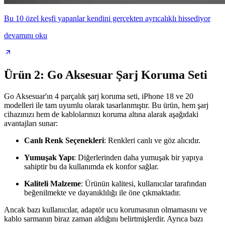
Bu 10 özel keşfi yapanlar kendini gerçekten ayrıcalıklı hissediyor
devamını oku
Ürün 2: Go Aksesuar Şarj Koruma Seti
Go Aksesuar'ın 4 parçalık şarj koruma seti, iPhone 18 ve 20
modelleri ile tam uyumlu olarak tasarlanmıştır. Bu ürün, hem şarj
cihazınızı hem de kablolarınızı koruma altına alarak aşağıdaki
avantajları sunar:
Canlı Renk Seçenekleri
: Renkleri canlı ve göz alıcıdır.
Yumuşak Yapı
: Diğerlerinden daha yumuşak bir yapıya
sahiptir bu da kullanımda ek konfor sağlar.
Kaliteli Malzeme
: Ürünün kalitesi, kullanıcılar tarafından
beğenilmekte ve dayanıklılığı ile öne çıkmaktadır.
Ancak bazı kullanıcılar, adaptör ucu korumasının olmamasını ve
kablo sarmanın biraz zaman aldığını belirtmişlerdir. Ayrıca bazı