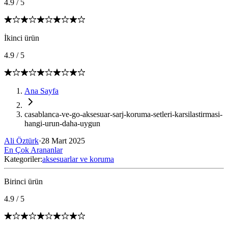
4.9
/
5
İkinci ürün
4.9
/
5
Ana Sayfa
casablanca-ve-go-aksesuar-sarj-koruma-setleri-karsilastirmasi-
hangi-urun-daha-uygun
Ali Öztürk
·
28 Mart 2025
En Çok Arananlar
Kategoriler:
aksesuarlar ve koruma
Birinci ürün
4.9
/
5