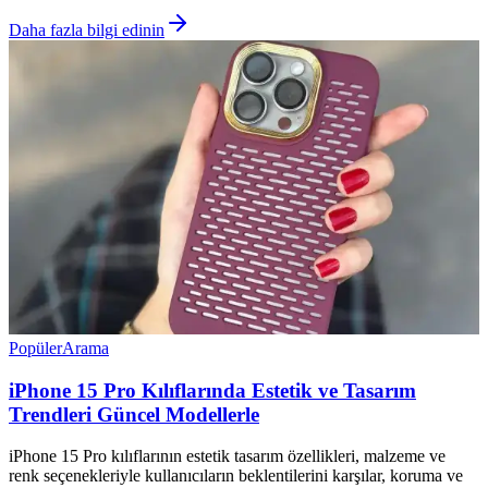
Daha fazla bilgi edinin
Popüler
Arama
iPhone 15 Pro Kılıflarında Estetik ve Tasarım
Trendleri Güncel Modellerle
iPhone 15 Pro kılıflarının estetik tasarım özellikleri, malzeme ve
renk seçenekleriyle kullanıcıların beklentilerini karşılar, koruma ve