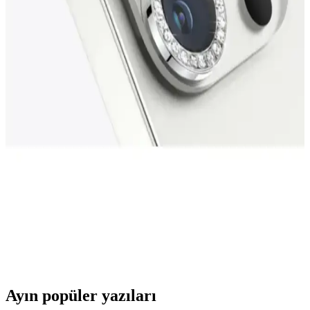
Samsung Galaxy Note 8 için Deri Görünümlü Lux
Niss Silikon Kılıf Şıklık ve Koruma Sağlar
Deri görünümlü, şık ve hafif silikon kılıf, Samsung Galaxy Note 8'i
çizilmelere ve darbelere karşı korurken estetik bir görünüm sunar.
Xiaomi Redmi Note 9 Pro İçin En İyi Ekran
Koruyucu Karşılaştırması ve Seçim Rehberi
Xiaomi Redmi Note 9 Pro için hayalet ve nano mat ekran
koruyucularını karşılaştırıyoruz. Dayanıklılık, görüntü kalitesi ve
kullanım kolaylığı gibi önemli özellikleri detaylandırıyoruz.
KVK PRİVACY iPhone 15 Pro Kamera Koruma
Ürünleri Karşılaştırması ve Özellikleri
İki farklı KVK PRİVACY iPhone 15 Pro kamera koruma ürününü
detaylı karşılaştırıyoruz. Estetik, dayanıklılık ve kullanım kolaylığı
gibi özellikleriyle en iyi seçimi yapmanıza yardımcı oluyoruz.
Ayın popüler yazıları