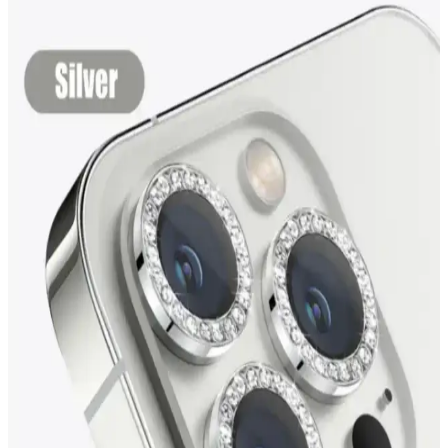
seçimle telefon ömrü uzar ve fotoğraf kalitesi korunur.
KVK iPhone 11 Ekran Koruyucu Seçenekleri ve
Özellikleri Detaylı Analizi
KVK'nin iPhone 11 ekran koruyucu seçenekleri, dayanıklılık,
şeffaflık ve dokunmatik hassasiyet gibi özelliklerle kullanıcılara
çeşitli koruma çözümleri sunar.
Fibaks iPhone 15 Pro Max Ekran Koruyucu
Karşılaştırması: Mat ve Tamperli Cam Seçenekleri
Fibaks markasının iPhone 15 Pro Max ekran koruyucuları olan mat
yüzeyli ve tamperli cam seçeneklerini karşılaştırıyoruz. Her iki
ürünün özellikleri, kullanıcı yorumları ve avantajlarıyla en uygun
koruyucuyu seçmenize yardımcı oluyor.
iPhone 14 ve 15 için Kamera Lens Koruyucu
Seçenekleri ve Önemi
iPhone 14 ve 15 modellerinde kamera lenslerini çizilmelere ve
darbelere karşı koruyan kaliteli lens koruyucuların önemi ve seçim
kriterleri hakkında bilgiler.