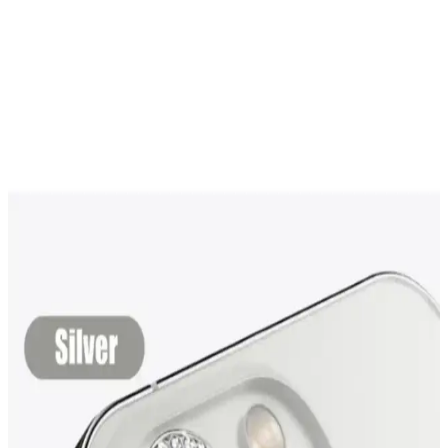
iPhone 11 için dayanıklı kılıf seçiminde dikkat
edilmesi gerekenler ve kullanım avantajları
iPhone 11 için dayanıklı kılıf seçimi, cihazı koruma ve uzun ömür
sağlama açısından önemlidir. Malzeme ve tasarım detaylarına dikkat
edilerek maksimum koruma elde edilir.
Redmi Telefonlar İçin Güncel Kılıf ve Kamera
Koruma Alternatifleri ve Kullanım İpuçları
Redmi telefonlar için çeşitli kılıf ve kamera koruma seçenekleri,
dayanıklılık ve estetik avantajlarıyla kullanıcılara sunuluyor. Doğru
seçimle telefon ömrü uzar ve fotoğraf kalitesi korunur.
KVK iPhone 11 Ekran Koruyucu Seçenekleri ve
Özellikleri Detaylı Analizi
KVK'nin iPhone 11 ekran koruyucu seçenekleri, dayanıklılık,
şeffaflık ve dokunmatik hassasiyet gibi özelliklerle kullanıcılara
çeşitli koruma çözümleri sunar.
Fibaks iPhone 15 Pro Max Ekran Koruyucu