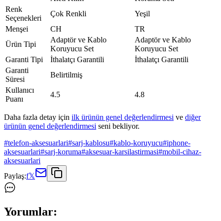
Renk
Çok Renkli
Yeşil
Seçenekleri
Menşei
CH
TR
Adaptör ve Kablo
Adaptör ve Kablo
Ürün Tipi
Koruyucu Set
Koruyucu Set
Garanti Tipi
İthalatçı Garantili
İthalatçı Garantili
Garanti
Belirtilmiş
Süresi
Kullanıcı
4.5
4.8
Puanı
Daha fazla detay için
ilk ürünün genel değerlendirmesi
ve
diğer
ürünün genel değerlendirmesi
seni bekliyor.
#
telefon-aksesuarlari
#
sarj-kablosu
#
kablo-koruyucu
#
iphone-
aksesuarlari
#
sarj-koruma
#
aksesuar-karsilastirmasi
#
mobil-cihaz-
aksesuarlari
Paylaş:
f
𝕏
Yorumlar: