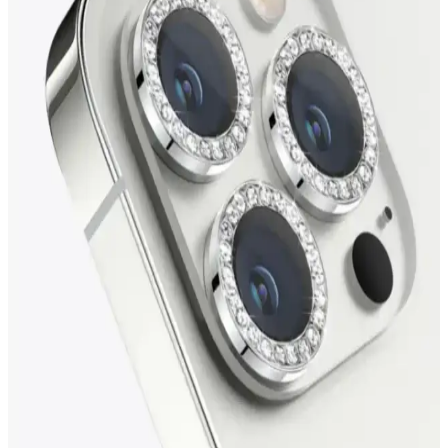
Karşılaştırması: Mat ve Tamperli Cam Seçenekleri
Fibaks markasının iPhone 15 Pro Max ekran koruyucuları olan mat
yüzeyli ve tamperli cam seçeneklerini karşılaştırıyoruz. Her iki
ürünün özellikleri, kullanıcı yorumları ve avantajlarıyla en uygun
koruyucuyu seçmenize yardımcı oluyor.
iPhone 14 ve 15 için Kamera Lens Koruyucu
Seçenekleri ve Önemi
iPhone 14 ve 15 modellerinde kamera lenslerini çizilmelere ve
darbelere karşı koruyan kaliteli lens koruyucuların önemi ve seçim
kriterleri hakkında bilgiler.
Samsung Galaxy Note 8 için Deri Görünümlü Lux
Niss Silikon Kılıf Şıklık ve Koruma Sağlar
Deri görünümlü, şık ve hafif silikon kılıf, Samsung Galaxy Note 8'i
çizilmelere ve darbelere karşı korurken estetik bir görünüm sunar.
Xiaomi Redmi Note 9 Pro İçin En İyi Ekran
Koruyucu Karşılaştırması ve Seçim Rehberi