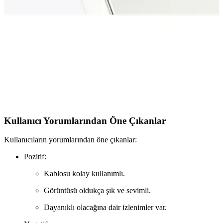
Xiaomi Redmi Note 9 Pro için hayalet ve nano mat ekran
koruyucularını karşılaştırıyoruz. Dayanıklılık, görüntü kalitesi ve
kullanım kolaylığı gibi önemli özellikleri detaylandırıyoruz.
KVK PRİVACY iPhone 15 Pro Kamera Koruma
Ürünleri Karşılaştırması ve Özellikleri
İki farklı KVK PRİVACY iPhone 15 Pro kamera koruma ürününü
detaylı karşılaştırıyoruz. Estetik, dayanıklılık ve kullanım kolaylığı
gibi özellikleriyle en iyi seçimi yapmanıza yardımcı oluyoruz.
Kullanıcı Yorumlarından Öne Çıkanlar
Kullanıcıların yorumlarından öne çıkanlar:
Pozitif:
Kablosu kolay kullanımlı.
Görüntüsü oldukça şık ve sevimli.
Dayanıklı olacağına dair izlenimler var.