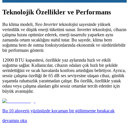
Teknolojik Özellikler ve Performans
Bu klima modeli,
Neo Inverter
teknolojisi sayesinde yüksek
verimlilik ve düşük enerji tüketimi sunar. Inverter teknolojisi, cihazın
çalışma hızını optimize ederek, enerji tasarrufu yaparken aynı
zamanda ortam sıcaklığını stabil tutar. Bu sayede, klima hem
soğutma hem de ısıtma fonksiyonlarında ekonomik ve sürdürülebilir
bir performans gösterir.
12000 BTU kapasitesi, özellikle yaz aylarında hızlı ve etkili
soğutma sağlar. Kullanıcılar, cihazın odaları çok hızlı bir şekilde
serinlettiğini ve sıcak havalarda konforu artırdığını belirtiyor. Ayrıca,
sessiz çalışma özelliği ile 65 dB ses seviyesine ulaşan cihaz, günlük
yaşamda rahatsızlık yaratmadan çalışır. Bu özellik, özellikle yatak
odası veya çalışma alanları gibi sessiz ortamlar tercih edenler için
büyük avantajdır.
Bu 10 alışveriş yüzünüzde kocaman bir gülümseme bırakacak
devamını oku