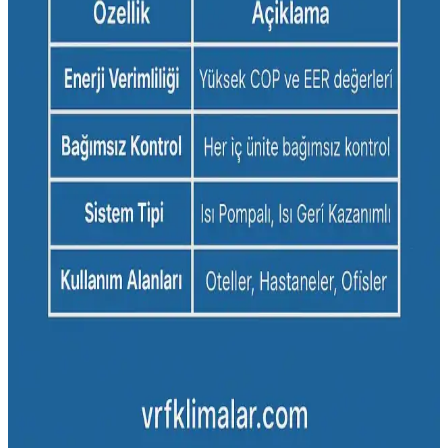
Enerji verimli klimalar, gelişmiş teknolojiler sayesinde enerji
tasarrufu sağlar, çevreye duyarlı ve ekonomik avantajlar sunar, akıllı
özellikleriyle kullanıcı konforunu artırır.
Yüksek Performanslı Klimalar ve Enerji Verimliliği
Teknolojileri Analizi
Yüksek performanslı klimalar, gelişmiş teknolojiler ve enerji
sınıflarıyla enerji tasarrufu sağlar. Doğru kullanım ve bakım,
maliyetleri düşürür ve çevreyi korur.
Enerji Verimli İnverter Klimalar: Modern Yaşam
İçin Ekonomik ve Çevreci Çözüm
İnverter klimalar, düşük enerji tüketimi ve sessiz çalışma
özellikleriyle modern yaşamın vazgeçilmez teknolojileri arasında yer
alır. Güncel modeller, konfor ve tasarrufu bir arada sunar.
Yüksek Performans Klima Çözümleri: Enerji
Verimliliği ve Akıllı Teknolojilerle Gelecek
Yüksek performans klima sistemleri, enerji tasarrufu sağlayan