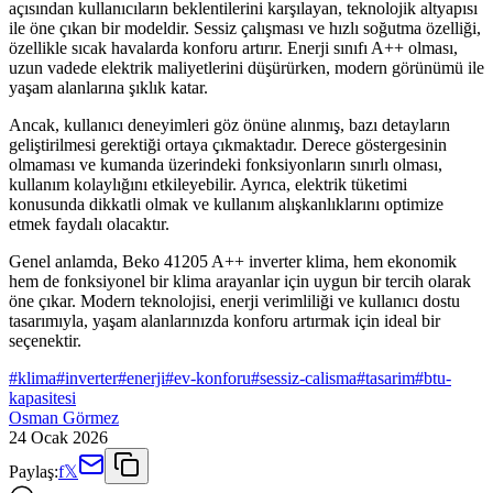
açısından kullanıcıların beklentilerini karşılayan, teknolojik altyapısı
ile öne çıkan bir modeldir. Sessiz çalışması ve hızlı soğutma özelliği,
özellikle sıcak havalarda konforu artırır. Enerji sınıfı A++ olması,
uzun vadede elektrik maliyetlerini düşürürken, modern görünümü ile
yaşam alanlarına şıklık katar.
Ancak, kullanıcı deneyimleri göz önüne alınmış, bazı detayların
geliştirilmesi gerektiği ortaya çıkmaktadır. Derece göstergesinin
olmaması ve kumanda üzerindeki fonksiyonların sınırlı olması,
kullanım kolaylığını etkileyebilir. Ayrıca, elektrik tüketimi
konusunda dikkatli olmak ve kullanım alışkanlıklarını optimize
etmek faydalı olacaktır.
Genel anlamda, Beko 41205 A++ inverter klima, hem ekonomik
hem de fonksiyonel bir klima arayanlar için uygun bir tercih olarak
öne çıkar. Modern teknolojisi, enerji verimliliği ve kullanıcı dostu
tasarımıyla, yaşam alanlarınızda konforu artırmak için ideal bir
seçenektir.
#
klima
#
inverter
#
enerji
#
ev-konforu
#
sessiz-calisma
#
tasarim
#
btu-
kapasitesi
Osman Görmez
24 Ocak 2026
Paylaş:
f
𝕏