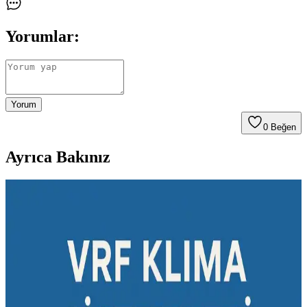
Yorumlar:
Yorum
0
Beğen
Ayrıca Bakınız
Black & Decker Taşınabilir Klimalarda Filtre
Eksikliği ve Performans Sorunları
Black & Decker taşınabilir klimalarda kondanser filtresi olmaması,
toz ve kir birikimine yol açarak performans düşüklüğüne ve erken
arızalara sebep oluyor. Düzenli bakım yapılmadığında cihaz ömrü
kısalıyor.
Nem Alma Cihazları ve Ev İçi Nem Kontrolü: