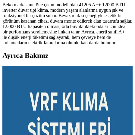
Beko markasının öne çıkan modeli olan 41205 A++ 12000 BTU
inverter duvar tipi klima, modern yaşam alanlarına uygun şık ve
fonksiyonel bir çözüm sunar. Beyaz renk seçeneğiyle estetik bir
görünüm kazanan cihaz, duvara monte edilerek alan tasarrufu sağlar.
12.000 BTU kapasiteli olması, orta büyüklükteki odalar için ideal
bir performans sergilemesine imkan tanır. Ayrıca, enerji sınıfı A++
ile düşük enerji tüketimi sağlayarak, hem çevreye hem de
kullanıcıların elektrik faturalarına olumlu katkılarda bulunur.
Ayrıca Bakınız
Black & Decker Taşınabilir Klimalarda Filtre
Eksikliği ve Performans Sorunları
Black & Decker taşınabilir klimalarda kondanser filtresi olmaması,
toz ve kir birikimine yol açarak performans düşüklüğüne ve erken
arızalara sebep oluyor. Düzenli bakım yapılmadığında cihaz ömrü
kısalıyor.
Nem Alma Cihazları ve Ev İçi Nem Kontrolü:
Performans, Kullanım ve Sınırlamalar