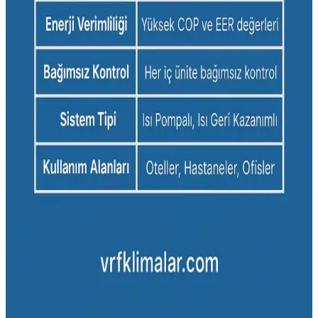
tasarrufu sağlar, çevreye duyarlı ve ekonomik avantajlar sunar, akıllı
özellikleriyle kullanıcı konforunu artırır.
Yüksek Performanslı Klimalar ve Enerji Verimliliği
Teknolojileri Analizi
Yüksek performanslı klimalar, gelişmiş teknolojiler ve enerji
sınıflarıyla enerji tasarrufu sağlar. Doğru kullanım ve bakım,
maliyetleri düşürür ve çevreyi korur.
Enerji Verimli İnverter Klimalar: Modern Yaşam
İçin Ekonomik ve Çevreci Çözüm
İnverter klimalar, düşük enerji tüketimi ve sessiz çalışma
özellikleriyle modern yaşamın vazgeçilmez teknolojileri arasında yer
alır. Güncel modeller, konfor ve tasarrufu bir arada sunar.
Yüksek Performans Klima Çözümleri: Enerji
Verimliliği ve Akıllı Teknolojilerle Gelecek
Yüksek performans klima sistemleri, enerji tasarrufu sağlayan
inverter ve akıllı teknolojilerle donatılmış, iç hava kalitesini artıran
ve sürdürülebilir çözümler sunan modern iklimlendirme sistemleridir.