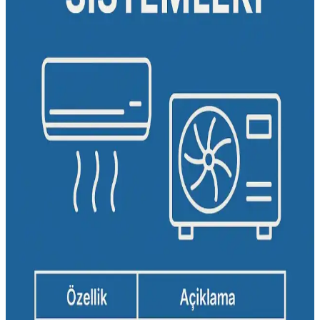
Nem alma cihazları yüksek nemli ortamlarda nemi azaltır ancak
ortam sıcaklığını artırabilir. Performansları sıcaklık ve nem oranına
bağlıdır, ideal ev nem oranı %50 civarındadır.
Wind-Free Klima Teknolojisi ve Alternatif
Modellerin Seçim Kriterleri Analizi
Wind-Free klima teknolojisi, hava akışını azaltarak sessiz ve
konforlu ortamlar sunar. Alternatif modellerin özellikleri ve seçim
kriterleri, enerji verimliliği ve kullanıcı memnuniyetine odaklanır.
Vestel 24 Binlik Güçlü Klima Özellikleri ve Kullanım
Alanları Analizi
Vestel'in 24 binlik güçlü kliması yüksek soğutma kapasitesi, enerji
verimliliği ve dayanıklılığıyla öne çıkar. Geniş alanlarda etkili
performans sağlayan bu model, teknolojik yeniliklerle kullanıcı
konforunu artırır.
Enerji Verimli Soğutma Klimaları: Güncel
Teknolojiler ve Özellikler
Enerji verimli klimalar, gelişmiş teknolojiler sayesinde enerji