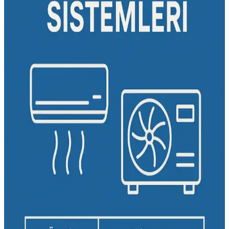
Performans, Kullanım ve Sınırlamalar
Nem alma cihazları yüksek nemli ortamlarda nemi azaltır ancak
ortam sıcaklığını artırabilir. Performansları sıcaklık ve nem oranına
bağlıdır, ideal ev nem oranı %50 civarındadır.
Wind-Free Klima Teknolojisi ve Alternatif
Modellerin Seçim Kriterleri Analizi
Wind-Free klima teknolojisi, hava akışını azaltarak sessiz ve
konforlu ortamlar sunar. Alternatif modellerin özellikleri ve seçim
kriterleri, enerji verimliliği ve kullanıcı memnuniyetine odaklanır.
Vestel 24 Binlik Güçlü Klima Özellikleri ve Kullanım
Alanları Analizi
Vestel'in 24 binlik güçlü kliması yüksek soğutma kapasitesi, enerji
verimliliği ve dayanıklılığıyla öne çıkar. Geniş alanlarda etkili
performans sağlayan bu model, teknolojik yeniliklerle kullanıcı
konforunu artırır.
Enerji Verimli Soğutma Klimaları: Güncel
Teknolojiler ve Özellikler