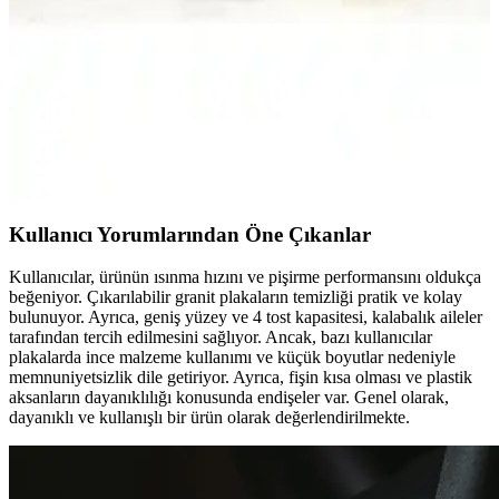
özellikleri, kullanıcı yorumları ve performansları detaylı
karşılaştırmasıyla en uygun mutfak aletini seçin.
Karaca Tost ve Izgara Makinesi Karşılaştırması:
Performans, Dayanıklılık ve Kullanım Kolaylığı
İki popüler Karaca tost ve ızgara makinesi modelini detaylı
karşılaştırıyoruz. Performans, dayanıklılık ve kullanım kolaylığı gibi
kriterlerle en uygun seçimi yapmanıza yardımcı oluyoruz.
Kullanıcı Yorumlarından Öne Çıkanlar
Kullanıcılar, ürünün ısınma hızını ve pişirme performansını oldukça
beğeniyor. Çıkarılabilir granit plakaların temizliği pratik ve kolay
bulunuyor. Ayrıca, geniş yüzey ve 4 tost kapasitesi, kalabalık aileler
tarafından tercih edilmesini sağlıyor. Ancak, bazı kullanıcılar
plakalarda ince malzeme kullanımı ve küçük boyutlar nedeniyle
memnuniyetsizlik dile getiriyor. Ayrıca, fişin kısa olması ve plastik
aksanların dayanıklılığı konusunda endişeler var. Genel olarak,
dayanıklı ve kullanışlı bir ürün olarak değerlendirilmekte.