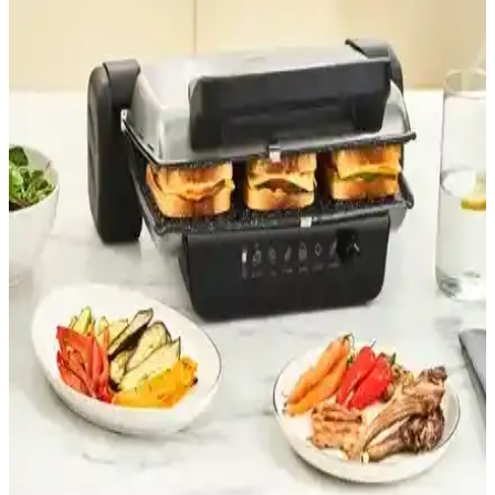
Schafer Grill Chef Rose Gold tost makinesi, hızlı ısınma, geniş
kapasite ve şık tasarımıyla günlük mutfak ihtiyaçlarını karşılar, kolay
kullanım ve temizlik sağlar.
Korkmaz Tostema Azura Maxi: Çok Fonksiyonlu,
Şık ve Güçlü Tost Makinesi Tanıtımı
Korkmaz Tostema Azura Maxi, yüksek güç, çok fonksiyon ve şık
tasarımıyla mutfakta pratiklik sağlar. Izgara, kızartma ve tost
özellikleriyle öne çıkar, kolay temizlenir ve dayanıklıdır.
Sinbo SSM 2571 ve Vestel Sefa T2002 Kırmızı Tost
Makinesi Karşılaştırması ve Özellikleri
Sinbo SSM 2571 ve Vestel Sefa T2002 tost makineleri güç, tasarım
ve performans açısından karşılaştırıldı. Kullanıcı yorumlarıyla
dayanıklılık ve kullanım kolaylığı değerlendirildi.
Karaca Gastro Classic ve Schafer Contempo Tost ve
Izgara Makinesi Karşılaştırması
Karaca Gastro Classic ve Schafer Contempo modellerinin