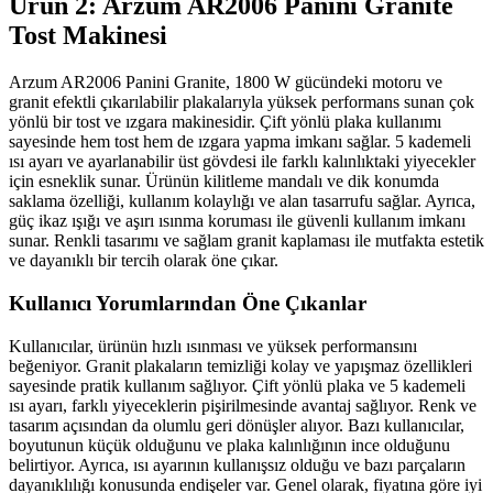
Ürün 2: Arzum AR2006 Panini Granite
Tost Makinesi
Arzum AR2006 Panini Granite, 1800 W gücündeki motoru ve
granit efektli çıkarılabilir plakalarıyla yüksek performans sunan çok
yönlü bir tost ve ızgara makinesidir. Çift yönlü plaka kullanımı
sayesinde hem tost hem de ızgara yapma imkanı sağlar. 5 kademeli
ısı ayarı ve ayarlanabilir üst gövdesi ile farklı kalınlıktaki yiyecekler
için esneklik sunar. Ürünün kilitleme mandalı ve dik konumda
saklama özelliği, kullanım kolaylığı ve alan tasarrufu sağlar. Ayrıca,
güç ikaz ışığı ve aşırı ısınma koruması ile güvenli kullanım imkanı
sunar. Renkli tasarımı ve sağlam granit kaplaması ile mutfakta estetik
ve dayanıklı bir tercih olarak öne çıkar.
Kullanıcı Yorumlarından Öne Çıkanlar
Kullanıcılar, ürünün hızlı ısınması ve yüksek performansını
beğeniyor. Granit plakaların temizliği kolay ve yapışmaz özellikleri
sayesinde pratik kullanım sağlıyor. Çift yönlü plaka ve 5 kademeli
ısı ayarı, farklı yiyeceklerin pişirilmesinde avantaj sağlıyor. Renk ve
tasarım açısından da olumlu geri dönüşler alıyor. Bazı kullanıcılar,
boyutunun küçük olduğunu ve plaka kalınlığının ince olduğunu
belirtiyor. Ayrıca, ısı ayarının kullanışsız olduğu ve bazı parçaların
dayanıklılığı konusunda endişeler var. Genel olarak, fiyatına göre iyi