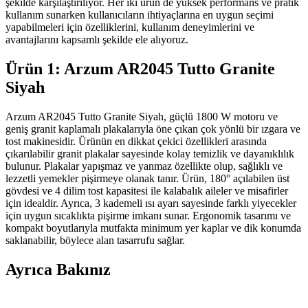
şekilde karşılaştırılıyor. Her iki ürün de yüksek performans ve pratik
kullanım sunarken kullanıcıların ihtiyaçlarına en uygun seçimi
yapabilmeleri için özelliklerini, kullanım deneyimlerini ve
avantajlarını kapsamlı şekilde ele alıyoruz.
Ürün 1: Arzum AR2045 Tutto Granite
Siyah
Arzum AR2045 Tutto Granite Siyah, güçlü 1800 W motoru ve
geniş granit kaplamalı plakalarıyla öne çıkan çok yönlü bir ızgara ve
tost makinesidir. Ürünün en dikkat çekici özellikleri arasında
çıkarılabilir granit plakalar sayesinde kolay temizlik ve dayanıklılık
bulunur. Plakalar yapışmaz ve yanmaz özellikte olup, sağlıklı ve
lezzetli yemekler pişirmeye olanak tanır. Ürün, 180° açılabilen üst
gövdesi ve 4 dilim tost kapasitesi ile kalabalık aileler ve misafirler
için idealdir. Ayrıca, 3 kademeli ısı ayarı sayesinde farklı yiyecekler
için uygun sıcaklıkta pişirme imkanı sunar. Ergonomik tasarımı ve
kompakt boyutlarıyla mutfakta minimum yer kaplar ve dik konumda
saklanabilir, böylece alan tasarrufu sağlar.
Ayrıca Bakınız