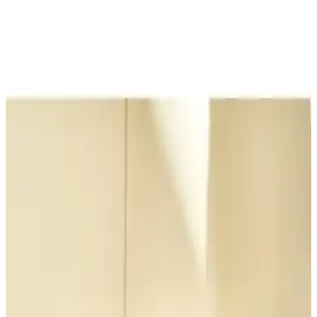
Arzum AR2036 Tostçu Neo Inox ve Tefal Toast
Expert Karşılaştırması
İki farklı tost ve ızgara makinesi detaylı karşılaştırmasıyla, malzeme
kalitesi, kullanım kolaylığı ve dayanıklılık gibi önemli özellikler
analiz edildi.
Korkmaz A316-13 Tostella ve Tefal Toast Expert
Karşılaştırması: Özellikler ve Kullanıcı Yorumları
Korkmaz A316-13 Tostella ve Tefal Toast Expert tost makineleri,
kapasite, ısı ayarları ve temizlik özellikleriyle karşılaştırıldı. Kullanıcı
yorumlarıyla performans ve dayanıklılık analiz edildi.
Homend ve Karaca Tost Makinesi Karşılaştırması:
Özellikler ve Kullanıcı Yorumları
Homend Grilliant 1344H ve Karaca Future Essential tost makineleri
karşılaştırmasında güç, tasarım ve kullanım kolaylığı gibi kriterler
detaylandırıldı.
Schafer Grill Chef Rose Gold Tost Makinesi: Estetik
ve Fonksiyonellik Bir Arada