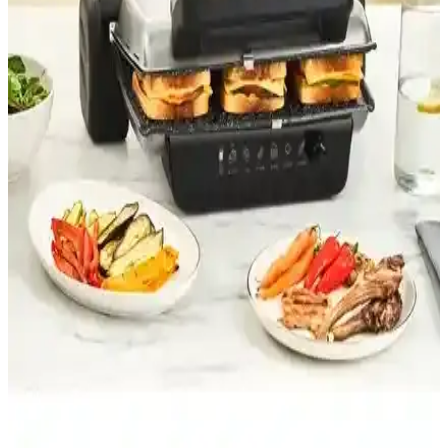
Korkmaz Tostema Azura Maxi: Çok Fonksiyonlu,
Şık ve Güçlü Tost Makinesi Tanıtımı
Korkmaz Tostema Azura Maxi, yüksek güç, çok fonksiyon ve şık
tasarımıyla mutfakta pratiklik sağlar. Izgara, kızartma ve tost
özellikleriyle öne çıkar, kolay temizlenir ve dayanıklıdır.
Sinbo SSM 2571 ve Vestel Sefa T2002 Kırmızı Tost
Makinesi Karşılaştırması ve Özellikleri
Sinbo SSM 2571 ve Vestel Sefa T2002 tost makineleri güç, tasarım
ve performans açısından karşılaştırıldı. Kullanıcı yorumlarıyla
dayanıklılık ve kullanım kolaylığı değerlendirildi.
Karaca Gastro Classic ve Schafer Contempo Tost ve
Izgara Makinesi Karşılaştırması
Karaca Gastro Classic ve Schafer Contempo modellerinin
özellikleri, kullanıcı yorumları ve performansları detaylı
karşılaştırmasıyla en uygun mutfak aletini seçin.
Karaca Tost ve Izgara Makinesi Karşılaştırması: