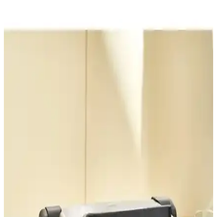
kalitesi, kullanım kolaylığı ve dayanıklılık gibi önemli özellikler
analiz edildi.
Korkmaz A316-13 Tostella ve Tefal Toast Expert
Karşılaştırması: Özellikler ve Kullanıcı Yorumları
Korkmaz A316-13 Tostella ve Tefal Toast Expert tost makineleri,
kapasite, ısı ayarları ve temizlik özellikleriyle karşılaştırıldı. Kullanıcı
yorumlarıyla performans ve dayanıklılık analiz edildi.
Homend ve Karaca Tost Makinesi Karşılaştırması:
Özellikler ve Kullanıcı Yorumları
Homend Grilliant 1344H ve Karaca Future Essential tost makineleri
karşılaştırmasında güç, tasarım ve kullanım kolaylığı gibi kriterler
detaylandırıldı.
Schafer Grill Chef Rose Gold Tost Makinesi: Estetik
ve Fonksiyonellik Bir Arada
Schafer Grill Chef Rose Gold tost makinesi, hızlı ısınma, geniş
kapasite ve şık tasarımıyla günlük mutfak ihtiyaçlarını karşılar, kolay
kullanım ve temizlik sağlar.