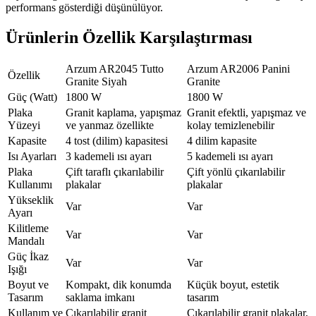
performans gösterdiği düşünülüyor.
Ürünlerin Özellik Karşılaştırması
Arzum AR2045 Tutto
Arzum AR2006 Panini
Özellik
Granite Siyah
Granite
Güç (Watt)
1800 W
1800 W
Plaka
Granit kaplama, yapışmaz
Granit efektli, yapışmaz ve
Yüzeyi
ve yanmaz özellikte
kolay temizlenebilir
Kapasite
4 tost (dilim) kapasitesi
4 dilim kapasite
Isı Ayarları
3 kademeli ısı ayarı
5 kademeli ısı ayarı
Plaka
Çift taraflı çıkarılabilir
Çift yönlü çıkarılabilir
Kullanımı
plakalar
plakalar
Yükseklik
Var
Var
Ayarı
Kilitleme
Var
Var
Mandalı
Güç İkaz
Var
Var
Işığı
Boyut ve
Kompakt, dik konumda
Küçük boyut, estetik
Tasarım
saklama imkanı
tasarım
Kullanım ve
Çıkarılabilir granit
Çıkarılabilir granit plakalar,