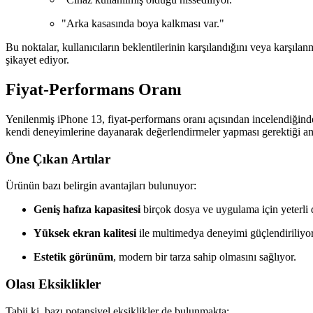
"Arka kasasında boya kalkması var."
Bu noktalar, kullanıcıların beklentilerinin karşılandığını veya karşıla
şikayet ediyor.
Fiyat-Performans Oranı
Yenilenmiş iPhone 13, fiyat-performans oranı açısından incelendiğinde
kendi deneyimlerine dayanarak değerlendirmeler yapması gerektiği anlaşı
Öne Çıkan Artılar
Ürünün bazı belirgin avantajları bulunuyor:
Geniş hafıza kapasitesi
birçok dosya ve uygulama için yeterli
Yüksek ekran kalitesi
ile multimedya deneyimi güçlendiriliyor
Estetik görünüm
, modern bir tarza sahip olmasını sağlıyor.
Olası Eksiklikler
Tabii ki, bazı potansiyel eksiklikler de bulunmakta: