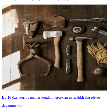
Bu 10 özel keşfi yapanlar kendini gerçekten ayrıcalıklı hissediyor
devamını oku