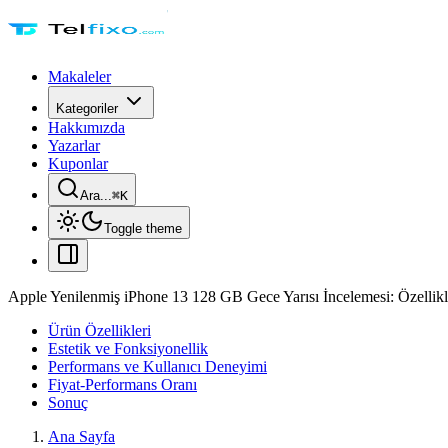
Makaleler
Kategoriler
Hakkımızda
Yazarlar
Kuponlar
Ara...
⌘
K
Toggle theme
Apple Yenilenmiş iPhone 13 128 GB Gece Yarısı İncelemesi: Özellikl
Ürün Özellikleri
Estetik ve Fonksiyonellik
Performans ve Kullanıcı Deneyimi
Fiyat-Performans Oranı
Sonuç
Ana Sayfa