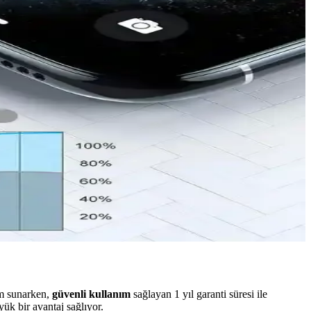
eri doğrultusunda en uygun seçenekleri keşfedin.
 tarzınıza uygun modelleri keşfedin.
ümkün. Enerji tasarrufu yöntemleriyle verimli kullanım sağlanabilir.
yi yakından takip edenler için ideal bir seçenek sunar.
k ve performansı artırır.
im sunarken,
güvenli kullanım
sağlayan 1 yıl garanti süresi ile
ük bir avantaj sağlıyor.