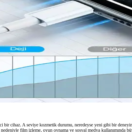
odaklı tasarımlarla öne çıkıyor. Malzeme seçimleri ve kullanıcı beklentil
avsiyeleri
le cihazınızı güvenle kullanın, malzeme ve tasarım seçenekleriyle kişisel
ji Verimliliği Analizi
asına rağmen, kullanım alışkanlıkları ve ayarlarla pil ömrünü uzatmak m
lanım Deneyimleri
dikkat çeker. Güncel özellikleri ve kullanıcı deneyimleriyle, teknoloji
i ve Karşılaştırma Rehberi
kalitesi ve şarj hızı önemli. Orijinal veya sertifikalı kablolar güvenli
ci bir cihaz. A seviye kozmetik durumu, neredeyse yeni gibi bir deney
sı nedeniyle film izleme, oyun oynama ve sosyal medya kullanımında büy