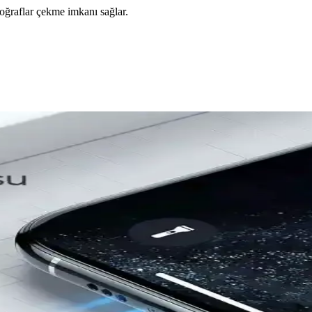
otoğraflar çekme imkanı sağlar.
tiğin Buluşması
i, yüksek koruma ve şıklık sunar. Malzeme ve tasarım detaylarına dikkat e
kında Bilgi
iler, koruma, tasarım ve kullanım kolaylığı gibi önemli noktaları içerir.
e Koruma Bir Arada
şınmalara karşı korurken şıklık ve fonksiyonellik sunar. Kolay takıp çı
ikleri Analizi