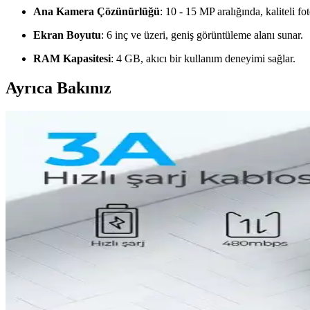
Ana Kamera Çözünürlüğü
: 10 - 15 MP aralığında, kaliteli f
Ekran Boyutu
: 6 inç ve üzeri, geniş görüntüleme alanı sunar.
RAM Kapasitesi
: 4 GB, akıcı bir kullanım deneyimi sağlar.
Ayrıca Bakınız
Güçlü ve Şık iPhone 8 Plus Kılıfları: Koruma ve Este
İphone 8 Plus kullanıcıları için dayanıklı ve estetik kılıf seçenekler
iPhone 13 Kılıfı Kullanıcı Yorumları ve Çeşitleri Hak
iPhone 13 kılıfı kullanıcı yorumları ve farklı kılıf türleri hakkında bilg
iPhone 13 İçin Kadife İç Yüzey Koruyucu: Estetik v
Kadife iç yüzey koruyucular, iPhone 13'ün iç yüzeyini çizilmelere ve a
iPhone 14 Plus Kılıf Trendleri ve Güncel Tasarım Özell