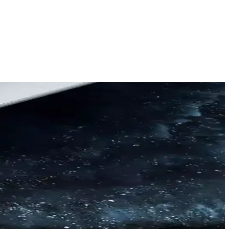
derek uzun ömürlü seçimler yapabilirsiniz.
karılabilen bu ürünler, uzun ömürlü kullanım sağlar.