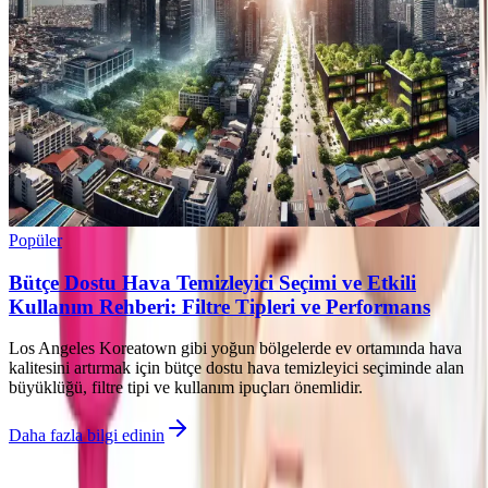
Popüler
Bütçe Dostu Hava Temizleyici Seçimi ve Etkili
Kullanım Rehberi: Filtre Tipleri ve Performans
Los Angeles Koreatown gibi yoğun bölgelerde ev ortamında hava
kalitesini artırmak için bütçe dostu hava temizleyici seçiminde alan
büyüklüğü, filtre tipi ve kullanım ipuçları önemlidir.
Daha fazla bilgi edinin
©
Telfixo
2026