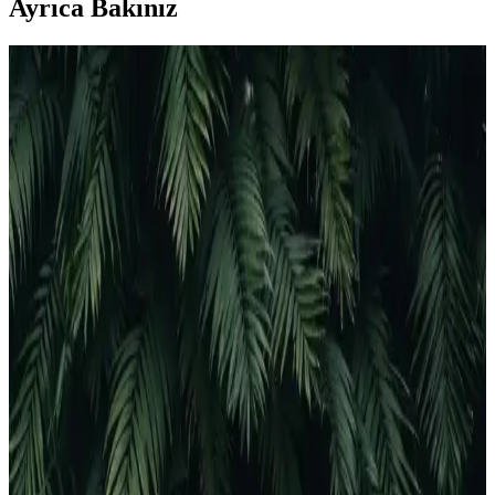
Ayrıca Bakınız
Ecotank 103 Uyumlu Mürekkep Takımı: Ekonomik
ve Çevre Dostu Baskı Çözümü
Ecotank 103 uyumlu mürekkep takımı, uygun fiyatlı, çevre dostu ve
yüksek hacimli baskı kapasitesiyle Epson EcoTank yazıcılar için
ideal bir çözüm sunar.
En Uygun Yazıcı Modeli Seçimi İçin Teknik
Özellikler ve Kullanım Amaçlarına Göre Rehber
Yazıcı seçerken kullanım alanına uygun modeli belirlemek,
maliyetleri düşürmek ve verimliliği artırmak için önemli. Bu
rehberde, farklı yazıcı türleri ve teknolojik gelişmeler
detaylandırılıyor.
Canon Yazıcı Seçerken Dikkat Edilmesi Gerekenler
ve En Uygun Modeller
Canon yazıcılar arasından ev ve ofis kullanımı için en uygun modeli
seçmek için kullanım amacı, teknik özellikler ve maliyetleri göz