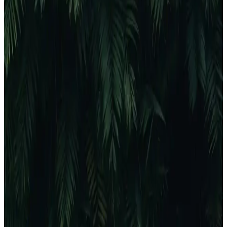
kalitesi ve ayarların önemi gibi temel nedenler ve çözüm önerileri
detaylı anlatılıyor.
Canon MG2551S ve Pixma E3640 Karşılaştırması:
Hangi Yazıcı İhtiyaçlarınıza Uygundur
Canon MG2551S ve Pixma E3640 modellerinin özellikleri,
performansları ve kullanıcı yorumlarıyla detaylı karşılaştırması,
ihtiyaçlarınıza uygun en iyi yazıcıyı seçmenize yardımcı olur.
HP 650 Kartuşu: Yüksek Kalite ve Güvenilirlik
Sunan Baskı Çözümünüz
HP 650 kartuşu, yüksek baskı kalitesi, uygun fiyat ve çeşitli
modelleriyle ev ve ofis kullanımı için ideal seçimdir. Uygun fiyatlı,
orijinal ve doldurulabilir seçenekleriyle baskı ihtiyaçlarınızı karşılar.
HP 415A Toner Kartuşu: Ofis ve Ev Yazıcıları İçin
Güçlü ve Ekonomik Çözüm
HP 415A toner kartuşu, yüksek kapasite, uyumluluk ve üstün baskı
kalitesi ile ofis ve ev kullanıcılarının ihtiyaçlarına uygun ekonomik
bir çözümdür.