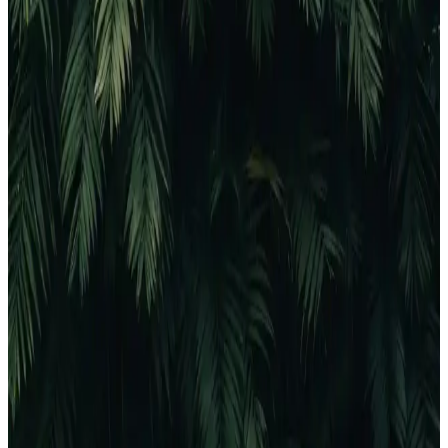
önünde bulundurun.
Torima C9 Pembe Mini Yazıcı: Taşınabilir ve
Yüksek Kalitede Mobil Baskı Çözümü
Torima C9 Pembe Mini Yazıcı, hafif ve kablosuz tasarımıyla hareket
halindeyken bile yüksek kaliteli baskı sağlar, kullanımı kolay ve
çevre dostu özellikleriyle günlük ihtiyaçlara uygun bir mobil baskı
çözümüdür.
Yazıcı Renkleri Farklı Çıkarma Sorunu ve Çözüm
Yöntemleri
Yazıcıların renkleri neden farklı çıkar? Mürekkep seviyesi, kağıt
kalitesi ve ayarların önemi gibi temel nedenler ve çözüm önerileri
detaylı anlatılıyor.
Canon MG2551S ve Pixma E3640 Karşılaştırması:
Hangi Yazıcı İhtiyaçlarınıza Uygundur
Canon MG2551S ve Pixma E3640 modellerinin özellikleri,
performansları ve kullanıcı yorumlarıyla detaylı karşılaştırması,
ihtiyaçlarınıza uygun en iyi yazıcıyı seçmenize yardımcı olur.