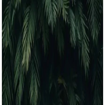
maliyetleri düşürmek ve verimliliği artırmak için önemli. Bu
rehberde, farklı yazıcı türleri ve teknolojik gelişmeler
detaylandırılıyor.
Canon Yazıcı Seçerken Dikkat Edilmesi Gerekenler
ve En Uygun Modeller
Canon yazıcılar arasından ev ve ofis kullanımı için en uygun modeli
seçmek için kullanım amacı, teknik özellikler ve maliyetleri göz
önünde bulundurun.
Torima C9 Pembe Mini Yazıcı: Taşınabilir ve
Yüksek Kalitede Mobil Baskı Çözümü
Torima C9 Pembe Mini Yazıcı, hafif ve kablosuz tasarımıyla hareket
halindeyken bile yüksek kaliteli baskı sağlar, kullanımı kolay ve
çevre dostu özellikleriyle günlük ihtiyaçlara uygun bir mobil baskı
çözümüdür.
Yazıcı Renkleri Farklı Çıkarma Sorunu ve Çözüm
Yöntemleri
Yazıcıların renkleri neden farklı çıkar? Mürekkep seviyesi, kağıt