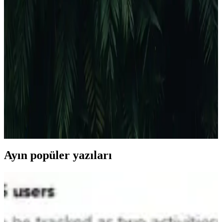
HP 650 Kartuşu: Yüksek Kalite ve Güvenilirlik
Sunan Baskı Çözümünüz
HP 650 kartuşu, yüksek baskı kalitesi, uygun fiyat ve çeşitli
modelleriyle ev ve ofis kullanımı için ideal seçimdir. Uygun fiyatlı,
orijinal ve doldurulabilir seçenekleriyle baskı ihtiyaçlarınızı karşılar.
HP 415A Toner Kartuşu: Ofis ve Ev Yazıcıları İçin
Güçlü ve Ekonomik Çözüm
HP 415A toner kartuşu, yüksek kapasite, uyumluluk ve üstün baskı
kalitesi ile ofis ve ev kullanıcılarının ihtiyaçlarına uygun ekonomik
bir çözümdür.
Ayın popüler yazıları