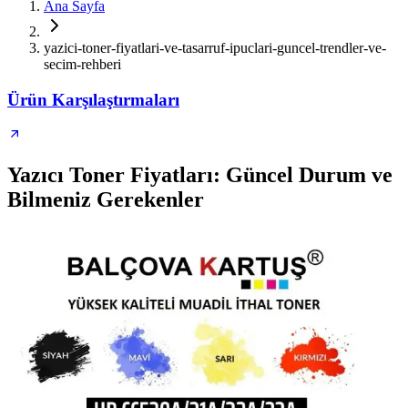
Ana Sayfa
yazici-toner-fiyatlari-ve-tasarruf-ipuclari-guncel-trendler-ve-
secim-rehberi
Ürün Karşılaştırmaları
Yazıcı Toner Fiyatları: Güncel Durum ve
Bilmeniz Gerekenler