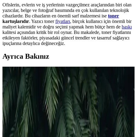
Ofislerin, evlerin ve iş yerlerinin vazgeçilmez araçlarından biri olan
yazıcılar, belge ve fotoğraf basımında en çok kullanılan teknolojik
cihazlardır. Bu cihazların en önemli sarf malzemesi ise
toner
kartuşlarıdır
. Yazıcı toner
fiyatları
, birçok kullanıcı için önemli bir
maliyet kalemidir ve doğru seçimi yapmak hem bütçe hem de
baskı
kalitesi açısından kritik bir rol oynar. Bu makalede, toner fiyatlarını
etkileyen faktörler, piyasadaki güncel trendler ve tasarruf sağlayıcı
ipuçlarına detaylıca değineceğiz.
Ayrıca Bakınız
Ecotank 103 Uyumlu Mürekkep Takımı: Ekonomik
ve Çevre Dostu Baskı Çözümü
Ecotank 103 uyumlu mürekkep takımı, uygun fiyatlı, çevre dostu ve
yüksek hacimli baskı kapasitesiyle Epson EcoTank yazıcılar için
ideal bir çözüm sunar.
En Uygun Yazıcı Modeli Seçimi İçin Teknik
Özellikler ve Kullanım Amaçlarına Göre Rehber
Yazıcı seçerken kullanım alanına uygun modeli belirlemek,