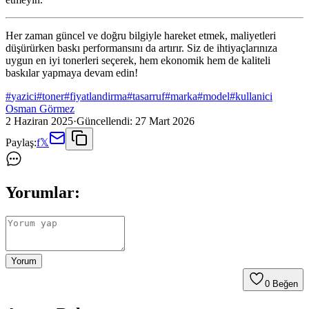
Her zaman güncel ve doğru bilgiyle hareket etmek, maliyetleri
düşürürken baskı performansını da artırır. Siz de ihtiyaçlarınıza
uygun en iyi tonerleri seçerek, hem ekonomik hem de kaliteli
baskılar yapmaya devam edin!
#
yazici
#
toner
#
fiyatlandirma
#
tasarruf
#
marka
#
model
#
kullanici
Osman Görmez
2 Haziran 2025
·
Güncellendi:
27 Mart 2026
Paylaş:
f
𝕏
Yorumlar:
Yorum
0
Beğen