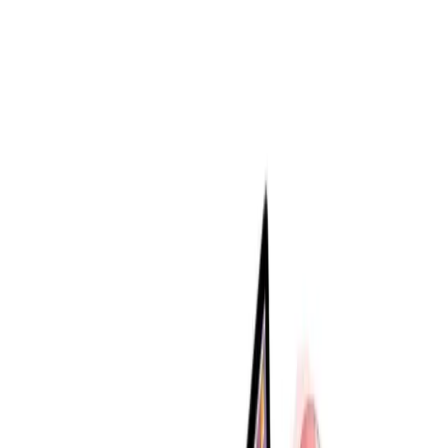
dayanıklılığıyla öne çıkan bir masa matıdır. Ofis ve ev ortamlarında,
bilgisayar başında geçirilen zamanları daha konforlu hale getirir.
Renk seçeneği ve genişliğiyle her türlü dekorasyona uyum sağlar.
Ayrıca hediye olarak da ideal bir seçim olup sevdiklerinize veya
kendinize yapacağınız alışverişlerde tercih edilebilir.
İşlevsel özellikleri ve kaliteli malzemesiyle, uzun ömürlü ve şık bir
masa aksesuarı arayanlar için mükemmel bir tercihtir. Ürün,
Trendyol güvencesiyle, ücretsiz iade ve hızlı teslimat avantajlarıyla
sunulmaktadır. Kısacası, Xrades Deri Mousepad, kullanıcıların
beklentilerini karşılayan ve memnuniyet sağlayan bir üründür.
Akıllı cihazlar arasında hızlı karar vermek için
karşılaştırma rehberi
ideal olur.
Paylaş:
f
𝕏
Yorumlar: