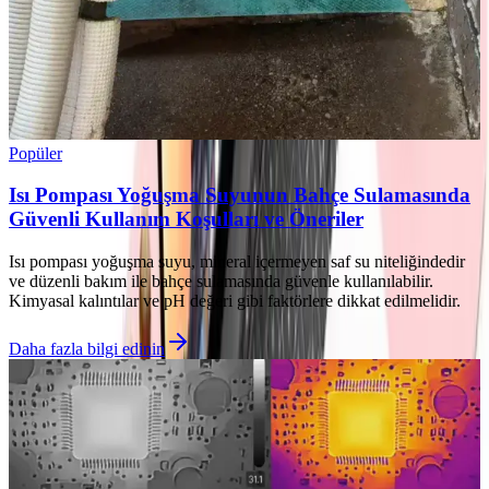
Popüler
Isı Pompası Yoğuşma Suyunun Bahçe Sulamasında
Güvenli Kullanım Koşulları ve Öneriler
Isı pompası yoğuşma suyu, mineral içermeyen saf su niteliğindedir
ve düzenli bakım ile bahçe sulamasında güvenle kullanılabilir.
Kimyasal kalıntılar ve pH değeri gibi faktörlere dikkat edilmelidir.
Daha fazla bilgi edinin