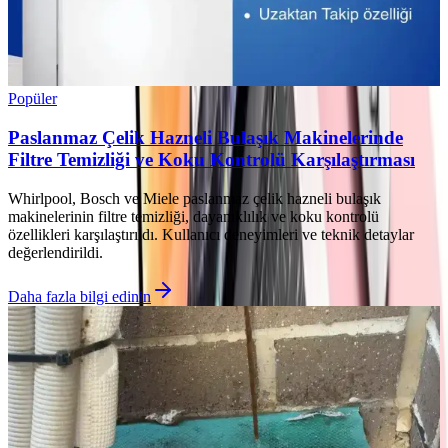
Popüler
Paslanmaz Çelik Hazneli Bulaşık Makinelerinde
Filtre Temizliği ve Koku Kontrolü Karşılaştırması
Whirlpool, Bosch ve Miele paslanmaz çelik hazneli bulaşık
makinelerinin filtre temizliği, dayanıklılık ve koku kontrolü
özellikleri karşılaştırıldı. Kullanıcı deneyimleri ve teknik detaylar
değerlendirildi.
Daha fazla bilgi edinin