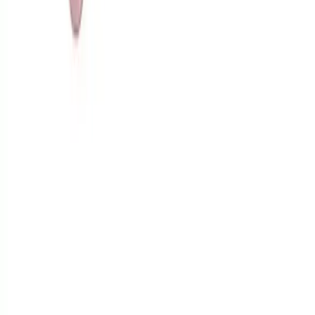
Blog
Airpods 2. Nesil İçin Sevimli Ayıcık Tasarımlı Silikon
Kılıfı Ürün Özellikleri ve Koruma Seviyesi
Sevimli ayıcık tasarımıyla Airpods 2. nesil kullanıcılarına özel,
yüksek koruma sağlayan kalın silikon kılıf. Estetik ve dayanıklı
yapısıyla kulaklıkların ömrünü uzatır, kullanımı kolaylaştırır ve
kişisel tarzı yansıtır.
Daha fazla bilgi edinin