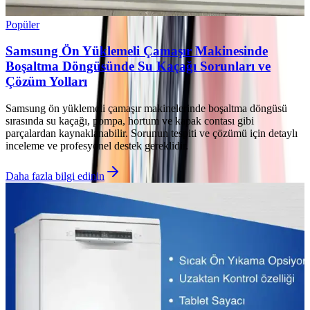
Popüler
Samsung Ön Yüklemeli Çamaşır Makinesinde
Boşaltma Döngüsünde Su Kaçağı Sorunları ve
Çözüm Yolları
Samsung ön yüklemeli çamaşır makinelerinde boşaltma döngüsü
sırasında su kaçağı, pompa, hortum ve kapak contası gibi
parçalardan kaynaklanabilir. Sorunun tespiti ve çözümü için detaylı
inceleme ve profesyonel destek gereklidir.
Daha fazla bilgi edinin