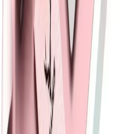
dayanıklılık ve kullanım kolaylığı hakkında önemli bilgiler sunuyor.
Daha fazla bilgi edinin
Blog
Samsung Galaxy Buds 2 için şık ve dayanıklı kalp
desenli kulaklık kılıfı
Pembe renk ve kalp deseniyle tasarlanmış, dayanıklı ve koruyucu