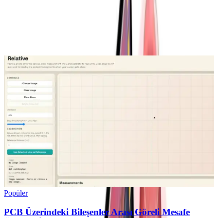
Yorum
0
Beğen
Ayın popüler yazıları
Popüler
PCB Üzerindeki Bileşenler Arası Göreli Mesafe