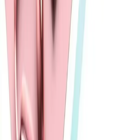
desenli silikon kılıf
iPhone 11 uyumlu hologramlı zigzag desenli silikon kılıf, şık
tasarımı ve dayanıklı yapısıyla telefonunuzu çizilmelere ve darbelere
karşı korur, kullanımı kolay ve estetik bir aksesuar.
Daha fazla bilgi edinin
Blog