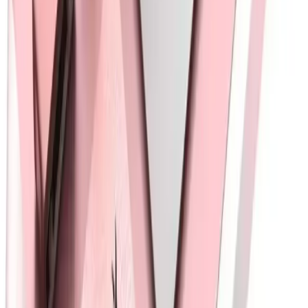
İlgili makaleler
Blog
UnDePlus Apple iPad 11. Nesil A16 Uyumlu Deri
Kılıfı İncelemesi ve Kullanıcı Yorumları
UnDePlus'un iPad 11. nesil için tasarladığı deri kılıf, şık tasarımı ve
koruma özellikleriyle dikkat çekiyor. Kullanıcı yorumları,