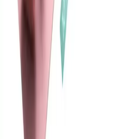
Blog
iPhone 15 Pro Max için Şeffaf Silikon Kılıf: Koruma
ve Şıklık Bir Arada
Yüksek kaliteli silikon malzemeden üretilen bu şeffaf kılıf, iPhone
15 Pro Max'inizi darbelerden korurken orijinal tasarımı gösterir,
pratik kullanım sağlar ve renk seçeneğiyle kişisel tarzınıza uygunluk
sunar.
Daha fazla bilgi edinin