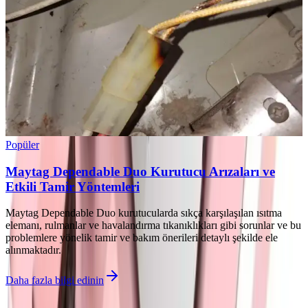
Popüler
Maytag Dependable Duo Kurutucu Arızaları ve
Etkili Tamir Yöntemleri
Maytag Dependable Duo kurutucularda sıkça karşılaşılan ısıtma
elemanı, rulmanlar ve havalandırma tıkanıklıkları gibi sorunlar ve bu
problemlere yönelik tamir ve bakım önerileri detaylı şekilde ele
alınmaktadır.
Daha fazla bilgi edinin