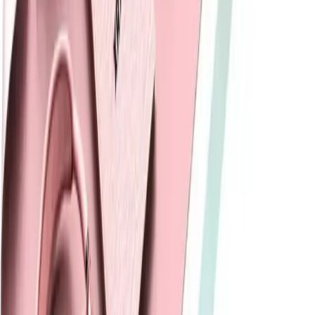
Samsung Galaxy Buds 2 kulaklık kılıfı, şıklık ve fonksiyonelliği bir
arada sunar. Kolay taşınabilir ve güvenli kullanım sağlar.
Daha fazla bilgi edinin
Blog
Samsung Galaxy S23 Ultra için Şık ve Dayanıklı
Silikon Kılıf Üreticisi Fibaks