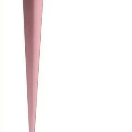
Blog
Xiaomi Redmi Note 10 ve Note 10s için Kadife
Dokulu Silikon Kılıf İncelemesi
Kadife dokulu silikon kılıf, Xiaomi Redmi Note 10 ve Note 10s
modelleri için şık ve dayanıklı koruma sunar. Esneklik ve kolay
erişim özellikleriyle günlük kullanımda ideal tercihtir.
Daha fazla bilgi edinin