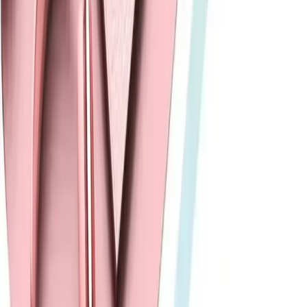
Fibaks marka silikon kılıf, Samsung Galaxy S23 Ultra'yı şık tasarımı
ve yüksek koruma özellikleriyle güvenle korur. Hafif, esnek ve
pratik kullanımıyla günlük ihtiyaçlara uygun çözümler sunar.
Daha fazla bilgi edinin
Blog
iPhone 11 için dayanıklı ve şık hologramlı zigzag