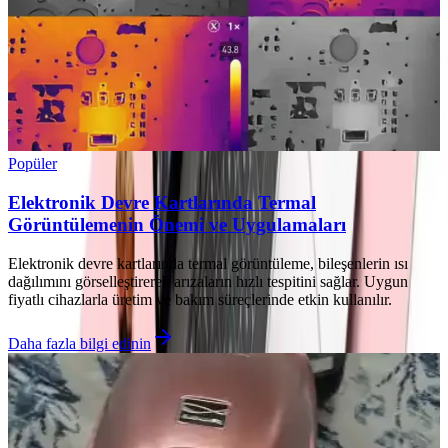
Popüler
Elektronik Devre Kartlarında Termal
Görüntülemenin Önemi ve Uygulamaları
Elektronik devre kartlarında termal görüntüleme, bileşenlerin ısı
dağılımını görselleştirerek arızaların hızlı tespitini sağlar. Uygun
fiyatlı cihazlarla üretim ve bakım süreçlerinde etkin kullanılır.
Daha fazla bilgi edinin