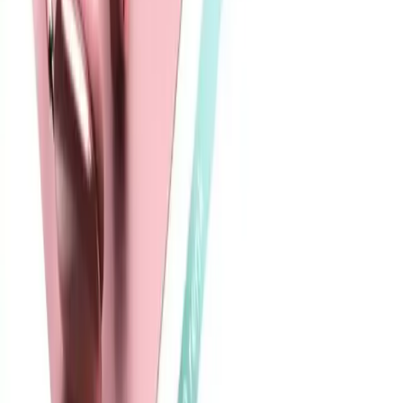
Fibaks Samsung Galaxy A54 Kılıfı: Şıklık ve
Koruma Bir Arada
Fibaks Galaxy A54 kılıfı, şık tasarımı ve yüksek kaliteli silikon
malzemesiyle telefonunuzu korurken estetik sağlar. Dayanıklı ve
kullanışlı bu kılıf, soyulma ve renk solması gibi sorunlara dikkat
edilerek uzun ömürlü kullanım sunar.
Daha fazla bilgi edinin