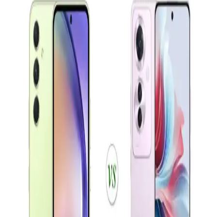
Samsung Galaxy S23 ve Xiaomi 13 Karşılaştırması:
Performans, Tasarım ve Özellikler
Samsung Galaxy S23 ve Xiaomi 13 modellerinin tasarım,
performans, kamera ve batarya özelliklerini detaylı karşılaştırıyoruz.
Hangi telefon sizin ihtiyaçlarınıza uygun?
Akıllı Telefonların Evrimi ve Gelecekteki Teknolojik
Yenilikler
Günümüzde akıllı telefonlar, gelişmiş kameralar, hızlı işlemciler ve
5G teknolojisiyle yaşamımızı dönüştürüyor. Yapay zeka ve
katlanabilir ekranlar gibi yenilikler, kullanıcı deneyimini
zenginleştiriyor.
Samsung Galaxy A01: Uygun Fiyatlı Giriş Seviyesi
Akıllı Telefonu Özellikleri ve Performansı
Galaxy A01, uygun fiyatı ve temel özellikleriyle giriş seviyesi
kullanıcılar için ideal. 5.7 inç ekran, çift kamera ve 3000 mAh
batarya ile günlük kullanım için uygun bir seçenek.
Akıllı Telefon Seçiminde Ekran, Batarya ve Kamera