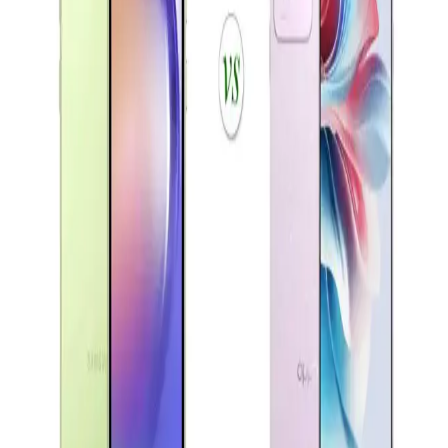
Samsung Galaxy A01: Uygun Fiyatlı Giriş Seviyesi
Akıllı Telefonu Özellikleri ve Performansı
Galaxy A01, uygun fiyatı ve temel özellikleriyle giriş seviyesi
kullanıcılar için ideal. 5.7 inç ekran, çift kamera ve 3000 mAh
batarya ile günlük kullanım için uygun bir seçenek.
Akıllı Telefon Seçiminde Ekran, Batarya ve Kamera
Özellikleri Analizi
Bu yazıda Oppo Reno A3 ve Samsung A04e gibi çeşitli akıllı
telefon modellerinin ekran, batarya ve kamera özellikleri
karşılaştırılarak kullanıcıların tercihini etkileyen faktörler inceleniyor.
Xiaomi Redmi 13 ve Samsung Galaxy A16
Karşılaştırması Güncel Özellikler ve Teknolojik
Yaklaşımlar
Xiaomi Redmi 13 ve Samsung Galaxy A16 modellerinin tasarım,
ekran, kamera ve batarya özellikleri karşılaştırılarak güncel
teknolojik gelişmeler özetleniyor.
Samsung Galaxy A Serisi Model Seçimi ve Teknik