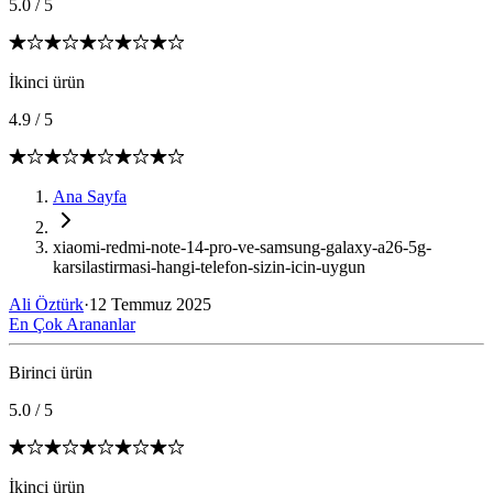
5.0
/
5
İkinci ürün
4.9
/
5
Ana Sayfa
xiaomi-redmi-note-14-pro-ve-samsung-galaxy-a26-5g-
karsilastirmasi-hangi-telefon-sizin-icin-uygun
Ali Öztürk
·
12 Temmuz 2025
En Çok Arananlar
Birinci ürün
5.0
/
5
İkinci ürün