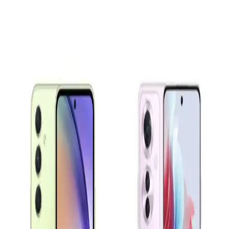
Samsung Galaxy A16 ve A36 Modelleri: Hangi
Kullanıcı İçin Uygun Alternatifler
Samsung Galaxy A16 ve A36 modelleri, farklı ihtiyaçlara uygun
fiyat-performans odaklı akıllı telefonlar. Bu karşılaştırma ile hangi
modelin sizin için daha uygun olduğunu öğrenebilirsiniz.
Samsung Galaxy S23 ve Xiaomi 13 Karşılaştırması:
Performans, Tasarım ve Özellikler
Samsung Galaxy S23 ve Xiaomi 13 modellerinin tasarım,
performans, kamera ve batarya özelliklerini detaylı karşılaştırıyoruz.
Hangi telefon sizin ihtiyaçlarınıza uygun?
Akıllı Telefonların Evrimi ve Gelecekteki Teknolojik
Yenilikler
Günümüzde akıllı telefonlar, gelişmiş kameralar, hızlı işlemciler ve
5G teknolojisiyle yaşamımızı dönüştürüyor. Yapay zeka ve
katlanabilir ekranlar gibi yenilikler, kullanıcı deneyimini
zenginleştiriyor.