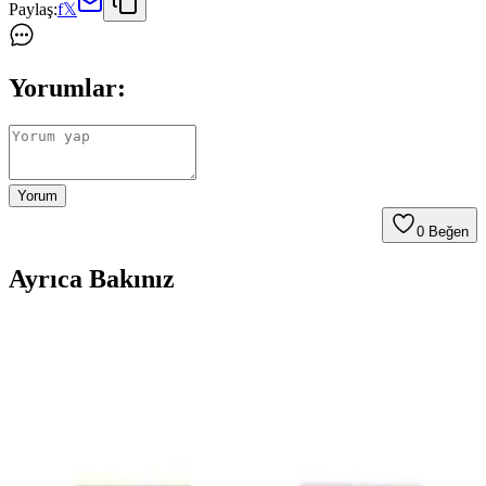
Paylaş:
f
𝕏
Yorumlar:
Yorum
0
Beğen
Ayrıca Bakınız
Samsung Galaxy A16 ve A36 Modelleri: Hangi
Kullanıcı İçin Uygun Alternatifler
Samsung Galaxy A16 ve A36 modelleri, farklı ihtiyaçlara uygun
fiyat-performans odaklı akıllı telefonlar. Bu karşılaştırma ile hangi
modelin sizin için daha uygun olduğunu öğrenebilirsiniz.