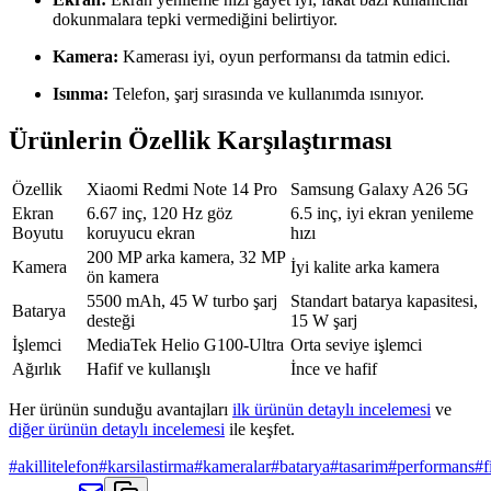
dokunmalara tepki vermediğini belirtiyor.
Kamera:
Kamerası iyi, oyun performansı da tatmin edici.
Isınma:
Telefon, şarj sırasında ve kullanımda ısınıyor.
Ürünlerin Özellik Karşılaştırması
Özellik
Xiaomi Redmi Note 14 Pro
Samsung Galaxy A26 5G
Ekran
6.67 inç, 120 Hz göz
6.5 inç, iyi ekran yenileme
Boyutu
koruyucu ekran
hızı
200 MP arka kamera, 32 MP
Kamera
İyi kalite arka kamera
ön kamera
5500 mAh, 45 W turbo şarj
Standart batarya kapasitesi,
Batarya
desteği
15 W şarj
İşlemci
MediaTek Helio G100-Ultra
Orta seviye işlemci
Ağırlık
Hafif ve kullanışlı
İnce ve hafif
Her ürünün sunduğu avantajları
ilk ürünün detaylı incelemesi
ve
diğer ürünün detaylı incelemesi
ile keşfet.
#
akillitelefon
#
karsilastirma
#
kameralar
#
batarya
#
tasarim
#
performans
#
f