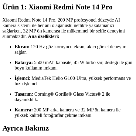
Ürün 1: Xiaomi Redmi Note 14 Pro
Xiaomi Redmi Note 14 Pro, 200 MP profesyonel düzeyde AI
kamera sistemi ile her anı olağanüstü netlikte yakalamanızı
sağlarken, 32 MP ön kamerası ile mükemmel bir selfie deneyimi
sunmaktadır.
Ana özellikleri:
Ekran:
120 Hz göz koruyucu ekran, akıcı görsel deneyim
sağlar.
Batarya:
5500 mAh kapasite, 45 W turbo şarj desteği ile gün
boyu kullanım imkanı.
İşlemci:
MediaTek Helio G100-Ultra, yüksek performans ve
hızlı işlemci.
Tasarım:
Corning® Gorilla® Glass Victus® 2 ile
dayanıklılık.
Kamera:
200 MP arka kamera ve 32 MP ön kamera ile
yüksek kaliteli fotoğraflar çekme imkanı.
Ayrıca Bakınız