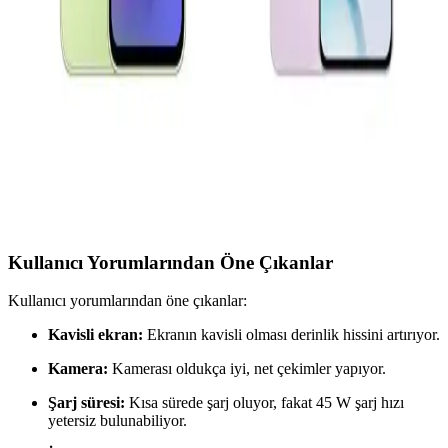
Özellikler Rehberi
Samsung Galaxy A serisinin teknik detayları ve model seçiminde
dikkat edilmesi gerekenler hakkında kapsamlı bilgiler içerir.
Oppo A54 ve Reno 11 F Karşılaştırması: Hangi
Telefon Sizin İçin Uygun
Oppo A54 ve Reno 11 F modellerinin özelliklerini karşılaştırarak,
uzun pil ömrü, ekran kalitesi ve kamera performansı gibi faktörlerle
en uygun telefonu seçmenize yardımcı oluyoruz.
Kullanıcı Yorumlarından Öne Çıkanlar
Kullanıcı yorumlarından öne çıkanlar:
Kavisli ekran:
Ekranın kavisli olması derinlik hissini artırıyor.
Kamera:
Kamerası oldukça iyi, net çekimler yapıyor.
Şarj süresi:
Kısa sürede şarj oluyor, fakat 45 W şarj hızı
yetersiz bulunabiliyor.