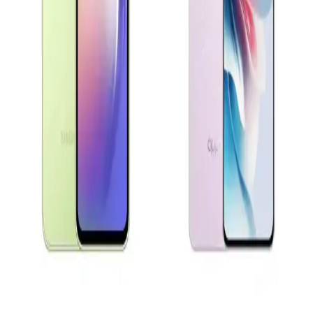
Özellikleri Analizi
Bu yazıda Oppo Reno A3 ve Samsung A04e gibi çeşitli akıllı
telefon modellerinin ekran, batarya ve kamera özellikleri
karşılaştırılarak kullanıcıların tercihini etkileyen faktörler inceleniyor.
Xiaomi Redmi 13 ve Samsung Galaxy A16
Karşılaştırması Güncel Özellikler ve Teknolojik
Yaklaşımlar
Xiaomi Redmi 13 ve Samsung Galaxy A16 modellerinin tasarım,
ekran, kamera ve batarya özellikleri karşılaştırılarak güncel
teknolojik gelişmeler özetleniyor.
Samsung Galaxy A Serisi Model Seçimi ve Teknik
Özellikler Rehberi
Samsung Galaxy A serisinin teknik detayları ve model seçiminde
dikkat edilmesi gerekenler hakkında kapsamlı bilgiler içerir.
Oppo A54 ve Reno 11 F Karşılaştırması: Hangi
Telefon Sizin İçin Uygun