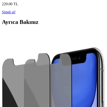
229
.00
TL
Şimdi al!
Ayrıca Bakınız
POWELL iPhone 11 Kamera Koruyucu Şeffaf Kılıfı
Dayanıklılık ve Estetik Birlikte
POWELL iPhone 11 kamera koruyucu şeffaf kılıf, yüksek kaliteli
TPU malzemesiyle dayanıklılık ve estetiği bir arada sunar. Kamera
ve telefonunuzu darbelere karşı korurken şık görünüm sağlar.
Samsung Galaxy S21 Fe için en iyi ekran koruyucu
karşılaştırması ve seçim rehberi
Samsung Galaxy S21 Fe için Fibaks ve Nettech ekran
koruyucularını detaylı karşılaştırıyoruz. Dayanıklılık, uyum ve
kullanıcı yorumlarıyla en uygun seçimi yapmanıza yardımcı
oluyoruz.
Samsung Galaxy S25 FE için dayanıklı ve şık