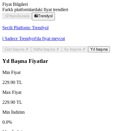
Fiyat Bilgileri
Farklı platformlardaki fiyat trendleri
🛒
Hepsiburada
🛍️
Trendyol
Seçili Platform:
Trendyol
ℹ️ Sadece Trendyol'da fiyat mevcut
Gün başına
✗
Hafta başına
✗
Ay başına
✗
Yıl başına
Yıl Başına Fiyatlar
Min Fiyat
229.90
TL
Max Fiyat
229.90
TL
Min İndirim
0.0
%