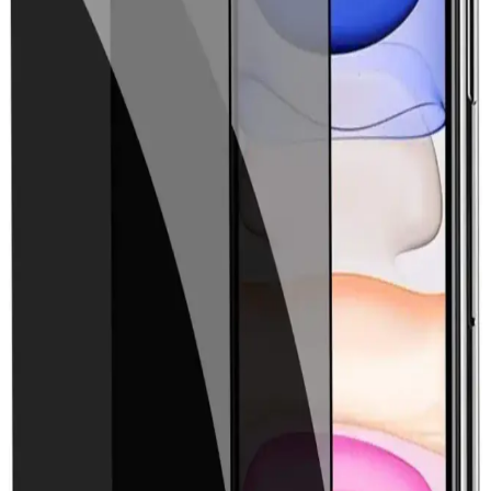
koruma seti - Kılıf ve ekran koruyucu
Samsung Galaxy S25 FE modeli için özel tasarlanmış koruma seti,
dayanıklı kılıf ve yüksek kaliteli ekran koruyucu ile telefonunuzu
darbelerden ve çiziklerden korur.
Kvy iPhone 7 Parlak Kenarlı Silikon Kılıfı
İncelemesi ve Kullanıcı Yorumları
Kvy'nin iPhone 7 için tasarladığı silikon kılıf, parlak kenar detayları
ve şık tasarımıyla estetik ve dayanıklı koruma sağlar, hafif yapısı ve
renk seçenekleriyle kullanıcıların beğenisini kazanıyor.
Huawei Nova 10 Pro için Şık ve Dayanıklı Silikon
Kılıf Ürün İncelemesi
Huawei Nova 10 Pro modeli için tasarlanmış silikon kılıf, estetik
görünüm ve üstün koruma sağlar. İnce yapısı, kolay erişim ve
dayanıklılığıyla kullanıcıların favorisi olur.
Realme 11 4G için şık ve dayanıklı silikon kılıf ile
telefonunuzu koruyun