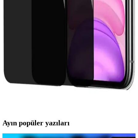
Realme 11 4G için tasarlanan silikon kılıf, dayanıklı ve şık yapısıyla
telefonunuzu korurken estetik bir görünüm sunar. Hafif ve tam
uyumlu tasarımıyla kullanım kolaylığı sağlar.
Voyo Huawei P Smart Pro 2019 Kılıfı: Şık Tasarım
ve Maksimum Koruma Sağlayan Silikon Kılıf
Voyo Huawei P Smart Pro 2019 kılıfı, şık tasarımı ve
dayanıklılığıyla telefonunuzu çizilmelere ve darbelere karşı korur.
Renk seçenekleriyle kişisel tarzınıza uygun, kullanım kolaylığı
sağlayan bu silikon kılıf, uzun ömürlü ve güvenilir bir aksesuar.
iPhone 11 için En İyi Gizlilik Ekran Koruyucu
Seçenekleri ve Özellikleri
iPhone 11 için gizlilik ekran koruyucuları, ekranı yan açıdan
gizlerken dokunmatik hassasiyeti koruyan modeller ve fiyat
seçenekleri hakkında detaylı bilgi sağlar.
Ayın popüler yazıları