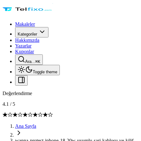
Makaleler
Kategoriler
Hakkımızda
Yazarlar
Kuponlar
Ara...
⌘
K
Toggle theme
Değerlendirme
4.1
/
5
Ana Sayfa
wanna-protect-iphone-18-20w-uyumlu-sarj-kablosu-ve-kilif-