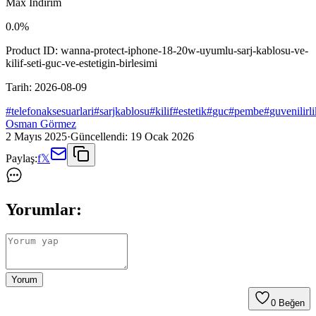
Max İndirim
0.0
%
Product ID:
wanna-protect-iphone-18-20w-uyumlu-sarj-kablosu-ve-
kilif-seti-guc-ve-estetigin-birlesimi
Tarih:
2026-08-09
#
telefonaksesuarlari
#
sarjkablosu
#
kilif
#
estetik
#
guc
#
pembe
#
guvenilirli
Osman Görmez
2 Mayıs 2025
·
Güncellendi:
19 Ocak 2026
Paylaş:
f
𝕏
Yorumlar:
Yorum
0
Beğen