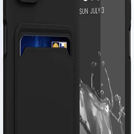
Seçenekleri ve Özellikleri
Galaxy A54 için çeşitli tasarım ve malzeme seçenekleriyle dayanıklı,
şık ve koruyucu kılıflar, darbe önleyici özellikler ve estetik detaylar
sunar, telefonunuzu güvenle koruyun ve tarzınızı yansıtın.
Samsung Telefonlar İçin Estetik ve Dayanıklı Kılıf
Seçenekleri ve Malzeme Detayları
Samsung telefonlar için estetik ve dayanıklı kılıf seçenekleri,
malzeme ve tasarım detaylarıyla telefonunuzu koruma altına alırken
tarzınızı tamamlar.
Galaxy A51 İçin En İyi Koruma Kılıfları:
Dayanıklılık ve Estetiğin Uyumuyla Uzun Ömür
Galaxy A51 için dayanıklı, estetik ve fonksiyonel kılıf
seçenekleriyle telefonunuzu koruyun. Malzeme kalitesi, tasarım ve
ek özellikler sayesinde uzun ömür ve şıklık bir arada.
Xiaomi Redmi Note 12 Pro 5G Uyumlu Şeffaf Kılıf
İncelemesi ve Kullanıcı Yorumları
Yüksek kaliteli silikon malzemeden üretilen, estetik ve dayanıklı