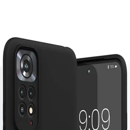
açısından öne çıkar. Bu ürün, kullanıcıların telefonlarını çiziklerden,
darbelerden ve günlük kullanımın getirdiği aşınmalardan korur ve
şık bir görünüm sağlar.
Ayrıca Bakınız
iPhone 11 için dayanıklı kılıf seçiminde dikkat
edilmesi gerekenler ve kullanım avantajları
iPhone 11 için dayanıklı kılıf seçimi, cihazı koruma ve uzun ömür
sağlama açısından önemlidir. Malzeme ve tasarım detaylarına dikkat
edilerek maksimum koruma elde edilir.
iPhone 13 Kılıfı Seçiminde Marka ve Model
Karşılaştırması ve En İyi Alternatifler
İPhone 13 kullanıcıları için dayanıklı ve estetik kılıf seçenekleri,
marka karşılaştırmaları ve kullanım ipuçlarıyla en uygun seçimi
yapmanıza yardımcı oluyor.
Samsung Galaxy A54 İçin Şık ve Koruyucu Kılıf