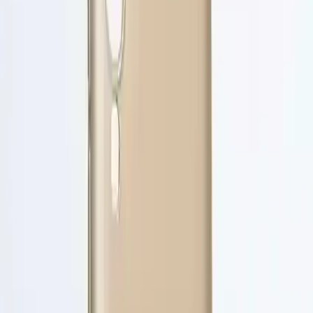
yapısıyla telefonunuzu ağırlaştırmadan koruma sağlar. Ayrıca,
mükemmel kalıp ve cihazla uyum sağlayan tasarımı sayesinde,
telefonun orijinal hatlarını ve estetiğini bozmadan kullanılabilir.
Malzeme olarak yüksek kaliteli silikon tercih edilmiştir. Bu sayede,
ürün uzun ömürlüdür ve darbelere karşı maksimum koruma sağlar.
Ayrıca, içeriğinde sağlığa zararlı herhangi bir materyal bulunmaz, bu
da kullanıcıların güvenle kullanmasını sağlar.
Kullanım Kolaylığı ve Fonksiyonellik
Kılıf, kapak çıkarılmadan bütün slotlara erişim imkanı tanır. Bu, yan
tuşlar, şarj girişleri ve kulaklık girişleri gibi önemli noktaların
kullanımını kolaylaştırır. Ayrıca, yan tarafındaki tuşlar ile mükemmel
uyum sağlar, böylece tuşlara basarken herhangi bir zorluk yaşanmaz.
Ürünün en büyük avantajlarından biri, kolayca çıkarılabilir
olmasıdır. Bu, temizlik veya değişim sırasında kullanımı oldukça
pratiktir. Ayrıca, dayanıklılığı sayesinde uzun süre formunu korur ve
darbelere karşı üstün koruma sağlar.
Estetik ve Renk Seçenekleri
Kılıfın en beğenilen özelliklerinden biri, canlı ve göz alıcı renkleri ile