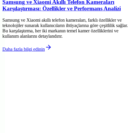
Samsung ve Xiaomi Akıllı Telefon Kameraları
Karşılaştırması: Özellikler ve Performans Analizi
Samsung ve Xiaomi akıllı telefon kameraları, farklı özellikler ve
teknolojiler sunarak kullanıcıların ihtiyaçlarına göre çeşitlilik sağlar.
Bu karşılaştırma, her iki markanın temel kamer özelliklerini ve
kullanım alanlarını detaylandırır.
Daha fazla bilgi edinin
©
Telfixo
2026
Site bölümleri
Ana Sayfa
Makaleler
Kategoriler
Etiketler
Yazarlar
Genel sayfalar
Hakkımızda