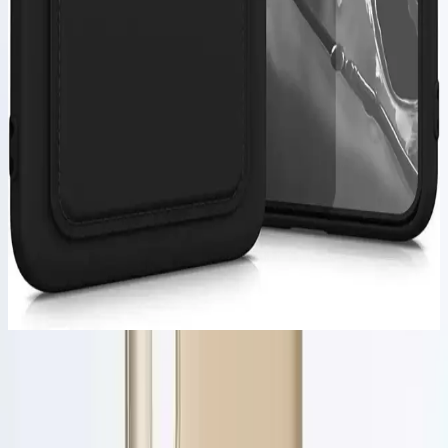
Xiaomi Redmi Note 12 Pro 5G uyumlu şeffaf kılıf detaylı inceleme
ve kullanıcı memnuniyeti hakkında bilgi içerir.
Samsung Galaxy S24 Ultra için M.TK Moveteck
Kılıf: Estetik ve Dayanıklı Koruma Çözümü
Samsung Galaxy S24 Ultra'ya özel tasarlanan M.TK Moveteck kılıf,
estetik görünüm ve yüksek seviyede koruma sunar, hafif ve
dayanıklı TPU malzeme ile kullanıcı dostudur.
Fibaks Redmi Note 11 Pro ve 12 Pro 4G Kılıfı: Şık
Tasarım ve Güçlü Koruma Özellikleri
Fibaks Redmi Note 11 Pro ve 12 Pro 4G kılıfı, şık tasarımı,
dayanıklı silikon materyali ve fonksiyonel özellikleriyle
telefonunuzu korurken estetik sağlar.
Ürünün Tasarımı ve Malzeme Özellikleri
Voyo Galaxy A50 Kılıfı, yumuşak ve pürüzsüz yüzey yapısıyla
dikkat çeker. Bu yüzey, telefona farklı bir görünüm kazandırır ve
dokunuşta yumuşaklık hissi sağlar. Ürün, ultra ince ve esnek