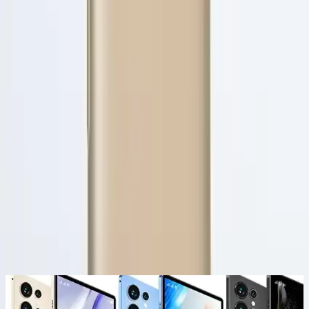
telefonunuzu güvenle koruyabilirsiniz. Ayrıca, canlı renk seçenekleri
ve hafifliği ile günlük kullanımda rahatlık sağlar. Bu ürün,
telefonunuza hem estetik hem de fonksiyonel bir dokunuş katmak
isteyenler için ideal bir tercihtir.
Paylaş:
f
𝕏
Yorumlar:
Yorum
0
Beğen
Ayın popüler yazıları