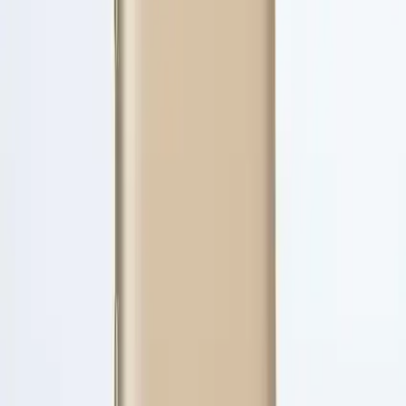
dikkat çekmesidir. Özellikle kırmızı tonu, kullanıcılardan olumlu geri
dönüşler alır. Renklerin canlılığı ve desenlerin dikkat çekiciliği,
ürünün estetik açıdan da tercih edilmesini sağlar.
Kullanıcı Yorumları ve Memnuniyet
Düzeyi
Yapılan değerlendirmelerde, ürünün ortalama puanı 4.6 olarak
belirlenmiştir. Kullanıcılar, kılıfın telefonlarına tam uyduğunu,
parmak izi tutmaması ve güzel dokusu gibi özellikleri övgüyle dile
getirir. Ayrıca, hafifliği ve dayanıklılığı sayesinde, telefonun
ağırlığını artırmadan koruma sağlar.
Bazı olumsuz geri bildirimler ise, kullanıldıkça bollaşma ve soyulma
gibi sorunlara işaret eder. Ancak, genel memnuniyet yüksek
seviyededir ve ürün, fiyatına göre oldukça iyi bir performans sunar.
Sonuç
Voyo Samsung Galaxy A50 Kılıfı, şıklık ve koruma arasında
mükemmel bir denge kurar. Yüksek kaliteli malzeme, estetik tasarım
ve kullanım kolaylığı ile kullanıcıların beklentilerini karşılar. Uzun
ömürlü yapısı ve darbelere karşı üstün koruma özellikleri sayesinde,