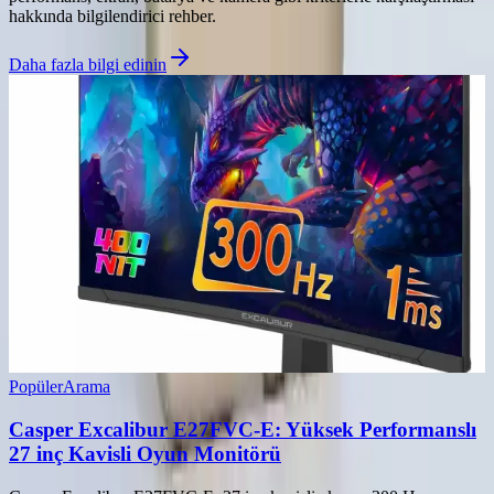
hakkında bilgilendirici rehber.
Daha fazla bilgi edinin
Popüler
Arama
Casper Excalibur E27FVC-E: Yüksek Performanslı
27 inç Kavisli Oyun Monitörü