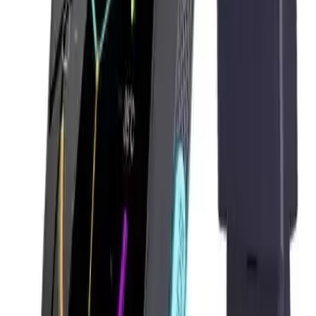
fonksiyonelliğini kanıtlar nitelikte. Kullanıcılar, ses ve görüntü
kalitesinin oldukça net olduğunu, ortam dinleme özelliğinin
mükemmel çalıştığını ve konum takibinin doğru sonuçlar verdiğini
belirtiyorlar. Ayrıca, şarj süresinin yeterli olması ve dayanıklı yapısı
sayesinde uzun süre kullanım sağlanıyor.
Ancak, bazı kullanıcılar şarj ömrünün beklenenden kısa
olabileceğine veya konum bilgilerinin bazen gecikmeli olabileceğine
dikkat çekiyorlar. Bu küçük sorunlar, genel kullanıcı memnuniyetini
azaltıyor ve ürünün yüksek performansını gölgelemiş oluyor.
Sonuç: Güvenlik ve Teknolojinin En İyi
Birleşimi
Volnet V7, çocukların güvenliğini sağlamak ve ebeveynlerin içini
rahatlatmak adına tasarlanmış, yüksek teknolojili bir akıllı saat.
Ekran kalitesi, konum takibi, görüntülü görüşme ve ortam dinleme
gibi ileri düzey özellikleriyle, ailelerin ihtiyaçlarına cevap veriyor.
Dayanıklı yapısı ve uzun pil ömrüyle, günlük kullanıma uygun
mükemmel bir seçenek. Çocuklarınızın güvenliği ve iletişimi için bu
saati tercih edebilirsiniz çünkü hem fonksiyonel hem de güvenilir bir
cihazdır.
Elektronik dünyasında bu ürünün yakın alternatifiyle farklarını