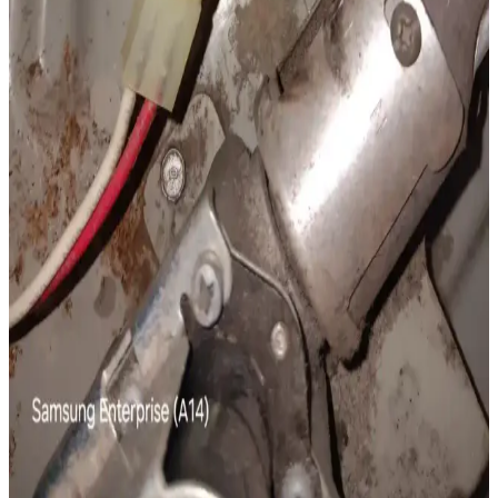
İlk Kez Ev Sahibi Olanlar İçin Nem Alma Cihazı
Drenaj Sorunları ve Çözüm Yöntemleri
Nem alma cihazı drenaj tıkanıklıkları, cihazın su tahliyesini engeller
ve su geri akışına neden olur. Bu makalede tıkanıklık nedenleri,
belirtileri ve çözüm yöntemleri detaylıca ele alınmaktadır.
IEEE 802.3at Standardına Uygun Olmayan Düşük
Maliyetli PoE Anahtarı Tasarımı ve Riskleri Üzerine
İnceleme
IEEE 802.3at standardına uymayan düşük maliyetli pasif PoE
anahtarları, gerilim kontrolü ve izolasyon eksikliği nedeniyle cihaz
hasarı ve yangın riski taşır. Standartlara uygun cihaz kullanımı
önemlidir.
Maytag Dependable Duo Kurutucu Arızaları ve
Etkili Tamir Yöntemleri
Maytag Dependable Duo kurutucularda sıkça karşılaşılan ısıtma
elemanı, rulmanlar ve havalandırma tıkanıklıkları gibi sorunlar ve bu
problemlere yönelik tamir ve bakım önerileri detaylı şekilde ele
alınmaktadır.