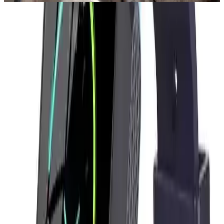
Tasarım ve Kullanım Kolaylığı
V7 saat, şık ve dayanıklı tasarımıyla dikkat çekiyor. Kolda rahatlıkla
taşınabilen ve sağlam yapısıyla uzun süre kullanılabilen bu cihaz,
çocukların hareket özgürlüğüne engel olmuyor. Ayrıca, ekranın
boyutu ve arayüzü, kullanım kolaylığı sağlayacak şekilde tasarlandı.
Küçük ekran, çocukların dikkatini dağıtmadan temel bilgileri sunar.
Çocukların ilgisini çekecek dört farklı oyun seçeneği, saat ile
eğlenceli vakit geçirmelerine olanak tanır. Bu oyunlar, hem eğlence
hem de gelişim açısından faydalı içerikler içerir.
Dayanıklılık ve Pil Ömrü
Güçlü batarya kapasitesiyle öne çıkan Volnet V7, yaklaşık iki gün
boyunca şarj edilmeden kullanılabilir. 500 mAh pil kapasitesi, uzun
kullanım süreleri sağlar ve sürekli iletişimde kalmayı kolaylaştırır.
Bu özellik, ebeveynlerin sık şarj etme endişesini ortadan kaldırır.
Kullanıcı Yorumları ve Memnuniyet
Pozitif kullanıcı geri bildirimleri, ürünün kalitesini ve