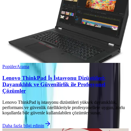
Popüler
Arama
Lenovo ThinkPad İş İstasyonu Dizüstüleri:
Dayanıklılık ve Güvenilirlik ile Profesyonel
Çözümler
Lenovo ThinkPad iş istasyonu dizüstüleri yüksek dayanıklılık,
performans ve güvenlik özellikleriyle profesyonellere uygun, zorlu
koşullarda bile güvenle kullanılabilen çözümler sunar.
Daha fazla bilgi edinin