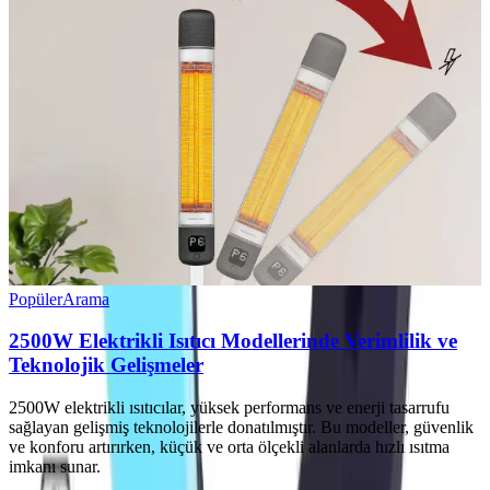
Popüler
Arama
2500W Elektrikli Isıtıcı Modellerinde Verimlilik ve
Teknolojik Gelişmeler
2500W elektrikli ısıtıcılar, yüksek performans ve enerji tasarrufu
sağlayan gelişmiş teknolojilerle donatılmıştır. Bu modeller, güvenlik
ve konforu artırırken, küçük ve orta ölçekli alanlarda hızlı ısıtma
imkanı sunar.