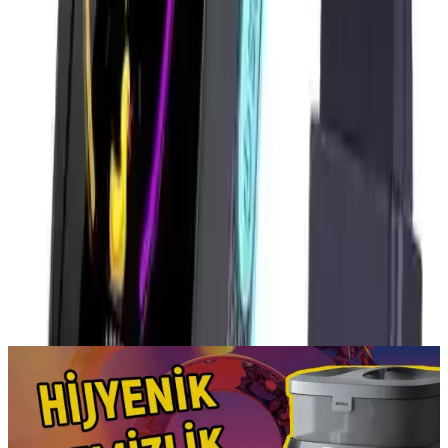
karşılaştırma tablosu
üzerinden görebilirsin.
Paylaş:
f
𝕏
Yorumlar:
Yorum
0
Beğen
Ayın popüler yazıları