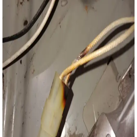
Alternatif İnfrasound Teknolojisi
Kaliforniya'da geliştirilen ses tabanlı yangın söndürme sistemi,
infrasound dalgalarıyla oksijeni azaltarak yangını bastırıyor. Su
hasarını önleyen bu teknoloji, elektronik alanlarda güvenli kullanım
sunuyor.
Whirlpool WFG320M0BS Gazlı Fırın Kapısı Tamiri
ve Değişim Süreci Detayları
Whirlpool WFG320M0BS model gazlı fırınlarda kapı camı kırılması
durumunda parça temini, işçilik ve maliyet değerlendirmeleri
önemlidir. Onarım ve değişim süreçleri güvenlik ve ekonomik
açıdan ele alınmalıdır.
Kurutucularda Isıtma Elemanının Kızarması ve
Güvenlik Önlemleri Hakkında Bilgi
Kurutucularda ısıtma elemanının kırmızı renkte parlaması normaldir
ancak hava akışının engellenmemesi, kapının kapalı olması ve
düzenli bakım hayati önem taşır. Aşırı ısınma riskine karşı dikkat
edilmelidir.