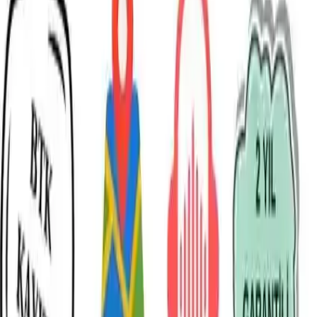
Volnet V7 Akıllı Çocuk Saati: Güvenlik ve
Teknolojinin Mükemmel Buluşması
Pelin Yelken
Yazarı Ziyaret Et
İlham Veren Yazılar
Değerlendirme
3.9
/
5
Yazar
Pelin Yelken
Tür
İlham Veren Yazılar
Yayınlanma
20 Ağustos 2025
Bu Yazı Hakkında
Volnet V7, yüksek çözünürlüklü kameralar, GPS takibi,
görüntülü görüşme ve dayanıklı tasarımıyla çocukların
güvenliği ve iletişimi için ideal, uzun pil ömrü sunan
akıllı saat çözümüdür.
Trendler, ipuçları, rehberler ve yeni fikirlerle dolu
içerikler burada sizi bekliyor.