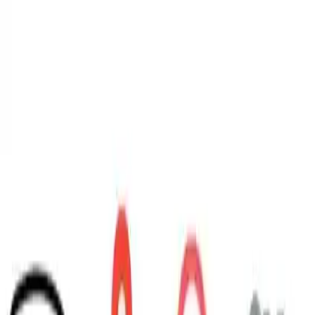
Makaleler
Kategoriler
Hakkımızda
Yazarlar
Kuponlar
Ara...
⌘
K
Toggle theme
Ana Sayfa
İlham Veren Yazılar
Volnet V7 Akıllı Çocuk Saati Güvenlik ve Teknoloji Birliği
Yapan Yenilikçi Model