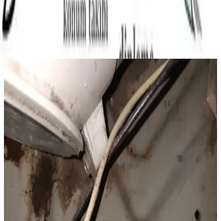
görüntüleme özelliği, ebeveynlerin çocuklarının bulunduğu ortamı
gözetlemesine olanak tanır. Bu sayede, çocukların güvende olup
olmadığını sürekli kontrol altında tutmak mümkündür.
Ayrıca Bakınız
Microsoft Depolama Alanı %80 Doldu Uyarısı:
Neden Yanlış Gönderiliyor ve Ne Anlama Geliyor
Microsoft'un depolama alanı %80 doldu uyarıları, birçok kullanıcı
tarafından yanlış ve yanıltıcı bulunuyor. Bu bildirimlerin teknik
olarak gerçek olduğu ancak sistem hatalarından kaynaklandığı
düşünülüyor.
Miami'de Otonom ve Drone Fırlatan Yeni Polis
Aracının Teknolojik ve Toplumsal Boyutları
Miami polis teşkilatı, otonom sürüş ve drone fırlatma özellikli yeni
aracını tanıttı. Teknolojik avantajlar kadar etik ve güvenlik endişeleri
de gündemde.
Ses Tabanlı Yangın Söndürme Sistemi: Suya