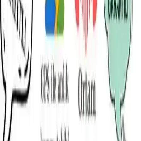
Çocuklarınızın güvenliği ve iletişimi için tasarlanmıştır. Volnet V7,
gelişmiş özellikleriyle öne çıkan bir akıllı saat olarak dikkat çekiyor.
Bu ürün, yalnızca bir saat olmanın ötesine geçerek, ebeveynlerin ve
çocukların ihtiyaçlarına uygun, fonksiyonel ve dayanıklı bir
teknolojik cihaz sunuyor.
Ürünün Temel Özellikleri ve İşlevleri
Volnet V7, görüntülü görüşme özelliği sayesinde ebeveynlerin
çocuklarıyla kolayca iletişim kurmasını sağlıyor. Bu özellik, yüksek
çözünürlüklü kameraları ve net ses kalitesiyle desteklenerek,
kullanıcı deneyimini üst seviyeye çıkarıyor. Ayrıca, sesli arama
fonksiyonu ile çocuklar ve ebeveynler arasında anlık iletişim
mümkün hale geliyor.
Bir diğer önemli özellik ise GPS konum takibidir. Saat, çocukların
gerçek zamanlı konumunu takip etmeyi mümkün kılıyor. GPS
teknolojisinin kullanımı, hareket halinde bile güvenliği garanti altına
alır ve ebeveynlerin endişelerini azaltıyor. Ayrıca, konum bilgileri
gecikmeli veya hatalı olma riskine karşı dikkatle tasarlandı.
Görüntülü görüşme ve ortam dinleme yetenekleri, çocukların
güvenliğini artırmak üzere geliştirilmiş. Gizli ortam dinleme ve