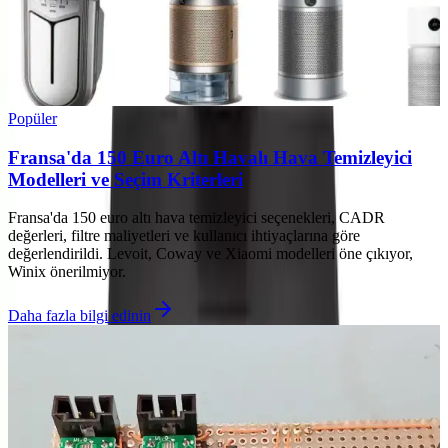
Popüler
Fransa'da 150 Euro Altı Havalı Hava Temizleyici
Modelleri ve Seçim Kriterleri
Fransa'da 150 euro altı hava temizleyici seçenekleri, CADR
değerleri, filtre maliyetleri ve kullanıcı ihtiyaçlarına göre
değerlendirildi. Levoit, Coway ve Xiaomi modelleri öne çıkıyor,
Winix önerilmiyor.
Daha fazla bilgi edinin