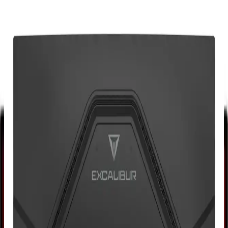
Asus Tuf Gaming VG27AQML1A, 27 inç 2K ekran, 260Hz
yenileme ve 1ms tepki süresiyle üstün oyun deneyimi sunar,
ergonomik tasarımı ve gelişmiş özellikleriyle öne çıkar.
Oyuncular İçin Yüksek Performanslı Monitör
Seçiminde Güncel Trendler ve Kriterler
Oyuncuların performansı ve görsel kaliteyi yükselten yüksek
performanslı monitörler hakkında güncel özellikler ve seçim
kriterleri.
27 İnç Oyun Monitörü İncelemesi: Özellikler ve
Kullanıcı Deneyimleri
27 inçlik oyun monitörleri yüksek çözünürlük, hızlı yenileme ve
gelişmiş bağlantı özellikleriyle öne çıkarak, oyun ve multimedya
deneyimini zenginleştirir.
Tuf Gaming VG27AQML1A Yüksek Performanslı
Oyun ve Profesyonel Kullanım Monitörü
Tuf Gaming VG27AQML1A, 27 inç geniş ekran, yüksek