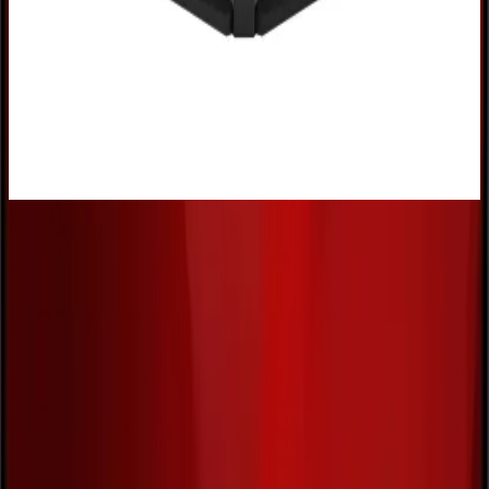
teknolojileri ile oyun deneyiminizi artıran monitör seçenekleri
burada. Farklı ihtiyaçlara uygun modelleri keşfedin.
Excalibur M E27FVC ve Odyssey G3 Monitörler:
Güncel Teknoloji ve Kullanım Avantajları
Excalibur M E27FVC ve Odyssey G3 monitörleri, yüksek
çözünürlük ve farklı yenileme hızlarıyla çeşitli kullanıcı ihtiyaçlarına
uygun, çoklu bağlantı seçenekleri sunan modern ekran çözümleri.
Üstün Renk ve Görüntü Kalitesi
IPS teknolojisi sayesinde geniş izleme açıları ve canlı renkler sunan
bu monitör, kullanıcılara gerçekçi ve doygun görüntüler sunar.
Parlaklık değeri 250 cd/m² ile yeterli seviyededir ve kontrast oranı
1.000.000:1 ile derinlikli görseller sağlar. Ayrıca, 16,7 milyon renk
kapasitesiyle, detayların netliği ve renk doğruluğu en üst seviyeye
çıkarılmıştır.
Çok Yönlü Bağlantı Seçenekleri
Monitörde, HDMI girişleri ve DisplayPort bulunmakta olup, farklı