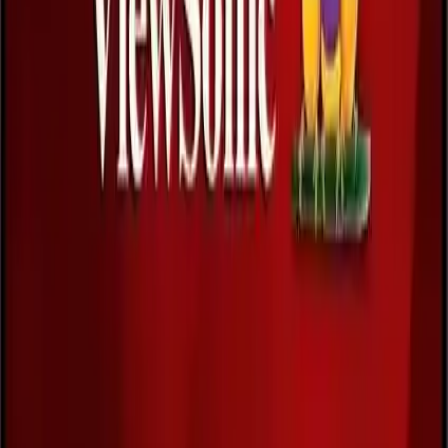
eleştiriler bulunuyor. Bu nedenle, monitörün sunduğu hız ve renk
performansı, kullanım senaryosuna göre değerlendirilmelidir.
Sonuç ve Tavsiyeler
ViewSonic XG2405, özellikle yüksek hız ve canlı renkler arayan
kullanıcılar için uygun bir seçimdir. Şık tasarımı ve geniş bağlantı
seçenekleriyle, çok yönlü kullanım imkanı sunar. Yine de,
profesyonel veya yüksek seviyede rekabetçi oyunlar için, modlar ve
performans özellikleri detaylıca değerlendirilmelidir. Genel olarak,
3.8’lik kullanıcı puanı ve olumlu geri bildirimler, ürünün kalitesini
ve memnuniyet seviyesini yansıtıyor. Bu monitör, fiyat-performans
oranı açısından da dikkate alınması gereken bir seçenek olarak öne
çıkıyor.
Paylaş:
f
𝕏
Yorumlar: