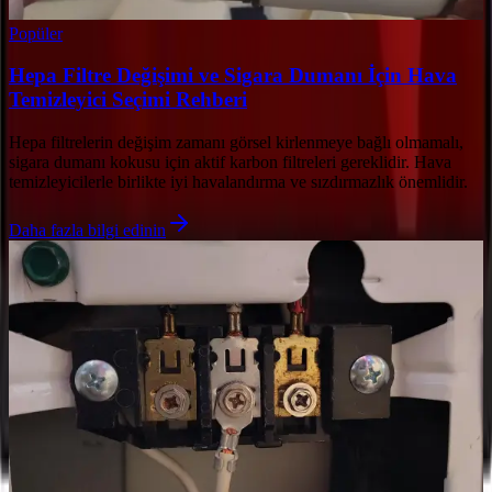
Popüler
Hepa Filtre Değişimi ve Sigara Dumanı İçin Hava
Temizleyici Seçimi Rehberi
Hepa filtrelerin değişim zamanı görsel kirlenmeye bağlı olmamalı,
sigara dumanı kokusu için aktif karbon filtreleri gereklidir. Hava
temizleyicilerle birlikte iyi havalandırma ve sızdırmazlık önemlidir.
Daha fazla bilgi edinin