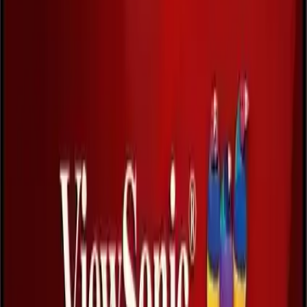
cihazlarla uyumlu kullanım imkanı sunar. Ayrıca, 1 adet USB 3.0 ve
USB 2.0 portu, kullanıcıların diğer çevre birimlerini kolayca
bağlamasına olanak tanır. Dahili hoparlörler ve harici güç
kaynağıyla, multimedya ve oyun deneyimi daha keyifli hale gelir.
Ergonomik ve Estetik Tasarım
3 kenar çerçevesiz tasarımı ve minimalist görünümüyle, ekran
alanını maksimum seviyeye çıkarır. Bu yapı, çoklu monitör
kurulumlarında süreklilik sağlar ve görüş açılarını genişletir. Aynı
zamanda, VESA uyumluluğu sayesinde farklı montaj seçenekleri de
mevcuttur. Kullanıcı konforunu artırmak adına, ergonomik ayar
imkanları ve düşük güç tüketimi dikkat çekicidir.
Kullanım Alanları ve Performans
Değerlendirmesi
Oyuncuların yanı sıra içerik üreticileri ve profesyonel kullanıcılar
tarafından da tercih edilen bu monitör, yüksek tepki süresi ve
yenileme hızıyla öne çıkar. Ancak, bazı kullanıcılar 1 ms’nin ideal
seviyede olmadığını ve özellikle FPS modunda görüntü kalitesinin
düşebildiğini belirtmişlerdir. Ayrıca, parlaklığın kısılması ve farklı
modlarda performansın beklenildiği gibi olmaması yönünde