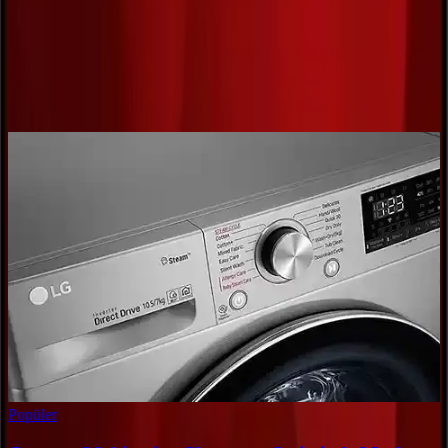
Yorum
0
Beğen
Ayın popüler yazıları
Popüler