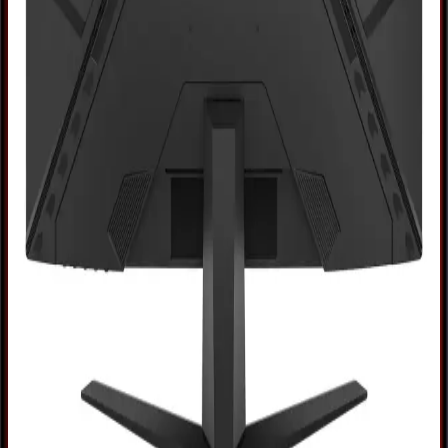
çözünürlük ve hızlı tepki süresiyle oyun ve profesyonel kullanımda
öne çıkan monitör.
Yüksek Performanslı Oyun Monitörleri: Özellikler,
Teknolojiler ve Seçim Rehberi
Yüksek performanslı oyun monitörleri, yenileme hızı, tepki süresi ve
çözünürlük gibi özellikleriyle öne çıkar. Bu rehberde, teknolojiler ve
kullanıcı deneyimleriyle en iyi seçimler anlatılıyor.
Casper Excalibur ve Samsung Odyssey Oyun
Monitörleri Arasındaki Farklar ve Kullanım
Tercihleri
Casper Excalibur uygun fiyatlı ve ergonomik tasarımıyla öne
çıkarken, Samsung Odyssey yüksek yenileme hızı ve gelişmiş görsel
teknolojileriyle üstün performans sağlar. Hangi monitör sizin için
uygun?
Yüksek Performanslı Oyun Monitörleri: Güncel
Seçenekler ve Özellikler
Yüksek yenileme hızları, düşük gecikme ve gelişmiş görüntü