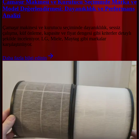
Çamaşır Makinesi ve Kurutucu Seçiminde Marka ve
Model Değerlendirmesi: Dayanıklılık ve Performans
Analizi
Çamaşır makinesi ve kurutucu seçiminde dayanıklılık, sessiz
çalışma, küf önleme, kapasite ve fiyat dengesi gibi kriterler detaylı
şekilde inceleniyor. LG, Miele, Maytag gibi markalar
karşılaştırılıyor.
Daha fazla bilgi edinin