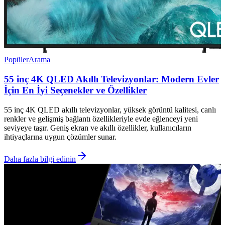
Popüler
Arama
55 inç 4K QLED Akıllı Televizyonlar: Modern Evler
İçin En İyi Seçenekler ve Özellikler
55 inç 4K QLED akıllı televizyonlar, yüksek görüntü kalitesi, canlı
renkler ve gelişmiş bağlantı özellikleriyle evde eğlenceyi yeni
seviyeye taşır. Geniş ekran ve akıllı özellikler, kullanıcıların
ihtiyaçlarına uygun çözümler sunar.
Daha fazla bilgi edinin