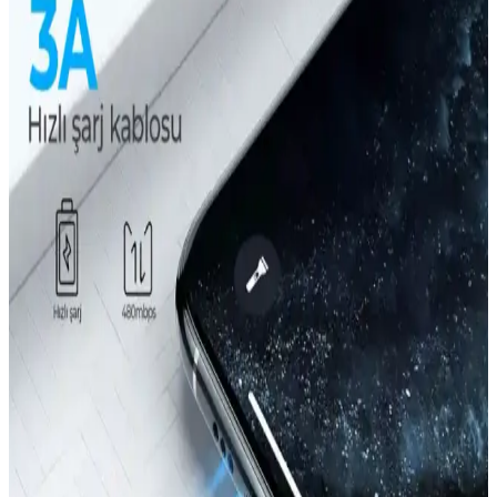
İphone 8 Plus kullanıcıları için dayanıklı ve estetik kılıf seçenekleri,
yüksek koruma ve şıklık sunar. Malzeme ve tasarım detaylarına
dikkat ederek uzun ömürlü seçimler yapabilirsiniz.
iPhone 13 Kılıfı Kullanıcı Yorumları ve Çeşitleri
Hakkında Bilgi
iPhone 13 kılıfı kullanıcı yorumları ve farklı kılıf türleri hakkında
bilgiler, koruma, tasarım ve kullanım kolaylığı gibi önemli noktaları
içerir.
iPhone 13 İçin Kadife İç Yüzey Koruyucu: Estetik ve
Koruma Bir Arada
Kadife iç yüzey koruyucular, iPhone 13'ün iç yüzeyini çizilmelere
ve aşınmalara karşı korurken şıklık ve fonksiyonellik sunar. Kolay
takıp çıkarılabilen bu ürünler, uzun ömürlü kullanım sağlar.
iPhone 14 Plus Kılıf Trendleri ve Güncel Tasarım
Özellikleri Analizi
iPhone 14 Plus kılıf trendleri, dayanıklılık, şıklık ve fonksiyonellik