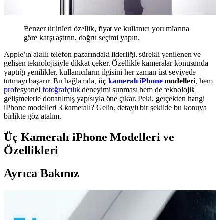
Benzer ürünleri özellik, fiyat ve kullanıcı yorumlarına
göre karşılaştırın, doğru seçimi yapın.
Apple’ın akıllı telefon pazarındaki liderliği, sürekli yenilenen ve
gelişen teknolojisiyle dikkat çeker. Özellikle kameralar konusunda
yaptığı yenilikler, kullanıcıların ilgisini her zaman üst seviyede
tutmayı başarır. Bu bağlamda,
üç
kameralı
iPhone
modelleri
, hem
pro
fesyonel
fotoğrafçılık
deneyimi sunması hem de teknolojik
gelişmelerle donatılmış yapısıyla öne çıkar. Peki, gerçekten hangi
iPhone modelleri 3 kameralı? Gelin, detaylı bir şekilde bu konuya
birlikte göz atalım.
Üç Kameralı iPhone Modelleri ve
Özellikleri
Ayrıca Bakınız
Güçlü ve Şık iPhone 8 Plus Kılıfları: Koruma ve
Estetiğin Buluşması