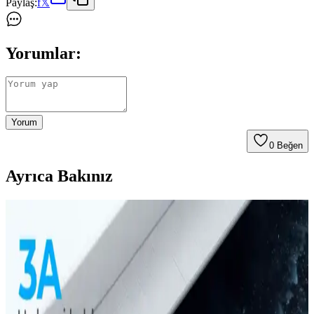
Paylaş:
f
𝕏
Yorumlar:
Yorum
0
Beğen
Ayrıca Bakınız
Güçlü ve Şık iPhone 8 Plus Kılıfları: Koruma ve
Estetiğin Buluşması
İphone 8 Plus kullanıcıları için dayanıklı ve estetik kılıf seçenekleri,
yüksek koruma ve şıklık sunar. Malzeme ve tasarım detaylarına
dikkat ederek uzun ömürlü seçimler yapabilirsiniz.