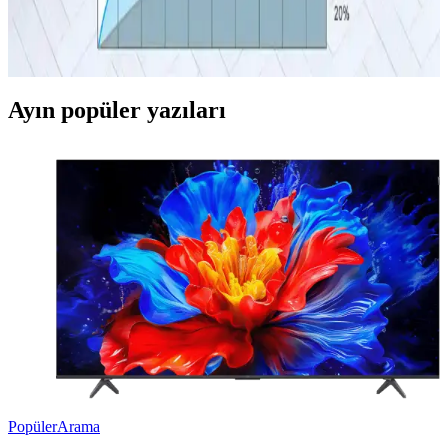
iPhone 15 Pro Max için uygun şarj kablosu seçerken uyumluluk,
malzeme kalitesi ve şarj hızı önemli. Orijinal veya sertifikalı kablolar
güvenlik ve performansı artırır.
Ayın popüler yazıları
Popüler
Arama