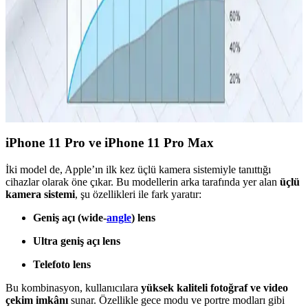
seçenek sunar.
iPhone 15 Pro Max için En Uygun Şarj Kablosu
Seçimi ve Karşılaştırma Rehberi
iPhone 15 Pro Max için uygun şarj kablosu seçerken uyumluluk,
malzeme kalitesi ve şarj hızı önemli. Orijinal veya sertifikalı kablolar
güvenlik ve performansı artırır.
iPhone 11 Pro ve iPhone 11 Pro Max
İki model de, Apple’ın ilk kez üçlü kamera sistemiyle tanıttığı
cihazlar olarak öne çıkar. Bu modellerin arka tarafında yer alan
üçlü
kamera sistemi
, şu özellikleri ile fark yaratır:
Geniş açı (wide-
angle
) lens
Ultra geniş açı lens
Telefoto lens
Bu kombinasyon, kullanıcılara
yüksek kaliteli fotoğraf ve video
çekim imkânı
sunar. Özellikle gece modu ve portre modları gibi