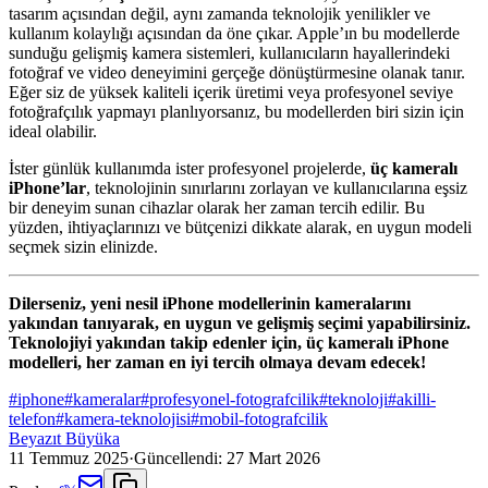
tasarım açısından değil, aynı zamanda teknolojik yenilikler ve
kullanım kolaylığı açısından da öne çıkar. Apple’ın bu modellerde
sunduğu gelişmiş kamera sistemleri, kullanıcıların hayallerindeki
fotoğraf ve video deneyimini gerçeğe dönüştürmesine olanak tanır.
Eğer siz de yüksek kaliteli içerik üretimi veya profesyonel seviye
fotoğrafçılık yapmayı planlıyorsanız, bu modellerden biri sizin için
ideal olabilir.
İster günlük kullanımda ister profesyonel projelerde,
üç kameralı
iPhone’lar
, teknolojinin sınırlarını zorlayan ve kullanıcılarına eşsiz
bir deneyim sunan cihazlar olarak her zaman tercih edilir. Bu
yüzden, ihtiyaçlarınızı ve bütçenizi dikkate alarak, en uygun modeli
seçmek sizin elinizde.
Dilerseniz, yeni nesil iPhone modellerinin kameralarını
yakından tanıyarak, en uygun ve gelişmiş seçimi yapabilirsiniz.
Teknolojiyi yakından takip edenler için,
üç kameralı iPhone
modelleri
, her zaman en iyi tercih olmaya devam edecek!
#
iphone
#
kameralar
#
profesyonel-fotografcilik
#
teknoloji
#
akilli-
telefon
#
kamera-teknolojisi
#
mobil-fotografcilik
Beyazıt Büyüka
11 Temmuz 2025
·
Güncellendi:
27 Mart 2026