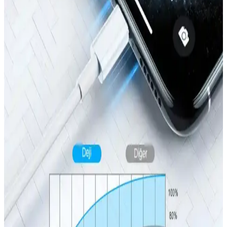
odaklı tasarımlarla öne çıkıyor. Malzeme seçimleri ve kullanıcı
beklentileri doğrultusunda en uygun seçenekleri keşfedin.
iPhone 14 Plus için En İyi Dayanıklı ve Estetik Kılıf
Tavsiyeleri
İPhone 14 Plus için dayanıklı, şık ve koruma sağlayan kılıf
önerileriyle cihazınızı güvenle kullanın, malzeme ve tasarım
seçenekleriyle kişisel tarzınıza uygun modelleri keşfedin.
iPhone 15 Pil Performansı ve Günlük Kullanımda
Enerji Verimliliği Analizi
iPhone 15'in pil kapasitesi ve teknolojisi hakkında net bilgiler
olmamasına rağmen, kullanım alışkanlıkları ve ayarlarla pil ömrünü
uzatmak mümkün. Enerji tasarrufu yöntemleriyle verimli kullanım
sağlanabilir.
Beyaz iPhone 14 128 GB: Şık Tasarım ve Güncel
Kullanım Deneyimleri
Beyaz iPhone 14 128 GB, şık tasarımı ve yüksek depolama
kapasitesiyle dikkat çeker. Güncel özellikleri ve kullanıcı
deneyimleriyle, teknolojiyi yakından takip edenler için ideal bir