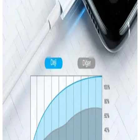
İPhone 14 Plus için dayanıklı, şık ve koruma sağlayan kılıf
önerileriyle cihazınızı güvenle kullanın, malzeme ve tasarım
seçenekleriyle kişisel tarzınıza uygun modelleri keşfedin.
iPhone 15 Pil Performansı ve Günlük Kullanımda
Enerji Verimliliği Analizi
iPhone 15'in pil kapasitesi ve teknolojisi hakkında net bilgiler
olmamasına rağmen, kullanım alışkanlıkları ve ayarlarla pil ömrünü
uzatmak mümkün. Enerji tasarrufu yöntemleriyle verimli kullanım
sağlanabilir.
Beyaz iPhone 14 128 GB: Şık Tasarım ve Güncel
Kullanım Deneyimleri
Beyaz iPhone 14 128 GB, şık tasarımı ve yüksek depolama
kapasitesiyle dikkat çeker. Güncel özellikleri ve kullanıcı
deneyimleriyle, teknolojiyi yakından takip edenler için ideal bir
seçenek sunar.
iPhone 15 Pro Max için En Uygun Şarj Kablosu
Seçimi ve Karşılaştırma Rehberi