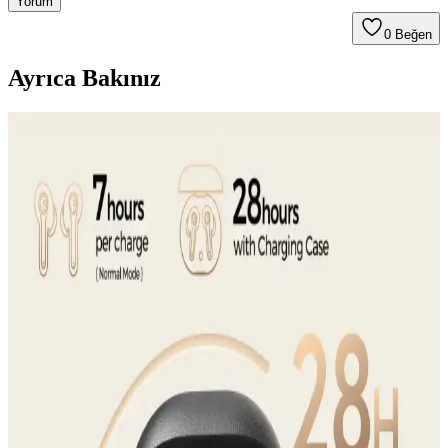
Yorum
0
Beğen
Ayrıca Bakınız
Elektronik ve Giyilebilir Teknolojilerde Yüksek Ses
Kalitesi ve Konfor Özellikleri
Gelişmiş ses teknolojileri ve ergonomik tasarımlarla donatılmış
ürünler, kullanıcıların yaşam kalitesini artırıyor, kablosuz bağlantı ve
gürültü engelleme özellikleriyle öne çıkıyor.
FreeBuds SE ve Galaxy Buds FE Karşılaştırması:
Uygun Fiyatlı Kablosuz Kulaklık Seçenekleri
Huawei FreeBuds SE ve Samsung Galaxy Buds FE modellerinin
tasarım, ses, pil ve ek özelliklerini karşılaştırarak bilinçli seçim
yapmanıza yardımcı oluyoruz.
Kulaklık Seçiminde Teknik Özellikler ve Kalite
Unsurları Analizi