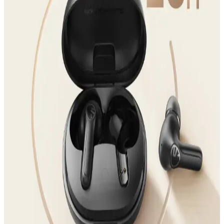
Kulaklık seçiminde ses kalitesi, bağlantı özellikleri ve dayanıklılık
gibi faktörler önemli. Bu özellikler, kullanıcı deneyimini artırır ve
uzun vadeli memnuniyet sağlar.
Soundcore R50i Kablosuz Kulaklıklar: Yüksek Ses
Kalitesi ve Konforlu Tasarım Özellikleri
Soundcore R50i kablosuz kulaklıklar, yüksek ses kalitesi ve
ergonomik tasarımıyla hareket halindeyken bile müzik ve iletişim
keyfi sunar.
Razer Bluetooth Kablosuz Kulaklıkların Özellikleri
ve Kullanım İpuçları
Razer Bluetooth kablosuz kulaklıklar yüksek ses kalitesi ve
kişiselleştirme imkanları sunar, ancak yazılım sorunlarına dikkat
edilmelidir. Çoklu platform desteği ve güncellemeler önemli.
AirPods Pro 2 ve Alternatif Kablosuz Kulaklık
Seçenekleri İncelemesi
Kablosuz kulaklık teknolojisi hızla gelişiyor. AirPods Pro 2 öne