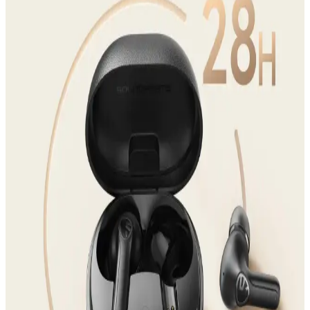
tasarım, ses, pil ve ek özelliklerini karşılaştırarak bilinçli seçim
yapmanıza yardımcı oluyoruz.
Kulaklık Seçiminde Teknik Özellikler ve Kalite
Unsurları Analizi
Kulaklık seçiminde ses kalitesi, bağlantı özellikleri ve dayanıklılık
gibi faktörler önemli. Bu özellikler, kullanıcı deneyimini artırır ve
uzun vadeli memnuniyet sağlar.
Soundcore R50i Kablosuz Kulaklıklar: Yüksek Ses
Kalitesi ve Konforlu Tasarım Özellikleri
Soundcore R50i kablosuz kulaklıklar, yüksek ses kalitesi ve
ergonomik tasarımıyla hareket halindeyken bile müzik ve iletişim
keyfi sunar.
Razer Bluetooth Kablosuz Kulaklıkların Özellikleri
ve Kullanım İpuçları
Razer Bluetooth kablosuz kulaklıklar yüksek ses kalitesi ve
kişiselleştirme imkanları sunar, ancak yazılım sorunlarına dikkat
edilmelidir. Çoklu platform desteği ve güncellemeler önemli.