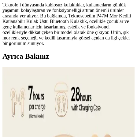
Teknoloji dünyasında kablosuz kulaklıklar, kullanıcıların günlük
yaşamını kolaylaştıran ve fonksiyonelliği artıran önemli ürünler
arasında yer alıyor. Bu bağlamda, Teknosepetim P47M Mor Kedili
Katlanabilir Kulak Üstü Bluetooth Kulaklık, özellikle çocuklar ve
genç kullanıcılar için tasarlanmış, estetik ve fonksiyonel
özellikleriyle dikkat çeken bir model olarak öne çıkıyor. Ürün, şık
mor renk seçeneği ve kedili tasarımıyla görsel açıdan da ilgi çekici
bir görünüm sunuyor.
Ayrıca Bakınız
Elektronik ve Giyilebilir Teknolojilerde Yüksek Ses
Kalitesi ve Konfor Özellikleri
Gelişmiş ses teknolojileri ve ergonomik tasarımlarla donatılmış
ürünler, kullanıcıların yaşam kalitesini artırıyor, kablosuz bağlantı ve
gürültü engelleme özellikleriyle öne çıkıyor.
FreeBuds SE ve Galaxy Buds FE Karşılaştırması:
Uygun Fiyatlı Kablosuz Kulaklık Seçenekleri
Huawei FreeBuds SE ve Samsung Galaxy Buds FE modellerinin