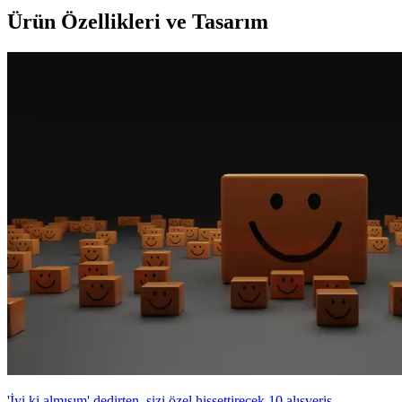
Ürün Özellikleri ve Tasarım
'İyi ki almışım' dedirten, sizi özel hissettirecek 10 alışveriş