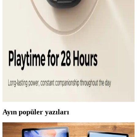
çıkarken, Sony ve Samsung gibi markaların modelleri de aktif
gürültü engelleme ve dayanıklılık sunuyor.
Soundcore Kablosuz Kulaklıklar: Bluetooth
Bağlantısı, Dayanıklılık ve Yüksek Ses Kalitesi
Soundcore'un kablosuz kulaklıkları, Bluetooth teknolojisi,
dayanıklılık ve yüksek ses kalitesi ile öne çıkar. Spor, dış mekan ve
ev kullanımı için ideal seçenekler sunar.
Kablosuz Kulaklık Seçiminde Güncel Trendler ve
Popüler Modeller Hakkında Bilgi
Kablosuz kulaklıkların temel özellikleri, trendler ve popüler
modeller hakkında detaylı bilgiler içerir. Sound 8 ve Soundpeats T3
Pro modellerinin avantajları ve seçim ipuçlarıyla doğru tercih
yapmanıza yardımcı olur.
Ayın popüler yazıları