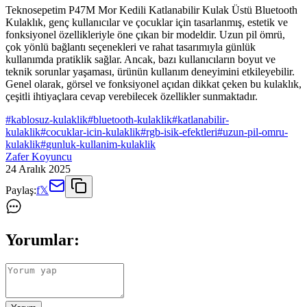
Teknosepetim P47M Mor Kedili Katlanabilir Kulak Üstü Bluetooth
Kulaklık, genç kullanıcılar ve çocuklar için tasarlanmış, estetik ve
fonksiyonel özellikleriyle öne çıkan bir modeldir. Uzun pil ömrü,
çok yönlü bağlantı seçenekleri ve rahat tasarımıyla günlük
kullanımda pratiklik sağlar. Ancak, bazı kullanıcıların boyut ve
teknik sorunlar yaşaması, ürünün kullanım deneyimini etkileyebilir.
Genel olarak, görsel ve fonksiyonel açıdan dikkat çeken bu kulaklık,
çeşitli ihtiyaçlara cevap verebilecek özellikler sunmaktadır.
#
kablosuz-kulaklik
#
bluetooth-kulaklik
#
katlanabilir-
kulaklik
#
cocuklar-icin-kulaklik
#
rgb-isik-efektleri
#
uzun-pil-omru-
kulaklik
#
gunluk-kullanim-kulaklik
Zafer Koyuncu
24 Aralık 2025
Paylaş:
f
𝕏
Yorumlar: