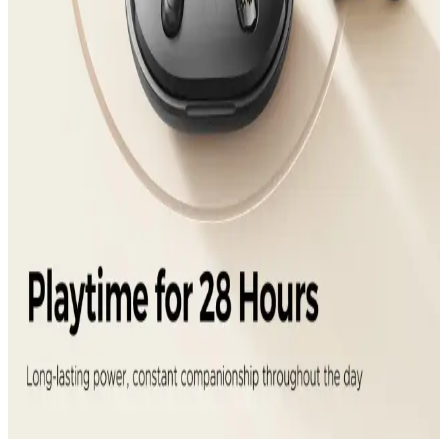
AirPods Pro 2 ve Alternatif Kablosuz Kulaklık
Seçenekleri İncelemesi
Kablosuz kulaklık teknolojisi hızla gelişiyor. AirPods Pro 2 öne
çıkarken, Sony ve Samsung gibi markaların modelleri de aktif
gürültü engelleme ve dayanıklılık sunuyor.
Soundcore Kablosuz Kulaklıklar: Bluetooth
Bağlantısı, Dayanıklılık ve Yüksek Ses Kalitesi
Soundcore'un kablosuz kulaklıkları, Bluetooth teknolojisi,
dayanıklılık ve yüksek ses kalitesi ile öne çıkar. Spor, dış mekan ve
ev kullanımı için ideal seçenekler sunar.
Kablosuz Kulaklık Seçiminde Güncel Trendler ve
Popüler Modeller Hakkında Bilgi
Kablosuz kulaklıkların temel özellikleri, trendler ve popüler
modeller hakkında detaylı bilgiler içerir. Sound 8 ve Soundpeats T3
Pro modellerinin avantajları ve seçim ipuçlarıyla doğru tercih
yapmanıza yardımcı olur.