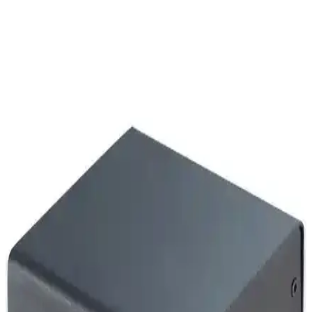
Beelink EQI12, Intel Core i7 12650H, 24GB DDR5 RAM ve
500GB SSD ile yüksek performans sunan kompakt mini PC.
Gelişmiş bağlantı özellikleri ve 4K görüntüleme desteğiyle modern
ihtiyaçlara uygun ideal bir çözüm.
Techstorm SilverPort ve Twister Mini PC
Karşılaştırması: Hangi Model İhtiyaçlarınıza Uygun
Techstorm SilverPort ve Twister mini PC'lerin özellikleri,
performansları ve kullanıcı yorumlarıyla detaylı karşılaştırması.
Hangi modelin ihtiyaçlarınıza daha uygun olduğunu öğrenin.
Techstorm Twister Lite Mini PC: Güçlü ve Kompakt
Tasarımıyla Günlük Kullanım İçin Uygun
Güçlü ve kompakt Techstorm Twister Lite, Intel N150 işlemci, 8
GB RAM ve 128 GB SSD ile günlük ve ofis kullanımı için ideal,
kolay kullanılabilen bir mini bilgisayardır.
Nipogi S3A-1 Mini PC: Güçlü Performans ve
Taşınabilirlik Sunan Kompakt Bilgisayar
Nipogi S3A-1, AMD Ryzen 5 işlemci, 32 GB RAM ve 512 GB