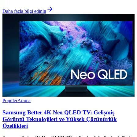
Daha fazla bilgi edinin
Popüler
Arama
Samsung Better 4K Neo QLED TV: Gelişmiş
Görüntü Teknolojileri ve Yüksek Çözünürlük
Özellikleri