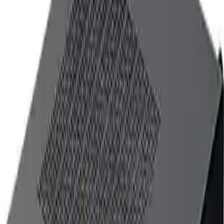
yapısıyla uzun ömürlü kullanım sağlar. Paket içeriğinde güç
adaptörü, VESA braket, vida seti ve kullanım kılavuzu bulunur.
Ayrıca, kutu çoklu alım imkanıyla uygun maliyetli çözümler sunar.
Sonuç ve Değerlendirme
Techstorm Quanta Mini PC, sunduğu yüksek performans,
dayanıklılık ve esneklik ile öne çıkar. Kurumsal çözümlerden dijital
tabelalara kadar geniş kullanım alanı ile, teknolojik altyapınızı
güçlendirmek isteyenler için ideal bir tercihtir. Kompakt yapısı ve
gelişmiş özellikleri sayesinde, ofis ortamlarından endüstriyel
uygulamalara kadar birçok alanda güvenle kullanılabilir. Her
yönüyle üstün teknolojiyi uygun fiyatla sunan bu ürün, uzun vadeli
yatırımlarınızda değer katacaktır.
Fiyat Bilgileri
Farklı platformlardaki fiyat trendleri
🛒
Hepsiburada
🛍️
Trendyol
Seçili Platform:
Hepsiburada
ℹ️ Sadece Hepsiburada'da fiyat mevcut
Gün başına
✗
Hafta başına
✗
Ay başına
✗
Yıl başına