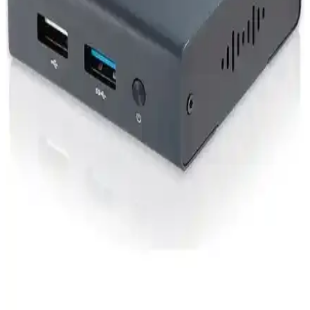
SSD ile güçlü ve kompakt bir mini PC. Ofis, ev ve seyahatlerde
kullanıma uygun, yüksek hız ve bağlantı seçenekleriyle öne çıkar.
GMKtec M7 AMD Ryzen 7 PRO 6850H Mini PC:
Yüksek Performans ve Kompakt Tasarım
GMKtec M7 Mini PC, AMD Ryzen 7 PRO 6850H işlemcisi,
DDR5 RAM ve hızlı NVMe SSD ile yüksek performans sağlar.
Çoklu bağlantı ve kompakt tasarımıyla profesyonellere ideal çözüm
sunar.
HP Mini PC'ler: Güçlü ve Taşınabilir Çözüm
Arayanlar İçin Kapsamlı Rehber
HP mini PC'ler, küçük boyutlarına rağmen yüksek performans ve
taşınabilirlik sunar. Ofis, ev, eğitim ve eğlence alanlarında ideal olan
bu cihazlar, güvenilirlik ve ekonomik çözümler sağlar.
Blackview MP200 MiniPC: Güçlü Performans ve
Çok Yönlülük Sunan Kompakt Bilgisayar
Blackview MP200 MiniPC, güçlü işlemci, yüksek çözünürlüklü
görsel destek ve çoklu ekran özellikleriyle profesyonel ve eğlence