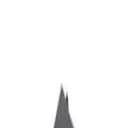
Depolama alanı açısından 512 GB M.2 SATA SSD, hızlı veri
erişimi ve hızlı açılışlar için idealdir. Ayrıca, opsiyonel olarak 2.5 inç
HDD desteği sayesinde ek depolama alanı da kullanılabilir. Grafik
birimi ise Intel UHD Graphics 630 ile temel grafik işlemlerini
kusursuz şekilde yerine getirir, özellikle dijital tabelalar ve görsel
içeriklerle çalışan uygulamalarda yüksek çözünürlük sağlar.
Ağ ve Bağlantı Seçenekleri
Gelişmiş bağlantı seçenekleri arasında 10/100/1000 Mbps Ethernet
portu, Wi-Fi ve Bluetooth yer alır. Ayrıca, bir adet M.2 NGFF
yuvası sayesinde Wi-Fi ve Bluetooth modülleri takılabilir. 4G
modülü ve SIM kart yuvası ile mobil internet erişimi de mümkündür.
Bu özellikler, cihazın her ortamda sorunsuz çalışmasını sağlar.
Kullanım Kolaylığı ve Ek Fonksiyonlar
Giriş/Çıkış Portları ve Çoklu Ekran Desteği
Cihazda 4 adet USB 3.0 ve 3 adet USB 2.0 portu bulunur. HDMI
ve VGA çıkışları sayesinde çift ekran desteği mevcuttur. Çözünürlük
açısından HDMI çıkışında 4096×2304'e kadar, VGA çıkışında ise
1920×1080'e kadar görüntü aktarımı gerçekleştirilebilir. Bu,
özellikle çoklu monitör kullanımıyla çalışan profesyoneller için