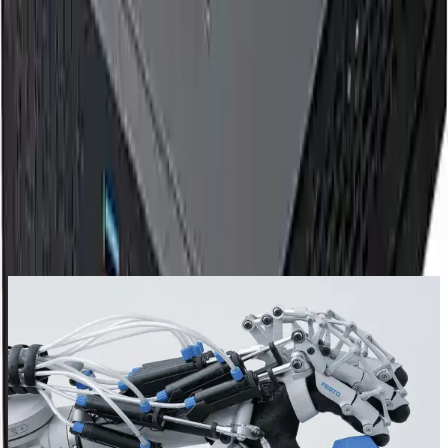
Yorumlar:
Yorum
0
Beğen
Ayın popüler yazıları