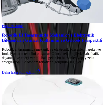
Popüler
Arama
Robotik El Tasarımında Mekanik ve Elektronik
Bileşenlerin Güncel Kullanımı ve Gelecek Perspektifi
Robotik el tasarımında mekanik ve elektronik bileşenler, hareket ve
fonksiyonların temelini oluşturur. Güncel teknolojilerle daha hafif,
dayanıklı ve enerji verimli hale gelen bu bileşenler, yapay zeka
entegrasyonu ile otonom robotların gelişimini sağlıyor.
Daha fazla bilgi edinin