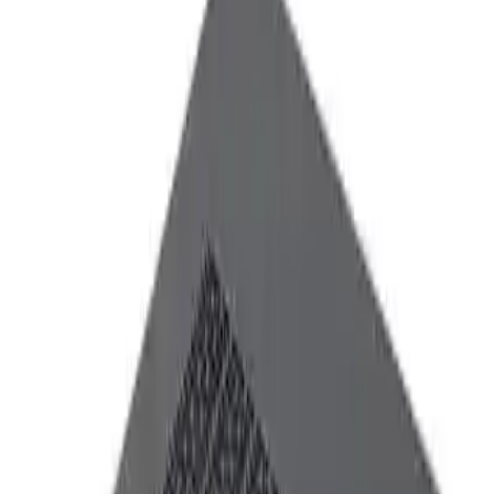
büyük avantaj sağlar.
Güç ve Soğutma Sistemleri
DC 12V – 7A güç girişi ile güvenli enerji sağlar. Aktif soğutma
sistemi, cihazın yüksek performans sırasında bile aşırı ısınmasını
engeller, bu sayede uzun süreli ve stabil kullanım mümkün olur.
Ayrıca, cihazın dayanıklı tam metal kasası ve VESA uyumlu montaj
aparatı, kurulum ve yerleştirme işlemlerini kolaylaştırır.
Çalışma Ortamı ve Dayanıklılık
-10°C ile 60°C arasında çalışma sıcaklığı ve %0 ila %95 bağıl nem
oranıyla çeşitli ortam koşullarına uyum sağlar. Elektriksel ve termal
koruma özellikleri ile yüksek güvenlik sağlar. Bu özellikler, cihazın
çeşitli zorlu çalışma ortamlarında bile sorunsuz çalışmasını temin
eder.
Fiziksel Özellikler ve Paket İçeriği
Kompakt boyutlarıyla (200 mm U x 180 mm G x 40 mm Y)
masaüstü alanında yer kaplamaz ve sadece 0.9 kg net ağırlığıyla
taşıması kolaydır. Dayanıklı tam metal gövdesi, hava soğutmalı