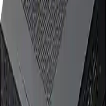
Yıl Başına Fiyatlar
Min Fiyat
17279.04
TL
Max Fiyat
17999.00
TL
Min İndirim
0.0
%
Max İndirim
0.0
%
Product ID:
techstorm-quanta-mini-pc-yuksek-performans-ve-
kompakt-tasarim-bir-arada
Tarih:
2026-08-07
Paylaş:
f
𝕏