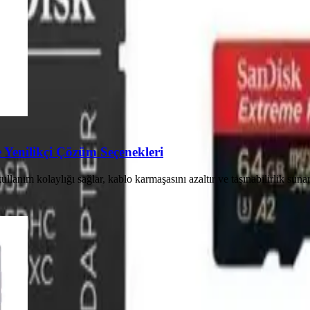
 Yenilikçi Çözüm Seçenekleri
ullanım kolaylığı sağlar, kablo karmaşasını azaltır ve taşınabilirlik sunar