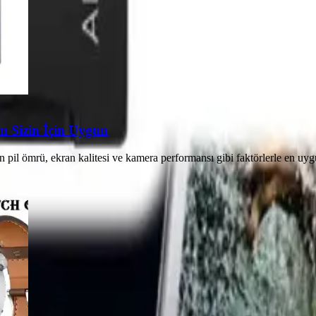
n Sizin İçin Uygun
n pil ömrü, ekran kalitesi ve kamera performansı gibi faktörlerle en u