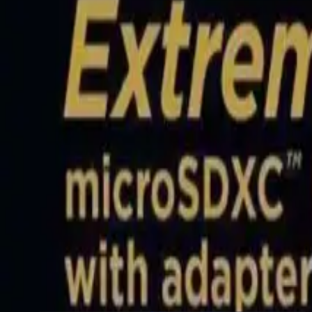
Yüksek hızlarıyla öne çıkan bu hafıza kartı 200 MB/s okuma ve 90 M
çözünürlüklü içeriklerin kaydında ve aktarımında memnuniyetlerini dile 
entegre olur. Bu hafıza kartı, yüksek hız gerektiren profesyonel uygulam
Kullanıcılar, performansını ve güvenilirliğini takdir eder. Bu ürün, h
ilerlediği dijital dünyada, kaliteli ve dayanıklı hafıza kartları vazgeçi
tercihi olmaya devam edecektir.
Paylaş:
f
𝕏
Yorumlar:
Yorum
Ayın popüler yazıları