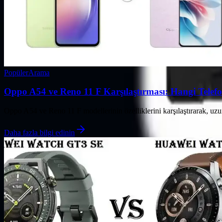
Popüler
Arama
Oppo A54 ve Reno 11 F Karşılaştırması: Hangi Telefo
Oppo A54 ve Reno 11 F modellerinin özelliklerini karşılaştırarak, uzu
Daha fazla bilgi edinin