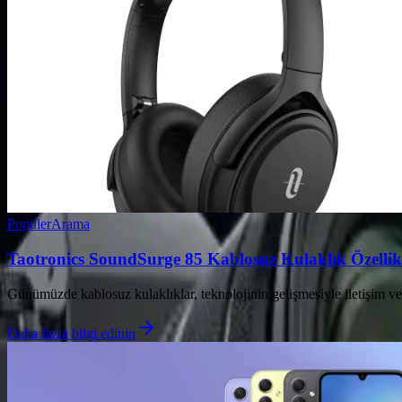
Popüler
Arama
Taotronics SoundSurge 85 Kablosuz Kulaklık Özellikl
Günümüzde kablosuz kulaklıklar, teknolojinin gelişmesiyle iletişim ve
Daha fazla bilgi edinin