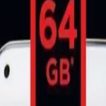
raf kaydında mükemmel performans gösterir. Kullanıcılar, yüksek
a karşı dirençlidir. Adaptörlü tasarımı çeşitli cihazlara kolayca
ı, dayanıklılığı ve geniş kullanım alanlarıyla dikkat çeker.
rayanlar için mükemmel bir seçimdir. Günümüzde teknolojinin hızla
ıyla öne çıkarak, dijital içerik üreticilerinin ve profesyonellerin ilk
0
Beğen