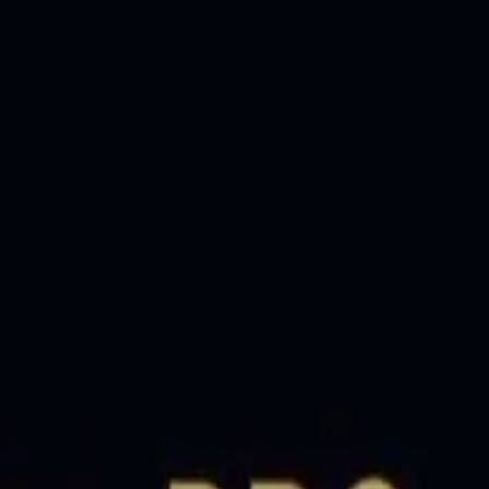
klılığıyla 4K video ve yüksek çözünürlüklü fotoğraf kayıtlarında ideal
da sizi bekliyor.
ıcılar için tasarlanmış güvenilir ve pratik bir hafıza çözümüdür. Bu mo
nda tasarlandığı için çeşitli cihazlarla uyumludur. Ürün resmi distribütör g