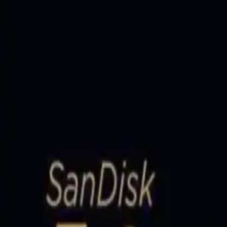
Ali Öztürk
Yazarı Ziyaret Et
İlham Veren Yazılar
Değerlendirme
3.8
/
5
Yazar
Ali Öztürk
Tür
İlham Veren Yazılar
Yayınlanma
4 Mayıs 2025
Güncelleme
19 Ocak 2026
Kategoriler
performans-ve-kalite
Bu Yazı Hakkında
Sandisk Extreme Pro 64 GB Micro SD kartı, yüksek hız ve dayanı
sağlar.
Trendler, ipuçları, rehberler ve yeni fikirlerle dolu içerikler bura
Sandisk'in Extreme Pro serisi yüksek hız ve dayanıklılık arayan kullan
video kaydı ile diğer dijital aktiviteler için idealdir. Micro SD formatı