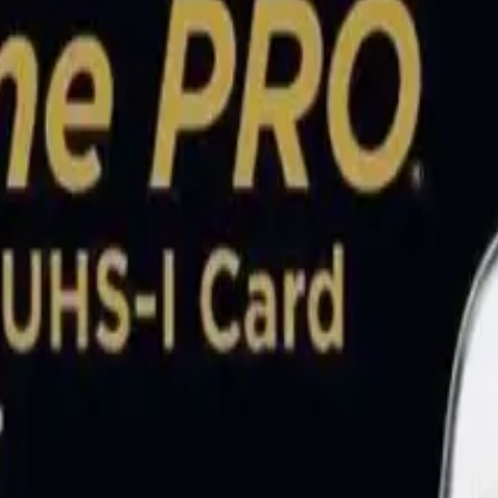
B/s yazma hızlarıyla 4K video çekimleri ve yüksek çözünürlüklü fotoğ
getirir. Ayrıca, dayanıklı yapısıyla suya, darbelere ve yüksek sıcaklıklar
alarda ve uzun süreli kayıtlar için idealdir. Genel olarak, yüksek hızlar
ızlı ve güvenilir veri aktarımı sağlayan yüksek kapasiteli hafıza kartı a
lmezdir. Sandisk’in bu modeli, performans ve güvenilirliği bir arada sunmas