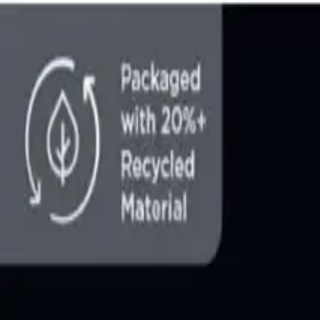
Makaleler
Kategoriler
Hakkımızda
Yazarlar
Kuponlar
Ara...
⌘
K
Toggle theme
Ana Sayfa
İlham Veren Yazılar
Sandisk Extreme Pro Micro SD Hafıza Kartı 64 GB Yüksek Hız 
Sandisk Extreme Pro Micro SD Hafıza Kart