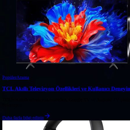
Popüler
Arama
TCL Akıllı Televizyon Özellikleri ve Kullanıcı Deneyim
TCL'nin akıllı televizyon modelleri, Google TV ve Android TV platfor
bulunuyor.
Daha fazla bilgi edinin