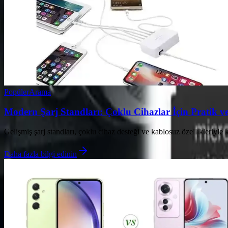
Popüler
Arama
Modern Şarj Standları: Çoklu Cihazlar İçin Pratik ve
Gelişmiş şarj standları, çoklu cihaz desteği ve kablosuz özellikleriyle k
Daha fazla bilgi edinin