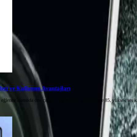
eri ve Kullanım Avantajları
 eğlence alanında öne çıkıyor. Taotronics SoundSurge 85, yüksek ses ka