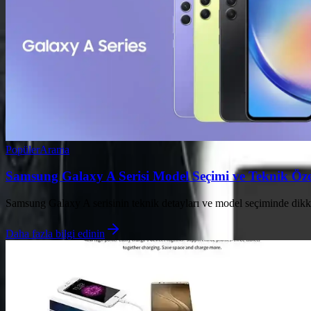
Popüler
Arama
Samsung Galaxy A Serisi Model Seçimi ve Teknik Özel
Samsung Galaxy A serisinin teknik detayları ve model seçiminde dikkat
Daha fazla bilgi edinin