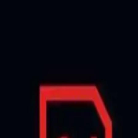
, 2 yıl garanti ve uyumlu tasarımıyla güvenilir performans
del 64 GB kapasiteyle geniş depolama alanı sunar ve fotoğrafçılık,
arantisiyle güvence altına alınmış olup iki yıl garanti süresi vardır.