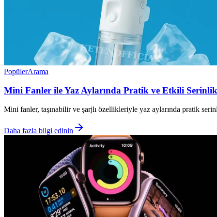
Popüler
Arama
Mini Fanler ile Yaz Aylarında Pratik ve Etkili Serin
Mini fanler, taşınabilir ve şarjlı özellikleriyle yaz aylarında pratik ser
Daha fazla bilgi edinin