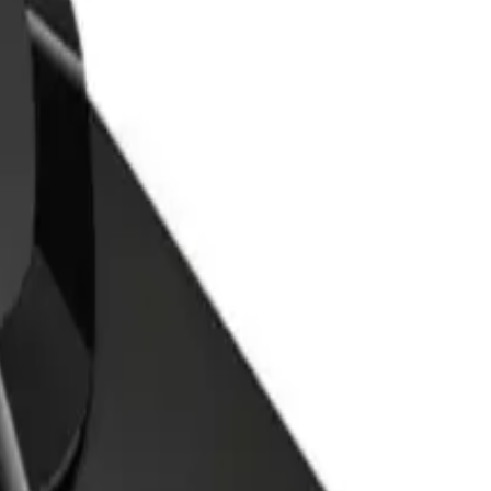
ir. Pozitif kullanıcı geri bildirimleri arasında, "yükleme hızının iyi
rünün günlük ve profesyonel kullanımlar için ideal olmasını sağlar.
en verir. Ayrıca, ürün görselinde bulunan CE sembolü, uluslararası
 özellikle küçük ve taşınabilir yapısının yanı sıra, yüksek hız
şlı bir depolama çözümüdür. Hafifliği ve estetik tasarımıyla
ullanımda ve profesyonel ortamda tercih edilebilir. Kullanıcıların