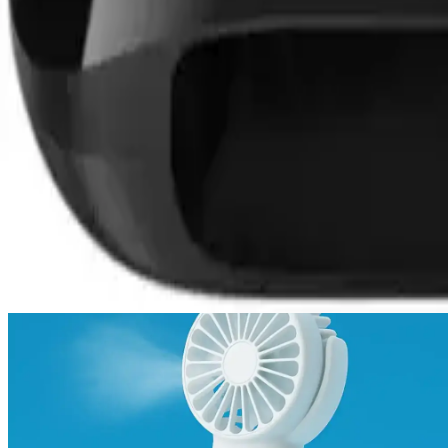
Paylaş:
f
𝕏
Yorumlar:
Yorum
Ayın popüler yazıları