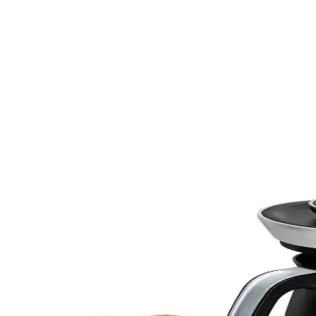
rücüsü, modern kullanıcıların veri aktarım ihtiyaçlarını karşılamak ü
 küçük boyutlarıyla öne çıkarak günlük kullanımda rahatlık sağlar. Ürün,
arjlı Cihazlar Rehberi
zlar, pratiklik ve çok yönlülük sunarak yaşam kalitesini artırıyor. Dış
 Güvenilir Veri Saklama Çözümleri
riyle veri saklamada önemli çözümler sunar. Hız, dayanıklılık ve fiyat s
 Çeşitleri
sından kritik öneme sahiptir. Farklı kapasite ve hız seçenekleriyle çeşit
ar Seçenekleri ve Özellikleri
ı taşınabilir bilgisayar seçenekleri, özellikleri ve popüler modeller hakk