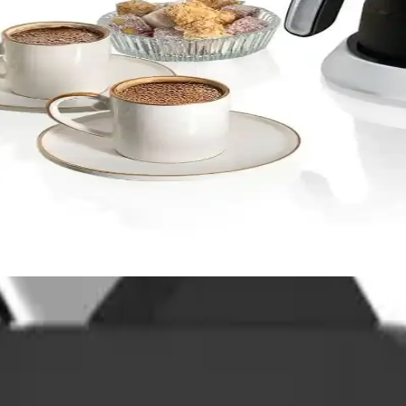
isinde Çok Amaçlı Kullanımın Anahtarı
k yönlü dizüstü bilgisayarlar, eğitimden işe ve eğlenceye kadar geniş ku
ikler ve Seçim Kriterleri
cı dostu tasarım ve temel fonksiyonlar ile öğrencilerin matematik öğren
 Alanları Analizi
yle modern dijital yaşamda önemli rol oynar. Çeşitli teknolojiler ve tasa
ına Dair Kapsamlı Rehber
eri ve teknik özellikleri hakkında detaylı rehber.
r. Metal gövdesi, dayanıklılık ve estetik açısından avantaj sağlar. Boyut
efonlar, tabletler ve dizüstü bilgisayarlarla uyumlu hale gelir. Ayrıca,