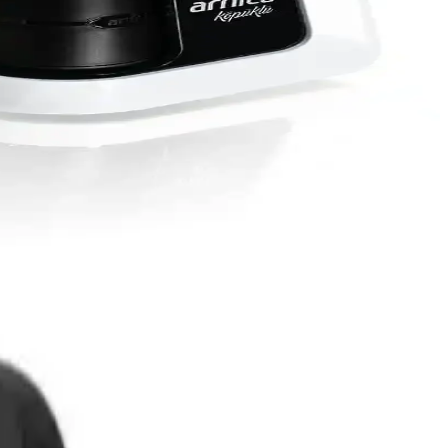
llanım alanlarıyla günlük yaşamı kolaylaştırır.
imini destekler. Doğru model seçimiyle günlük ihtiyaçlar karşılanır.
rımlarla geniş kullanım alanı sunar.
ları 4,4 x 1,2 x 0,9 cm olan bu flash sürücü, cebinizde veya çantanızda
 yüksek hızlarda veri aktarımına imkan tanır; okuma ve yazma hızları