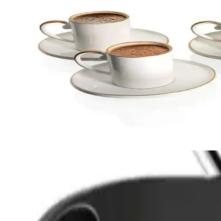
Çok Yönlü Dizüstü Bilgisayarlar: Günümüz Teknoloj
Hafif, yüksek performanslı ve çok bağlantı seçenekleriyle öne çıkan ço
Okul İçin Uygun Küçük Hesap Makineleri: Temel Özell
Okul kullanımına uygun küçük hesap makineleri, taşınabilirlik, kullanı
Harici Depolama Cihazlarının Özellikleri ve Kullanım
Harici depolama cihazları, yüksek kapasite, hız ve güvenlik özellikleri
Pratik Kahve Makinesi Seçiminde Kullanım Kolaylığ
Kahve tutkunları için kullanım kolaylığı sağlayan pratik kahve makinel
Tasarım ve Kullanım Kolaylığı
Ürünün en belirgin özelliklerinden biri, küçük ve kullanışlı tasarımıdı
kolayca taşınabilir. USB Type-C giriş portu sayesinde modern akıllı tel
101-300 MB/s arasında değişir.