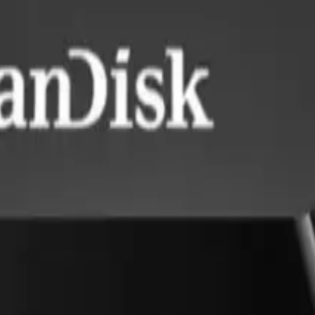
Kullanıcılar, büyük dosyaları veya çok sayıda veriyi kısa sürede aktarabil
e "ısınma sorunu yaşatmaması" gibi avantajlar öne çıkar. Bu özellikler, ü
Bu durum, ürünün dayanıklılığı ve güvenliği konusunda kullanıcıya güv
sürücüyü çeşitli cihazlarla sorunsuz şekilde kullanabilir.
4.7 ile piyasadaki tercih edilen ürünler arasında yer alır. Kullanıcılar,
e kurumsal müşteriler tarafından tercih edilmektedir.
, modern teknolojinin ihtiyaçlarına uygun, dayanıklı, hızlı ve kullanı
rır ve zaman kazandırır. Uzun garanti süresi ve güvenilirliğiyle, günlük k
 öne çıkar, verilerinizi güvenle taşımanıza olanak tanır.
karşılaştırması
işine yarayacak.