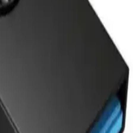
0
Beğen