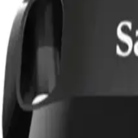
Performans ve Veri Aktarım Hızı
Yüksek veri aktarım hızları, zaman kaybını önler ve verimliliği artırır. 
olduğu", "küçük ve kullanışlı yapısı sayesinde rahatlıkla taşındığı" v
Güvenlik ve Uyumluluk
Ürün, CE uygunluk sembolüne sahiptir ve tamir edilmez özelliktedir. 
güvenlik standartlarına uygun olduğunu gösterir. Kullanıcılar, bu flash 
Analiz ve Piyasa Konumu
SanDisk Ultra Dual Drive Go, yüksek kullanıcı puanlama ortalaması olan 
performansını da takdir eder. Bu ürün, hem bireysel kullanıcılar hem d
Sonuç ve Değerlendirme
Kısacası, SanDisk 32GB Ultra Dual Drive Go USB Type-C flash sürücüsü
taşınabilirliği üst seviyeye çıkaran bu ürün, veri aktarımını kolaylaştı
memnuniyetini kazanan bu ürün, yüksek performansı ve dayanıklılığıyla
Hangi seçeneğin sana daha uygun olduğunu merak ediyorsan
özellik 