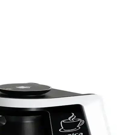
zere tasarlanmış yüksek performanslı bir depolama çözümüdür. Siyah
 resmi distribütör garantisi altında olup, iki yıl garanti süresiyle
 mekan ve acil durumlar için ideal çözümler.
eçenekleriyle çeşitli modeller mevcuttur.
li cihazlar, kullanıcıların ihtiyaçlarına uygun çözümler sunar.
ında detaylı bilgi.