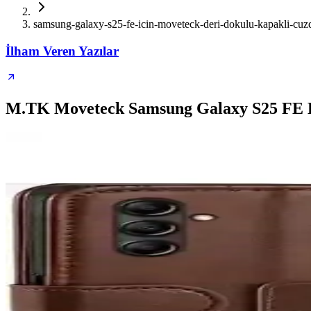
samsung-galaxy-s25-fe-icin-moveteck-deri-dokulu-kapakli-cuzda
İlham Veren Yazılar
M.TK Moveteck Samsung Galaxy S25 FE Kı