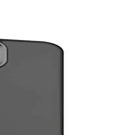
 Çeşitli kılıf türleri ve özellikleriyle telefonunuzu uzun ömürlü
nk seçenekleriyle kullanım kolaylığı sağlar.
leriyle kişiselleştirme imkanı sunar.