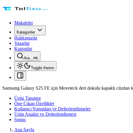
Makaleler
Kategoriler
Hakkımızda
Yazarlar
Kuponlar
Ara...
⌘
K
Toggle theme
Samsung Galaxy S25 FE için Moveteck deri dokulu kapaklı cüzdan kıl
Ürün Tanıtımı
Öne Çıkan Özellikler
Kullanıcı Yorumları ve Değerlendirmeler
Ürün Analizi ve Değerlendirmesi
Sonuç
Ana Sayfa