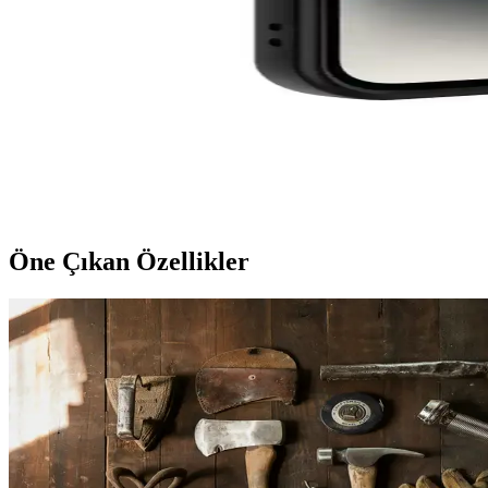
Mobax Store'un geniş ürün yelpazesinde iPhone 12'nize uygun dayanıklı 
Vip Case Xiaomi Redmi Note 9s: Estetik ve Koruma Sun
Vip Case Xiaomi Redmi Note 9s, şık renk seçenekleri ve dayanıklı malz
Fibaks Apple iPhone 13 Uyumlu Şeffaf ve Renkli Kılı
Fibaks şeffaf kılıf, iPhone 13 ile tam uyumlu, dayanıklı ve estetik bi
Öne Çıkan Özellikler