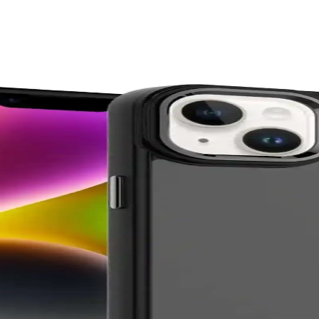
eçenekleri ve Dikkat Edilmesi Gerekenler
mu, dayanıklılık ve kullanım alışkanlıklarınızı göz önünde bulundurun.
ve Estetiğin Birleşimi
zınızı çizilmelere karşı korurken estetik ve konfor sunar.
uma Bir Arada
ksek koruma özellikleriyle günlük kullanımda ideal bir seçenektir.
ve Koruma Çözümleri
rada sunarak telefonunuzu korur ve tarzınızı yansıtır. Hafif ve çeşitli re
Dayanıklı Tasarımlar
nunuzu korurken tarzınızı yansıtır. İnce tasarımlar ve çeşitli renk seçenek
eçenekleri