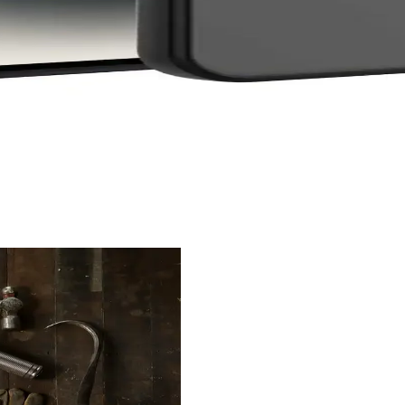
ve şık kılıflar bulunur. Farklı malzeme ve tasarımlarla cihazınızı koru
an Hafif Silikon Kılıf Özellikleri
emeleriyle telefonunuzu korurken estetik bir görünüm sağlar. Hafif yap
f: Estetik ve Koruma Bir Arada
r tasarım sunar. Koruma ve şıklığı bir arada sağlayan ürün, yüksek kalit