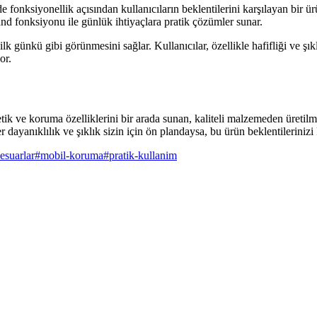
e fonksiyonellik açısından kullanıcıların beklentilerini karşılayan bir 
and fonksiyonu ile günlük ihtiyaçlara pratik çözümler sunar.
lk günkü gibi görünmesini sağlar. Kullanıcılar, özellikle hafifliği ve şı
or.
tetik ve koruma özelliklerini bir arada sunan, kaliteli malzemeden üretil
er dayanıklılık ve şıklık sizin için ön plandaysa, bu ürün beklentilerinizi 
sesuarlar
#
mobil-koruma
#
pratik-kullanim