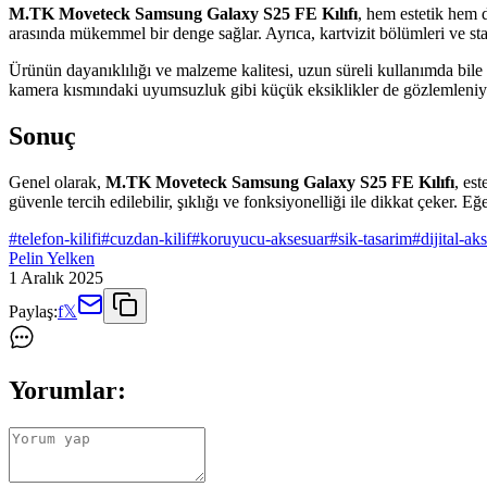
M.TK Moveteck Samsung Galaxy S25 FE Kılıfı
, hem estetik hem d
arasında mükemmel bir denge sağlar. Ayrıca, kartvizit bölümleri ve st
Ürünün dayanıklılığı ve malzeme kalitesi, uzun süreli kullanımda bile i
kamera kısmındaki uyumsuzluk gibi küçük eksiklikler de gözlemleniy
Sonuç
Genel olarak,
M.TK Moveteck Samsung Galaxy S25 FE Kılıfı
, es
güvenle tercih edilebilir, şıklığı ve fonksiyonelliği ile dikkat çeker. Eğ
#
telefon-kilifi
#
cuzdan-kilif
#
koruyucu-aksesuar
#
sik-tasarim
#
dijital-ak
Pelin Yelken
1 Aralık 2025
Paylaş:
f
𝕏
Yorumlar: