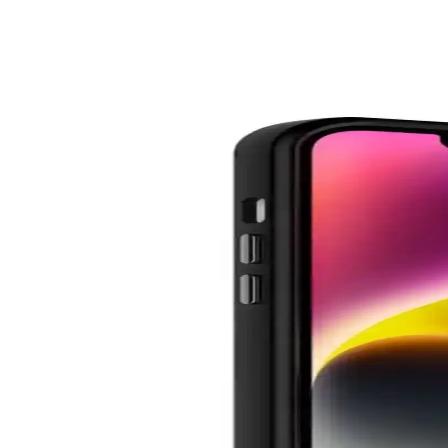
Samsung Galaxy A54 için En Uygun Koruyucu Kılıf S
Samsung Galaxy A54'ünüzü korumak için uygun kılıf seçerken model uyu
tutun.
iPhone 13 için Kadife Astarlı Dayanıklı Kılıf: Koruma 
Kadife astarlı dayanıklı iPhone 13 kılıfı, şıklık ve koruma sağlar, ciha
Silikon Kadife Dokulu Telefon Kılıfı: Estetik ve Kor
Kadife dokulu silikon telefon kılıfı, şık görünüm, kaymaz yüzey ve yü
Modern Tasarımlı iPhone 14 Plus Kılıfları: Estetik 
Modern tasarımlı iPhone 14 Plus kılıfları, estetik ve dayanıklılığı bir a
Şık ve Koruyucu Telefon Kılıf Modelleri: Estetik ve 
Estetik ve dayanıklı malzemelerden üretilen şık telefon kılıfları, telefo
iPhone 12 için Mobax Store'da çeşitli ve kaliteli kılıf s