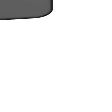
yun ve tarzınızı yansıtın.
ısı ve kolay kullanımıyla günlük kullanım için idealdir.
e malzemeleriyle uzun ömürlü kullanım sağlar.