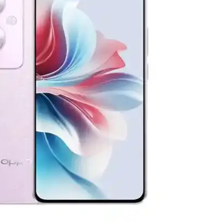
izin ihtiyaçlarınıza uygun?
lar gibi yenilikler, kullanıcı deneyimini zenginleştiriyor.
lük kullanım için uygun bir seçenek.
ların tercihini etkileyen faktörler inceleniyor.
eler özetleniyor.