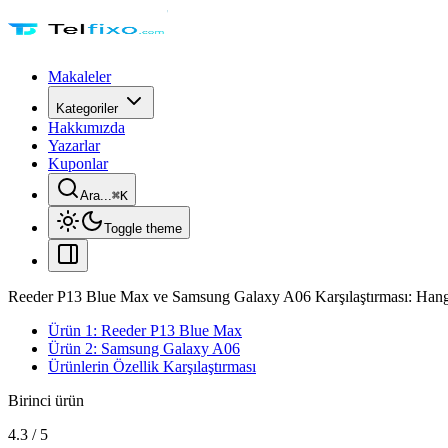
Makaleler
Kategoriler
Hakkımızda
Yazarlar
Kuponlar
Ara...
⌘
K
Toggle theme
Reeder P13 Blue Max ve Samsung Galaxy A06 Karşılaştırması: Ha
Ürün 1: Reeder P13 Blue Max
Ürün 2: Samsung Galaxy A06
Ürünlerin Özellik Karşılaştırması
Birinci ürün
4.3
/
5