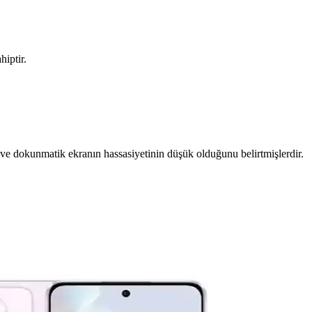
iptir.
unu ve dokunmatik ekranın hassasiyetinin düşük olduğunu belirtmişlerdir.
izin için daha uygun olduğunu öğrenebilirsiniz.