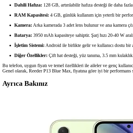
Dahili Hafıza:
128 GB, artırılabilir hafıza desteği ile daha fazl
RAM Kapasitesi:
4 GB, günlük kullanım için yeterli bir perfo
Kamera:
Arka kamerada 3 adet lens bulunur ve ana kamera çöz
Batarya:
3950 mAh kapasiteye sahiptir. Şarj hızı 20-40 W aralı
İşletim Sistemi:
Android ile birlikte gelir ve kullanıcı dostu bir
Diğer Özellikler:
Çift hat desteği, yüz tanıma, 3.5 mm kulaklık 
Bu telefon, uygun fiyatı ve temel özellikleri ile aileler ve genç kulla
Genel olarak, Reeder P13 Blue Max, fiyatına göre iyi bir performans s
Ayrıca Bakınız
Samsung Galaxy A16 ve A36 Modelleri: Hangi Kullanı
Samsung Galaxy A16 ve A36 modelleri, farklı ihtiyaçlara uygun fiyat-p
Samsung Galaxy S23 ve Xiaomi 13 Karşılaştırması: P