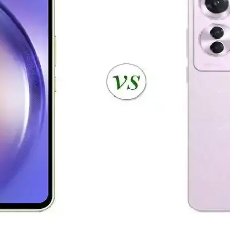
era ve batarya özelliklerini detaylı karşılaştırıyoruz. Hangi telefon s
enilikler
 teknolojisiyle yaşamımızı dönüştürüyor. Yapay zeka ve katlanabilir ekran
llı Telefonu Özellikleri ve Performansı
cılar için ideal. 5.7 inç ekran, çift kamera ve 3000 mAh batarya ile gün
ellikleri Analizi
llerinin ekran, batarya ve kamera özellikleri karşılaştırılarak kullanıcı
ası Güncel Özellikler ve Teknolojik Yaklaşımlar
amera ve batarya özellikleri karşılaştırılarak güncel teknolojik gelişm
likler Rehberi
 edilmesi gerekenler hakkında kapsamlı bilgiler içerir.
n Sizin İçin Uygun