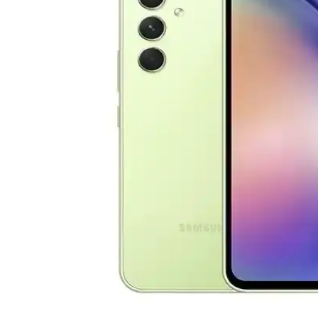
Samsung Galaxy S23 ve Xiaomi 13 modellerinin tasarım, performans, kam
Akıllı Telefonların Evrimi ve Gelecekteki Teknolojik Y
Günümüzde akıllı telefonlar, gelişmiş kameralar, hızlı işlemciler ve 5G
Samsung Galaxy A01: Uygun Fiyatlı Giriş Seviyesi Akı
Galaxy A01, uygun fiyatı ve temel özellikleriyle giriş seviyesi kullanı
Akıllı Telefon Seçiminde Ekran, Batarya ve Kamera Öz
Bu yazıda Oppo Reno A3 ve Samsung A04e gibi çeşitli akıllı telefon mode
Xiaomi Redmi 13 ve Samsung Galaxy A16 Karşılaştırm
Xiaomi Redmi 13 ve Samsung Galaxy A16 modellerinin tasarım, ekran, k
Samsung Galaxy A Serisi Model Seçimi ve Teknik Özel
Samsung Galaxy A serisinin teknik detayları ve model seçiminde dikkat
Oppo A54 ve Reno 11 F Karşılaştırması: Hangi Telefo