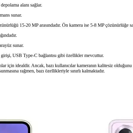
a depolama alanı sağlar.
rmans sunar.
ünürlüğü 15-20 MP arasındadır. Ön kamera ise 5-8 MP çözünürlüğe sah
ğındadır.
 arayüz sunar.
girişi, USB Type-C bağlantısı gibi özellikler mevcuttur.
nıcılar için idealdir. Ancak, bazı kullanıcılar kameranın kalitesiz olduğ
unmasına rağmen, bazı özellikleriyle sınırlı kalmaktadır.
cı İçin Uygun Alternatifler
erformans odaklı akıllı telefonlar. Bu karşılaştırma ile hangi modelin s
erformans, Tasarım ve Özellikler