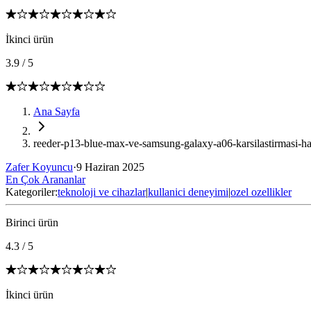
İkinci ürün
3.9
/
5
Ana Sayfa
reeder-p13-blue-max-ve-samsung-galaxy-a06-karsilastirmasi-
Zafer Koyuncu
·
9 Haziran 2025
En Çok Arananlar
Kategoriler:
teknoloji ve cihazlar
|
kullanici deneyimi
|
ozel ozellikler
Birinci ürün
4.3
/
5
İkinci ürün